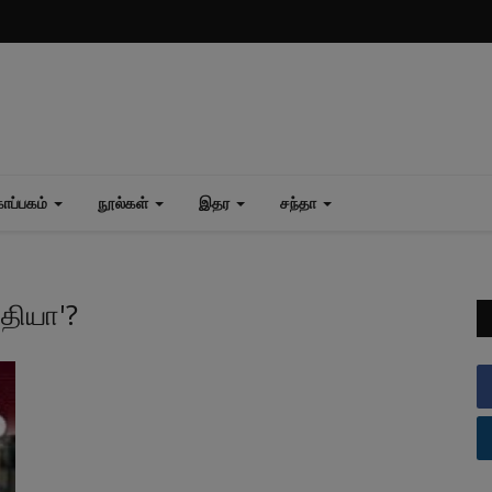
ப்பகம்
நூல்கள்
இதர
சந்தா
்தியா'?