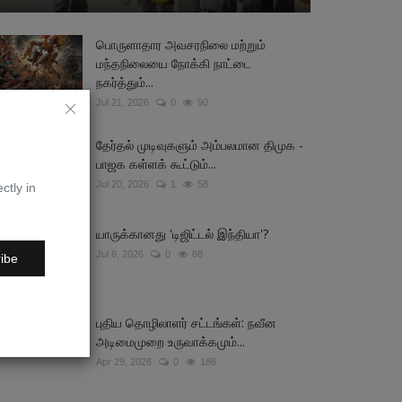
பொருளாதார அவசரநிலை மற்றும்
மந்தநிலையை நோக்கி நாட்டை
நகர்த்தும்...
Jul 21, 2026
0
90
தேர்தல் முடிவுகளும் அம்பலமான திமுக -
பாஜக கள்ளக் கூட்டும்...
Jul 20, 2026
1
58
ctly in
யாருக்கானது 'டிஜிட்டல் இந்தியா'?
Jul 6, 2026
0
68
ibe
புதிய தொழிலாளர் சட்டங்கள்: நவீன
அடிமைமுறை உருவாக்கமும்...
Apr 29, 2026
0
186