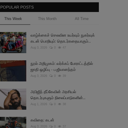
POPULAR POSTS
This Week
This Month
All Time
வாழ்க்கைச் செலவின உயர்வும் நுகர்வுக்
கடன் பொறியும்: தொடர்கதையாகும்...
Aug 3, 2026
0
47
நூல் அறிமுகம்: வர்க்கப் போராட்டத்தில்
ஜாதி ஒழிப்பு - ப.ஜீவானந்தம்
Aug 3, 2026
0
39
அபிஜீத் தீப்கேவின் அரசியல்
தொடர்புகளும் நிலைப்பாடுகளின்...
Aug 1, 2026
0
38
கவிதை: கடன்
Aug 3, 2026
0
37