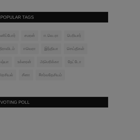
POPULAR TAGS
பனிப்போர்
சமரன்
ஈ.வெ.ரா
பெரியார்
திராவிடம்
ஈவெரா
இந்தியா
செய்திகள்
ரஷ்யா
உக்ரைன்
அமெரிக்கா
நேட்டோ
அரசியல்
சீனா
#சர்வதேசியம்
VOTING POLL