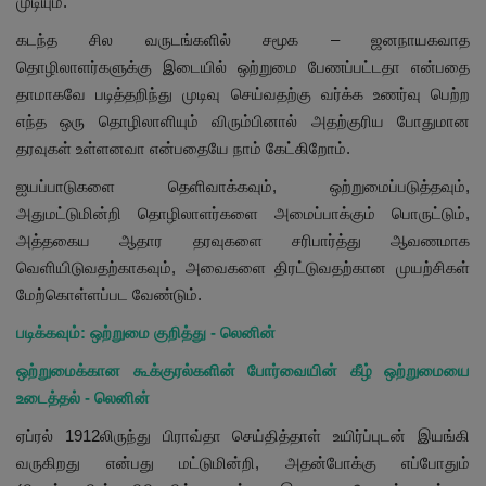
முடியும்.
கடந்த சில வருடங்களில் சமூக – ஜனநாயகவாத
தொழிலாளர்களுக்கு இடையில் ஒற்றுமை பேணப்பட்டதா என்பதை
தாமாகவே படித்தறிந்து முடிவு செய்வதற்கு வர்க்க உணர்வு பெற்ற
எந்த ஒரு தொழிலாளியும் விரும்பினால் அதற்குரிய போதுமான
தரவுகள் உள்ளனவா என்பதையே நாம் கேட்கிறோம்.
ஐயப்பாடுகளை தெளிவாக்கவும், ஒற்றுமைப்படுத்தவும்,
அதுமட்டுமின்றி தொழிலாளர்களை அமைப்பாக்கும் பொருட்டும்,
அத்தகைய ஆதார தரவுகளை சரிபார்த்து ஆவணமாக
வெளியிடுவதற்காகவும், அவைகளை திரட்டுவதற்கான முயற்சிகள்
மேற்கொள்ளப்பட வேண்டும்.
படிக்கவும்: ஒற்றுமை குறித்து - லெனின்
ஒற்றுமைக்கான கூக்குரல்களின் போர்வையின் கீழ் ஒற்றுமையை
உடைத்தல் - லெனின்
ஏப்ரல் 1912லிருந்து பிராவ்தா செய்தித்தாள் உயிர்ப்புடன் இயங்கி
வருகிறது என்பது மட்டுமின்றி, அதன்போக்கு எப்போதும்