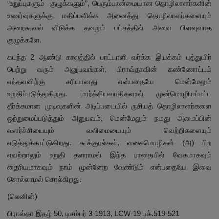
“உறுப்புகளும் குழுக்களும்”, பெரும்பான்மையான தொழிலாளர்களின்
உணர்வுகளுக்கு மதிப்பளிக்க அனைத்து தொழிலாளர்களையும்
அறைகூவல் விடுக்க தவறும் பட்சத்தில் அவை பிளவுவாத
குழுக்களே.
கடந்த 2 ஆண்டு காலத்தில் பாட்டாளி வர்க்க இயக்கம் புத்துயிர்
பெற்று வரும் அனுபவங்கள், பிராவ்தாவின் கண்ணோட்டம்
எந்தளவிற்கு சரியானது என்பதையே மென்மேலும்
உறுதிப்படுத்துகிறது. மார்க்சியவாதிகளால் முன்மொழியப்பட்ட
தீர்க்கமான முடிவுகளின் அடிப்படையில் ருசியத் தொழிலாளர்களை
ஒற்றுமைப்படுத்தும் அனுபவம், மென்மேலும் நமது அமைப்பின்
வளர்ச்சியையும் வலிமையையும் வெற்றிகளையும்
எடுத்துக்காட்டுகிறது. கூக்குரல்கள், வசைமொழிகள் (அ) பிற
எவற்றாலும் உறுதி தளராமல் இந்த பாதையில் வேகமாகவும்
தைரியமாகவும் நாம் முன்னேற வேண்டும் என்பதையே இவை
சொல்லாமல் சொல்கிறது.
(லெனின்)
பிராவ்தா இதழ் 50, டிசம்பர் 3-1913, LCW-19 பக்.519-521