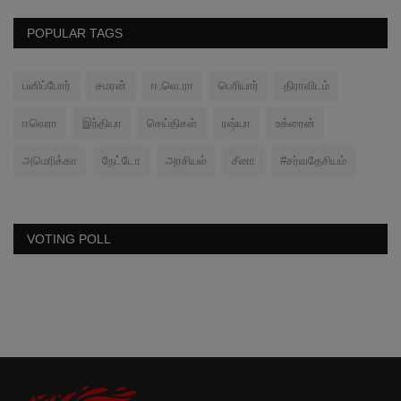
POPULAR TAGS
பனிப்போர்
சமரன்
ஈ.வெ.ரா
பெரியார்
திராவிடம்
ஈவெரா
இந்தியா
செய்திகள்
ரஷ்யா
உக்ரைன்
அமெரிக்கா
நேட்டோ
அரசியல்
சீனா
#சர்வதேசியம்
VOTING POLL