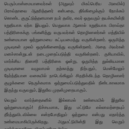
பெரும்பான்மையானவர்கள் (அதுவும் மிகப்பெரிய அளவில்)
பிராவ்தாவை ஆதரித்தனர் என்பதை, தீங்கிழைக்கும் நோக்கம்
கொண்ட குருட்டுத்தனமான நபர் தவிர, எவர் ஒருவரும் தயக்கமின்றி
உறுதியாக ஏற்க இயலும். மெதுவாக ஆனால் உறுதியாக பிராவ்தா
பத்திரிகைக்கு பங்களித்து வருபவர்கள் தொழிலாளர்கள் மத்தியில்
உண்மையான ஒற்றுமையை கட்டியமைத்து வருகின்றனர். ஒருமித்த
முடிவுகள் மூலம் ஒருங்கிணைத்து வருகின்றனர். அதை அவர்கள்
மனச்சான்றுடன் நடைமுறைப்படுத்தி வருகின்றனர். ருசியாவில்,
மார்க்சிய தினசரி பத்திரிகை ஒன்று, ஒருமித்த துல்லியமான
முடிவுகளை வழுவாமல் தற்காத்து நிற்பதும், மென்மேலும்
நேர்த்தியான வகையில் நாடெங்கிலும் சிதறிக்கிடந்த தொழிலாளர்
குழுக்களை நெருக்கமாக ஒற்றுமைப்படுத்துவதில் நீண்டகாலமாக
இருந்து வருவதும், இதுவே முதன்முறையாகும்.
வெறும் வார்த்தைகளில் இல்லாமல் உண்மையில் இதுவே
ஒற்றுமையாகும்! நிச்சயமாக, இது மட்டுமே எல்லாவற்றையும்
தீர்த்துவிடவில்லை என்றபோதிலும் ஒற்றுமை என்பது எதார்த்த
உண்மையாகியிருக்கிறது. அதுமட்டுமின்றி இது வெறும்
வார்த்தைகளோ, விளம்பரமோ அல்ல.