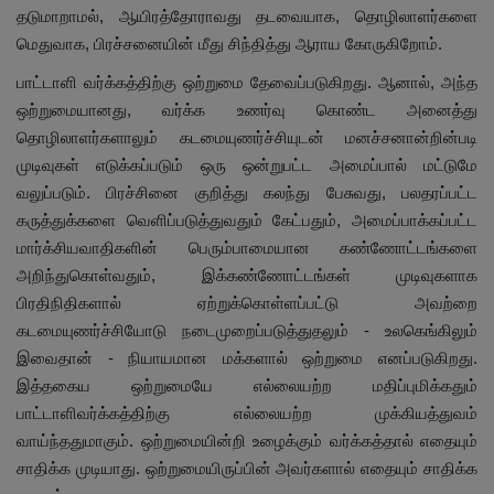
தடுமாறாமல், ஆயிரத்தோராவது தடவையாக, தொழிலாளர்களை
மெதுவாக, பிரச்சனையின் மீது சிந்தித்து ஆராய கோருகிறோம்.
பாட்டாளி வர்க்கத்திற்கு ஒற்றுமை தேவைப்படுகிறது. ஆனால், அந்த
ஒற்றுமையானது, வர்க்க உணர்வு கொண்ட அனைத்து
தொழிலாளர்களாலும் கடமையுணர்ச்சியுடன் மனச்சனான்றின்படி
முடிவுகள் எடுக்கப்படும் ஒரு ஒன்றுபட்ட அமைப்பால் மட்டுமே
வலுப்படும். பிரச்சினை குறித்து கலந்து பேசுவது, பலதரப்பட்ட
கருத்துக்களை வெளிப்படுத்துவதும் கேட்பதும், அமைப்பாக்கப்பட்ட
மார்க்சியவாதிகளின் பெரும்பாமையான கண்ணோட்டங்களை
அறிந்துகொள்வதும், இக்கண்ணோட்டங்கள் முடிவுகளாக
பிரதிநிதிகளால் ஏற்றுக்கொள்ளப்பட்டு அவற்றை
கடமையுணர்ச்சியோடு நடைமுறைப்படுத்துதலும் - உலகெங்கிலும்
இவைதான் - நியாயமான மக்களால் ஒற்றுமை எனப்படுகிறது.
இத்தகைய ஒற்றுமையே எல்லையற்ற மதிப்புமிக்கதும்
பாட்டாளிவர்க்கத்திற்கு எல்லையற்ற முக்கியத்துவம்
வாய்ந்ததுமாகும். ஒற்றுமையின்றி உழைக்கும் வர்க்கத்தால் எதையும்
சாதிக்க முடியாது. ஒற்றுமையிருப்பின் அவர்களால் எதையும் சாதிக்க