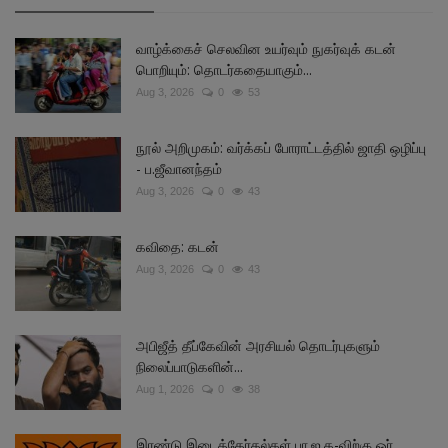
வாழ்க்கைச் செலவின உயர்வும் நுகர்வுக் கடன்
பொறியும்: தொடர்கதையாகும்...
Aug 3, 2026
0
53
நூல் அறிமுகம்: வர்க்கப் போராட்டத்தில் ஜாதி ஒழிப்பு
- ப.ஜீவானந்தம்
Aug 3, 2026
0
43
கவிதை: கடன்
Aug 3, 2026
0
43
அபிஜீத் தீப்கேவின் அரசியல் தொடர்புகளும்
நிலைப்பாடுகளின்...
Aug 1, 2026
0
38
இரண்டு இடைத்தேர்தல்கள் பா.ஜ.க-விற்கு ஓர்