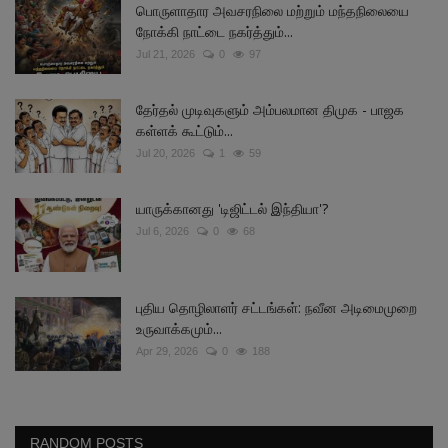
பொருளாதார அவசரநிலை மற்றும் மந்தநிலையை
நோக்கி நாட்டை நகர்த்தும்...
Jul 21, 2026
0
97
தேர்தல் முடிவுகளும் அம்பலமான திமுக - பாஜக
கள்ளக் கூட்டும்...
Jul 20, 2026
1
59
யாருக்கானது 'டிஜிட்டல் இந்தியா'?
Jul 6, 2026
0
68
புதிய தொழிலாளர் சட்டங்கள்: நவீன அடிமைமுறை
உருவாக்கமும்...
Apr 29, 2026
0
188
RANDOM POSTS