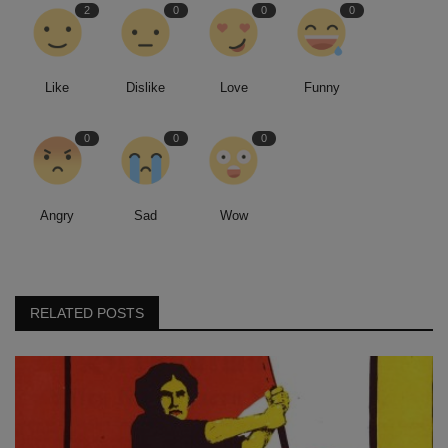
2
0
0
0
Like
Dislike
Love
Funny
0
0
0
Angry
Sad
Wow
RELATED POSTS