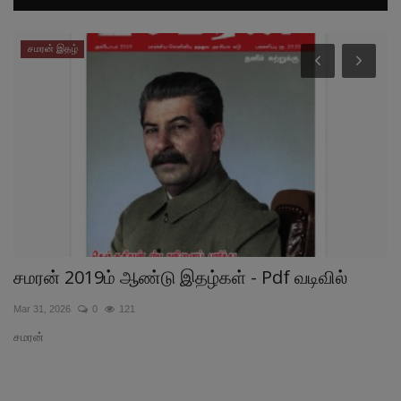
சமரன் இதழ்
சமரன் 2019ம் ஆண்டு இதழ்கள் - Pdf வடிவில்
க
Mar 31, 2026
0
121
Ja
சமரன்
து