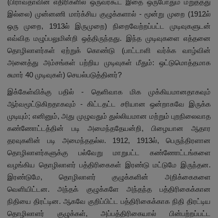
(பிராவ்தாவின் எதிரிகளில் ஒருவர்கூட இதை ஒருபோதும் மறுத்தது
இல்லை) முன்னணி மார்க்சிய குழுக்களால் - மூன்று முறை (1912ல்
ஒரு முறை, 1913ல் இருமுறை) நிறைவேற்றப்பட்ட முடிவுகளுடன்
எவ்வித மழுப்பலுமின்றி ஒத்திருந்தது. இந்த முடிவுகளை எத்தனை
தொழிலாளர்கள் ஏற்றுக் கொண்டு (பாட்டாளி வர்க்க வாழ்வின்
அனைத்து அம்சங்கள் பற்றிய முடிவுகள் மீதும்: ஒட்டுமொத்தமாக
சுமார் 40 முடிவுகள்) செயல்படுத்தினர்?
இக்கேள்விக்கு பதில் - தெளிவாக மிக முக்கியமானதாகவும்
ஆர்வமூட்டுகிறதாகவும் - கிட்டதட்ட சரியான ஒன்றாகவே இருக்க
முடியும்; எனினும், அது முழுவதும் துல்லியமான மற்றும் புறநிலைவாத
கண்ணோட்டத்தின் படி அமைந்ததேயன்றி, பிழையான ஆதார
தரவுகளின் படி அமைந்ததல்ல. 1912, 1913ல், பெருந்திரளான
தொழிலாளர்களுக்கு பல்வேறு மாறுபட்ட கண்ணோட்டங்களை
வழங்கிய தொழிலாளர் பத்திரிகைகள் இரண்டு மட்டுமே இருந்தன.
இரண்டுமே, தொழிலாளர் குழுக்களின் அறிக்கைகளை
வெளியிட்டன. அந்தக் குழுக்களே அந்தந்த பத்திரிகைக்கான
நிதியை திரட்டின. ஆகவே குறிப்பிட்ட பத்திரிகைக்காக நிதி திரட்டிய
தொழிலாளர் குழுக்கள், அப்பத்திரிகையால் பின்பற்றப்பட்ட