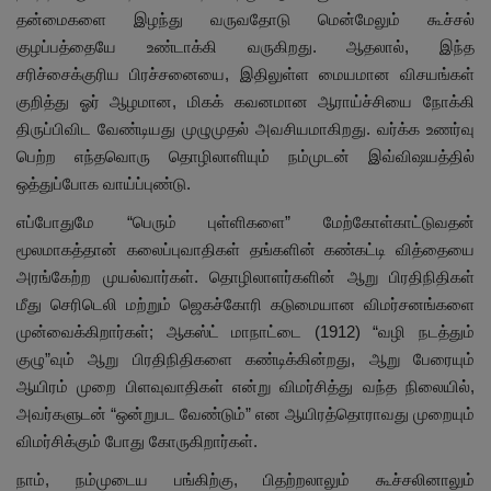
தன்மைகளை இழந்து வருவதோடு மென்மேலும் கூச்சல்
குழப்பத்தையே உண்டாக்கி வருகிறது. ஆதலால், இந்த
சரிச்சைக்குரிய பிரச்சனையை, இதிலுள்ள மையமான விசயங்கள்
குறித்து ஓர் ஆழமான, மிகக் கவனமான ஆராய்ச்சியை நோக்கி
திருப்பிவிட வேண்டியது முழுமுதல் அவசியமாகிறது. வர்க்க உணர்வு
பெற்ற எந்தவொரு தொழிலாளியும் நம்முடன் இவ்விஷயத்தில்
ஒத்துப்போக வாய்ப்புண்டு.
எப்போதுமே “பெரும் புள்ளிகளை” மேற்கோள்காட்டுவதன்
மூலமாகத்தான் கலைப்புவாதிகள் தங்களின் கண்கட்டி வித்தையை
அரங்கேற்ற முயல்வார்கள். தொழிலாளர்களின் ஆறு பிரதிநிதிகள்
மீது செரிடெலி மற்றும் ஜெகச்கோரி கடுமையான விமர்சனங்களை
முன்வைக்கிறார்கள்; ஆகஸ்ட் மாநாட்டை (1912) “வழி நடத்தும்
குழு”வும் ஆறு பிரதிநிதிகளை கண்டிக்கின்றது, ஆறு பேரையும்
ஆயிரம் முறை பிளவுவாதிகள் என்று விமர்சித்து வந்த நிலையில்,
அவர்களுடன் “ஒன்றுபட வேண்டும்” என ஆயிரத்தொராவது முறையும்
விமர்சிக்கும் போது கோருகிறார்கள்.
நாம், நம்முடைய பங்கிற்கு, பிதற்றலாலும் கூச்சலினாலும்