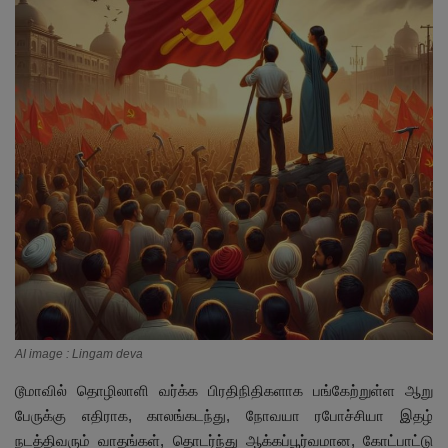
இதர
சந்தா
Language
English
Tamil
AI image : Lingam deva
டூமாவில் தொழிலாளி வர்க்க பிரதிநிதிகளாக பங்கேற்றுள்ள ஆறு
பேருக்கு எதிராக, காலங்கடந்து, நோவயா ரபோச்சியா இதழ்
நடத்திவரும் வாதங்கள், தொடர்ந்து ஆக்கப்பூர்வமான, கோட்பாட்டு