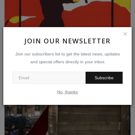
JOIN OUR NEWSLETTER
மார்க்சியமும் பெண் விடுதலையும்
Join our subscribers list to get the latest news, updates
and special offers directly in your inbox
Mar 8, 2023
0
1008
Subscribe
No, thanks