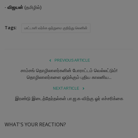
-
விஜயன்
(தமிழில்)
Tags:
பாட்டாளி வர்க்க ஒற்றுமை குறித்து லெனின்
PREVIOUS ARTICLE
சாம்சங் தொழிலாளர்களின் போராட்டம் வெல்லட்டும்!
தொழிலாளர்களை ஒடுக்கும் புதிய காலனிய...
NEXT ARTICLE
இரண்டு இடைத்தேர்தல்கள் பா.ஜ.க-விற்கு ஓர் எச்சரிக்கை
WHAT'S YOUR REACTION?