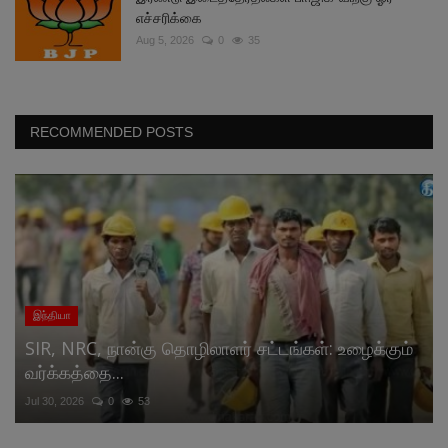
எச்சரிக்கை
Aug 5, 2026
0
35
RECOMMENDED POSTS
இந்தியா
SIR, NRC, நான்கு தொழிலாளர் சட்டங்கள்: உழைக்கும்
வர்க்கத்தை...
Jul 30, 2026
0
53