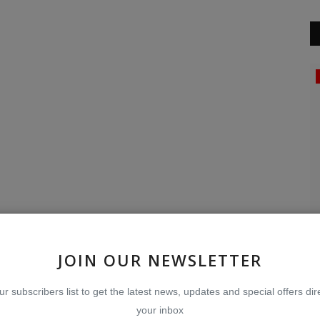
இந்தியா
களுக்கு -
VBSA மசோதா 2025 - உயர் கல்வியில் மாநில
ஈ
சுயாட்சிக்கு விடைகொடுக்கும்...
க
JOIN OUR NEWSLETTER
Jul 29, 2026
0
26
Ap
ur subscribers list to get the latest news, updates and special offers dire
மொழிபெயர்ப்பு கட்டுரைகள்
சம
your inbox