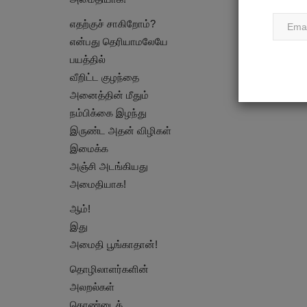
எதற்குச் சாகிறோம்?
என்பது தெரியாமலேயே
பயத்தில்
வீறிட்ட குழந்தை
அனைத்தின் மீதும்
நம்பிக்கை இழந்து
இருண்ட அதன் விழிகள்
இமைக்க
அஞ்சி அடங்கியது
அமைதியாக!
ஆம்!
இது
அமைதி பூங்காதான்!
தொழிலாளர்களின்
அலறல்கள்
தொண்டைக்