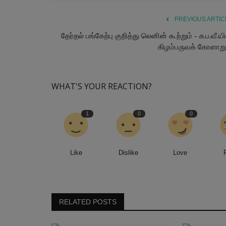
PREVIOUS ARTIC
தேர்தல் பங்கேற்பு குறித்து லெனின் கூற்றும் - சு.ப.வீ.ய
கிழம்பருவக் கோளாறும
WHAT'S YOUR REACTION?
1
0
0
Like
Dislike
Love
RELATED POSTS