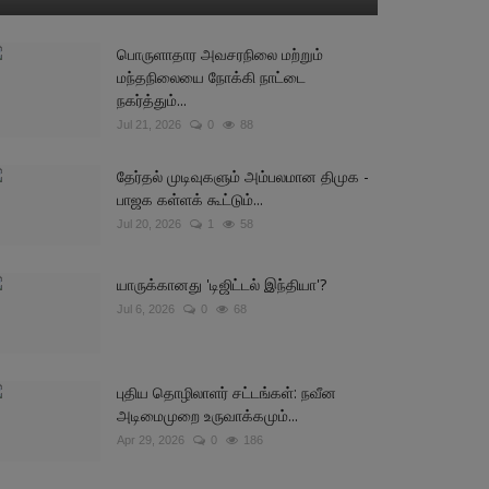
பொருளாதார அவசரநிலை மற்றும்
மந்தநிலையை நோக்கி நாட்டை
நகர்த்தும்...
Jul 21, 2026
0
88
தேர்தல் முடிவுகளும் அம்பலமான திமுக -
பாஜக கள்ளக் கூட்டும்...
Jul 20, 2026
1
58
யாருக்கானது 'டிஜிட்டல் இந்தியா'?
Jul 6, 2026
0
68
புதிய தொழிலாளர் சட்டங்கள்: நவீன
அடிமைமுறை உருவாக்கமும்...
Apr 29, 2026
0
186