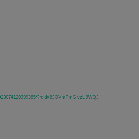
ts/923074120399385/?rdid=8JOVmPmGlvzU9WQJ