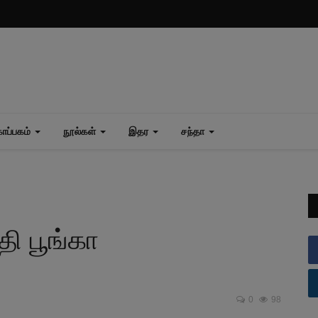
ப்பகம்
நூல்கள்
இதர
சந்தா
 பூங்கா
0
98