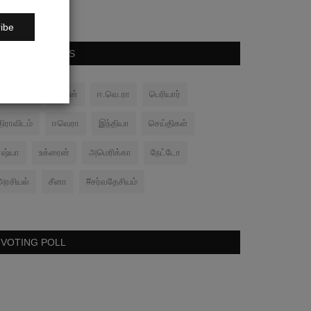
ibe
POPULAR TAGS
பனிப்போர்
சமரன்
ஈ.வெ.ரா
பெரியார்
திராவிடம்
ஈவெரா
இந்தியா
செய்திகள்
ரஷ்யா
உக்ரைன்
அமெரிக்கா
நேட்டோ
அரசியல்
சீனா
#சர்வதேசியம்
VOTING POLL