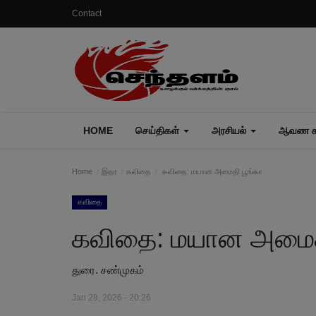
Contact
HOME
செய்திகள்
அரசியல்
ஆவண கா
Home
இதர
கவிதை
கவிதை: மயான அமைதி பூங்கா
கவிதை
கவிதை: மயான அமைதி
துரை. சண்முகம்
Jan 28, 2026 - 20:26