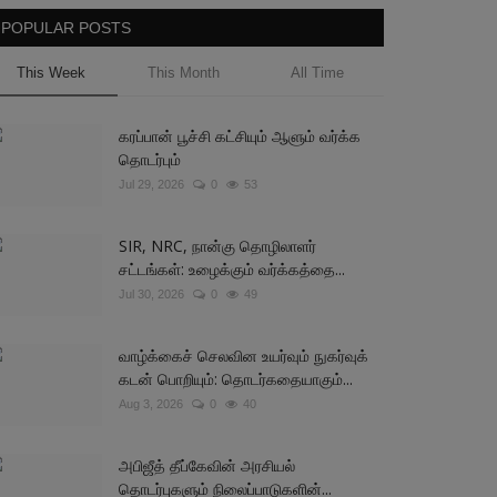
POPULAR POSTS
This Week
This Month
All Time
கரப்பான் பூச்சி கட்சியும் ஆளும் வர்க்க
தொடர்பும்
Jul 29, 2026
0
53
SIR, NRC, நான்கு தொழிலாளர்
சட்டங்கள்: உழைக்கும் வர்க்கத்தை...
Jul 30, 2026
0
49
வாழ்க்கைச் செலவின உயர்வும் நுகர்வுக்
கடன் பொறியும்: தொடர்கதையாகும்...
Aug 3, 2026
0
40
அபிஜீத் தீப்கேவின் அரசியல்
தொடர்புகளும் நிலைப்பாடுகளின்...