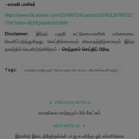
-
வாசுகி பாஸ்கர்
https://www.facebook.com/1104997241/posts/10240126769722
724/?rdid=oBJ9Qbsb6v62uNlH
Disclaimer
: இந்தப் பகுதி கட்டுரையாளரின் பார்வையை
வெளிப்படுத்துகிறது. செய்திக்காகவும் விவாதத்திற்காகவும் இந்த
தளத்தில் வெளியிடுகிறோம் –
செந்தளம் செய்திப் பிரிவு
Tags:
உறைந்த சாதியமும் அதை உருக விடாத சுப. வீரபாண்டியன்களும்:
PREVIOUS ARTICLE
காலநிலை மாற்றமும் பில் கேட்சும்
NEXT ARTICLE
இரண்டு இடைத்தேர்தல்கள் பா.ஜ.க-விற்கு ஓர் எச்சரிக்கை