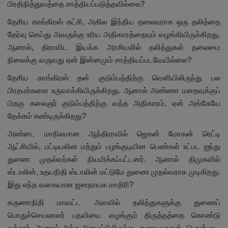
பிரதிநித்துவத்தை சாத்தியப்படுத்தவில்லை?
தேசிய காங்கிரஸ் கட்சி, அகில இந்திய தலைவராக ஒரு தலித்தை
தேர்வு செய்து அவருக்கு உரிய அதிகாரத்தையும் வழங்கியிருக்கிறது.
ஆனால், திராவிட இயக்க அரசியலில் தலித்துகள் தலைமை
நிலைக்கு வருவது ஏன் இன்னமும் சாத்தியப்படவேயில்லை?
தேசிய காங்கிரஸ் தன் குடும்பத்திற்கு வெளியிலிருந்து பல
பிரதமர்களை உருவாக்கியிருக்கிறது. ஆனால் அண்ணா மறைவுக்குப்
பிறகு கலைஞர் குடும்பத்திற்கு வந்த அதிகாரம், ஏன் அங்கேயே
தேக்கம் கண்டிருக்கிறது?
அண்டை மாநிலமான ஆந்திராவில் ஜெகன் மோகன் ரெட்டி
ஆட்சியில், பட்டியலின மற்றும் பழங்குடியின பெண்கள் உட்பட ஐந்து
துணை முதல்வர்கள் நியமிக்கப்பட்டனர். ஆனால் திமுகவில்
ஸ்டாலின், உதயநிதி ஸ்டாலின் மட்டுமே துணை முதல்வராக முடிகிறது.
இது எந்த வகையான ஜனநாயக மாதிரி?
கருணாநிதி மாவட்ட அளவில் தலித்துகளுக்கு துணைப்
பொதுச்செயலாளர் பதவியை வழங்கும் திருத்தத்தை கொண்டு
வந்தார். ஆனால் அந்த அமைப்பிலிருந்து, துரைமுருகன், பொன்முடி,