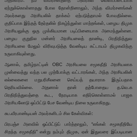
அதிகாரம். நம் விமர்சனத்தை அவர்கள் வெளிப்படையாக
ஏற்றுக்கொள்ளாதது போல தோன்றினாலும், அந்த விமர்சனங்கள்
அவர்களது அரசியலில் தாக்கம் ஏற்படுத்தாமல் போவதில்லை.
குறிப்பாக இந்தத் தேர்தலில் நிகழ்ந்துள்ள மாற்றங்கள், பழைய திமுக
அரசியலுக்கு ஒரு முக்கியமான படிப்பினையாக அமைந்துள்ளன.
பழைய குறுநில மன்னர் அரசியலைத் தாண்டி, பிரதிநித்துவ
அரசியலை மேலும் விரிவுபடுத்த வேண்டிய கட்டாயம் திமுகவிற்கு
உருவாகியுள்ளது.
ஆனால், தமிழ்நாட்டின் OBC அரசியலை சமூகநீதி அரசியலாக
முன்வைத்து வந்த பல முற்போக்கு வட்டாரங்கள், அந்த அரசியலின்
எல்லைகளை மறுபரிசீலனை செய்யத் தயாராக இருப்பதாக
தெரியவில்லை. அதனால் தான் தற்போதைய த.வெ.க
பிரதிநித்துவத்தை கூட, நேரடியாக எதிர்கொள்ளாமல் பாஜக
அரசியலோடு ஒப்பிட்டு பேச வேண்டிய நிலை உருவாகிறது.
சுப.வீரபாண்டியன் அவர்களிடம் சில கேள்விகள்:
பிரபஞ்ச அளவில் ஒப்பிட்டுப் பார்த்தாலும், “எங்கள் சமூகநீதியே
சிறந்த சமூகநீதி” என்று நம்பும் திமுக, ஏன் இதுவரை இப்படியான