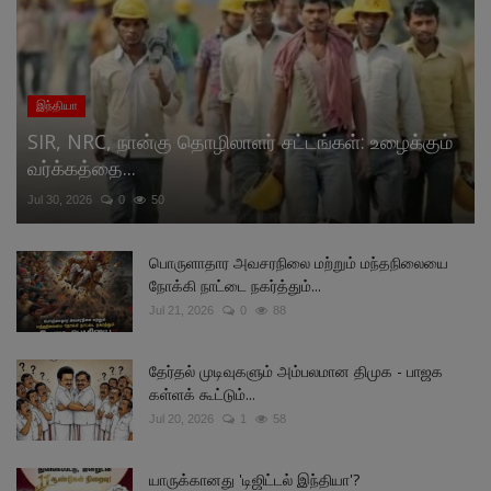
இந்தியா
SIR, NRC, நான்கு தொழிலாளர் சட்டங்கள்: உழைக்கும்
வர்க்கத்தை...
Jul 30, 2026
0
50
பொருளாதார அவசரநிலை மற்றும் மந்தநிலையை
நோக்கி நாட்டை நகர்த்தும்...
Jul 21, 2026
0
88
தேர்தல் முடிவுகளும் அம்பலமான திமுக - பாஜக
கள்ளக் கூட்டும்...
Jul 20, 2026
1
58
யாருக்கானது 'டிஜிட்டல் இந்தியா'?