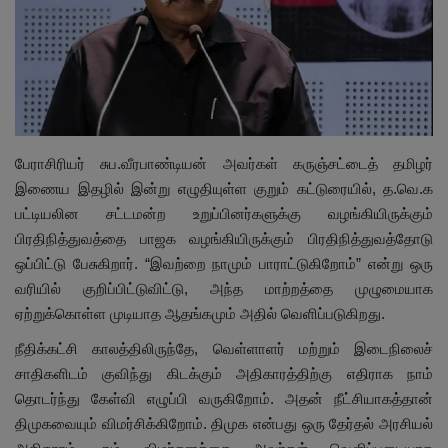
இதர
சந்தா
Language
பேராசிரியர் சுப.வீரபாண்டியன் அவர்கள் கருஞ்சட்டைத் தமிழர்
English
Tamil
இணைய இதழில் இன்று எழுதியுள்ள குறும் கட்டுரையில், த.வெ.க
பட்டியலின சட்டமன்ற உறுப்பினர்களுக்கு வழங்கியிருக்கும்
பிரதிநித்துவத்தை பாஜக வழங்கியிருக்கும் பிரதிநித்துவத்தோடு
ஒப்பிட்டு பேசுகிறார். “இவற்றை நாமும் பாராட்டுகிறோம்” என்று ஒரு
வரியில் குறிப்பிட்டுவிட்டு, அந்த மாற்றத்தை முழுமையாக
ஏற்றுக்கொள்ள முடியாத ஆதங்கமும் அதில் வெளிப்படுகிறது.
நீதிக்கட்சி காலத்திலிருந்தே, வெள்ளாளர் மற்றும் இடைநிலைச்
சாதிகளிடம் குவிந்து கிடக்கும் அதிகாரத்திற்கு எதிராக நாம்
தொடர்ந்து கேள்வி எழுப்பி வருகிறோம். அதன் நீட்சியாகத்தான்
திமுகவையும் விமர்சிக்கிறோம். திமுக என்பது ஒரு தேர்தல் அரசியல்