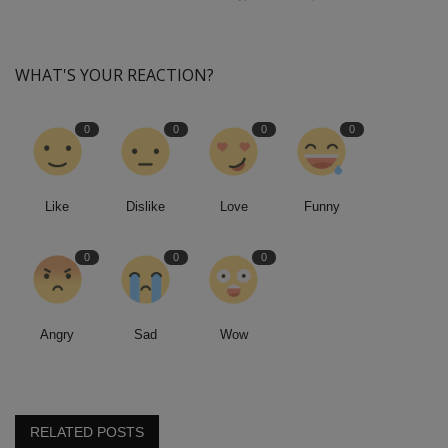
WHAT'S YOUR REACTION?
0
0
0
0
Like
Dislike
Love
Funny
0
0
0
Angry
Sad
Wow
RELATED POSTS