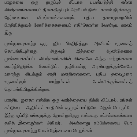
பாஜகவை ஒரு துருப்புச் சீட்டாக பயன்படுத்தி எல்லா
விமர்சனங்களையும் திசைதிருப்பும் அரசியல் நீண்ட காலம் நீடிக்காது.
நேர்மையான விமர்சனங்களையும், புதிய தலைமுறையின்
பிரதிநித்துவக் கோரிக்கைகளையும் எதிர்கொள்ள வேண்டிய காலம்
இது.
முன்முடிவுகளற்ற ஒரு புதிய பிரதிநித்துவ அரசியல் உருவாகத்
தொடங்கியுள்ளது. அதுவும் இத்தனை ஆண்டுகளாக
முன்வைக்கப்பட்ட விமர்சனங்களின் விளைவே. அந்த மாற்றங்களை
வளர்த்தெடுக்க வேண்டும். முற்போக்கு அரசியலுக்குள்ளேயே
உறைந்து கிடக்கும் சாதி மனநிலைகளை, புதிய தலைமுறை
உருவாக்கும் மாற்றங்கள் கேள்விக்குள்ளாக்கத்
தொடங்கியிருக்கின்றன.
பாரதிய ஜனதா என்கிற ஒரு வார்த்தையை நீக்கி விட்டால், உங்கள்
கட்டுரை ஆதிக்கச் சாதியின் குமுறல் மட்டுமே, அதன் பொருட்டே
இந்த ஒப்பீடு உங்களுக்கு தோன்றுகிறது என்பதை லட்சக்கணக்கான
தலித் இளைஞர்கள் அறிவர். அவர்களது நம்பிக்கையை பெற
முன்முடிவுகளற்று பேசும் நேர்மையை பெறுங்கள்.