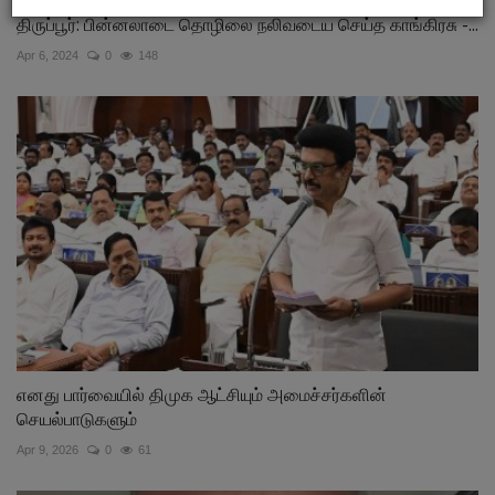
திருப்பூர்: பின்னலாடை தொழிலை நலிவடைய செய்த காங்கிரசு -...
Apr 6, 2024
0
148
எனது பார்வையில் திமுக ஆட்சியும் அமைச்சர்களின்
செயல்பாடுகளும்
Apr 9, 2026
0
61