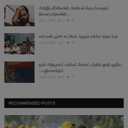
அபிஜீத் தீப்கேவின் அரசியல் தொடர்புகளும்
நிலைப்பாடுகளின்...
Aug 1, 2026
0
38
கரப்பான் பூச்சி கட்சியும் ஆளும் வர்க்க தொடர்பும்
Jul 29, 2026
0
37
நூல் அறிமுகம்: வர்க்கப் போராட்டத்தில் ஜாதி ஒழிப்பு
- ப.ஜீவானந்தம்
Aug 3, 2026
0
37
RECOMMENDED POSTS