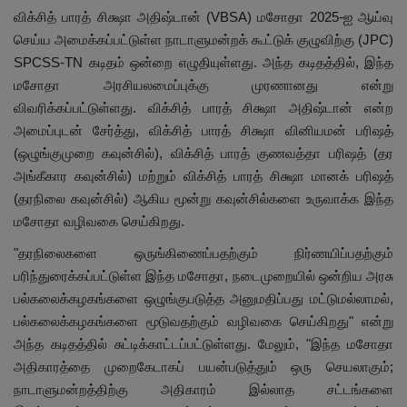
விக்சித் பாரத் சிக்ஷா அதிஷ்டான் (VBSA) மசோதா 2025-ஐ ஆய்வு
செய்ய அமைக்கப்பட்டுள்ள நாடாளுமன்றக் கூட்டுக் குழுவிற்கு (JPC)
SPCSS-TN கடிதம் ஒன்றை எழுதியுள்ளது. அந்த கடிதத்தில், இந்த
மசோதா அரசியலமைப்புக்கு முரணானது என்று
விவரிக்கப்பட்டுள்ளது. விக்சித் பாரத் சிக்ஷா அதிஷ்டான் என்ற
அமைப்புடன் சேர்த்து, விக்சித் பாரத் சிக்ஷா வினியமன் பரிஷத்
(ஒழுங்குமுறை கவுன்சில்), விக்சித் பாரத் குணவத்தா பரிஷத் (தர
அங்கீகார கவுன்சில்) மற்றும் விக்சித் பாரத் சிக்ஷா மானக் பரிஷத்
(தரநிலை கவுன்சில்) ஆகிய மூன்று கவுன்சில்களை உருவாக்க இந்த
மசோதா வழிவகை செய்கிறது.
"தரநிலைகளை ஒருங்கிணைப்பதற்கும் நிர்ணயிப்பதற்கும்
பரிந்துரைக்கப்பட்டுள்ள இந்த மசோதா, நடைமுறையில் ஒன்றிய அரசு
பல்கலைக்கழகங்களை ஒழுங்குபடுத்த அனுமதிப்பது மட்டுமல்லாமல்,
பல்கலைக்கழகங்களை மூடுவதற்கும் வழிவகை செய்கிறது" என்று
அந்த கடிதத்தில் சுட்டிக்காட்டப்பட்டுள்ளது. மேலும், "இந்த மசோதா
அதிகாரத்தை முறைகேடாகப் பயன்படுத்தும் ஒரு செயலாகும்;
நாடாளுமன்றத்திற்கு அதிகாரம் இல்லாத சட்டங்களை