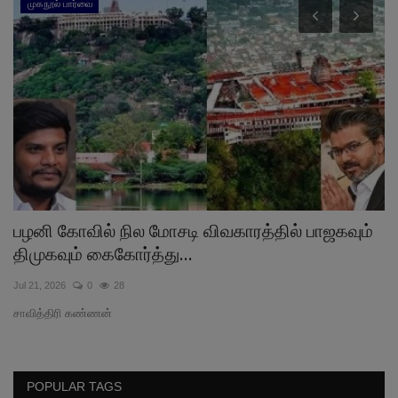
முகநூல் பார்வை
பழனி கோவில் நில மோசடி விவகாரத்தில் பாஜகவும்
ம
திமுகவும் கைகோர்த்து...
ந
Jul 21, 2026
0
28
Jul
சாவித்திரி கண்ணன்
தம
POPULAR TAGS