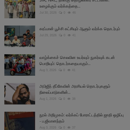
உழைக்கும் வர்க்கத்தை...
Jul 30, 2026
0
46
கரப்பான் பூச்சி கட்சியும் ஆளும் வர்க்க தொடர்பும்
Jul 29, 2026
0
41
வாழ்க்கைச் செலவின உயர்வும் நுகர்வுக் கடன்
பொறியும்: தொடர்கதையாகும்...
Aug 3, 2026
0
41
அபிஜீத் தீப்கேவின் அரசியல் தொடர்புகளும்
நிலைப்பாடுகளின்...
Aug 1, 2026
0
38
நூல் அறிமுகம்: வர்க்கப் போராட்டத்தில் ஜாதி ஒழிப்பு
- ப.ஜீவானந்தம்
Aug 3, 2026
0
37