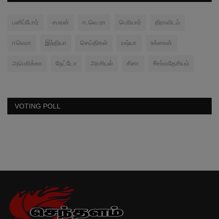
பனிப்போர்
சமரன்
ஈ.வெ.ரா
பெரியார்
திராவிடம்
ஈவெரா
இந்தியா
செய்திகள்
ரஷ்யா
உக்ரைன்
அமெரிக்கா
நேட்டோ
அரசியல்
சீனா
#சர்வதேசியம்
VOTING POLL