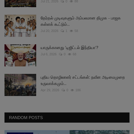
Jul 21, 2026
0
88
தேர்தல் முடிவுகளும் அம்பலமான திமுக - பாஜக
கள்ளக் கூட்டும்...
Jul 20, 2026
1
58
யாருக்கானது 'டிஜிட்டல் இந்தியா'?
Jul 6, 2026
0
68
புதிய தொழிலாளர் சட்டங்கள்: நவீன அடிமைமுறை
உருவாக்கமும்...
Apr 29, 2026
0
186
RANDOM POSTS