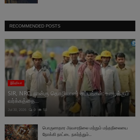
RECOMMENDED POSTS
இந்தியா
SIR, NRC, நான்கு தொழிலாளர் சட்டங்கள்: உழைக்கும்
வர்க்கத்தை...
Jul 30, 2026
0
50
பொருளாதார அவசரநிலை மற்றும் மந்தநிலையை
நோக்கி நாட்டை நகர்த்தும்...