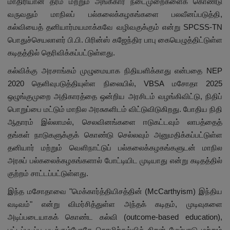
மாதிரியான தரம் மற்றும் அங்கீகார நடைமுறைகளைக் கொண்டு
வருவதும் மாநிலப் பல்கலைக்கழகங்களை பலவீனப்படுத்தி,
கல்வியைத் தனியார்மயமாக்கவே வழிவகுக்கும் என்று SPCSS-TN
பொதுச்செயலாளர் பி.பி. பிரின்ஸ் கஜேந்திர பாபு கையெழுத்திட்டுள்ள
கடிதத்தில் தெரிவிக்கப்பட்டுள்ளது.
கல்விக்கு அரசாங்கம் முழுமையாக நிதியளிக்காது என்பதை NEP
2020 தெளிவுபடுத்தியுள்ள நிலையில், VBSA மசோதா 2025
ஒழுங்குமுறை அதிகாரத்தை ஒன்றிய அரசிடம் வழங்கிவிட்டு, நிதிப்
பொறுப்பை மட்டும் மாநில அரசுகளிடம் விட்டுவிடுகிறது. போதிய நிதி
ஆதாரம் இல்லாமல், செலவினங்களை ஈடுகட்டவும் லாபத்தைத்
தங்கள் நாடுகளுக்குக் கொண்டு செல்லவும் அனுமதிக்கப்பட்டுள்ள
தனியார் மற்றும் வெளிநாட்டுப் பல்கலைக்கழகங்களுடன் மாநில
அரசுப் பல்கலைக்கழகங்களால் போட்டியிட முடியாது என்று கடிதத்தில்
குற்றம் சாட்டப்பட்டுள்ளது.
இந்த மசோதாவை "மெக்கார்த்தியிசத்தின் (McCarthyism) இந்திய
வடிவம்" என்று விமர்சித்துள்ள அந்தக் கடிதம், முடிவுகளை
அடிப்படையாகக் கொண்ட கல்வி (outcome-based education),
பட்டப்படிப்பு படிக்கும்போதே தொழிற்கல்வித் திறன் மேம்பாடு மற்றும்