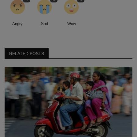
0
0
0
Angry
Sad
Wow
RELATED POSTS