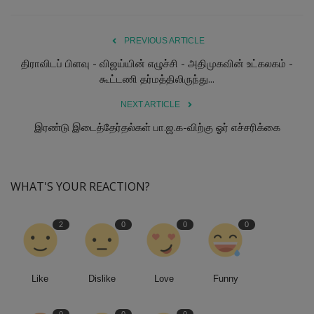
PREVIOUS ARTICLE
திராவிடப் பிளவு - விஜய்யின் எழுச்சி - அதிமுகவின் உட்கலகம் -
கூட்டணி தர்மத்திலிருந்து...
NEXT ARTICLE
இரண்டு இடைத்தேர்தல்கள் பா.ஜ.க-விற்கு ஓர் எச்சரிக்கை
WHAT'S YOUR REACTION?
2
0
0
0
Like
Dislike
Love
Funny