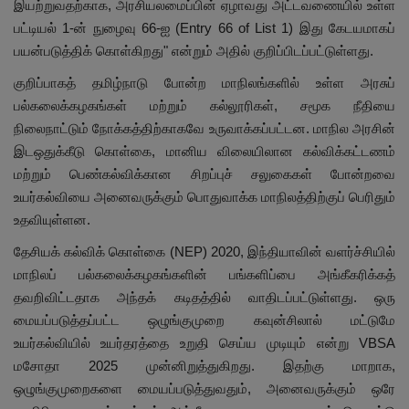
இயற்றுவதற்காக, அரசியலமைப்பின் ஏழாவது அட்டவணையில் உள்ள
பட்டியல் 1-ன் நுழைவு 66-ஐ (Entry 66 of List 1) இது கேடயமாகப்
பயன்படுத்திக் கொள்கிறது" என்றும் அதில் குறிப்பிடப்பட்டுள்ளது.
குறிப்பாகத் தமிழ்நாடு போன்ற மாநிலங்களில் உள்ள அரசுப்
பல்கலைக்கழகங்கள் மற்றும் கல்லூரிகள், சமூக நீதியை
நிலைநாட்டும் நோக்கத்திற்காகவே உருவாக்கப்பட்டன. மாநில அரசின்
இடஒதுக்கீடு கொள்கை, மானிய விலையிலான கல்விக்கட்டணம்
மற்றும் பெண்கல்விக்கான சிறப்புச் சலுகைகள் போன்றவை
உயர்கல்வியை அனைவருக்கும் பொதுவாக்க மாநிலத்திற்குப் பெரிதும்
உதவியுள்ளன.
தேசியக் கல்விக் கொள்கை (NEP) 2020, இந்தியாவின் வளர்ச்சியில்
மாநிலப் பல்கலைக்கழகங்களின் பங்களிப்பை அங்கீகரிக்கத்
தவறிவிட்டதாக அந்தக் கடிதத்தில் வாதிடப்பட்டுள்ளது. ஒரு
மையப்படுத்தப்பட்ட ஒழுங்குமுறை கவுன்சிலால் மட்டுமே
உயர்கல்வியில் உயர்தரத்தை உறுதி செய்ய முடியும் என்று VBSA
மசோதா 2025 முன்னிறுத்துகிறது. இதற்கு மாறாக,
ஒழுங்குமுறைகளை மையப்படுத்துவதும், அனைவருக்கும் ஒரே