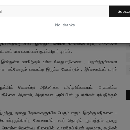
ை உலகில் எங்கிருந்தாலும் பாதுகாக்க வேண்டும். ஆனால், அதற்கு
ாக வெளிக்காட்டுவதன் மூலம் நிலை நாட்ட வேண்டும் என
Subscr
ன்ற அமெரிக்காவின் ‘’தனியரிமை”யை, உலக சட்ட திட்டங்களுக்குள்
No, thanks
றுத்துகிறார்.
ரிவு படுத்தும் நடவடிக்கைகளான அமெரிக்க மெக்சிகன் யுத்தம்
) ஆகியவற்றை போல் இன்றும் பனாமா கால்வாயையும், மெக்சிகோ
ம் என மனப்பால் குடிக்கிறார் டிரம்ப் .
், இன்றுள்ள உலகிற்கும் உள்ள வேறுபாடுகளை , யதார்த்தங்களை
 என எல்லோரும் கைகட்டி இருக்க வேண்டும் , இல்லையேல் வரிச்
ழங்கிக் கொண்டு அமெரிக்க விஸ்தரிப்பையும், அமெரிக்க
ல்லை. ஆனால், அதற்கான டிரம்ப்பின் முயற்சிகள் ஏற்படுத்தும்
இழந்து, தனது தேவைகளுக்கே பெரும்பாலும் இறக்குமதிகளை –
 கொண்டிருக்கின்ற வேளையில், உயர் தொழில் நுட்பத்தில் தனது
ு கொள்ள வேண்டிய நிலையில், வாணிகப் போர் மூலமாக, கூடுதல்