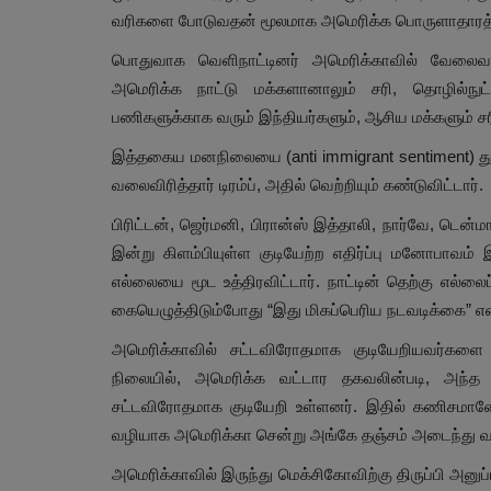
வரிகளை போடுவதன் மூலமாக அமெரிக்க பொருளாதாரத்தை
பொதுவாக வெளிநாட்டினர் அமெரிக்காவில் வேலை
அமெரிக்க நாட்டு மக்களானாலும் சரி, தொழில்நுட
பணிகளுக்காக வரும் இந்தியர்களும், ஆசிய மக்களும் ச
இத்தகைய மனநிலையை (anti immigrant sentiment) த
வலைவிரித்தார் டிரம்ப், அதில் வெற்றியும் கண்டுவிட்டார்.
பிரிட்டன், ஜெர்மனி, பிரான்ஸ் இத்தாலி, நார்வே, டென
இன்று கிளம்பியுள்ள குடியேற்ற எதிர்ப்பு மனோபாவம்
எல்லையை மூட உத்திரவிட்டார். நாட்டின் தெற்கு எல்லை
கையெழுத்திடும்போது “இது மிகப்பெரிய நடவடிக்கை” என ட
அமெரிக்காவில் சட்டவிரோதமாக குடியேறியவர்களை ந
நிலையில், அமெரிக்க வட்டார தகவலின்படி, அந்த 
சட்டவிரோதமாக குடியேறி உள்ளனர். இதில் கணிசமானோ
வழியாக அமெரிக்கா சென்று அங்கே தஞ்சம் அடைந்து வச
அமெரிக்காவில் இருந்து மெக்சிகோவிற்கு திருப்பி அ