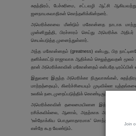
சுதந்திரம், பேச்சுரிமை, சட்டவழி ஆட்சி ஆகியவற
ஜனநாயகவாதிகள் கொந்தளிக்கின்றனர்.
அமெரிக்காவை மீண்டும் மகோன்னத நாடாக மாற்
முன்னிறுத்தி, பிரச்சாரம் செய்து அமெரிக்க அதிபர
அரசியல்
செயல்படுத்த முனைந்துள்ளார்.
அந்த மகோன்னதம் (greatness) என்பது, பிற நாட்டி
தனிக்காட்டு ராஜாவாக ஆதிக்கம் செலுத்துவதன் மூலம
தான் அமெரிக்காவின் மகோன்னதம் என்பதே டிரம்ப்பின்
இதுவரை இருந்த அமெரிக்கா நிருவாகங்கள், சுதந்திரத
மாற்றத்தையும், கிளர்ச்சியையும் முடிவில்லா யுத்தங்
உலகில் நடைமுறைப்படுத்திக் கொண்டிருந்தன.
ஒற்றுமைக்கான கூக்குரல்களின்
அமெரிக்காவின் தலைமையிலான இத்தகைய ‘ஜனநாயக உல
போர்வையின் கீழ் ஒற்றுமையை உடை
ரசிக்கவில்லை, ஆனால், அதற்காக அவர் அமெரிக்
Oct 7, 2024
0
348
‘உள்நோக்கிய பொருளாதாரமாக’ சொந்த பண்புகளில் திர
Join o
லெனின்
என்றே கூற வேண்டும்.