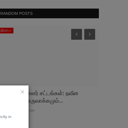
RANDOM POSTS
இந்தியா
சமரன் இதழ்
ுதிய தொழிலாளர் சட்டங்கள்: நவீன
சமரன் 2021
டிமைமுறை உருவாக்கமும்...
வடிவில்
r 29, 2026
0
186
Mar 31, 2026
0
ctly in
ரன்
சமரன்