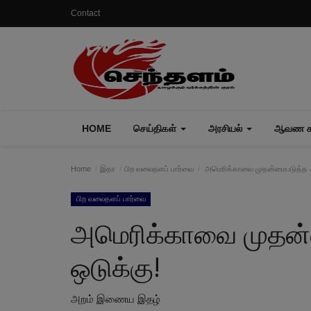
Contact
HOME
செய்திகள்
அரசியல்
ஆவண கா
Home
இதர
பிற வலைதளப் பார்வை
அமெரிக்காவை முதன்மைபடுத்த அ
பிற வலைதளப் பார்வை
அமெரிக்காவை முதன
ஒடுக்கு!
அறம் இணைய இதழ்