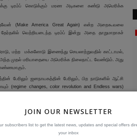
்றுக்கு டிரம்ப் கொடுக்கும் மரண அடிகளை கண்டு அமெரிக்க
றுவேன் (Make America Great Again) என்ற அறைகூவலை
் தேர்தலில் வெற்றியடைந்த டிரம்ப் இன்று அதை தாறுமாறாகச்
பிற வலைதளப் பார்வை
னரோடு, மற்ற மக்களோடு இணைந்து செயலாற்றுவதில் காட்டாமல்,
் அந்த முதல் மரியாதையை அமெரிக்க நிலைநாட்ட வேண்டும். அது
 எண்ணமாகும்.
்தின் பேரிலும் ஜனநாயகத்தின் பேரிலும், பிற நாடுகளில் ஆட்சி
களையும் (regime changes, color revolution and Endless wars)
மருத்துவ மாபியாக்களே மத்திய அரசை
ப
க கட்டமைப்பை’ (Liberal International Order) டிரம்ப்
த்தல்
ஆட்டுவிக்கிறார்கள்!
அ
JOIN OUR NEWSLETTER
க அரசை அமெரிக்க சமூகத்தை, அமெரிக்க பொருளாதாரத்தை
Aug 1, 2026
0
25
Ap
ுப்தியடையும் நாடாக மாற்ற விரும்புகிறாரா? என்றால், இல்லை
ur subscribers list to get the latest news, updates and special offers dire
அறம் இணைய இதழ்
சம
your inbox