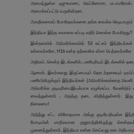
அமைந்துள்ள டிஜுவானா, ரெய்னோசா, மடாமரோஸ், எல
அமைக்கப்பட்டு வருகின்றன.
அகதிகளாகப் போகிறவர்களை தங்க வைக்க ரெடியாகும் ப
இந்தியா இந்த சவாலை எப்படி எதிர் கொள்ள போகிறது?
இன்றளவில் அமெரிக்காவில் 53 லட்சம் இந்தியர்கள்
உள்ளவர்களே, H1b என்ற தற்காலிக விசா பெற்றவர்களே
அதிகம். சென்ற இடங்களில், பணிபுரியும் இடங்களில் 
ஆனால், இவர்களது இருப்பையும் தொடர்தலையும் டிரம்ப்ப
பணியிலிருக்கும் இந்தியர்கள் (அமெரிக்கரல்லாத வெளி 
அமெரிக்க குடியுரிமைஇயல்பாக வழங்கப்பட வேண்டும் எ
வைத்துள்ளார் , அதற்கு தடை விதித்துள்ளார். இது 
நிலைமை!
அடுத்து சட்ட விரோதமாக அங்கு குடியேறியுள்ள இந்தி
மோடியின் மாநிலமான குஜராத்திலிருந்து சென்ற
முனைந்துள்ளார். இந்தியா என்ன செய்வது என அறியாம