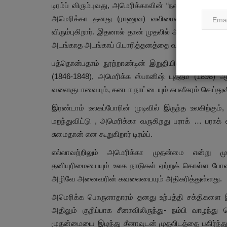
டிரம்ப் விரும்புவது, அமெரிக்காவின் “நலன்களை”, அவ
அமெரிக்கா தனது (ராணுவ) வலிமையை தன்னிச்சைய
விரும்புகிறார். இதனால் தான் முதலில் அமெரிக்கா , எ
அடங்காத அடங்காப் பிடாரித்தனத்தை வலிமை என முன்னி
பத்தொன்பதாம் நூற்றாண்டின் இறுதியில் அமெரிக்க வி
(1846-1848), அமெரிக்க ஸ்பானிஷ் யுத்தம் (1898
வளைகுடாவையும், கனடா நாட்டையும் கபளீகரம் செய்துவிடலா
இரண்டாம் உலகப்போரின் முடிவில் இருந்த உலகிற்கும
மறந்துவிட்டு , அமெரிக்கா வருகிறது பராக் … பராக்
சுமைதான் என கூறுகிறார் டிரம்ப்.
எல்லாவற்றிலும் அமெரிக்கா முதன்மை என்று மு
தனியுரிமையையும் உலக நாடுகள் ஏற்றுக் கொள்ள போவதி
அழிவே அனைவரின் கவலையையும் அதிகரித்துள்ளது.
அமெரிக்க பொருளாதாரம் தனது உற்பத்தி சக்திகளை 
அதிலும் குறிப்பாக சீனாவிலிருந்து- நம்பி வாழந்து
முதன்மையை இழந்து சீனாவுடன் முதலிடத்தை பகிர்ந்த