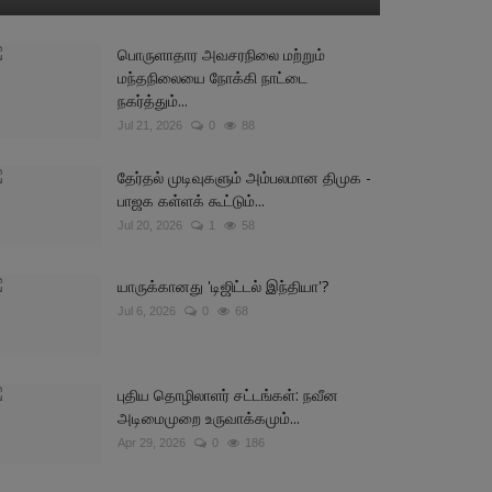
பொருளாதார அவசரநிலை மற்றும்
மந்தநிலையை நோக்கி நாட்டை
நகர்த்தும்...
Jul 21, 2026
0
88
தேர்தல் முடிவுகளும் அம்பலமான திமுக -
பாஜக கள்ளக் கூட்டும்...
Jul 20, 2026
1
58
யாருக்கானது 'டிஜிட்டல் இந்தியா'?
Jul 6, 2026
0
68
புதிய தொழிலாளர் சட்டங்கள்: நவீன
அடிமைமுறை உருவாக்கமும்...
Apr 29, 2026
0
186