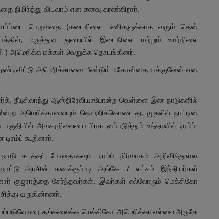
 நிமிர்த்து விடலாம் என கனவு காண்கிறார்.
வாய்ப்பை பெறுவதை (கடைநிலை பணிகளுக்காக வரும் தென்
்பத்தில், மருத்துவ துறையில் இடைநிலை மற்றும் உயர்நிலை
ரி ) அமெரிக்க மக்கள் வெறுக்க தொடங்கினர்.
ூண்டிவிட்டு அமெரிக்காவை மீண்டும் மகோன்னதமாக்குவேன் என
்மார்க், நீயுசிலாந்து ஆஸ்திரேலியாபோன்ற வெள்ளை இன நாடுகளில்
 இன்று அமெரிக்காவையும் தொற்றிக்கொண்டது. முதலில் நாட்டின்
ப் பகுதியில் அவசரநிலையை பிரகடனப்படுத்தும் உத்தரவில் டிரம்ப்
ிரம்ப் கூறினார்.
ாடு கடத்தப் போவதாகவும் டிரம்ப் நிர்வாகம் அறிவித்துள்ள
நாட்டு அரசின் கணக்குப்படி அங்கே 7 லட்சம் இந்தியர்கள்
ர் குஜராத்தை சேர்ந்தவர்கள். இவர்கள் எல்லோரும் மெக்சிகோ
ித்து வருகின்றனர்.
னுப்பப்படுவோரை தங்கவைக்க மெக்சிகோ-அமெரிக்கா எல்லை அருகே