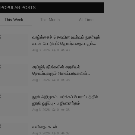
POPULAR POSTS
This Week
This Month
All Time
வாழ்க்கைச் செலவின உயர்வும் நுகர்வுக்
கடன் பொறியும்: தொடர்கதையாகும்...
Aug 3, 2026
0
43
அபிஜீத் தீப்கேவின் அரசியல்
தொடர்புகளும் நிலைப்பாடுகளின்...
Aug 1, 2026
0
38
நூல் அறிமுகம்: வர்க்கப் போராட்டத்தில்
ஜாதி ஒழிப்பு - ப.ஜீவானந்தம்
Aug 3, 2026
0
38
கவிதை: கடன்
Aug 3, 2026
0
37