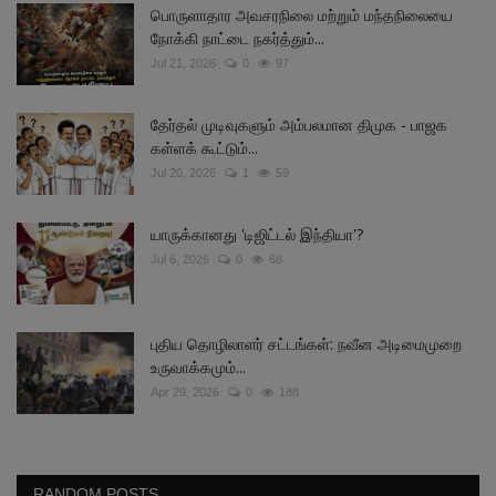
பொருளாதார அவசரநிலை மற்றும் மந்தநிலையை
நோக்கி நாட்டை நகர்த்தும்...
Jul 21, 2026
0
97
தேர்தல் முடிவுகளும் அம்பலமான திமுக - பாஜக
கள்ளக் கூட்டும்...
Jul 20, 2026
1
59
யாருக்கானது 'டிஜிட்டல் இந்தியா'?
Jul 6, 2026
0
68
புதிய தொழிலாளர் சட்டங்கள்: நவீன அடிமைமுறை
உருவாக்கமும்...
Apr 29, 2026
0
188
RANDOM POSTS