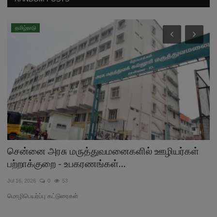
தமிழ்நாடு
சென்னை அரசு மருத்துவமனைகளில் ஊழியர்கள்
க
பற்றாக்குறை - உபகரணங்கள்...
No
Jul 16, 2026
0
53
து
மொழிபெயர்ப்பு கட்டுரைகள்