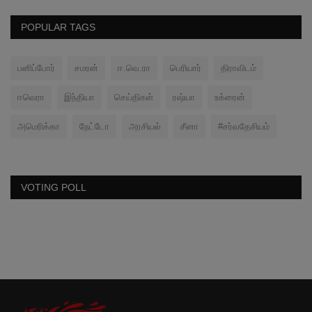
POPULAR TAGS
பனிப்போர்
சமரன்
ஈ.வெ.ரா
பெரியார்
திராவிடம்
ஈவெரா
இந்தியா
செய்திகள்
ரஷ்யா
உக்ரைன்
அமெரிக்கா
நேட்டோ
அரசியல்
சீனா
#சர்வதேசியம்
VOTING POLL