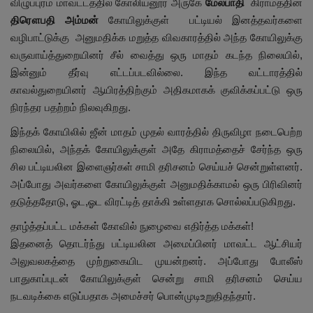
விழுப்புரம் மாவட்டத்தில் கோலியனூர் அருகே
மேல்பாதி
கிராமத்தின்
திரௌபதி அம்மன்
கோயிலுக்குள் பட்டியல் இனத்தவர்களை
வழிபாட்டுக்கு அனுமதிக்க மறுத்த விவகாரத்தில் அந்த கோயிலுக்கு
வருவாய்த்துறையினர் சீல் வைத்து ஒரு மாதம் கடந்த நிலையில்,
இன்னும் தீர்வு எட்டப்படவில்லை. இந்த வட்டாரத்தில்
காவல்துறையினர் ஆயிரத்திற்கும் அதிகமாகக் குவிக்கப்பட்டு ஒரு
நிரந்தர பதற்றம் நிலவுகிறது.
இந்தக் கோயிலில் ஜீன் மாதம் முதல் வாரத்தில் திருவிழா நடைபெற்ற
நிலையில், அந்தக் கோயிலுக்குள் அதே கிராமத்தைச் சேர்ந்த ஒரு
சில பட்டியலின இளைஞர்கள் சாமி தரிசனம் செய்யச் சென்றுள்ளனர்.
அப்போது அவர்களை கோயிலுக்குள் அனுமதிக்காமல் ஒரு பிரிவினர்
தடுத்ததோடு, ஓட,ஓட விரட்டித் தாக்கி உள்ளதாக சொல்லப்படுகிறது.
தாழ்த்தப்பட்ட மக்கள் கோவில் நுழைவை எதிர்த்த மக்கள்!
இதனைத் தொடர்ந்து பட்டியலின அமைப்பினர் மாவட்ட ஆட்சியர்
அலுவலகத்தை முற்றுகையிட முயன்றனர். அப்போது போலீஸ்
பாதுகாப்புடன் கோயிலுக்குள் சென்று சாமி தரிசனம் செய்ய
நடவடிக்கை எடுப்பதாக அமைச்சர் பொன்முடிஉறுதிதந்தார்.