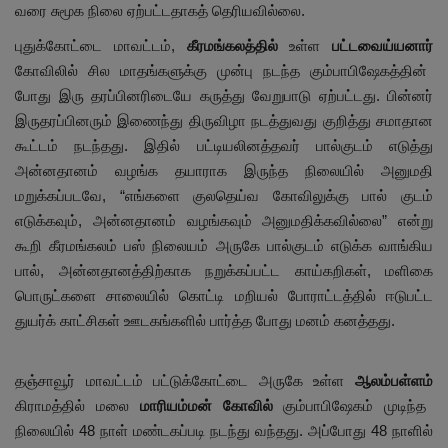
வரை சுமூக நிலை ஏற்பட்டதாகத் தெரியவில்லை.
புதுக்கோட்டை மாவட்டம்,
கீரமங்கலத்தில்
உள்ள
பட்டவைய்யனார்
கோவிலில் சில மாதங்களுக்கு முன்பு நடந்த கும்பாபிஷேகத்தின்
போது இரு தரப்பினரிடையே கருத்து வேறுபாடு ஏற்பட்டது. பின்னர்
இருதரப்பினரும் இணைந்து திருவிழா நடத்துவது குறித்து சமாதான
கூட்டம் நடந்தது. இதில் பட்டியலினத்தவர் பால்குடம் எடுத்து
அன்னதானம் வழங்க தயாராக இருந்த நிலையில் அனுமதி
மறுக்கப்படவே, “எங்களை குலதெய்வ கோவிலுக்கு பால் குடம்
எடுக்கவும், அன்னதானம் வழங்கவும் அனுமதிக்கவில்லை” என்று
கூறி கீரமங்கலம் பஸ் நிலையம் அருகே பால்குடம் எடுக்க வாங்கிய
பால், அன்னதானத்திற்காக நறுக்கப்பட்ட காய்கறிகள், மளிகை
பொருட்களை சாலையில் கொட்டி மறியல் போராட்டத்தில் ஈடுபட்ட
துயர்க் காட்சிகள் ஊடகங்களில் பார்த்த போது மனம் கனத்தது.
தஞ்சாவூர் மாவட்டம் பட்டுக்கோட்டை அருகே உள்ள
ஆலம்பள்ளம்
கிராமத்தில் மலை
மாரியம்மன் கோவில்
கும்பாபிஷேகம் முடிந்த
நிலையில் 48 நாள் மண்டகப்படி நடந்து வந்தது. அப்போது 48 நாளில்