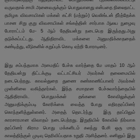
வருவதால் சாமி அனைவருக்கும் பொதுவானது என்பதை நிலைநாட்ட
தமிழக விவசாயிகள் மக்கள் கட்சி (மற்றும்) வெலிங்டன் நீர்த்தேக்க
பாசன சிறு குறு விவசாயிகள் சங்கத்தின் சார்பாக ஆலய நுழைவு
போராட்டம் மே- 5 ஆம் தேதியன்று நடைபெற இருந்தது.அது
தடுக்கப்பட்டது. ஆதிதிராவிட மக்களை அனுமதிக்காததைக்
கண்டித்து, வீடுகளில் கறுப்புக் கொடி ஏற்றி போராடினர்.
இது சம்பந்தமாக அமைதிப் பேச்சு வார்த்தை மே மாதம் 10 ஆம்
தேதியன்று திட்டக்குடி வட்டாட்சியர் அவர்கள் தலைமையில்
நடைபெற்றது. காவல்துறை துணை கண்காணிப்பாளர் அவர்கள்
முன்னிலை வகித்தார்கள். இந்த சமாதான பேச்சுவார்த்தையில்
ஆதிதிராவிட பொதுமக்கள் தங்களை கோவிலுக்குள்
அனுமதிக்கும்படி கோரிக்கை வைத்த போது எதிரதரப்பினர்
கொந்தளித்துள்ளனர். அதைத் தொடர்ந்து இரு தரப்பிலும்
காரசாரமான விவாதம் நடைபெற்றது. இறுதியில் கோவில் நிர்வாக
தரப்பினர் கிராம பொது மக்களிடம் கலந்து பேசி ஒரு மாத
காலத்திற்குள் முடிவு தெரிவிப்பதாக உறுதி அளித்தனர். எனினும் இது