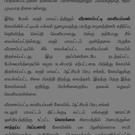
பாதிக்கப்பட்டுள்ள நிலையில் அரசாங்கத்தாலும் அவர்களுக்கு உதவ
முடியாத நிலை உள்ளது.
இதே போல் கரூர் மாவட்டத்திலும்
வீரணாம்பட்டி காளியம்மன்
கோவிலில் பட்டியல் மக்கள் நுழைவதற்கு மாற்று சமூகத்தினர் எதிர்ப்பு
தெரிவித்த செய்தி வெளியானது. அங்கு தற்போது சீல்
வைக்கப்பட்டுள்ளது. கரூர் மாவட்டம் குளித்தலை அருகே
வீரணம்பட்டியில் சீல் வைக்கப்பட்ட காளியம்மன் கோயில்
திறக்கப்பட்டது. இரு தரப்பினரிடையே நடத்தப்பட்ட
பேச்சுவார்த்தையில் சுமூக உடன்பாடு ஏற்பட்டதை அடுத்து கோயில்
திறக்கப்பட்டது. கரூர் மாவட்ட ஆட்சியர் பிரபு சங்கர், கோயிலுக்கு
வைக்கப்பட்ட சீலை அகற்றி திறந்து வைத்தார். இதற்கு பிறகு இந்த
கோவிலைக் குறித்து பிரச்சினைகுரிய தகவல் எதுவும்
வெளிவரவில்லை.
வீரணாம்பட்டி காளியம்மன் கோவில், ஆட்சியர் பிரபு சங்கர்
கடலூர் மாவட்டம் திட்டக்குடி வட்டம் மங்களூர் ஊராட்சி
ஒன்றியத்திற்கு உட்பட்ட
கொரக்கை
கிராமத்தில் அமைந்துள்ள
சாத்தப்ப அய்யனார்
கோவிலில் பல ஆண்டுகளாக சாமி
கும்பிடுவதற்கு ஆதிதிராவிட பொதுமக்கள் புறக்கணிக்கப்பட்டு