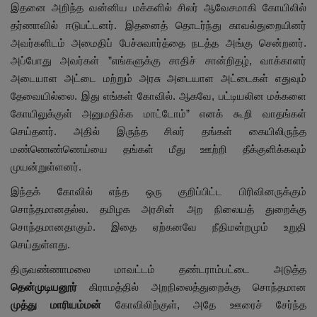
இதனை அறிந்த வன்னிய மக்களில் சிலர் ஆவேசமாகி கோயிலில்
தர்ணாவில் ஈடுபட்டனர். இதனைத் தொடர்ந்து காவல்துறையினர்
அவர்களிடம் அமைதிப் பேச்சுவார்த்தை நடத்த அங்கு சென்றனர்.
அப்போது அவர்கள் ”எங்களுக்கு சாதிச் சான்றிதழ், வாக்காளர்
அடையாள அட்டை மற்றும் அரசு அடையாள அட்டைகள் எதுவும்
தேவையில்லை. இது எங்கள் கோவில். ஆகவே, பட்டியலின மக்களை
கோயிலுக்குள் அனுமதிக்க மாட்டோம்” எனக் கூறி வாதங்கள்
செய்தனர். அதில் இருந்த சிலர் தங்கள் கையிலிருந்த
மண்ணெண்ணெய்யை தங்கள் மீது ஊற்றி தீக்குளிக்கவும்
முயன்றுள்ளனர்.
இந்தக் கோவில் எந்த ஒரு குறிப்பிட்ட பிரிவினருக்கும்
சொந்தமானதல்ல. தமிழக அரசின் அற நிலையத் துறைக்கு
சொந்தமானதாகும். இதை ஏற்கனவே நீதிமன்றமும் உறுதி
செய்துள்ளது.
திருவண்ணாமலை மாவட்டம் தண்டராம்பட்டை அடுத்த
தென்முடியனூர்
கிராமத்தில் அறநிலைத்துறைக்கு சொந்தமான
முத்து மாரியம்மன்
கோவிலிற்குள், அதே ஊரைச் சேர்ந்த