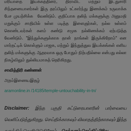
மரியாதை இயக்கத்தினர், திராவிட மற்றும் இடதுசாரி
சிந்தனையாளர்கள் இரு தரப்பிலும் உட்கார்ந்து இணக்கம் உருவாக்க
பேச முயற்சிக்க வேண்டும். குறிப்பாக தலித் மக்களுக்கு அனுமதி
மறுக்கும் சாதியில் உள்ள படித்த இளைஞர்கள், நல்ல உள்ளம்
கொண்டவர்கள் களம் கண்டு சமூக நல்லிணக்கம் ஏற்படுத்த
வேண்டும். ”இந்துக்களுக்காக தான் நாங்கள் இருக்கிறோம்” என
மார்தட்டிக் கொள்ளும் பாஜக, மற்றும் இந்துத்துவ இயக்கங்கள் எளிய
தலித் மக்களுக்கு ஆதரவாக ஒரு போதும் நிற்பதில்லை என்பது எல்லா
நிகழ்விலும் துல்லியமாகத் தெரிகிறது.
சாவித்திரி கண்ணன்
அறம்இணையஇதழ்
aramonline.in /14185/temple-untouchability-in-tn/
Disclaimer:
இந்த பகுதி கட்டுரையாளரின் பார்வையை
வெளிப்படுத்துகிறது. செய்திக்காகவும் விவாதத்திற்காகவும் இந்த
தளத்தில் வெளியிடுகிறோம்
– செந்தளம் செய்திப் பிரிவு