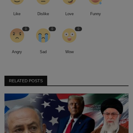
Like
Dislike
Love
Funny
0
0
0
Angry
Sad
Wow
RELATED POSTS