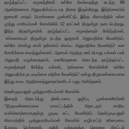
தாழ்த்தப்பட்ட சமூகத்தினர் உள்ளே செல்வதற்கு கடந்த 80
ஆண்டுகளாக அனுமதிக்கப்படாத நிலை இருக்கிறது. இந்நிலையில்
ஜனவரி மாதம் பொங்கலை முன்னிட்டு, இந்த கிராமத்தில் உள்ள
முத்து மாரியம்மன் கோவிலில் 12 நாட்கள் திருவிழா நடைபெற்றது.
இந்த திருவிழாவில் தாழ்த்தப்பட்ட சமூகத்தைச் சேர்ந்தர்கள்,
`எங்களையும் திருவிழா நடத்த ஒருநாள் அனுமதிக்க வேண்டும்.
உள்ளே சென்று சாமி தரிசனம் செய்ய அனுமதிக்க வேண்டும்’ என
கோரிக்கை வைத்துள்ளனர். ஆனால் அதற்கு ஊர் பொது மக்கள் பலர்
அனுமதி வழங்காததால், மனவேதனை அடைந்த தாழ்த்தப்பட்ட
சமூகத்தைச் சேர்ந்த மக்கள், ‘தங்களை கோவிலின் உள்ளே
அனுமதிக்க நடவடிக்கை எடுக்க வேண்டும்’ என்று திருவண்ணாமலை
இந்து சமய அறநிலைத்துறையினரிடம் மனு அளித்தனர்.
தென்முடியனூர் முத்துமாரியம்மன் கோவில்
இதைத் தொடர்ந்து தீண்டாமை ஒழிப்பு முன்னணியினர்
‘’திருவண்ணாமலை மாவட்டத்தில் தொடரும் சாதிய
வன்கொடுமைகளுக்கு முடிவு கட்ட வேண்டும். தென்முடியனூர்
கிராமத்தில் முத்துமாரியம்மன் கோவில் வழிபாட்டு உரிமையை
போராடி பெற்றதால், தலித் மக்களுக்கு கொலை மிரட்டல்