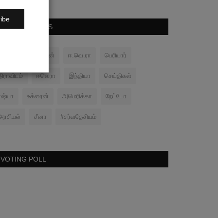
ibe
POPULAR TAGS
பனிப்போர்
சமரன்
ஈ.வெ.ரா
பெரியார்
திராவிடம்
ஈவெரா
இந்தியா
செய்திகள்
ரஷ்யா
உக்ரைன்
அமெரிக்கா
நேட்டோ
அரசியல்
சீனா
#சர்வதேசியம்
VOTING POLL