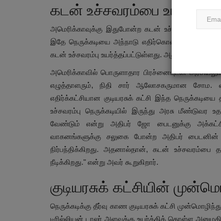
கடன் உச்சவரம்பை உயர்த்துவத
அமெரிக்காவுக்கு இதுபோன்ற கடன் உச்சவரம்பு நெருக்க
இதே நெருக்கடியை அந்நாடு எதிர்கொண்டுள்ளது. டொனால
கடன் உச்சவரம்பு உயர்த்தப்பட்டுள்ளது. அதுபோன்று இப்ப
அமெரிக்காவில் பொருளாதார பிரச்னையுடன் அரசியலும்
எழுத்தாளரும், நிதி சார் ஆலோசகருமான சோம. வ
எதிர்க்கட்சியான குடியரசுக் கட்சி இந்த நெருக்கடிய
உச்சவரம்பு நெருக்கடியில் இருந்து அரசு மீண்டுவ
வேண்டும் என்று அதிபர் ஜோ பைடனுக்கு அக்கட்சி
வாகனங்களுக்கு சலுகை போன்ற அதிபர் பைடனின் தி
நிர்பந்திக்கிறது. அதனால்தான், கடன் உச்சவரம்பை தள
நீடிக்கிறது." என்று அவர் கூறுகிறார்.
குடியரசுக் கட்சியின் முன்ம
நெருக்கடிக்கு தீர்வு காண குடியரசுக் கட்சி முன்மொழிந
டிரில்லியன் டாலர் அளவுக்கு உயர்த்திக் கொள்ள அனுமதிக