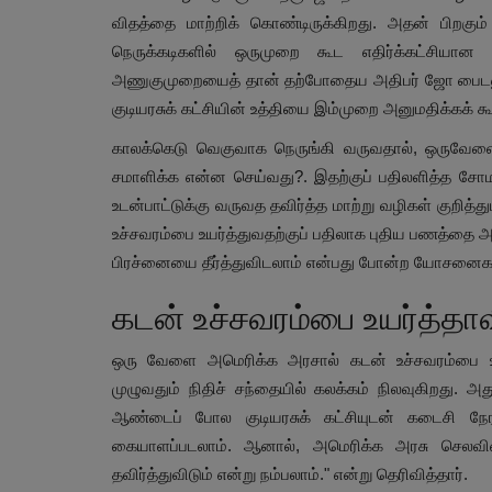
விதத்தை மாற்றிக் கொண்டிருக்கிறது. அதன் பிறகு
நெருக்கடிகளில் ஒருமுறை கூட எதிர்க்கட்சியான க
அணுகுமுறையைத் தான் தற்போதைய அதிபர் ஜோ பைடனு
குடியரசுக் கட்சியின் உத்தியை இம்முறை அனுமதிக்கக் கூ
காலக்கெடு வெகுவாக நெருங்கி வருவதால், ஒருவேளை
சமாளிக்க என்ன செய்வது?. இதற்குப் பதிலளித்த சோம.வ
உடன்பாட்டுக்கு வருவத தவிர்த்த மாற்று வழிகள் குறி
உச்சவரம்பை உயர்த்துவதற்குப் பதிலாக புதிய பணத்தை அச
பிரச்னையை தீர்த்துவிடலாம் என்பது போன்ற யோசனைகள் 
கடன் உச்சவரம்பை உயர்த்தாவ
ஒரு வேளை அமெரிக்க அரசால் கடன் உச்சவரம்பை உயர
முழுவதும் நிதிச் சந்தையில் கலக்கம் நிலவுகிறது. அத
ஆண்டைப் போல குடியரசுக் கட்சியுடன் கடைசி நேரத
கையாளப்படலாம். ஆனால், அமெரிக்க அரசு செலவின
தவிர்த்துவிடும் என்று நம்பலாம்." என்று தெரிவித்தார்.