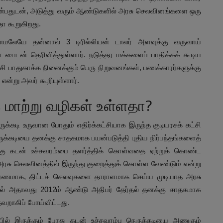
்பதுடன், அடுத்து வரும் ஆண்டுகளில் அரசு செலவினங்களை ஒரு
ா கூறுகிறது.
காமலேயே தன்னால் 3 டிரில்லியன் டாலர் அளவுக்கு வருவாய்
 பைடன் தெரிவித்துள்ளார். நடுத்தர மக்களைப் பாதிக்கக் கூடிய
்சி பாதுகாக்க நினைக்கும் பெரு நிறுவனங்கள், பணக்காரர்களுக்கு
என்று அவர் கூறியுள்ளார்.
க மாற்று வழிகள் உள்ளதா?
க்கடி உருவான போதும் எதிர்க்கட்சியாக இருந்த குடியரசுக் கட்சி
்கடியை தனக்கு சாதகமாக பயன்படுத்தி புதிய நிர்பந்தங்களைத்
க்கு கடன் உச்சவரம்பை தளர்த்திக் கொள்வதை ஏற்றுக் கொண்ட
அரசு செலவினத்தில் இருந்து குறைத்துக் கொள்ள வேண்டும் என்று
் காரணமாக, திட்டச் செலவுகளை தாராளமாக செய்ய முடியாத அரசு
ல் அதாவது 2012ம் ஆண்டு அதிபர் தேர்தல் தனக்கு சாதகமாக
 தவறாகிப் போய்விட்டது.
யில் இருக்கும் போது கடன் உச்சவரம்பு நெருக்கடியை அணுகும்