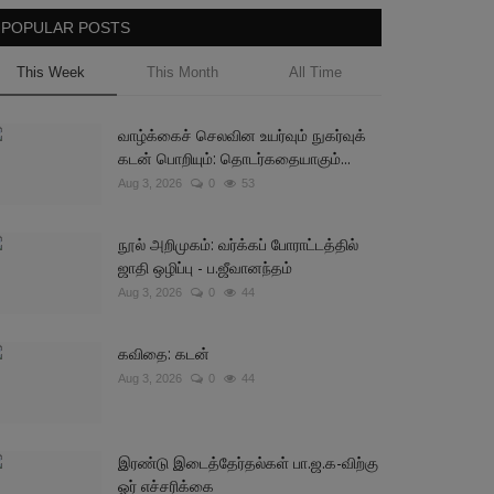
POPULAR POSTS
This Week
This Month
All Time
வாழ்க்கைச் செலவின உயர்வும் நுகர்வுக்
கடன் பொறியும்: தொடர்கதையாகும்...
Aug 3, 2026
0
53
நூல் அறிமுகம்: வர்க்கப் போராட்டத்தில்
ஜாதி ஒழிப்பு - ப.ஜீவானந்தம்
Aug 3, 2026
0
44
கவிதை: கடன்
Aug 3, 2026
0
44
இரண்டு இடைத்தேர்தல்கள் பா.ஜ.க-விற்கு
ஓர் எச்சரிக்கை