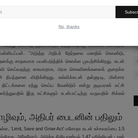
ில் சிக்கல் ஏன்?
Subscr
டிகள் ஒன்றும் புதிததல்ல. 1960-ம் ஆண்டுக்குப் பிறகு 78 முறை
்ட் டிரம்பின் கடந்த நான்காண்டு ஆட்சிக் காலத்தில் 3 முறை
No, thanks
ோதும் உயர்த்துவதில் என்ன சிக்கல்? என்ற கேள்வி எழலாம்.
 கலந்து விட்டதே தற்போதைய நெருக்கடிக்கு காரணம் என்கிறார்
ள்ளியப்பன். "அடுத்த அதிபர் தேர்தலை மனதில் கொண்டு,
ை தனக்கு சாதகமாக பயன்படுத்திக் கொள்ள முயற்சிக்கிறது. கடன்
ர உதவி செய்வதற்கு கைமாறாக, அரசு செலவினங்களைக் குறைக்க
 நிபந்தனை விதிக்கிறது. கல்விக்கடன் தள்ளுபடி, மின்சார
ட்டங்களை ரத்து செய்ய வேண்டும் என்று குடியரசுக் கட்சி
ர்த்துவதில் இரு கட்சிகளும் உடன்பாட்டிற்கு வருவதில் சிக்கல்
ொழிவும், அதிபர் பைடனின் பதிலும்
்துள்ள, 'Limit, Save and Grow Act' மசோதா கடன் உச்சவரம்பை 1.5
்கிறது. அதேநேரம், அடுத்த நிதியாண்டில் 1.47 டிரில்லியன் டாலர்