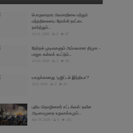
பொருளாதார அவசரநிலை மற்றும்
மந்தநிலையை நோக்கி நாட்டை
நகர்த்தும்...
Jul 21, 2026
0
97
தேர்தல் முடிவுகளும் அம்பலமான திமுக -
பாஜக கள்ளக் கூட்டும்...
Jul 20, 2026
1
59
யாருக்கானது 'டிஜிட்டல் இந்தியா'?
Jul 6, 2026
0
69
புதிய தொழிலாளர் சட்டங்கள்: நவீன
அடிமைமுறை உருவாக்கமும்...
Apr 29, 2026
0
191