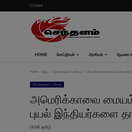
Contact
HOME
செய்திகள்
அரசியல்
ஆவண கா
Home
இதர
பிற வலைதளப் பார்வை
அமெரிக்காவை மையம் கொண்டுள்ள 
பிற வலைதளப் பார்வை
அமெரிக்காவை மையம்
புயல் இந்தியர்களை த
பிபிசி தமிழ்