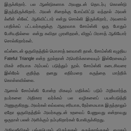
இருக்கிறார். பல ஆண்டுகளாக அவனுடன் தொடர்பு கொண்டு
இருந்திருக்கிறார். அவன் சிறைக்கு போய்விட்டு வந்தால் அவன்
க்ளீன் ஸ்லேட் ஆகிவிட்டார் என்று சொல்லி இருக்கிறார், அவனால்
பாதிக்கப் பட்டவர்களுக்கு ஆதரவாக சோம்ஸ்கி ஒரு போதும்
பேசியதில்லை என்று கவிதா முரளிதரன், விஜய் பிரசாத் ஆகியோர்
சொல்கிறார்கள்.
எப்ஸ்டைன் ஒருவிதத்தில் மொசாத் உளவாளி தான். சோம்ஸ்கி எழுதிய
Fateful Triangle என்ற நூல்தான் அமெரிக்காவையும் இஸ்ரேலையும்
மிகச் சரியாக அம்பலப் படுத்தும் நூல். சோம்ஸ்கி கடைசிவரை
இஸ்ரேல் குறித்த தனது எதிர்மறை கருத்தை மாற்றிக்
கொள்ளவில்லை.
ஆனால் சோம்ஸ்கி போன்ற மிகவும் மதிக்கப் படும் அறிவார்ந்த
நபர்களை அதிகார வர்க்கம் பல வழிகளைப் பயன்படுத்தி
அணுகுகிறது. அவர்கள் எவ்வளவு சரியாக, நேர்மையாக இருந்தாலும்
ஏதோ ஒருவிதத்தில் அவர்களுடன் உறவைப் பேணுவது என்றாவது
ஒருநாள் பலன் அளிக்கும் நம்புகிறார்கள் போலிருக்கிறது.
அறிவுஜீவிகள் பங்குபெறும் விருந்துகள், கருத்தரங்குகள், எழுதும்