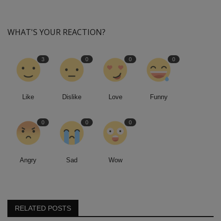
WHAT'S YOUR REACTION?
3
0
0
0
Like
Dislike
Love
Funny
0
0
0
Angry
Sad
Wow
RELATED POSTS