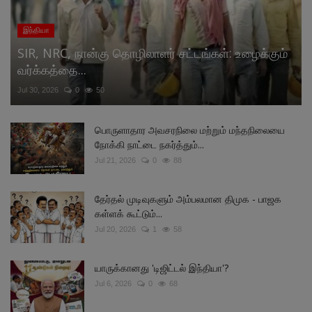
இந்தியா
SIR, NRC, நான்கு தொழிலாளர் சட்டங்கள்: உழைக்கும்
வர்க்கத்தை...
Jul 30, 2026
0
50
பொருளாதார அவசரநிலை மற்றும் மந்தநிலையை
நோக்கி நாட்டை நகர்த்தும்...
Jul 21, 2026
0
88
தேர்தல் முடிவுகளும் அம்பலமான திமுக - பாஜக
கள்ளக் கூட்டும்...
Jul 20, 2026
1
58
யாருக்கானது 'டிஜிட்டல் இந்தியா'?
Jul 6, 2026
0
68