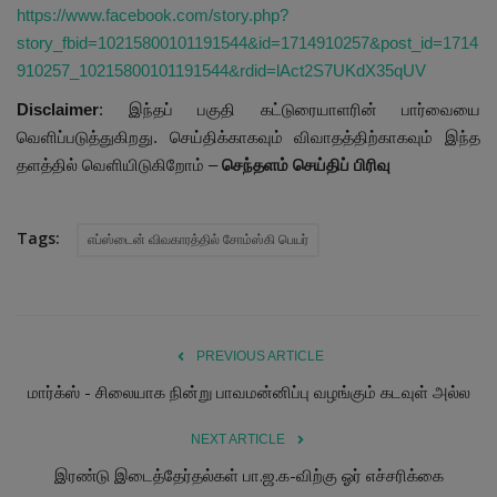
https://www.facebook.com/story.php?
story_fbid=10215800101191544&id=1714910257&post_id=1714
910257_10215800101191544&rdid=lAct2S7UKdX35qUV
Disclaimer
: இந்தப் பகுதி கட்டுரையாளரின் பார்வையை
வெளிப்படுத்துகிறது. செய்திக்காகவும் விவாதத்திற்காகவும் இந்த
தளத்தில் வெளியிடுகிறோம் –
செந்தளம் செய்திப் பிரிவு
Tags:
எப்ஸ்டைன் விவகாரத்தில் சோம்ஸ்கி பெயர்
PREVIOUS ARTICLE
மார்க்ஸ் - சிலையாக நின்று பாவமன்னிப்பு வழங்கும் கடவுள் அல்ல
NEXT ARTICLE
இரண்டு இடைத்தேர்தல்கள் பா.ஜ.க-விற்கு ஓர் எச்சரிக்கை