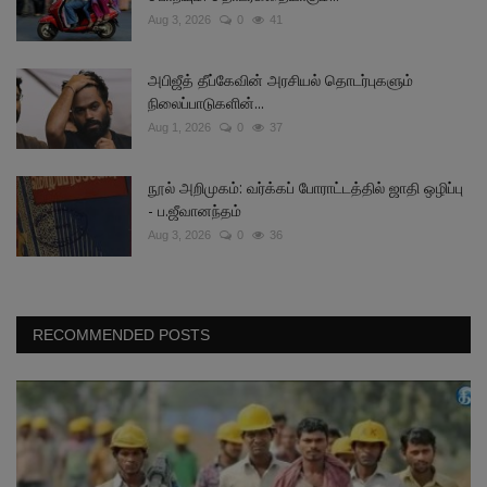
Aug 3, 2026
0
41
அபிஜீத் தீப்கேவின் அரசியல் தொடர்புகளும்
நிலைப்பாடுகளின்...
Aug 1, 2026
0
37
நூல் அறிமுகம்: வர்க்கப் போராட்டத்தில் ஜாதி ஒழிப்பு
- ப.ஜீவானந்தம்
Aug 3, 2026
0
36
RECOMMENDED POSTS