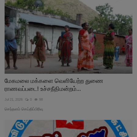
மேகமலை மக்களை வெளியேற்ற துணை
ராணவப்படை! உச்சநீதிமன்றம்...
Jul 21, 2026
0
98
செந்தளம் செய்திப்பிரிவு