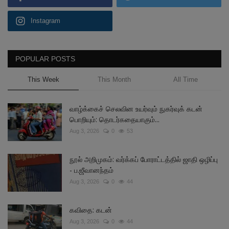
Instagram
POPULAR POSTS
This Week
This Month
All Time
வாழ்க்கைச் செலவின உயர்வும் நுகர்வுக் கடன்
பொறியும்: தொடர்கதையாகும்...
Aug 3, 2026
0
53
நூல் அறிமுகம்: வர்க்கப் போராட்டத்தில் ஜாதி ஒழிப்பு
- ப.ஜீவானந்தம்
Aug 3, 2026
0
44
கவிதை: கடன்
Aug 3, 2026
0
44