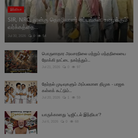
இந்தியா
SIR, NRC, நான்கு தொழிலாளர் சட்டங்கள்: உழைக்கும்
வர்க்கத்தை...
Jul 30, 2026
0
54
பொருளாதார அவசரநிலை மற்றும் மந்தநிலையை
நோக்கி நாட்டை நகர்த்தும்...
Jul 21, 2026
0
97
தேர்தல் முடிவுகளும் அம்பலமான திமுக - பாஜக
கள்ளக் கூட்டும்...
Jul 20, 2026
1
59
யாருக்கானது 'டிஜிட்டல் இந்தியா'?
Jul 6, 2026
0
68