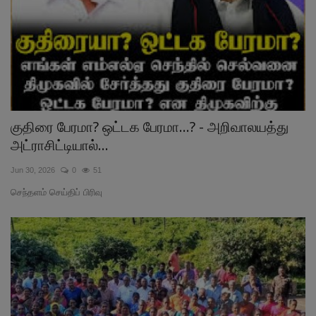
குதிரை பேரமா? ஒட்டக பேரமா...? - அறிவாலயத்து
அட்ராசிட்டியால்...
Jun 30, 2026
0
51
செந்தளம் செய்திப் பிரிவு