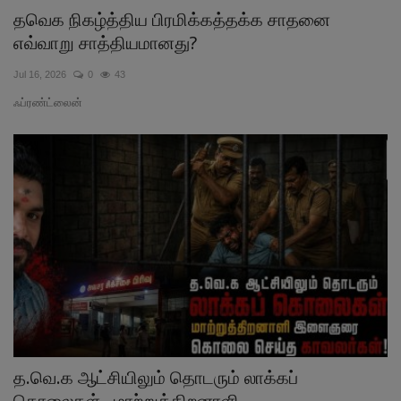
தவெக நிகழ்த்திய பிரமிக்கத்தக்க சாதனை
எவ்வாறு சாத்தியமானது?
Jul 16, 2026
0
43
ஃப்ரண்ட்லைன்
த.வெ.க ஆட்சியிலும் தொடரும் லாக்கப்
கொலைகள்...மாற்றுத்திறனாளி...