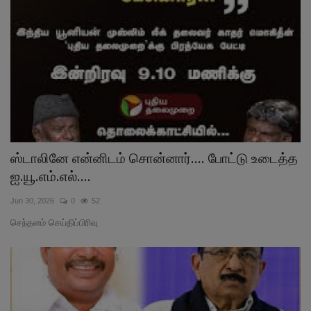
ஸ்டாலினே என்னிடம் சொன்னார்.... போட்டு உடைத்த
ஐ.யூ.எம்.எல்....
Jun 30, 2026
0
52
செந்தளம் செய்திப்பிரிவு