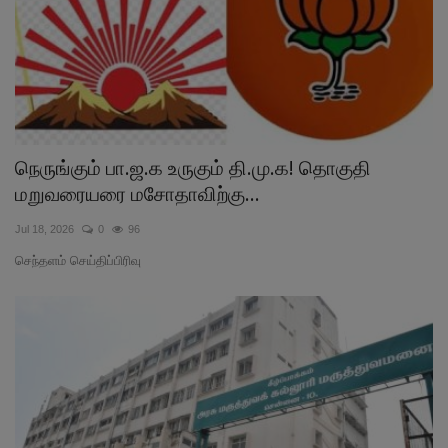
நெருங்கும் பா.ஜ.க உருகும் தி.மு.க! தொகுதி
மறுவரையரை மசோதாவிற்கு...
Jul 18, 2026
0
96
செந்தளம் செய்திப்பிரிவு