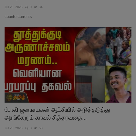
Jul 29, 2026
0
34
இதர
countercurrents
சந்தா
Language
English
Tamil
போலி ஜனநாயகன் ஆட்சியில் அடுத்தடுத்து
அரங்கேறும் காவல் சித்தரவதை...
Jul 25, 2026
0
58