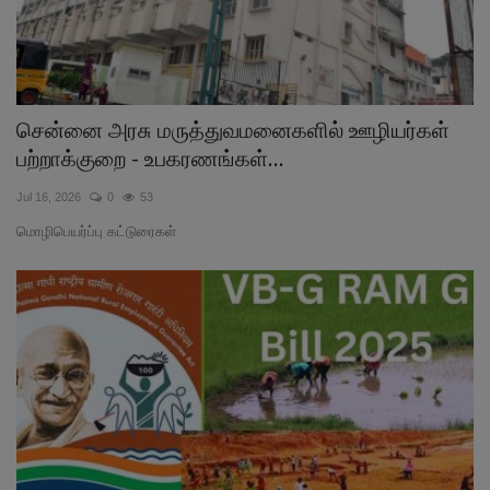
சென்னை அரசு மருத்துவமனைகளில் ஊழியர்கள்
பற்றாக்குறை - உபகரணங்கள்...
Jul 16, 2026
0
53
மொழிபெயர்ப்பு கட்டுரைகள்