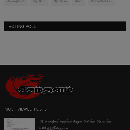
அமெரிக்கா
நேட்டோ
அரசியல்
சீனா
#சர்வதேசியம்
VOTING POLL
MOST VIEWED POSTS
அரசு ஊழியர்களுக்கு திமுக அளித்த அனைத்து
வாக்குறுதிகளும்...