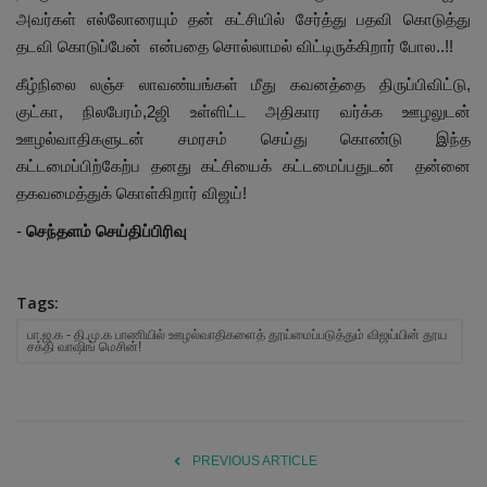
அவர்கள் எல்லோரையும் தன் கட்சியில் சேர்த்து பதவி கொடுத்து
தடவி கொடுப்பேன் என்பதை சொல்லாமல் விட்டிருக்கிறார் போல..!!
கீழ்நிலை லஞ்ச லாவண்யங்கள் மீது கவனத்தை திருப்பிவிட்டு,
குட்கா, நிலபேரம்,2ஜி உள்ளிட்ட அதிகார வர்க்க ஊழலுடன்
ஊழல்வாதிகளுடன் சமரசம் செய்து கொண்டு இந்த
கட்டமைப்பிற்கேற்ப தனது கட்சியைக் கட்டமைப்பதுடன் தன்னை
தகவமைத்துக் கொள்கிறார் விஜய்!
-
செந்தளம் செய்திப்பிரிவு
Tags:
பா.ஜ.க - தி.மு.க பாணியில் ஊழல்வாதிகளைத் தூய்மைப்படுத்தும் விஜய்யின் தூய
சக்தி வாஷிங் மெசின்!
PREVIOUS ARTICLE