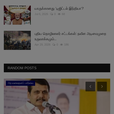
யாருக்கானது 'டிஜிட்டல் இந்தியா'?
Jul 6, 2026
0
68
புதிய தொழிலாளர் சட்டங்கள்: நவீன அடிமைமுறை
உருவாக்கமும்...
Apr 29, 2026
0
186
RANDOM POSTS
பிற வலைதளப் பார்வை