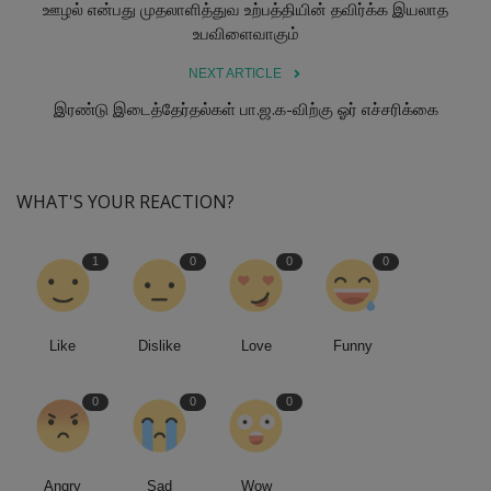
ஊழல் என்பது முதலாளித்துவ உற்பத்தியின் தவிர்க்க இயலாத
உபவிளைவாகும்
NEXT ARTICLE
இரண்டு இடைத்தேர்தல்கள் பா.ஜ.க-விற்கு ஓர் எச்சரிக்கை
WHAT'S YOUR REACTION?
1
0
0
0
Like
Dislike
Love
Funny
0
0
0
Angry
Sad
Wow