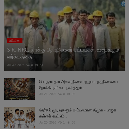
இந்தியா
SIR, NRC, நான்கு தொழிலாளர் சட்டங்கள்: உழைக்கும்
வர்க்கத்தை...
Jul 30, 2026
0
51
பொருளாதார அவசரநிலை மற்றும் மந்தநிலையை
நோக்கி நாட்டை நகர்த்தும்...
Jul 21, 2026
0
96
தேர்தல் முடிவுகளும் அம்பலமான திமுக - பாஜக
கள்ளக் கூட்டும்...
Jul 20, 2026
1
58