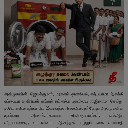
இதர
சந்தா
Language
English
Tamil
அதிமுகவின் ஜெயக்குமார், மரகதம் குமரவேல், சத்யபாமா, இசக்கி
சுப்பையா ஆகியோர் தங்கள் எம்.எல்.ஏ பதவியை ராஜினாமா செய்து
த.வெ.கவில் ஏற்கனவே இணைந்த நிலையில், தற்போது அதிமுகவின்
முன்னாள் அமைச்சர்களான சி.விஜயபாஸ்கர், எம்.ஆர்.
விஜயபாஸ்கர், எம்.எஸ்.எம். ஆனந்தன் மற்றும் எஸ். வளர்மதி