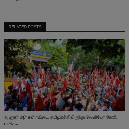
RELATED POSTS
ஆளுநர் ஆர்.என்.ரவியை தமிழகத்திலிருந்து வெளியேற கோரி
பாசிச...