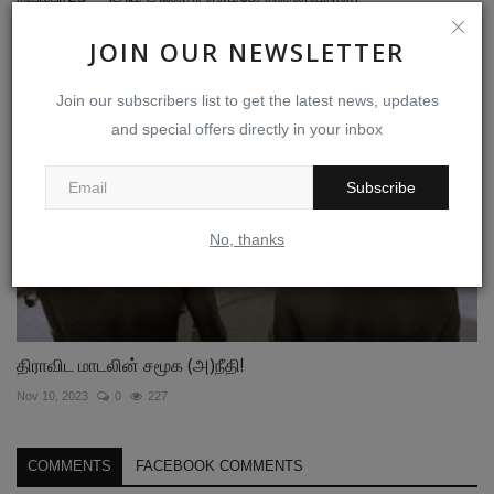
Nov 23, 2022
0
337
JOIN OUR NEWSLETTER
Join our subscribers list to get the latest news, updates
and special offers directly in your inbox
Subscribe
No, thanks
திராவிட மாடலின் சமூக (அ)நீதி!
Nov 10, 2023
0
227
COMMENTS
FACEBOOK COMMENTS