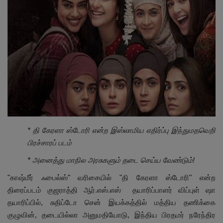
இதர
சந்தா
Language
English
Tamil
* தி கேரளா ஸ்டோரி என்ற இஸ்லாமிய எதிர்ப்பு இந்துமதவெறி
பிரச்சாரப் படம்
* அனைத்து மாநில அரசுகளும் தடை செய்ய வேண்டும்!
"காஷ்மீர் ஃபைல்ஸ்" வரிசையில் "தி கேரளா ஸ்டோரி" என்ற
திரைப்படம் குஜராத்தி ஆர்.எஸ்.எஸ் தயாரிப்பாளர் விப்புள் ஷா
தயாரிப்பில், சுதிப்டோ சென் இயக்கத்தில் மத்திய தணிக்கை
குழுவின், தடையில்லா அனுமதியோடு, இந்திய பிரதமர் நரேந்திர