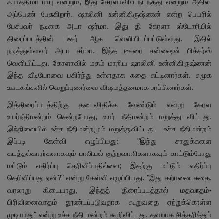
ஃபாத்திமா பாபு என்றும், இது கேரளாவில் நடந்தது என்றும் அதில்
அப்பெண் பேசுகிறார். ஷாலினி உன்னிகிருஷ்ணன் என்ற பெயரில்
பேசுபவர் நடிகை அடா ஷர்மா. இது தி கேரளா ஸ்டோரியில்
திரைப்படத்தின் டீசர் ஆக வெளியிடப்பட்டுள்ளது. இதில்
நடித்துள்ளவர் அடா சர்மா. இந்த டீசரை சன்ஷைன் பிக்சர்ஸ்
வெளியிட்டது. கேரளாவில் மதம் மாறிய ஷாலினி உன்னிகிருஷ்ணன்
இந்த வீடியோவை பகிர்ந்து உள்ளதாக கதை கட்டினார்கள். சமூக
ஊடகங்களில் வெறுப்புணர்வை விஷமத்தனமாக பரப்பினார்கள்.
இத்திரைப்படத்திற்கு தடைவிதிக்க வேண்டும் என்று கேரள
உயர்நீதிமன்றம் சென்றபோது, உயர் நீதிமன்றம் மறுத்து விட்டது.
இந்நிலையில் உச்ச நீதிமன்றமும் மறுத்துவிட்டது. உச்ச நீதிமன்றம்
இப்படி கேள்வி எழுப்பியது: "இந்து சாதுக்களை
கடத்தல்காரர்களாகவும் பாலியல் குற்றவாளிகளாகவும் காட்டும்போது
மட்டும் எதிர்ப்பு தெரிவிப்பதில்லை; இதற்கு மட்டும் எதிர்ப்பு
தெரிவிப்பது ஏன்?" என்று கேள்வி எழுப்பியது. "இது கற்பனை கதை,
வரலாறு கிடையாது, இந்தத் திரைப்படத்தால் மதவாதம்-
பிரிவினைவாதம் தூண்டப்படுவதாக கூறுவதை ஏற்றுக்கொள்ள
முடியாது" என்று உச்ச நீதி மன்றம் கூறிவிட்டது. தவறாக சித்தரித்துப்