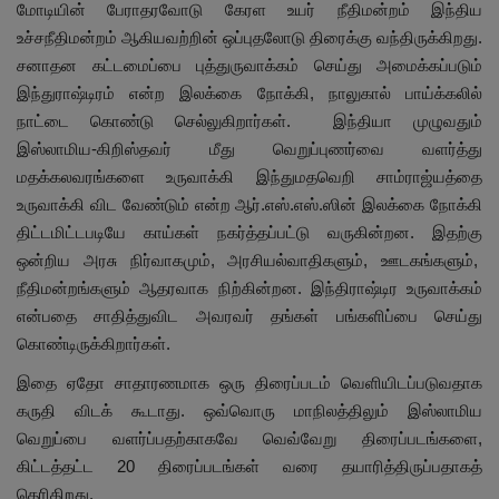
மோடியின் பேராதரவோடு கேரள உயர் நீதிமன்றம் இந்திய
உச்சநீதிமன்றம் ஆகியவற்றின் ஒப்புதலோடு திரைக்கு வந்திருக்கிறது.
சனாதன கட்டமைப்பை புத்துருவாக்கம் செய்து அமைக்கப்படும்
இந்துராஷ்டிரம் என்ற இலக்கை நோக்கி, நாலுகால் பாய்க்கலில்
நாட்டை கொண்டு செல்லுகிறார்கள். இந்தியா முழுவதும்
இஸ்லாமிய-கிறிஸ்தவர் மீது வெறுப்புணர்வை வளர்த்து
மதக்கலவரங்களை உருவாக்கி இந்துமதவெறி சாம்ராஜ்யத்தை
உருவாக்கி விட வேண்டும் என்ற ஆர்.எஸ்.எஸ்.ஸின் இலக்கை நோக்கி
திட்டமிட்டபடியே காய்கள் நகர்த்தப்பட்டு வருகின்றன. இதற்கு
ஒன்றிய அரசு நிர்வாகமும், அரசியல்வாதிகளும், ஊடகங்களும்,
நீதிமன்றங்களும் ஆதரவாக நிற்கின்றன. இந்திராஷ்டிர உருவாக்கம்
என்பதை சாதித்துவிட அவரவர் தங்கள் பங்களிப்பை செய்து
கொண்டிருக்கிறார்கள்.
இதை ஏதோ சாதாரணமாக ஒரு திரைப்படம் வெளியிடப்படுவதாக
கருதி விடக் கூடாது. ஒவ்வொரு மாநிலத்திலும் இஸ்லாமிய
வெறுப்பை வளர்ப்பதற்காகவே வெவ்வேறு திரைப்படங்களை,
கிட்டத்தட்ட 20 திரைப்படங்கள் வரை தயாரித்திருப்பதாகத்
தெரிகிறது.