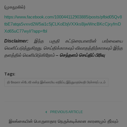
(முகநூலில்)
https://www.facebook.com/100044112903885/posts/pfbid05Qv8
tbE7atqaSvxvd2W5ai1c5jCLKoEbjVXXksBjwWncBKcCjxyfmD
Xd65uC77wyl/?app=fbl
Disclaimer:
இந்த பகுதி கட்டுரையாளரின் பார்வையை
வெளிப்படுத்துகிறது. செய்திக்காகவும் விவாதத்திற்காகவும் இந்த
தளத்தில் வெளியிடுகிறோம்
– செந்தளம் செய்திப் பிரிவு
Tags:
தி கேரளா ஸ்டோரி என்ற இஸ்லாமிய எதிர்ப்பு இந்துமதவெறி பிரச்சாரப் படம்
PREVIOUS ARTICLE
இலங்கையின் பொருளாதார நெருக்கடிக்கான காரணமும் தீர்வும்