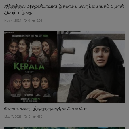
இந்துத்துவ அஜெண்டாவான இசுலாமிய வெறுப்பை பேசும் அமரன்
திரைப்படத்தை...
Nov 4, 2024
0
204
கேரளக் கதை : இந்துத்துவத்தின் அவல பொய்
May 7, 2023
0
439