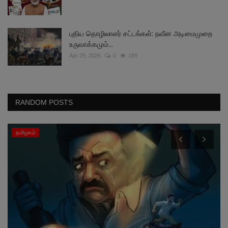
புதிய தொழிலாளர் சட்டங்கள்: நவீன அடிமைமுறை
உருவாக்கமும்...
Apr 29, 2026
0
189
RANDOM POSTS
தமிழகம்