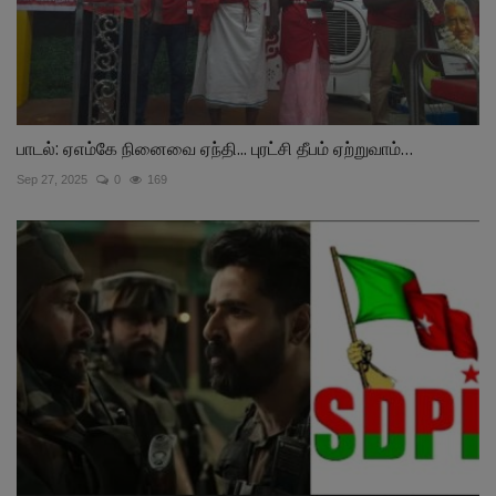
பாடல்: ஏஎம்கே நினைவை ஏந்தி... புரட்சி தீபம் ஏற்றுவாம்…
Sep 27, 2025
0
169