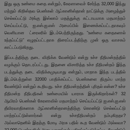
இது ஒரு உண்மை கதை என்றும், கேரளாவைச் சேர்ந்த 32,000 இந்து
மற்றும் கிறிஸ்தவ பெண்கள் ஆப்கானிஸ்தான் நாட்டுக்கு அழைத்துச்
செல்லப்பட்டு அங்கு இஸ்லாம் மதத்துக்கு கட்டாயமாக மதமாற்றம்
செய்யப்பட்டு, ஐ.எஸ்.ஐ.எஸ் அமைப்பில் இணைக்கப்பட்டதாகவும்
வெளியான ட்ரைலரில் இடம்பெற்றிருந்தது. "உண்மை கதைகளால்
உந்தப்பட்டு" எழுதப்பட்டதாக திரைப்படத்திற்கு முன் ஒரு வாசகம்
காட்டப்படுகிறது.
இப்படத்திற்கு தடை விதிக்க வேண்டும் என்று உச்ச நீதிமன்றத்தில்
வழக்கும் தொடரப்பட்டது. இதனை விசாரித்த உச்ச நீதிமன்றம் இந்த
படத்துக்கு தடை விதிக்கமுடியாது என்றும், மாறாக இந்த படத்தில்
இடம்பெற்றுள்ள 32000 பாதிக்கப்பட்ட பெண்களை திரும்ப மாற்ற
வேண்டும் என்றும் கூறியது. உச்ச நீதிமன்றத்தின் புரிதல் என்ன? உச்ச
நீதிமன்ற நீதிபதிகள் உண்மையில் யாராக இருக்கிறார்கள்? 32
ஆயிரம் பெண்கள் கேரளாவில் மதமாற்றம் செய்யப்பட்டு ஐ.எஸ்.ஐ.எஸ்
தீவிரவாதிகளாக ஆப்கானிஸ்தானத்திற்கு கொண்டு செல்லப்பட்டு
மாற்றப்பட்டுள்ளார்கள் என்று உச்சநீதிமன்றம் நம்புகிறதா?
அவ்வாறெனில் இதற்கு மோடி அரசு பதில் கூற வேண்டும் அல்லவா?
32,000 பெண்களின் அடையாளங்கள் பகிரங்கப்படுத்தப்பட வேண்டும்