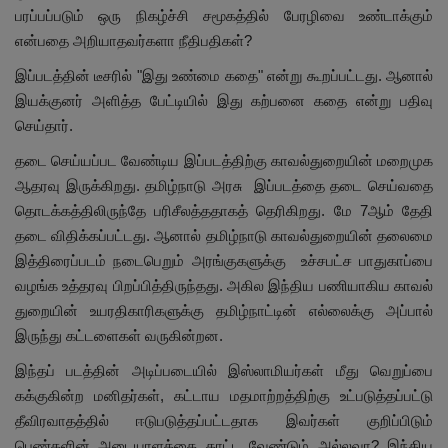
பரப்பப்படும் ஒரு நிகழ்ச்சி சமூகத்தில் பேரழிவை உண்டாக்கும்
என்பதை அறியாதவர்களா நீதிபதிகள்?
இப்படத்தின் டீசரில் "இது உண்மை கதை" என்று கூறப்பட்டது. ஆனால்
இயக்குனர் அளித்த பேட்டியில் இது கற்பனை கதை என்று பதிவு
செய்தார்.
தடை செய்யப்பட வேண்டிய இப்படத்திற்கு காவல்துறையின் மறைமுக
ஆதரவு இருக்கிறது. தமிழ்நாடு அரசு இப்படத்தை தடை செய்வதை
தொடக்கத்திலிருந்தே பரிசீலத்ததாகத் தெரிகிறது. மே 7ஆம் தேதி
தடை விதிக்கப்பட்டது. ஆனால் தமிழ்நாடு காவல்துறையின் தலைமை
இத்திரைப்படம் நடைபெறும் அரங்குகளுக்கு உச்சபட்ச பாதுகாப்பை
வழங்க உத்தரவு பிறப்பித்திருந்தது. அகில இந்திய பணியாகிய காவல்
துறையின் உயரதிகாரிகளுக்கு தமிழ்நாட்டின் எல்லைக்கு அப்பால்
இருந்து கட்டளைகள் வருகின்றன.
இந்தப் படத்தின் அடிப்படையில் இஸ்லாமியர்கள் மீது வெறுப்பை
கக்குகின்ற மனிதர்கள், கட்டாய மதமாற்றத்திற்கு உட்படுத்தப்பட்டு
தீவிரவாதத்தில் ஈடுபடுத்தப்பட்டதாக இவர்கள் குறிப்பிடும்
பெண்களின் அடையாளத்தை காட்ட வேண்டும் அல்லவா? இந்திய