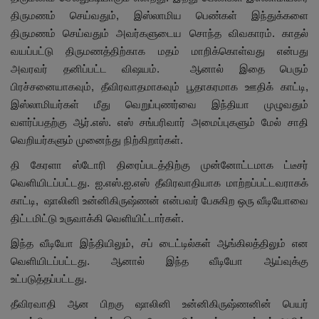
திருமணம் செய்வதும், இஸ்லாமிய பெண்கள் இந்துக்களை
திருமணம் செய்வதும் அவர்களுடைய சொந்த விவகாரம். காதல்
வயப்பட்டு திருமணத்திற்காக மதம் மாறிக்கொள்வது என்பது
அவரவர் தனிப்பட்ட விஷயம். ஆனால் இதை பெரும்
பிரச்சனையாகவும், தீவிரவாதமாகவும் பூதாகரமாக ஊதிக் காட்டி,
இஸ்லாமியர்கள் மீது வெறுப்புணர்வை இந்தியா முழுவதும்
வளர்ப்பதற்கு ஆர்.எஸ். எஸ் சங்பரிவார் அமைப்புகளும் மேல் சாதி
வெறியர்களும் முனைந்து நிற்கிறார்கள்.
தி கேரளா ஸ்டோரி திரைப்படத்திற்கு முன்னோட்டமாக ட்டீசர்
வெளியிடப்பட்டது. ஐ.எஸ்.ஐ.எஸ் தீவிரவாதியாக மாற்றப்பட்டவராகக்
காட்டி, ஷாலினி உன்னிகிருஷ்ணன் என்பவர் பேசுகிற ஒரு வீடியோவை
திட்டமிட்டு உருவாக்கி வெளியிட்டார்கள்.
இந்த வீடியோ இந்தியிலும், சப் டைட்டில்கள் ஆங்கிலத்திலும் என
வெளியிடப்பட்டது. ஆனால் இந்த வீடியோ ஆய்வுக்கு
உட்படுத்தப்பட்டது.
தீவிரவாதி ஆன பிறகு ஷாலினி உன்னிகிருஷ்ணனின் பெயர்