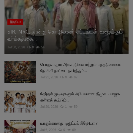
இந்தியா
SIR, NRC, நான்கு தொழிலாளர் சட்டங்கள்: உழைக்கும்
வர்க்கத்தை...
Jul 30, 2026
0
54
பொருளாதார அவசரநிலை மற்றும் மந்தநிலையை
நோக்கி நாட்டை நகர்த்தும்...
Jul 21, 2026
0
97
தேர்தல் முடிவுகளும் அம்பலமான திமுக - பாஜக
கள்ளக் கூட்டும்...
Jul 20, 2026
1
59
யாருக்கானது 'டிஜிட்டல் இந்தியா'?
Jul 6, 2026
0
69