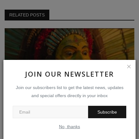
RELATED POSTS
JOIN OUR NEWSLETTER
Join our subscribers list to get the latest news, updates
and special offers directly in your inbox
காந்தாரா திரைவடிவம் பேசும் அரசியலும் அதன் நோக்கமும்
Subscribe
Nov 2, 2022
0
369
No, thanks