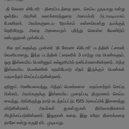
தி கேரளா ஸ்டோரி - திரைப்படத்தை தடை செய்ய முடியாது என்று
ஒன்றிய அரசின் கலாச்சாரத்துறை அமைச்சர் அடாவடியாகப்
பேசுகிறார். அவர்களுடைய நோக்கம் என்னவென்று நமக்குத்
தெரிகிறது. அதை அனைவரும் புரிந்து கொள்ள வேண்டும்
என்பதுதான் முக்கியம்.
சில நாட்களுக்கு முன்னர் 'தி கேரளா ஸ்டோரி' படத்தின் ட்ரைலர்
வெளியானது. இந்த படத்தின் ட்ரைலரில் 3 மாற்று மத பெண்களும்,
ஒரு இஸ்லாமிய பெண்ணும் கல்லூரியில் நண்பர்களாகின்றனர். அந்த
இஸ்லாமிய பெண்ணின் உதவியோடு மீதம் இருக்கும் பெண்கள்
மதமாற்றம் செய்யப்படுகின்றனர்.
ஹிஜாப் அணியவைத்து, அந்தப் பெண்களை மதம்மாற்றம் செய்த
பின்னர், அவர்களுக்கு இஸ்லாமிய முறைப்படி திருமணம் செய்ய
வைத்து, அங்கிருந்து நாடு கடத்தப்பட்டு, ISIS அமைப்பில் இணைத்து
விடுகின்றனர். அவர்கள் ஐ.எஸ்.ஐ.எஸ் தீவிரவாதிகளால்
சீரழிக்கப்படுகின்றனர். இதுதான் கதை. இது ஏதோ திரைக்கதை
தானே என்று கருதி விட முடியாது.