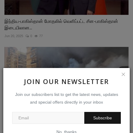
இந்திய-பாகிஸ்தான் மோதலில் வெளிப்பட்ட சீன-பாகிஸ்தான்
இடையிலான...
Jun 20, 2025
0
77
JOIN OUR NEWSLETTER
Join our subscribers list to get the latest news, updates
and special offers directly in your inbox
Subscribe
ஈரானுடனான போர்நிறுத்த ஒப்பந்தத்திற்குப் பிறகு, இஸ்ரேல்...
No, thanks