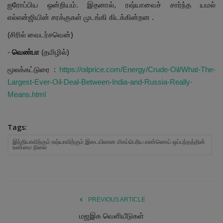
ஐரோப்பிய ஒன்றியம். இதனால், ரஷ்யாவைச் சார்ந்த யமல்
எல்என்ஜியின் சரக்குகள் முடங்கி கிடக்கின்றன .
(சிரில் வைடர்சவென்)
-
வெண்பா
(தமிழில்)
மூலக்கட்டுரை :
https://oilprice.com/Energy/Crude-Oil/What-The-
Largest-Ever-Oil-Deal-Between-India-and-Russia-Really-
Means.html
Tags:
இந்தியாவிற்கும் ரஷ்யாவிற்கும் இடையிலான மிகப்பெரிய எண்ணெய் ஒப்பந்தத்தின்
உண்மை நிலை
PREVIOUS ARTICLE
மஜஇக வெளியீடுகள்