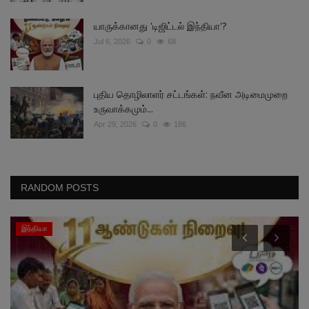
யாருக்கானது 'டிஜிட்டல் இந்தியா'?
Jul 6, 2026
0
68
புதிய தொழிலாளர் சட்டங்கள்: நவீன அடிமைமுறை
உருவாக்கமும்...
Apr 29, 2026
0
186
RANDOM POSTS
இந்தியா