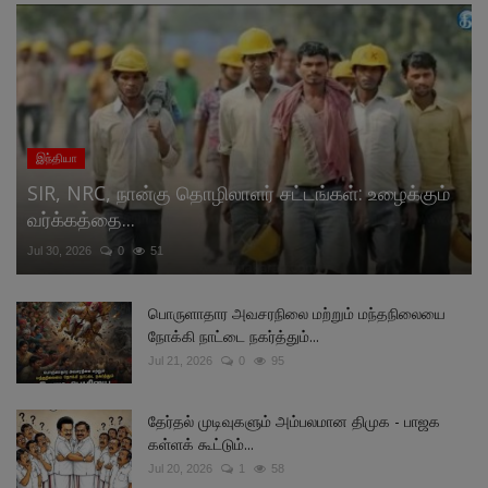
இந்தியா
SIR, NRC, நான்கு தொழிலாளர் சட்டங்கள்: உழைக்கும்
வர்க்கத்தை...
Jul 30, 2026
0
51
பொருளாதார அவசரநிலை மற்றும் மந்தநிலையை
நோக்கி நாட்டை நகர்த்தும்...
Jul 21, 2026
0
95
தேர்தல் முடிவுகளும் அம்பலமான திமுக - பாஜக
கள்ளக் கூட்டும்...
Jul 20, 2026
1
58