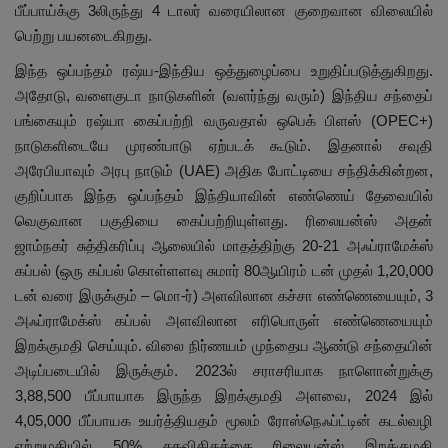
பீப்பாய்க்கு 3லிருந்து 4 டாலர் வரையிலான குறைவான விலையில்
பெற்று பயனடைகிறது.
இந்த ஒப்பந்தம் ரஷ்ய-இந்திய ஒத்துழைப்பை உறுதிப்படுத்துகிறது.
அதோடு, வளைகுடா நாடுகளின் (வளர்ந்து வரும்) இந்திய சந்தைப்
பங்கையும் ரஷ்யா கைப்பற்றி வருவதால் ஒபெக் பிளஸ் (OPEC+)
நாடுகளிடையே முரண்பாடு ஏற்படக் கூடும். இதனால் சவுதி
அரேபியாவும் அரபு நாடும் (UAE) அதிக போட்டியை சந்திக்கின்றன,
குறிப்பாக இந்த ஒப்பந்தம் இந்தியாவின் எண்ணெய் தேவையில்
வெகுவான பகுதியை கைப்பற்றியுள்ளது. ரிலையன்ஸ் அதன்
ஜாம்நகர் சுத்திகரிப்பு ஆலையில் மாதத்திற்கு 20-21 அஃப்ராமேக்ஸ்
கப்பல் (ஒரு கப்பல் கொள்ளளவு சுமார் 80ஆயிரம் டன் முதல் 1,20,000
டன் வரை இருக்கும் – மொ-ர்) அளவிலான கச்சா எண்ணெயையும், 3
அஃப்ராமேக்ஸ் கப்பல் அளவிலான எரிபொருள் எண்ணெயையும்
இறக்குமதி செய்யும். விலை நிர்ணயம் முந்தைய ஆண்டு சந்தையின்
அடிப்படையில் இருக்கும். 2023ல் சராசரியாக நாளொன்றுக்கு
3,88,500 பீப்பாயாக இருந்த இறக்குமதி அளவை, 2024 இல்
4,05,000 பீப்பாயக உயர்த்தியதம் மூலம் ரோஸ்நெஃப்ட்டின் கடல்வழி
ஏற்றுமதியில் 50% சதவிகிதத்தை ரிலையன்ஸ் இறக்குமதி