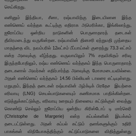
செய்கிறது.
எனினும் இந்தியா, சீனா, ரஷ்யாவிற்கு இடையிலான இந்த
எண்ணெய் வர்த்தக கூட்டிற்கு எதிராக அமெரிக்கா, இங்கிலாந்து,
ஐரோப்பிய ஒன்றிய நாடுகளின் பொருளாதாரத் தடைகள்
தீவிரமடைந்து வருகின்றன. ரஷ்யாவின் தினசரி ஏற்றுமதி முந்தைய
மாதத்தை விட நவம்பரில் 12லட்சம் பீப்பாய்கள் குறைந்து 73.3 லட்சம்
என்ற அளவுக்கு வீழ்ந்தது. வருவாயிலும் 7% சதவிகிதம் சரிவு
இருந்தபோதிலும், ரஷ்ய எண்ணெய் வர்த்தகம் இந்த பொருளாதாரத்
தடைகளால் அவர்கள் எதிர்பார்த்த அளவுக்கு மோசமடையவில்லை.
அதன் எண்ணெய் வர்த்தகம் 14.56 பில்லியன் டாலரை எட்டியுள்ளது.
மறுபுறம், இந்தத் தடைகள் ரஷ்யாவின் ஆர்க்டிக் பிரதேச இயற்கை
எரிவாயு (LNG) செயல்பாடுகளையும் கணிசமாக பாதிக்கின்றன.
எடுத்துக்காட்டுக்கு, எரிவாயு உறையும் நிலையை கட்டுக்குள் வைத்து
கொண்டு செல்லும் ஐரோப்பிய ஒன்றிய கிரிஸ்டோப் டி மார்கெரி
(Christophe de Margerie) என்ற கப்பல்களின் இயக்கம்
தடைபட்டுள்ளது. அதன் கப்பல் கட்டும் தளங்களுக்கும் உதிரி
பாகங்கள் விநியோகத்திற்கும் கட்டுப்பாடுகளை விதித்துள்ளது