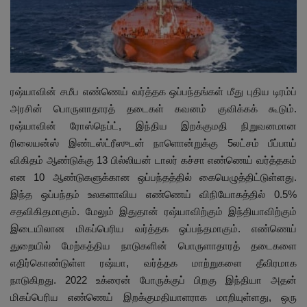
இதர
சந்தா
ரஷ்யாவின் சமீப எண்ணெய் வர்த்தக ஒப்பந்தங்கள் மீது புதிய டிரம்ப்
Language
அரசின் பொருளாதாரத் தடைகள் கவனம் குவிக்கக் கூடும்.
English
Tamil
ரஷ்யாவின் ரோஸ்நெப்ட், இந்திய இறக்குமதி நிறுவனமான
ரிலையன்ஸ் இண்டஸ்ட்ரீஸுடன் நாளொன்றுக்கு 5லட்சம் பீப்பாய்
விகிதம் ஆண்டுக்கு 13 பில்லியன் டாலர் கச்சா எண்ணெய் வர்த்தகம்
என 10 ஆண்டுகளுக்கான ஒப்பந்தத்தில் கையெழுத்திட்டுள்ளது.
இந்த ஒப்பந்தம் உலகளாவிய எண்ணெய் விநியோகத்தில் 0.5%
சதவிகிதமாகும். மேலும் இதுதான் ரஷ்யாவிற்கும் இந்தியாவிற்கும்
இடையிலான மிகப்பெரிய வர்த்தக ஒப்பந்தமாகும். எண்ணெய்
துறையில் மேற்கத்திய நாடுகளின் பொருளாதாரத் தடைகளை
எதிர்கொண்டுள்ள ரஷ்யா, வர்த்தக மாற்றுகளை தீவிரமாக
நாடுகிறது. 2022 உக்ரைன் போருக்குப் பிறகு இந்தியா அதன்
மிகப்பெரிய எண்ணெய் இறக்குமதியாளராக மாறியுள்ளது, ஒரு