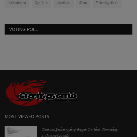
அமெரிக்கா
நேட்டோ
அரசியல்
சீனா
#சர்வதேசியம்
VOTING POLL
MOST VIEWED POSTS
அரசு ஊழியர்களுக்கு திமுக அளித்த அனைத்து
வாக்குறுதிகளும்...