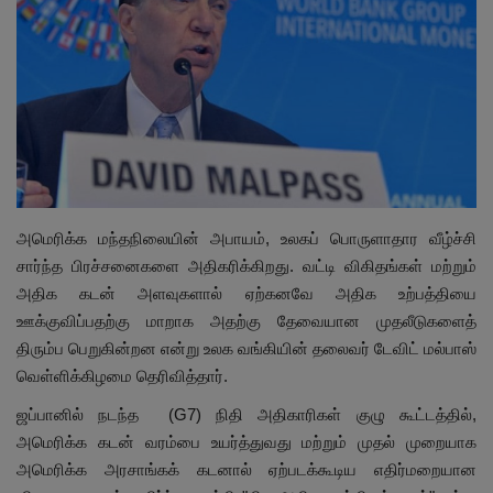
இதர
சந்தா
Language
English
Tamil
அமெரிக்க மந்தநிலையின் அபாயம், உலகப் பொருளாதார வீழ்ச்சி
சார்ந்த பிரச்சனைகளை அதிகரிக்கிறது. வட்டி விகிதங்கள் மற்றும்
அதிக கடன் அளவுகளால் ஏற்கனவே அதிக உற்பத்தியை
ஊக்குவிப்பதற்கு மாறாக அதற்கு தேவையான முதலீடுகளைத்
திரும்ப பெறுகின்றன என்று உலக வங்கியின் தலைவர் டேவிட் மல்பாஸ்
வெள்ளிக்கிழமை தெரிவித்தார்.
ஜப்பானில் நடந்த (G7) நிதி அதிகாரிகள் குழு கூட்டத்தில்,
அமெரிக்க கடன் வரம்பை உயர்த்துவது மற்றும் முதல் முறையாக
அமெரிக்க அரசாங்கக் கடனால் ஏற்படக்கூடிய எதிர்மறையான