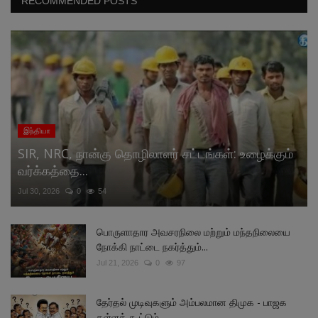
RECOMMENDED POSTS
இந்தியா
SIR, NRC, நான்கு தொழிலாளர் சட்டங்கள்: உழைக்கும்
வர்க்கத்தை...
Jul 30, 2026
0
54
பொருளாதார அவசரநிலை மற்றும் மந்தநிலையை
நோக்கி நாட்டை நகர்த்தும்...
Jul 21, 2026
0
97
தேர்தல் முடிவுகளும் அம்பலமான திமுக - பாஜக
கள்ளக் கூட்டும்...