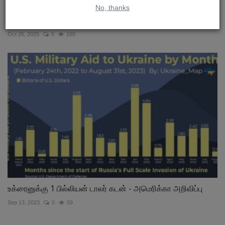
No, thanks
ரஷ்ய எண்ணெய் ஒரு தடைக்கல்லா?
Oct 25, 2025
0
160
உக்ரைனுக்கு 1 பில்லியன் டாலர் கடன் - அமெரிக்கா அறிவிப்பு
Sep 13, 2023
0
59