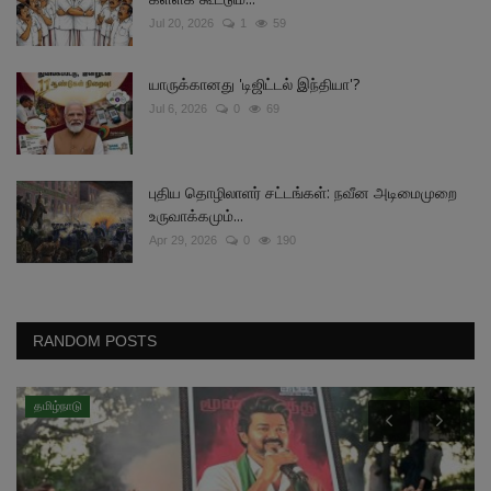
Jul 20, 2026
1
59
யாருக்கானது 'டிஜிட்டல் இந்தியா'?
Jul 6, 2026
0
69
புதிய தொழிலாளர் சட்டங்கள்: நவீன அடிமைமுறை
உருவாக்கமும்...
Apr 29, 2026
0
190
RANDOM POSTS
தமிழ்நாடு