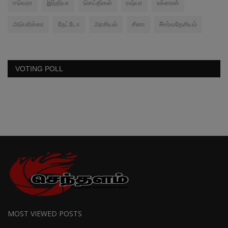
ஈவெரா
இந்தியா
செய்திகள்
ரஷ்யா
உக்ரைன்
அமெரிக்கா
நேட்டோ
அரசியல்
சீனா
#சர்வதேசியம்
VOTING POLL
MOST VIEWED POSTS