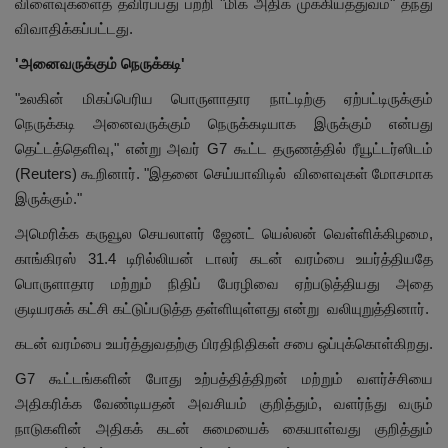
விளைவுகளைத் தவிர்ப்பது பற்றி "மிக அதிக முக்கியத்துவம்" தந்து
விவாதிக்கப்பட்டது.
'அனைவருக்கும் நெருக்கடி'
"உலகின் மிகப்பெரிய பொருளாதார நாட்டிற்கு ஏற்பட்டிருக்கும்
நெருக்கடி அனைவருக்கும் நெருக்கடியாக இருக்கும் என்பது
தெட்டத்தெளிவு," என்று அவர் G7 கூட்ட தருணத்தில் ரீயூட்டர்ஸிடம்
(Reuters) கூறினார். "இதனை செய்யாவிடில் விளைவுகள் மோசமாக
இருக்கும்."
அமெரிக்க கருவூல செயலாளர் ஜேனட் யெல்லன் வெள்ளிக்கிழமை,
காங்கிரஸ் 31.4 டிரில்லியன் டாலர் கடன் வரம்பை உயர்த்தியதே
பொருளாதார மற்றும் நிதிப் பேரழிவை ஏற்படுத்தியது அதை
குடியரசுக் கட்சி கட்டுப்படுத்த தள்ளியுள்ளது என்று வலியுறுத்தினார்.
கடன் வரம்பை உயர்த்துவதற்கு பிரதிநிதிகள் சபை ஒப்புக்கொள்கிறது.
G7 கூட்டங்களின் போது உற்பத்தித்திறன் மற்றும் வளர்ச்சியை
அதிகரிக்க வேண்டியதன் அவசியம் குறித்தும், வளர்ந்து வரும்
நாடுகளின் அதிகக் கடன் சுமையைக் கையாள்வது குறித்தும்