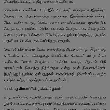
விவாதிக்கப்பட்டதாக திரு. மால்பாஸ் கூறினார்.
உலகளாவிய வளர்ச்சி 2023 இல் 2% க்கும் குறைவாக இருக்கும்,
இன்னும் பல ஆண்டுகளுக்கு குறைவாக இருக்கக்கூடும் என்றும்
அவர் கூறினார். ஒரு பெரிய சவால் என்னவென்றால், முன்னேறிய
பொருளாதார நாடுகள் அதிக கடனைப் பெற்றுள்ளன, அவற்றுக்கே
நிறைய மூலதனம் தேவைப்படும், இது வளரும் நாடுகளுக்கு குறைந்த
முதலீட்டையே கிடைக்க செய்கிறது, என்றார்.
"வளர்ச்சியில் மந்தம் நீண்ட காலத்திற்கு நீடிக்கவுள்ளது. இது ஏழை
நாடுகளில் உள்ள மக்களுக்கு மிகப்பெரிய சோகம்," என்று அவர்
கூறினார். "உலகம் நெருக்கடி கட்டத்தில் உள்ளது, ஆனால் நிதி
அமைப்புகள் நிலைத்து நிற்கின்றன என்று நான் நினைக்கிறேன்.
இருப்பினும் வளர்ச்சி என்பதுதான் கேள்விக்குறி, நீங்கள் எப்படி அதிக
வளர்ச்சி மற்றும் உற்பத்தியைப் பெறுவீர்கள்."
'கடன் மறுசீரமைப்பின் முக்கியத்துவம்'
திரு. மால்பாஸ், ஒட்டுமொத்தக் கடன் மறுசீரமைப்பில் மெதுவான
முன்னேற்றத்தைக் காண்பது ஏமாற்றமளிப்பதாகக் கூறினார், நாடுகள்
தங்கள் கடனை இன்னும் நிலையானதாக மாற்றுவதற்கான