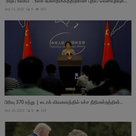
"ரஷ்ய உலகம்" : உலக மேலாதிக்கத்திற்கான புதிய வெளியுறவுக்...
Sep 14, 2022
0
153
பிரிவு 370 ரத்து | லடாக் விவகாரத்தில் உச்ச நீதிமன்றத்தின்...
Dec 15, 2023
0
118