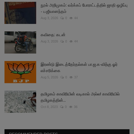
நூல் அறிமுகம்: வர்க்கப் போராட்டத்தில் ஜாதி ஒழிப்பு
- ப.ஜீவானந்தம்
Aug 3, 2026
0
44
கவிதை: கடன்
Aug 3, 2026
0
44
இரண்டு இடைத்தேர்தல்கள் பா.ஜ.க-விற்கு ஓர்
எச்சரிக்கை
Aug 5, 2026
0
37
தமிழகம் காவிரியின் வடிகால் அல்ல! காவிரியில்
தமிழகத்தின்...
Oct 8, 2023
0
36