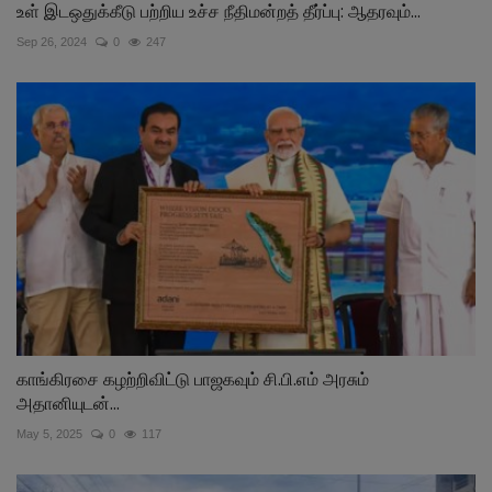
உள் இடஒதுக்கீடு பற்றிய உச்ச நீதிமன்றத் தீர்ப்பு: ஆதரவும்...
Sep 26, 2024
0
247
காங்கிரசை கழற்றிவிட்டு பாஜகவும் சி.பி.எம் அரசும்
அதானியுடன்...
May 5, 2025
0
117