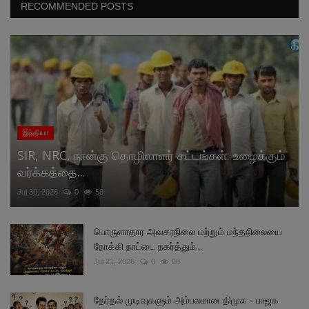
RECOMMENDED POSTS
இந்தியா
SIR, NRC, நான்கு தொழிலாளர் சட்டங்கள்: உழைக்கும்
வர்க்கத்தை...
Jul 30, 2026
0
50
பொருளாதார அவசரநிலை மற்றும் மந்தநிலையை
நோக்கி நாட்டை நகர்த்தும்...
Jul 21, 2026
0
88
தேர்தல் முடிவுகளும் அம்பலமான திமுக - பாஜக