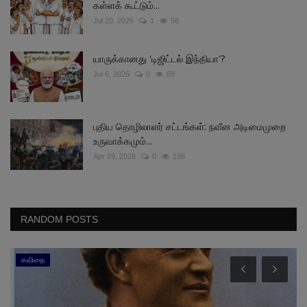
கள்ளக் கூட்டும்...
Jul 20, 2026
1
58
யாருக்கானது 'டிஜிட்டல் இந்தியா'?
Jul 6, 2026
0
68
புதிய தொழிலாளர் சட்டங்கள்: நவீன அடிமைமுறை
உருவாக்கமும்...
Apr 29, 2026
0
186
RANDOM POSTS
கவிதை