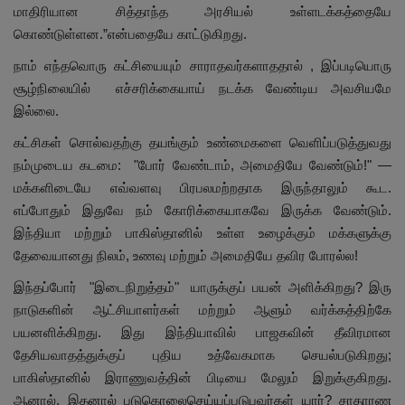
மாதிரியான சித்தாந்த அரசியல் உள்ளடக்கத்தையே
கொண்டுள்ளன.”என்பதையே காட்டுகிறது.
நாம் எந்தவொரு கட்சியையும் சாராதவர்களாததால் , இப்படியொரு
சூழ்நிலையில் எச்சரிக்கையாய் நடக்க வேண்டிய அவசியமே
இல்லை.
கட்சிகள் சொல்வதற்கு தயங்கும் உண்மைகளை வெளிப்படுத்துவது
நம்முடைய கடமை: "போர் வேண்டாம், அமைதியே வேண்டும்!" —
மக்களிடையே எவ்வளவு பிரபலமற்றதாக இருந்தாலும் கூட.
எப்போதும் இதுவே நம் கோரிக்கையாகவே இருக்க வேண்டும்.
இந்தியா மற்றும் பாகிஸ்தானில் உள்ள உழைக்கும் மக்களுக்கு
தேவையானது நிலம், உணவு மற்றும் அமைதியே தவிர போரல்ல!
இந்தப்போர் "இடைநிறுத்தம்" யாருக்குப் பயன் அளிக்கிறது? இரு
நாடுகளின் ஆட்சியாளர்கள் மற்றும் ஆளும் வர்க்கத்திற்கே
பயனளிக்கிறது. இது இந்தியாவில் பாஜகவின் தீவிரமான
தேசியவாதத்துக்குப் புதிய உத்வேகமாக செயல்படுகிறது;
பாகிஸ்தானில் இராணுவத்தின் பிடியை மேலும் இறுக்குகிறது.
ஆனால், இதனால் படுகொலைசெய்யப்படுபவர்கள் யார்? சாதாரண