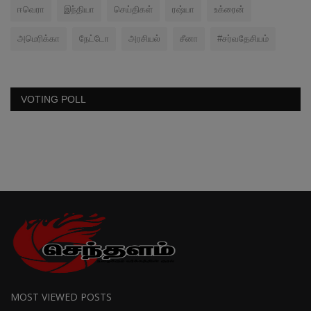
ஈவெரா
இந்தியா
செய்திகள்
ரஷ்யா
உக்ரைன்
அமெரிக்கா
நேட்டோ
அரசியல்
சீனா
#சர்வதேசியம்
VOTING POLL
MOST VIEWED POSTS