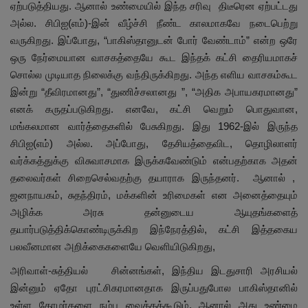
ஏற்படுத்தியது. ஆனால் உண்மையில் இந்த சரிவு திடீரென ஏற்பட்டது
அல்ல. சிபிஐ(எம்)-இன் வீழ்ச்சி நீண்ட காலமாகவே நடைபெற்று
வருகிறது. இப்போது, “பாகிஸ்தானுடன் போர் வேண்டாம்” என்ற ஒரே
ஒரு நேர்மையான வாசகத்தையே கூட இந்தக் கட்சி தைரியமாகச்
சொல்ல முடியாத நிலைக்கு வந்திருக்கிறது. அந்த எளிய வாசகம்கூட
இன்று “தீவிரமானது”, “துணிச்சலானது ”, “அதிக அபாயகரமானது”
எனக் கருதப்படுகிறது. எனவே, கட்சி வெறும் பொதுவான,
மங்கலமான வார்த்தைகளில் பேசுகிறது. இது 1962-இல் இருந்த
சிபிஐ(எம்) அல்ல. அப்போது, தேசியத்தைவிட, தொழிலாளர்
வர்க்கத்துக்கு விசுவாசமாக இருக்கவேண்டும் என்பதற்காக அதன்
தலைவர்கள் சிறைசெல்வதற்கு தயாராக இருந்தனர். ஆனால் ,
ஜனநாயகம், சுதந்திரம், மக்களின் உரிமைகள் என அனைத்தையும்
அழிக்க அரசு தன்னுடைய ஆயுதங்களைத்
தயார்படுத்திக்கொண்டிருக்கிற இந்நேரத்தில், கட்சி இத்தகைய
பலவீனமான அறிக்கைகளையே வெளியிடுகிறது,
அரிவாள்-சுத்தியல் சின்னங்கள், இந்திய இடதுசாரி அரசியல்
இன்னும் ஏதோ புரட்சிகரமானதாக இருப்பதுபோல பாகிஸ்தானில்
உள்ள தோழர்களை நம்ப வைக்கக்கூடும். ஆனால் அது உண்மை