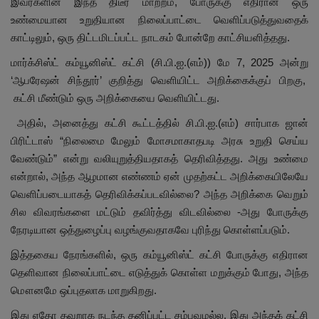
இவர்களின் இந்த திடீர் மாற்றம், போருக்கு எதிரான ஒரு
உண்மையான உறுதியான நிலைப்பாட்டை வெளிப்படுத்துவதைக்
காட்டிலும், ஒரு திட்டமிடப்பட்ட நாடகம் போன்றே காட்சியளித்தது.
மார்க்சிஸ்ட் கம்யூனிஸ்ட் கட்சி (சி.பி.ஐ.(எம்)) மே 7, 2025 அன்று
‘ஆபரேஷன் சிந்தூர்’ குறித்து வெளியிட்ட அறிக்கைக்குப் பிறகு,
கட்சி மீண்டும் ஒரு அறிக்கையை வெளியிட்டது.
அதில், அனைத்து கட்சி கூட்டத்தில் சி.பி.ஐ.(எம்) சார்பாக ஜான்
பிரிட்டாஸ் “நிலைமை மேலும் மோசமாகாதபடி அரசு உறுதி செய்ய
வேண்டும்” என்று வலியுறுத்தியதாகத் தெரிவித்தது. அது உண்மை
என்றால், அந்த ஆழமான எண்ணம் ஏன் முதற்கட்ட அறிக்கையிலேயே
வெளிப்படையாகத் தெரிவிக்கப்படவில்லை? அந்த அறிக்கை வெறும்
சில விவரங்களை மட்டும் தவிர்த்து விடவில்லை -அது போருக்கு
நேரடியான ஒத்துழைப்பு வழங்குவதாகவே புரிந்து கொள்ளப்படும்.
இத்தகைய நேரங்களில், ஒரு கம்யூனிஸ்ட் கட்சி போருக்கு எதிரான
தெளிவான நிலைப்பாட்டை எடுத்துக் கொள்ள மறுக்கும் போது, அந்த
மௌனமே ஒப்புதலாக மாறுகிறது.
இது ஏதோ தவறாக நடந்த தனிப்பட்ட சம்பவமல்ல. இது அந்தக் கட்சி