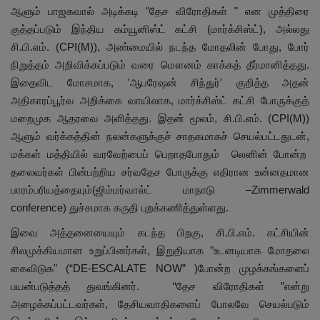
ஆளும் பாஜகவால் அடிக்கடி "தேச விரோதிகள் " என முத்திரை
குத்தப்படும் இந்திய கம்யூனிஸ்ட் கட்சி (மார்க்சிஸ்ட்), அல்லது
சி.பி.எம். (CPI(M)), அண்மையில் நடந்த மோதலின் போது, போர்
நிறுத்தம் அறிவிக்கப்படும் வரை மௌனம் காக்கத் தீர்மானித்தது.
இதைவிட மோசமாக, 'ஆபரேஷன் சிந்துர்' குறித்த அதன்
அதிகாரப்பூர்வ அறிக்கை வாயிலாக, மார்க்சிஸ்ட் கட்சி போருக்குத்
மறைமுக ஆதரவை அளித்தது. இதன் மூலம், சி.பி.எம். (CPI(M))
ஆளும் வர்க்கத்தின் நலன்களுக்குச் சாதகமாகச் செயல்பட்டதுடன்,
மக்கள் மத்தியில் வரவேற்பைப் பெறாதபோதும் லெனின் போன்ற
தலைவர்கள் பின்பற்றிய சர்வதேச போருக்கு எதிரான உன்னதமான
பாரம்பரியத்தையும்(ஜிம்மர்வால்ட் மாநாடு –Zimmerwald
conference) துச்சமாக கருதி புறக்கணித்துள்ளது.
இவை அத்தனையையும் கடந்த பிறகு, சி.பி.எம். கட்சியின்
சிலமுக்கியமான உறுப்பினர்கள், இறுதியாக "உடனடியாக மோதலை
கைவிடுக" (“DE-ESCALATE NOW” )போன்ற முழக்கங்களைப்
பயன்படுத்தத் துவங்கினர். “தேச விரோதிகள் ”என்று
அழைக்கப்பட்டவர்கள், தேசியவாதிகளைப் போலவே செயல்படும்