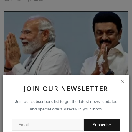
Mar 23, 2025
0
68
JOIN OUR NEWSLETTER
பாஜக பூச்சாண்டியை காரணம் காட்டி திமுகவை ஆதரித்தால்
நம்மை...
Join our subscribers list to get the latest news, updates
Apr 23, 2026
0
52
and special offers directly in your inbox
Subscribe