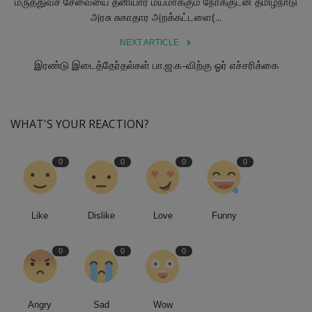
மருத்துவச் சேவையை தனியார் மயமாக்கும் நோக்குடன் தமிழ்நாடு
அரசு சுகாதார அறக்கட்டளை(...
NEXT ARTICLE
இரண்டு இடைத்தேர்தல்கள் பா.ஜ.க-விற்கு ஓர் எச்சரிக்கை
WHAT'S YOUR REACTION?
0
0
0
0
Like
Dislike
Love
Funny
0
0
0
Angry
Sad
Wow