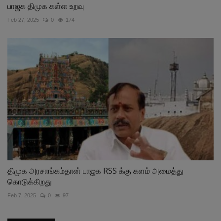
பாஜக திமுக கள்ள உறவு
Feb 27, 2025
0
174
திமுக அரசாங்கம்தான் பாஜக RSS க்கு களம் அமைத்து
கொடுக்கிறது
Feb 7, 2025
0
97