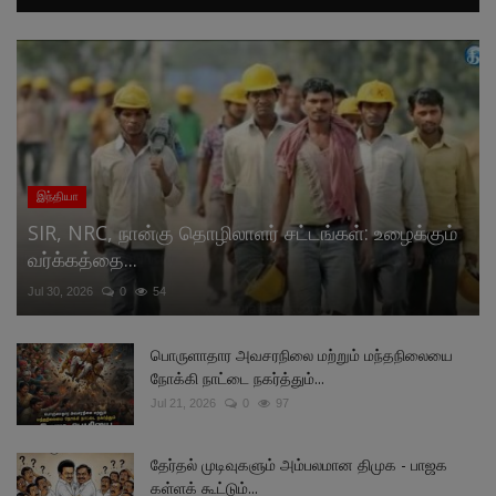
இந்தியா
SIR, NRC, நான்கு தொழிலாளர் சட்டங்கள்: உழைக்கும்
வர்க்கத்தை...
Jul 30, 2026
0
54
பொருளாதார அவசரநிலை மற்றும் மந்தநிலையை
நோக்கி நாட்டை நகர்த்தும்...
Jul 21, 2026
0
97
தேர்தல் முடிவுகளும் அம்பலமான திமுக - பாஜக
கள்ளக் கூட்டும்...