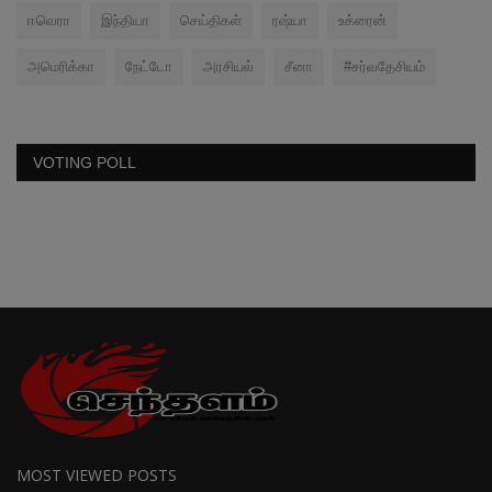
ஈவெரா
இந்தியா
செய்திகள்
ரஷ்யா
உக்ரைன்
அமெரிக்கா
நேட்டோ
அரசியல்
சீனா
#சர்வதேசியம்
VOTING POLL
MOST VIEWED POSTS