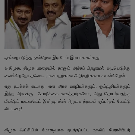
இதர
சந்தா
Language
English
Tamil
ஒன்றையடுத்து ஒன்றென இடி மேல் இடியாக உள்ளது!
அதிமுக, திமுக பாதையில் தானும் அச்சுப் பிறழாமல் அடியெடுத்து
வைக்கிறதோ தவெக..,' என்பதற்கான அறிகுறிகளை காண்கிறேன்;
எது நடக்கக் கூடாது' என அரசு ஊழியர்களும், ஓய்வூதியர்களும்
இந்த அரசுக்கு கோரிக்கை வைத்தார்களோ, அது தொடர்வதற்கு
மீண்டும் யுனைடெட் இன்சூரன்ஸ் நிறுவனத்துடன் ஒப்பந்தம் போட்டு
விட்டனர்!
திமுக ஆட்சியில் மோசடியாக நடத்தப்பட்ட உதவிப் பேராசிரியர்