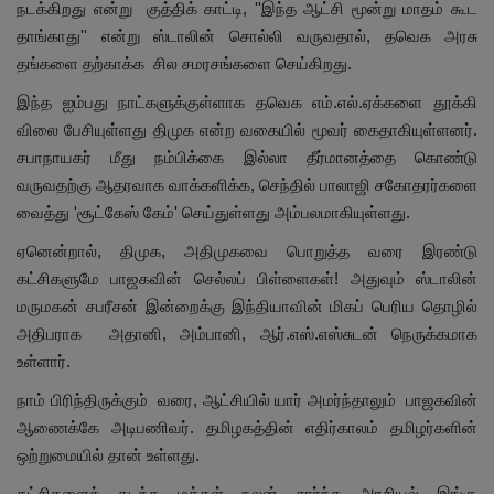
நடக்கிறது என்று குத்திக் காட்டி, ''இந்த ஆட்சி மூன்று மாதம் கூட
தாங்காது'' என்று ஸ்டாலின் சொல்லி வருவதால், தவெக அரசு
தங்களை தற்காக்க சில சமரசங்களை செய்கிறது.
இந்த ஐம்பது நாட்களுக்குள்ளாக தவெக எம்.எல்.ஏக்களை தூக்கி
விலை பேசியுள்ளது திமுக என்ற வகையில் மூவர் கைதாகியுள்ளனர்.
சபாநாயகர் மீது நம்பிக்கை இல்லா தீர்மானத்தை கொண்டு
வருவதற்கு ஆதரவாக வாக்களிக்க, செந்தில் பாலாஜி சகோதரர்களை
வைத்து 'சூட்கேஸ் கேம்' செய்துள்ளது அம்பலமாகியுள்ளது.
ஏனென்றால், திமுக, அதிமுகவை பொறுத்த வரை இரண்டு
கட்சிகளுமே பாஜகவின் செல்லப் பிள்ளைகள்! அதுவும் ஸ்டாலின்
மருமகன் சபரீசன் இன்றைக்கு இந்தியாவின் மிகப் பெரிய தொழில்
அதிபராக அதானி, அம்பானி, ஆர்.எஸ்.எஸ்சுடன் நெருக்கமாக
உள்ளார்.
நாம் பிரிந்திருக்கும் வரை, ஆட்சியில் யார் அமர்ந்தாலும் பாஜகவின்
ஆணைக்கே அடிபணிவர். தமிழகத்தின் எதிர்காலம் தமிழர்களின்
ஒற்றுமையில் தான் உள்ளது.
கட்சிகளைக் கடந்த மக்கள் நலன் சார்ந்த அரசியல் இங்கு