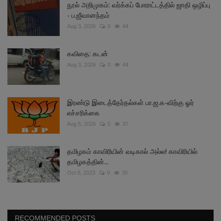
நூல் அறிமுகம்: வர்க்கப் போராட்டத்தில் ஜாதி ஒழிப்பு
- ப.ஜீவானந்தம்
Aug 3, 2026
0
44
கவிதை: கடன்
Aug 3, 2026
0
44
இரண்டு இடைத்தேர்தல்கள் பா.ஜ.க-விற்கு ஓர்
எச்சரிக்கை
Aug 5, 2026
0
37
தமிழகம் காவிரியின் வடிகால் அல்ல! காவிரியில்
தமிழகத்தின்...
Oct 8, 2023
0
35
RECOMMENDED POSTS