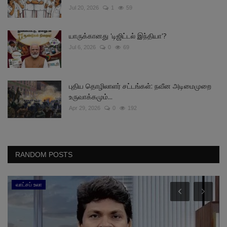
Jul 20, 2026
1
59
யாருக்கானது 'டிஜிட்டல் இந்தியா'?
Jul 6, 2026
0
69
புதிய தொழிலாளர் சட்டங்கள்: நவீன அடிமைமுறை
உருவாக்கமும்...
Apr 29, 2026
0
192
RANDOM POSTS
வாட்சப் உலா