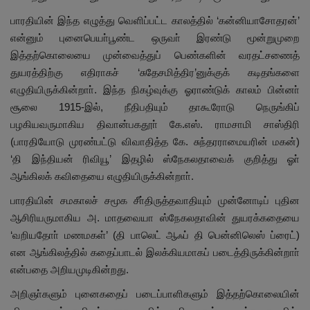
பாரதியின் இந்த எழுத்து வெளிப்பட்ட காலத்தில் ‘கன்னியாசோதரன்’
என்னும் புனைபெயா்பூண்ட ஒருவா் இரண்டு மூன்றுமுறை
இத்தற்கொலையை முன்வைத்துப் பெண்களின் வரதட்சணைத்
துயரத்திற்கு எதிராகச் ‘சுதேசமித்திர’னுக்குக் கடிதங்களை
எழுதியிருக்கின்றாா். இந்த நிகழ்வுக்கு ஓராண்டுக் காலம் பின்னா்
சூலை 1915-இல், நீதிபதியும் தாகூரோடு நெருங்கிப்
பழகியவருமாகிய திவான்பகதூா் கே.எஸ். ராமசாமி சாஸ்திரி
(பாரதியோடு முரண்பட்டு விவாதித்த கே. சுந்தரராமையரின் மகன்)
‘தி இந்தியன் ரிவியூ’ இதழில் ஸ்நேகலதாவைக் குறித்து ஓா்
ஆங்கிலக் கவிதையை எழுதியிருக்கின்றாா்.
பாரதியின் சமகாலச் சமூக சீா்திருத்தவாதியும் முன்னோடிப் புதின
ஆசிரியருமாகிய அ. மாதவையா ஸ்நேகலதாவின் துயரக்கதையை
‘வறியதோா் மணமகள்’ (தி பாலெட் ஆஃப் தி பென்னிலெஸ் ப்ரைட்)
என ஆங்கிலத்தில் கதைப்பாடல் இலக்கியமாகப் படைத்திருக்கின்றாா்
என்பதை அறியமுடிகின்றது.
அறிஞா்களும் புனைகதைப் படைப்பாளிகளும் இத்தற்கொலையின்