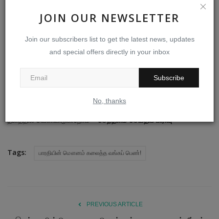
கட்டுரையாளா்:
JOIN OUR NEWSLETTER
பேராசிரியா் ய. மணிகண்டன்
Join our subscribers list to get the latest news, updates
தலைவா்-தமிழ்மொழித் துறை,
and special offers directly in your inbox
சென்னைப் பல்கலைக்கழகம்.
Subscribe
தின மணி
Disclaimer:
இந்த பகுதி கட்டுரையாளரின் பார்வையை
No, thanks
வெளிப்படுத்துகிறது. செய்திக்காகவும் விவாதத்திற்காகவும் இந்த
தளத்தில் வெளியிடுகிறோம்
– செந்தளம் செய்திப் பிரிவு
Tags:
பாரதியின் மௌனம் கலைத்த வங்கப் பெண்!
PREVIOUS ARTICLE