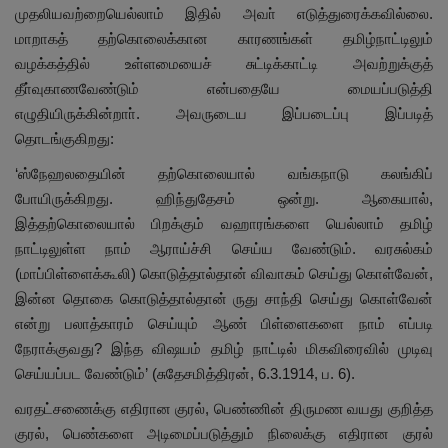
முதலியவற்றையெல்லாம் இதில் அவா் எடுத்துரைக்கவில்லை.
மாறாகத் தற்கொலைக்கான காரணங்கள் தமிழ்நாட்டிலும்
வழக்கத்தில் உள்ளமையைச் சுட்டிக்காட்டி அவற்றுக்குத்
தீா்வுகாணவேண்டும் என்பதையே மையப்படுத்தி
எழுதியிருக்கின்றாா். அவருடைய இப்படைப்பு இப்படித்
தொடங்குகிறது:
‘ஸ்நேஹலதையின் தற்கொலையால் வங்கநாடு கலங்கிப்
போயிருக்கிறது. ஹிந்துதேசம் ஒன்று. ஆகையால்,
இத்தற்கொலையால் பிறக்கும் வஹாரங்களை யெல்லாம் தமிழ்
நாட்டிலுள்ள நாம் ஆராய்ச்சி செய்ய வேண்டும். வரசுல்கம்
(மாப்பிள்ளைக்கூலி) கொடுத்தால்தான் விவாகம் செய்து கொள்வேன்,
இன்ன தொகை கொடுத்தால்தான் ருது சாந்தி செய்து கொள்வேன்
என்று பலாத்காரம் செய்யும் ஆண் பிள்ளைகளை நாம் எப்படி
நேராக்குவது? இந்த விஷயம் தமிழ் நாட்டில் மிகவிரைவில் முடிவு
செய்யப்பட வேண்டும்’ (சுதேசமித்திரன், 6.3.1914, ப. 6).
வரதட்சணைக்கு எதிரான குரல், பெண்ணின் திருமண வயது குறித்த
குரல், பெண்களை அடிமைப்படுத்தும் நிலைக்கு எதிரான குரல்