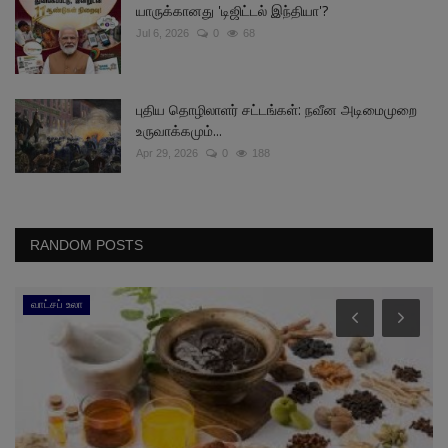
யாருக்கானது 'டிஜிட்டல் இந்தியா'?
Jul 6, 2026
0
68
புதிய தொழிலாளர் சட்டங்கள்: நவீன அடிமைமுறை
உருவாக்கமும்...
Apr 29, 2026
0
188
RANDOM POSTS
வாட்சப் உலா