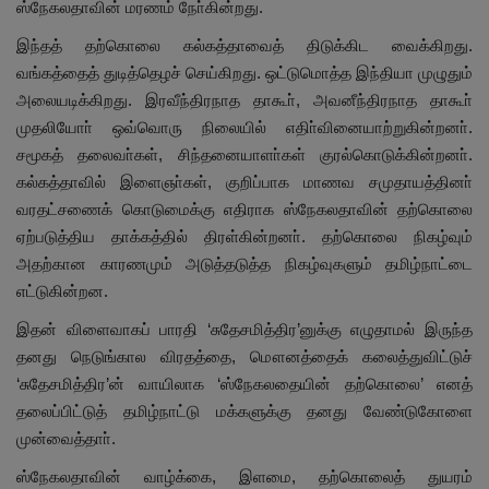
ஸ்நேகலதாவின் மரணம் நோ்கின்றது.
இந்தத் தற்கொலை கல்கத்தாவைத் திடுக்கிட வைக்கிறது.
வங்கத்தைத் துடித்தெழச் செய்கிறது. ஒட்டுமொத்த இந்தியா முழுதும்
அலையடிக்கிறது. இரவீந்திரநாத தாகூா், அவனீந்திரநாத தாகூா்
முதலியோா் ஒவ்வொரு நிலையில் எதிா்வினையாற்றுகின்றனா்.
சமூகத் தலைவா்கள், சிந்தனையாளா்கள் குரல்கொடுக்கின்றனா்.
கல்கத்தாவில் இளைஞா்கள், குறிப்பாக மாணவ சமுதாயத்தினா்
வரதட்சணைக் கொடுமைக்கு எதிராக ஸ்நேகலதாவின் தற்கொலை
ஏற்படுத்திய தாக்கத்தில் திரள்கின்றனா். தற்கொலை நிகழ்வும்
அதற்கான காரணமும் அடுத்தடுத்த நிகழ்வுகளும் தமிழ்நாட்டை
எட்டுகின்றன.
இதன் விளைவாகப் பாரதி ‘சுதேசமித்திர’னுக்கு எழுதாமல் இருந்த
தனது நெடுங்கால விரதத்தை, மௌனத்தைக் கலைத்துவிட்டுச்
‘சுதேசமித்திர’ன் வாயிலாக ‘ஸ்நேகலதையின் தற்கொலை’ எனத்
தலைப்பிட்டுத் தமிழ்நாட்டு மக்களுக்கு தனது வேண்டுகோளை
முன்வைத்தாா்.
ஸ்நேகலதாவின் வாழ்க்கை, இளமை, தற்கொலைத் துயரம்