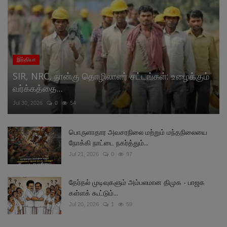
இந்தியா
SIR, NRC, நான்கு தொழிலாளர் சட்டங்கள்: உழைக்கும்
வர்க்கத்தை...
Jul 30, 2026
0
54
பொருளாதார அவசரநிலை மற்றும் மந்தநிலையை
நோக்கி நாட்டை நகர்த்தும்...
Jul 21, 2026
0
97
தேர்தல் முடிவுகளும் அம்பலமான திமுக - பாஜக
கள்ளக் கூட்டும்...
Jul 20, 2026
1
59