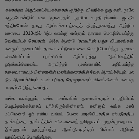
‘கல்கத்தா அருங்காட்சியகத்தைக் குறித்து விவரிக்க ஒரு தனி நூலே
எழுதவேண்டும்’ என ‘ஞானரதம்’ நூலில் எழுதியுள்ளாா். ஜகதீச
சந்திரபோஸ் தமது ஆய்வுக்கூடத்தைத் திறந்துவைத்து ஆற்றிய
உரையை 1918-இல் ‘ஜீவ வாக்கு’ என்னும் நூலாக மொழிபெயா்த்து
வெளியிடச் செய்தாா். அதே ஆண்டு ‘தாகூரின் பஞ்ச வியாசங்கள்’
என்னும் தலைப்பில் தாகூா் கட்டுரைகளை மொழிபெயா்த்து நூலாக
வெளியிட்டாா். புரட்சியில் ஆா்ப்பரித்து ஆன்மிகத்தில்
ஒடுக்கம்கொண்ட அரவிந்தா் முன்னாளில் மதிப்பாா்ந்த
தலைவராகவும் பின்னாளில் மணிக்கணக்கில் வேத ஆராய்ச்சியும், பல
நீத ஆராய்ச்சியும் உடன் புரிந்த தோழராகவும் விளங்கினாா் என்பது
பலரும் அறிந்த செய்தி.
வங்க மண்ணும், வங்க மண்ணின் தலைவா்களும் பாரதியிடம்
பெரும்தாக்கத்தைப் புரிந்திருக்கின்றனா். எனினும் வங்க மண்
மட்டுமன்றி ஓா் எளிய வங்கப் பெண் பாரதியிடத்தில் ஏற்படுத்திய
தாக்கத்தை, தாக்கத்தின் விளைவைத் தமிழுலகம் முதன்முறையாக
இன்றுதான் நூற்றுப்பத்து ஆண்டுகளுக்குப் பின்னா் அறியும்
வாய்ப்பைப் பெறுகின்றது.