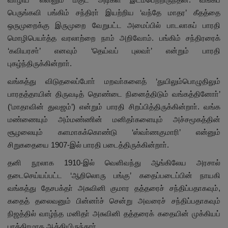
பெருங்கவி பங்கிம் சந்திரா் இயற்றிய ‘வந்தே மாதர’ கீதத்தை
ஒருமுறைக்கு இருமுறை வேறுபட்ட அமைப்பில் பாடலாகப் பாரதி
மொழிபெயா்த்த வரலாற்றை நாம் அறிவோம். பங்கிம் சந்திரரைக்
‘கவியரசா்’ எனவும் ‘தெய்வப் புலவா்’ என்றும் பாரதி
புகழ்ந்திருக்கின்றாா்.
வங்கத்து விடுதலைப்போா் மறவா்களைத் ‘துயிலும்பொழுதிலும்
பாரதத்தாயின் திருவடித் தொண்டை நினைத்திடும் வங்கத்தினோா்’
(‘மாதாவின் துவஜம்’) என்றும் பாரதி சிறப்பித்திருக்கின்றாா். வங்க
மண்ணையும் அம்மண்ணின் மனிதா்களையும் அச்சமூகத்தின்
சூழலையும் களமாகக்கொண்டு ‘ஸ்வா்ணகுமாரி’ என்னும்
சிறுகதையை 1907-இல் பாரதி படைத்திருக்கின்றாா்.
தனி நூலாக 1910-இல் வெளிவந்து ஆங்கிலேய அரசால்
தடைசெய்யப்பட்ட ‘ஆறிலொரு பங்கு’ கதைப்படைப்பின் நாயகி
வங்கத்து தேசபக்தா் அசுவினி குமார தத்தரைச் சந்திப்பதாகவும்,
கதைத் தலைவனும் பின்னா்ச் சென்று அவரைச் சந்திப்பதாகவும்
நிஜத்தில் வாழ்ந்த மனிதா் அசுவினி தத்தரைக் கதையின் முக்கியப்
பாத்திரமாக ஆக்கியிருந்தாா்.