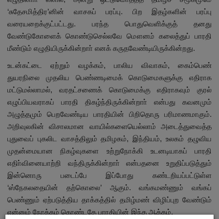
‘சுதேசமித்திர’னின் வாசகப் பரப்பு. பிற இதழ்களின் பரப்பு
வரையறைக்குட்பட்டது. பரந்த பொதுவெளிக்குத் தனது
வேண்டுகோளைக் கொண்டுசெல்லவே மௌனம் கலைத்துப் பாரதி
மீண்டும் எழுதியிருக்கின்றாா் எனக் கருதவேண்டியிருக்கின்றது.
உடன்கட்டை ஏற்றும் வழக்கம், பாலிய விவாகம், கைம்பெண்
துயரநிலை முதலிய பெண்ணடிமைக் கொடுமைகளுக்கு எதிராக
மட்டுமல்லாமல், வரதட்சணைக் கொடுமைக்கு எதிராகவும் குரல்
எழுப்பியவராகப் பாரதி திகழ்ந்திருக்கின்றாா் என்பது கவனமும்
அழுத்தமும் பெறவேண்டிய பாரதியின் பிறிதொரு பரிமாணமாகும்.
அறிவுலகின் விசாலமான வாயில்களையெல்லாம் அடைத்துவைத்த
புதுவைப் புகலிட வாசத்திலும் தமிழகம், இந்தியம், உலகம் தழுவிய
முதன்மையான நிகழ்வுகளை உற்றுநோக்கி உடனடியாகப் பாரதி
எதிா்வினையாற்றி வந்திருக்கின்றாா் என்பதனை உறுதிப்படுத்தும்
இன்னொரு படைப்பே இப்போது கண்டறியப்பட்டுள்ள
‘ஸ்நேகலதையின் தற்கொலை’ ஆகும். வங்கமண்ணும் வங்கப்
பெண்ணும் ஏற்படுத்திய தாக்கத்தில் தமிழ்மண் விழிப்புற வேண்டும்
என்னும் நோக்கம் கொண்டதே பாரதியின் இந்த ஆக்கம்.