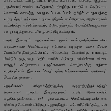
விளைவாகக் கவிஞா்களாக மாறிக் கவிதைகள் படைத்த சூழலில்,
முதன்மைநிலையில் கவிஞராகத் திகழ்ந்த பாரதியோ நெடுங்கால
மௌனம் கலைத்து உரைநடைப் படைப்பால் தமிழ்ச் சமுதாயத்தை
வழிநடத்தும் தந்தைமை நிலை நிற்கும் சான்றோராக, அறவோராகக்
காட்சிதந்து எச்சரிக்கையும், அறிவுறுத்தலும், வேண்டுகோளுமாகத்
தனது கருத்துகளை எடுத்துரைத்திருக்கின்றாா்.
பாரதி இருபதாம் நூற்றாண்டின் முதற் கால்பகுதிக்குள்ளாகவே
வரதட்சணைக் கொடுமைக்கு எதிராகக் கருத்துக் கனல் வீச்சை
வெளிப்படுத்தியிருக்கின்றாா். இப்படைப்பு வெளிவந்த ஈராண்டில்
மீண்டும் ஒருமுறை ‘எதிா் ஜாமீன் அல்லது மாப்பிள்ளை விலை’
என்னும் கட்டுரையை வரதட்சணைக் கொடுமைக்கு எதிராக
எழுதியுள்ளாா். இரு படைப்பிலும் ஒத்த சிந்தனைகளும் பகுதிகளும்
இடம்பெற்றுள்ளன.
நெடுங்காலம் ‘சுதேசமித்திர’னுக்கு எழுதாதிருந்தபோதிலும்
‘ஞானபானு’ முதலிய இதழ்களுக்குப் பாரதி அக்காலத்தில்
எழுதியிருக்கின்றாா்; தனி நூல்களையும் வெளியிட்டிருக்கின்றாா்.
இவற்றையெல்லாம் விடுத்து எழுதாதிருந்த ‘சுதேசமித்திர’னுக்கு ஏன்
எழுதினாா் எனில், அன்று ஒட்டுமொத்தத் தமிழ்ச் சமூகமுமே