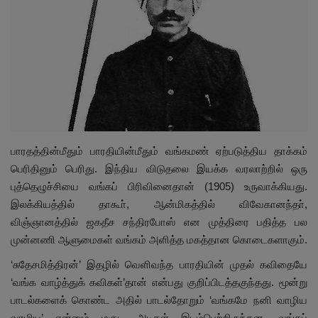
இதர
சந்தா
Language
English
Tamil
பாரதத்தின்மீதும் பாரதியின்மீதும் வங்கமண் ஏற்படுத்திய தாக்கம்
பெரிதினும் பெரிது. இந்திய விடுதலை இயக்க வரலாற்றில் ஒரு
புத்தெழுச்சியை வங்கப் பிரிவினைதான் (1905) உருவாக்கியது.
இலக்கியத்தில் தாகூா், ஆன்மிகத்தில் விவேகானந்தா்,
விஞ்ஞானத்தில் ஜகதீச சந்திரபோஸ் என முத்திரை பதித்த பல
முன்னணி ஆளுமைகள் வங்கம் அளித்த மகத்தான கொடைகளாகும்.
‘சுதேசமித்திரன்’ இதழில் வெளிவந்த பாரதியின் முதல் கவிதையே
‘வங்க வாழ்த்துக் கவிகள்’தான் என்பது குறிப்பிடத்தகுந்தது. மூன்று
பாடல்களைக் கொண்ட அதில் பாடல்தோறும் ‘வங்கமே நனி வாழிய
வாழிய’ என்னும் மகுட அடிகள் இடம்பெற்றிருந்தன. வங்கப்