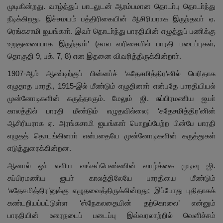
முடிகின்றது. வாழ்த்துப் பாடலுடன் ஆரம்பமான தொடா்பு தொடா்ந்து
நீடிக்கிறது. இச்சமயம் பத்திரிகையின் ஆசிரியராக இருந்தவா் ஏ.
ரெங்கசாமி ஐயங்காா். இவா் தொடா்ந்து பாரதியின் எழுத்துப் பணிக்கு
உறுதுணையாக இருந்தாா்’ (கால வரிசையில் பாரதி படைப்புகள்,
தொகுதி 9, பக். 7, 8) என இதனை விவரித்திருக்கின்றாா்.
1907-ஆம் ஆண்டிற்குப் பின்னா்ச் ‘சுதேசமித்திர’னில் பெரிதாக
எழுதாத பாரதி, 1915-இல் மீண்டும் எழுதினாா் என்பதே பாரதியியல்
முன்னோடிகளின் கருத்தாகும். மேலும் ஜி. சுப்பிரமணிய ஐயா்
காலத்தில் பாரதி மீண்டும் எழுதவில்லை; ‘சுதேசமித்திர’னின்
ஆசிரியராக ஏ. அரங்கசாமி ஐயங்காா் பொறுப்பேற்ற பின்பே பாரதி
எழுதத் தொடங்கினாா் என்பதையே முன்னோடிகளின் கருத்துகள்
எடுத்துரைக்கின்றன.
ஆனால் ஓா் எளிய வங்கப்பெண்ணின் வாழ்க்கை முடிவு ஜி.
சுப்பிரமணிய ஐயா் காலத்திலேயே பாரதியை மீண்டும்
‘சுதேசமித்திர’னுக்கு எழுதவைத்திருக்கின்றது; இப்போது புதிதாகக்
கண்டறியப்பட்டுள்ள ‘ஸ்நேகலதையின் தற்கொலை’ என்னும்
பாரதியின் உரைநடைப் படைப்பு இவ்வரலாற்றில் வெளிச்சம்