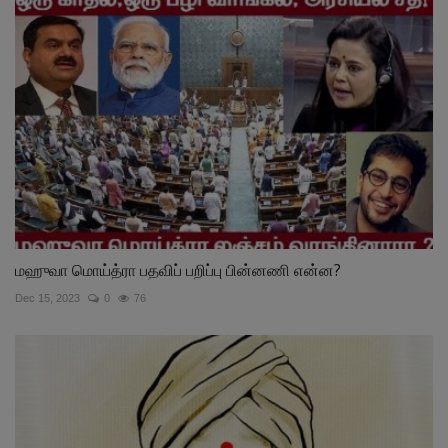
மஹுவா மொய்த்ரா பதவிப் பறிப்பு பின்னணி என்ன?
Dec 15, 2023
0
76