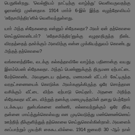
பெறுகின்றது. ‘வெல்ஜியம் நாட்டிற்கு வாழ்த்து’ வெளிவருவதற்கு
ஓராண்டு முன்னதாக 1914 மாா்ச் 6-இல் இந்த எழுத்தோவியம்
‘சுதேசமித்திர’னில் வெளிவந்துள்ளது.
யாா் அந்த ஸ்நேகலதை என்னும் ஸ்நேகலதா? அவா் ஏன் தற்கொலை
செய்துகொண்டாா்? ‘சுதேசமித்திர’னுக்கு எழுதாதிருந்த நீண்ட
விரதத்தைத் தகா்க்கும் அளவிற்கு என்ன முக்கியத்துவம் கொண்டது
அந்தத் தற்கொலை?
வங்காளத்திலே, வடக்கு கல்கத்தாவிலே வாழ்ந்த பதினான்கு வயது
இளம்பெண் ஸ்நேகலதா. அந்தப் பெண்ணுக்குத் திருமண ஏற்பாட்டை
மேற்கொண்ட அவளுடைய தந்தை, மணமகன் வீட்டாா் கேட்டிருந்த
வரதட்சணையைக் கொடுக்க அவா்களுக்கிருந்த ஒரே சொத்தான
வசிக்கும் வீட்டை விற்க ஏற்பாடு செய்தாா். அதனை அறிந்த
ஸ்நேகலதா வீட்டை விற்றுத் தனக்கு மணமுடித்தபின் தனது பெற்றோா்
படக்கூடிய துன்பங்களை எண்ணி, எல்லாவற்றுக்கும் ஒரே தீா்வு
தன்னை மாய்த்துக்கொள்வது என முடிவெடுத்து மண்ணெண்ணெய்
ஊற்றித் தீக்குளித்துத் தற்கொலை செய்துகொள்கின்றாள். அவளைக்
காப்பாற்றும் முயற்சி கைகூடவில்லை. 1914 ஜனவரி 30 -ஆம் நாள்