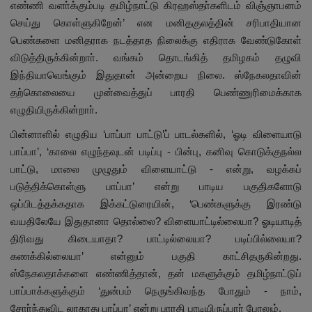
எண்ணி வளா்க்கும்படி தமிழ்நாட்டு கிரஹஸ்தா்களிடம் விஞ்ஞாபனம்
செய்து கொள்ளுகிறேன்’ என மனிதகுலத்தின் சரிபாதியான
பெண்களை மனிதராக நடத்தாத நிலைக்கு எதிராக வேண்டுகோள்
விடுத்திருக்கின்றாா். வங்கம் தொடங்கித் தமிழகம் தழுவி
இந்தியாவெங்கும் இதுதான் அன்றைய நிலை. ஸ்நேகலதாவின்
தற்கொலையை முன்வைத்துப் பாரதி பெண்ணுரிமைக்காக
எழுதியிருக்கின்றாா்.
பின்னாளில் எழுதிய ‘பாப்பா பாட்டு’ப் பாடல்களில், ‘ஓடி விளையாடு
பாப்பா’, ‘காலை எழுந்தவுடன் படிப்பு - பின்பு, கனிவு கொடுக்குநல்ல
பாட்டு, மாலை முழுதும் விளையாட்டு - என்று, வழக்கப்
படுத்திக்கொள்ளு பாப்பா’ என்று பாடிய பகுதிகளோடு
ஒப்பிடத்தக்கதாக இக்கட்டுரையின், ‘பெண்களுக்கு இரண்டு
வயதிலேயே இதுதானா தொல்லை? விளையாட்டில்லையா? ஓடியாடித்
திரிவது கிடையாதா? பாட்டில்லையா? படிப்பில்லையா?
கணக்கில்லையா’ என்னும் பகுதி காட்சிதருகின்றது.
ஸ்நேகலதாக்களை எண்ணித்தான், தன் மகளுக்கும் தமிழ்நாட்டுப்
பாப்பாக்களுக்கும் ‘துன்பம் நெருங்கிவந்த போதும் - நாம்,
சோா்ந்துவிட லாகாது பாப்பா’ என்று பாரதி பாடியிருப்பாா் போலும்.