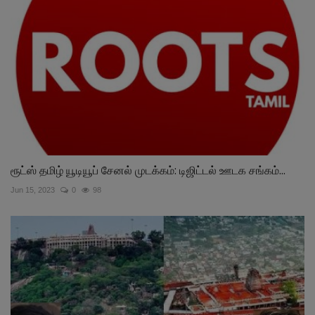
ரூட்ஸ் தமிழ் யூடியூப் சேனல் முடக்கம்: டிஜிட்டல் ஊடக சங்கம்...
Jun 15, 2023
0
98