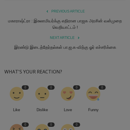
PREVIOUS ARTICLE
மகாராஷ்ட்ரா : இசுலாமியர்க்கு எதிரான பாஜக அரசின் வன்முறை
வெறியாட்டம் !
NEXT ARTICLE
இரண்டு இடைத்தேர்தல்கள் பா.ஜ.க-விற்கு ஓர் எச்சரிக்கை
WHAT'S YOUR REACTION?
0
0
0
0
Like
Dislike
Love
Funny
0
0
0