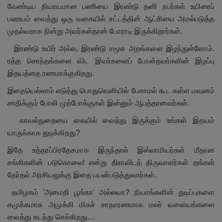
வேண்டிய நியாயமான பணியை இரண்டு தனி நபர்கள் உயிரைப்
பணயம் வைத்து ஒரு வகையில் சட்டத்தின் ஆட்சியை அமல்படுத்த
முதல்வராக நின்று அவர்கள்தான் போராடி இருக்கிறார்கள்.
இரண்டு உயிர் அல்ல, இரண்டு சமூக அறங்களை இழந்துள்ளோம்.
ரத்த சொந்தங்களை விட இவர்களைப் போன்றவர்களின் இழப்பு
இதயத்தை ரணமாக்குகிறது.
இதையெல்லாம் எடுத்து பொதுவெளியில் பேசாமல் கூட கள்ள மவுனம்
சாதிக்கும் போலி முற்போக்குகள் இன்னும் ஆபத்தானவர்கள்.
காவல்துறையை கையில் வைத்து இருக்கும் உங்கள் இதயம்
யாருக்காக துடிக்கிறது?
இதே உத்தரப்பிரதேசமாக இருந்தால் இஸ்லாமியர்கள் மீதான
சங்கிகளின் படுகொலை! என்று திராவிடத் திருவாளர்கள் தங்கள்
தேர்தல் அரசியலுக்கு இதை பயன்படுத்துவார்கள்.
தமிழகம் 'அமைதி பூங்கா' அல்லவா? நியாங்களின் துடிப்புகளை
கமுக்கமாக அமுக்கி மிகச் சாதாரணமாக மலர் வளையங்களை
வைத்து கடந்து செல்கிறது....