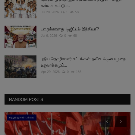
கள்ளக் கூட்டும்...
Jul 20, 2026
1
58
யாருக்கானது 'டிஜிட்டல் இந்தியா'?
Jul 6, 2026
0
68
புதிய தொழிலாளர் சட்டங்கள்: நவீன அடிமைமுறை
உருவாக்கமும்...
Apr 29, 2026
0
186
RANDOM POSTS
எழுத்தாளர் பக்கம்