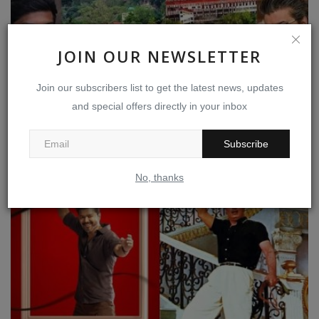
JOIN OUR NEWSLETTER
Join our subscribers list to get the latest news, updates
பழனி கோவில் நில மோசடி விவகாரத்தில் பாஜகவும் திமுகவும்
கைகோர்த்து...
and special offers directly in your inbox
Jul 21, 2026
0
28
Subscribe
No, thanks