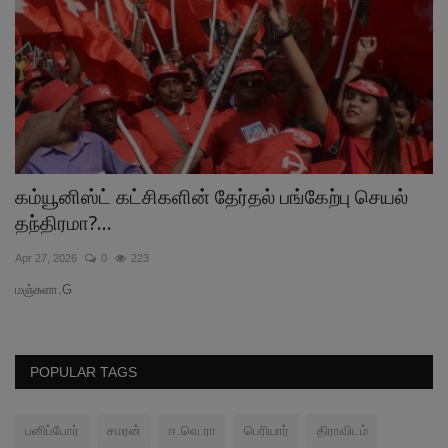
கம்யூனிஸ்ட் கட்சிகளின் தேர்தல் பங்கேற்பு செயல்
“
தந்திரமா?...
பற
Apr 27, 2026
0
223
Fe
மஞ்சுளா.G
அ.
POPULAR TAGS
பனிப்போர்
சமரன்
ஈ.வெ.ரா
பெரியார்
திராவிடம்