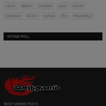
ஈவெரா
இந்தியா
செய்திகள்
ரஷ்யா
உக்ரைன்
அமெரிக்கா
நேட்டோ
அரசியல்
சீனா
#சர்வதேசியம்
VOTING POLL
MOST VIEWED POSTS