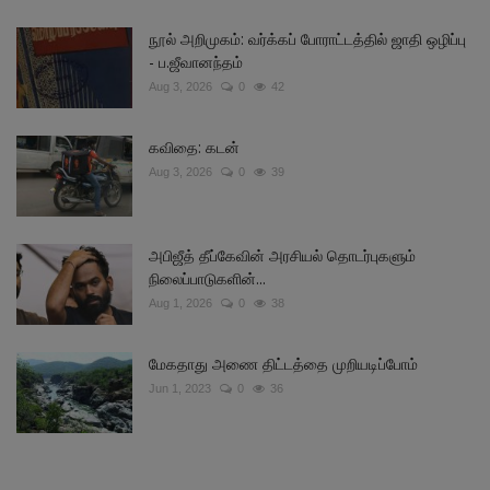
நூல் அறிமுகம்: வர்க்கப் போராட்டத்தில் ஜாதி ஒழிப்பு
- ப.ஜீவானந்தம்
Aug 3, 2026
0
42
கவிதை: கடன்
Aug 3, 2026
0
39
அபிஜீத் தீப்கேவின் அரசியல் தொடர்புகளும்
நிலைப்பாடுகளின்...
Aug 1, 2026
0
38
மேகதாது அணை திட்டத்தை முறியடிப்போம்
Jun 1, 2023
0
36