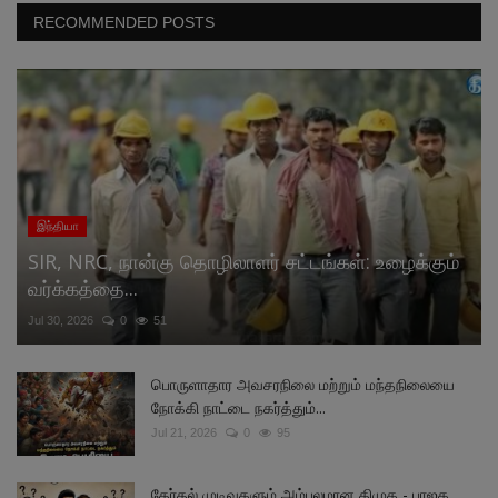
RECOMMENDED POSTS
இந்தியா
SIR, NRC, நான்கு தொழிலாளர் சட்டங்கள்: உழைக்கும்
வர்க்கத்தை...
Jul 30, 2026
0
51
பொருளாதார அவசரநிலை மற்றும் மந்தநிலையை
நோக்கி நாட்டை நகர்த்தும்...
Jul 21, 2026
0
95
தேர்தல் முடிவுகளும் அம்பலமான திமுக - பாஜக