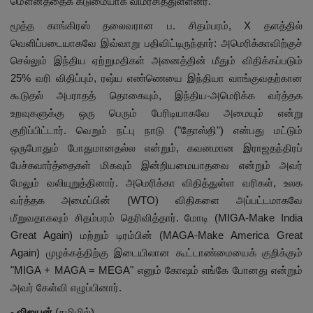
மௌனத்தைக் கடுமையாக விமர்சித்துள்ளனர்.
மூத்த காங்கிரஸ் தலைவரான ப. சிதம்பரம், X தளத்தில்
வெளிப்படையாகவே இவ்வாறு பதிவிட்டிருந்தார்: அமெரிக்காவிற்குச்
செல்லும் இந்திய ஏற்றுமதிகள் அனைத்தின் மீதும் விதிக்கப்படும்
25% வரி விதிப்பும், ரஷ்ய எண்ணெயை இந்தியா வாங்குவதற்கான
கூடுதல் அபராதத் தொகையும், இந்திய-அமெரிக்க வர்த்தக
உறவுகளுக்கு ஒரு பெரும் பேரிடியாகவே அமையும் என்று
குறிப்பிட்டார். வெறும் நட்பு நாடு ("தோஸ்தி") என்பது மட்டும்
ஒருபோதும் போதுமானதல்ல என்றும், கவனமான இராஜதந்திரப்
பேச்சுவார்த்தைகள் மிகவும் இன்றியமையாதவை என்றும் அவர்
மேலும் வலியுறுத்தினார். அமெரிக்கா விதித்துள்ள வரிகள், உலக
வர்த்தக அமைப்பின் (WTO) விதிகளை அப்பட்டமாகவே
மீறுவதாகவும் சிதம்பரம் தெரிவித்தார். மோடி (MIGA-Make India
Great Again) மற்றும் டிரம்பின் (MAGA-Make America Great
Again) முழக்கத்திற்கு இடையிலான கூட்டாண்மையைக் குறிக்கும்
"MIGA + MAGA = MEGA" எனும் கோஷம் எங்கே போனது என்றும்
அவர் கேள்வி எழுப்பினார்.
-
விஜயன்
(தமிழில்)