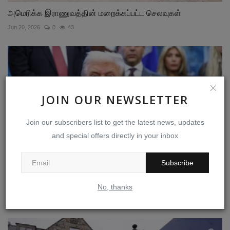
அமெரிக்க இராணுவத்தின் மறைக்கப்பட்ட செலவுகள்
Jun 20, 2026
0
43
JOIN OUR NEWSLETTER
Join our subscribers list to get the latest news, updates
and special offers directly in your inbox
Subscribe
"மீண்டும் அவர்கள் நம்மை நேசிப்பார்கள்": வர்த்தக ஒப்பந்த...
No, thanks
Nov 21, 2025
0
65