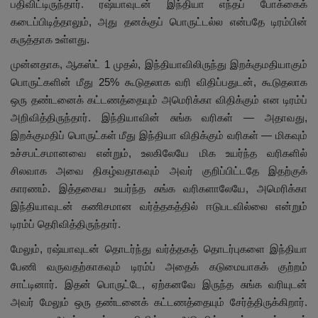
பதிவிட்டிருந்தார். ரஷ்யாவுடன் இந்தியா எந்தப் போக்கைக்
கடைப்பிடித்தாலும், அது தனக்குப் பொருட்டல்ல என்பதே டிரம்பின்
கருத்தாக உள்ளது.
முன்னதாக, ஆகஸ்ட் 1 முதல், இந்தியாவிலிருந்து இறக்குமதியாகும்
பொருட்களின் மீது 25% கூடுதலாக வரி விதிப்பதுடன், கூடுதலாக
ஒரு தண்டனைக் கட்டணத்தையும் அமெரிக்கா விதிக்கும் என டிரம்ப்
அறிவித்திருந்தார். இந்தியாவின் சுங்க வரிகள் — அதாவது,
இறக்குமதிப் பொருட்கள் மீது இந்தியா விதிக்கும் வரிகள் — மிகவும்
உச்சபட்சமானவை என்றும், உலகிலேயே மிக உயர்ந்த வரிகளில்
சிலவாக அவை திகழ்வதாகவும் அவர் குறிப்பிட்டதே இதற்குக்
காரணம். இத்தகைய உயர்ந்த சுங்க வரிகளாலேயே, அமெரிக்கா
இந்தியாவுடன் கணிசமான வர்த்தகத்தில் ஈடுபடவில்லை என்றும்
டிரம்ப் தெரிவித்திருந்தார்.
மேலும், ரஷ்யாவுடன் தொடர்ந்து வர்த்தகத் தொடர்புகளை இந்தியா
பேணி வருவதற்காகவும் டிரம்ப் அதைக் கடுமையாகக் குற்றம்
சாட்டினார். இதன் பொருட்டே, ஏற்கனவே இருந்த சுங்க வரியுடன்
அவர் மேலும் ஒரு தண்டனைக் கட்டணத்தையும் சேர்த்திருக்கிறார்.