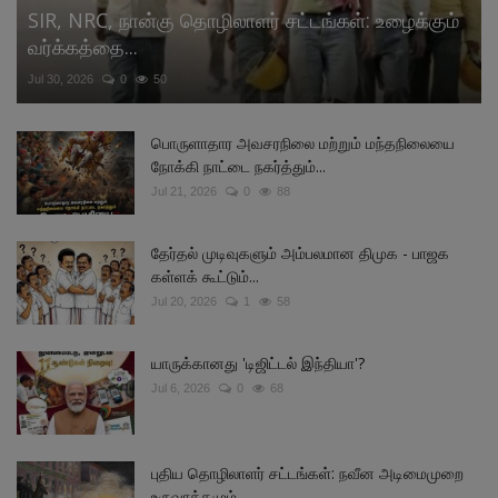
SIR, NRC, நான்கு தொழிலாளர் சட்டங்கள்: உழைக்கும்
வர்க்கத்தை...
Jul 30, 2026
0
50
பொருளாதார அவசரநிலை மற்றும் மந்தநிலையை
நோக்கி நாட்டை நகர்த்தும்...
Jul 21, 2026
0
88
தேர்தல் முடிவுகளும் அம்பலமான திமுக - பாஜக
கள்ளக் கூட்டும்...
Jul 20, 2026
1
58
யாருக்கானது 'டிஜிட்டல் இந்தியா'?
Jul 6, 2026
0
68
புதிய தொழிலாளர் சட்டங்கள்: நவீன அடிமைமுறை
உருவாக்கமும்...