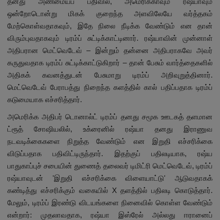
தனது அண்மையப் பதிவில், அமெரிக்காவும் ரஷ்யாவும்
ஒன்றோடொன்று மிகக் குறைந்த அளவிலேயே வர்த்தகம்
மேற்கொள்வதாகவும், இதே நிலை நீடிக்க வேண்டும் என தான்
விரும்புவதாகவும் டிரம்ப் சுட்டிக்காட்டினார். ரஷ்யாவின் முன்னாள்
அதிபரான மெட்வெடேவ் – இன்றும் தன்னை அதிபராகவே அவர்
கருதுவதாக டிரம்ப் சுட்டிக்காட்டுகிறார் – தான் பேசும் வார்த்தைகளில்
அதிகக் கவனத்துடன் பேசுமாறு டிரம்ப் அறிவுறுத்தினார்.
மெட்வெடேவ் பேராபத்து நிறைந்த களத்தில் கால் பதிப்பதாக டிரம்ப்
கடுமையாக எச்சரித்தார்.
அமெரிக்க அதிபர் டொனால்ட் டிரம்ப் தனது சமூக ஊடகத் தளமான
ட்ரூத் சோஷியலில், உக்ரைனில் ரஷ்யா தனது இராணுவ
நடவடிக்கைகளை நிறுத்த வேண்டும் என இறுதி எச்சரிக்கை
விடுப்பதாக பதிவிட்டிருந்தார். இதற்குப் பதிலடியாக, ரஷ்ய
பாதுகாப்புச் சபையின் துணைத் தலைவர் டிமிட்ரி மெட்வெடேவ், டிரம்ப்
ரஷ்யாவுடன் 'இறுதி எச்சரிக்கை விளையாட்டு' ஆடுவதாகக்
கண்டித்து எச்சரிக்கும் வகையில் X தளத்தில் பதிலடி கொடுத்தார்.
மேலும், டிரம்ப் இரண்டு விடயங்களை நினைவில் கொள்ள வேண்டும்
என்றார்: முதலாவதாக, ரஷ்யா இஸ்ரேல் அல்லது ஈரானைப்