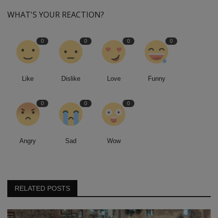
WHAT'S YOUR REACTION?
0
0
0
0
Like
Dislike
Love
Funny
0
0
0
Angry
Sad
Wow
RELATED POSTS