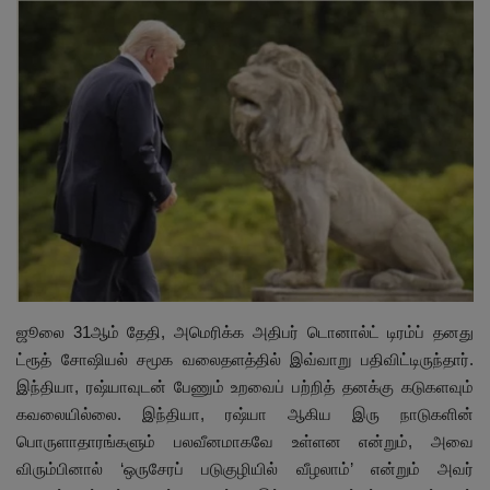
இதர
சந்தா
Language
English
Tamil
ஜூலை 31ஆம் தேதி, அமெரிக்க அதிபர் டொனால்ட் டிரம்ப் தனது
ட்ரூத் சோஷியல் சமூக வலைதளத்தில் இவ்வாறு பதிவிட்டிருந்தார்.
இந்தியா, ரஷ்யாவுடன் பேணும் உறவைப் பற்றித் தனக்கு கடுகளவும்
கவலையில்லை. இந்தியா, ரஷ்யா ஆகிய இரு நாடுகளின்
பொருளாதாரங்களும் பலவீனமாகவே உள்ளன என்றும், அவை
விரும்பினால் ‘ஒருசேரப் படுகுழியில் வீழலாம்’ என்றும் அவர்