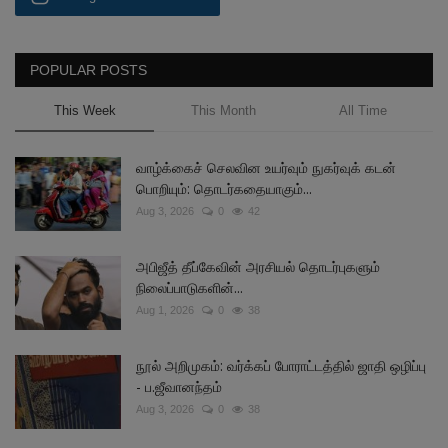
POPULAR POSTS
This Week
This Month
All Time
வாழ்க்கைச் செலவின உயர்வும் நுகர்வுக் கடன்
பொறியும்: தொடர்கதையாகும்...
Aug 3, 2026
0
42
அபிஜீத் தீப்கேவின் அரசியல் தொடர்புகளும்
நிலைப்பாடுகளின்...
Aug 1, 2026
0
38
நூல் அறிமுகம்: வர்க்கப் போராட்டத்தில் ஜாதி ஒழிப்பு
- ப.ஜீவானந்தம்
Aug 3, 2026
0
38