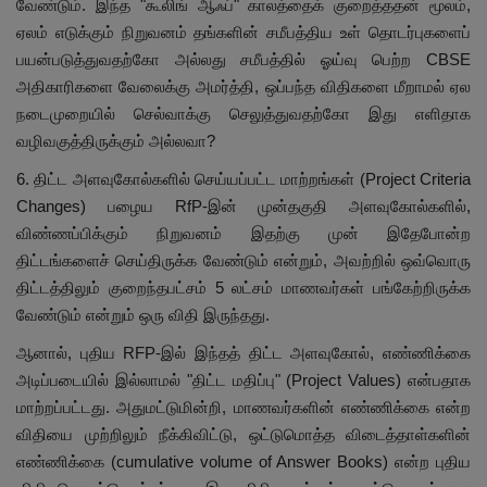
வேண்டும். இந்த "கூலிங் ஆஃப்" காலத்தைக் குறைத்ததன் மூலம்,
ஏலம் எடுக்கும் நிறுவனம் தங்களின் சமீபத்திய உள் தொடர்புகளைப்
பயன்படுத்துவதற்கோ அல்லது சமீபத்தில் ஓய்வு பெற்ற CBSE
அதிகாரிகளை வேலைக்கு அமர்த்தி, ஒப்பந்த விதிகளை மீறாமல் ஏல
நடைமுறையில் செல்வாக்கு செலுத்துவதற்கோ இது எளிதாக
வழிவகுத்திருக்கும் அல்லவா?
6. திட்ட அளவுகோல்களில் செய்யப்பட்ட மாற்றங்கள் (Project Criteria
Changes) பழைய RfP-இன் முன்தகுதி அளவுகோல்களில்,
விண்ணப்பிக்கும் நிறுவனம் இதற்கு முன் இதேபோன்ற
திட்டங்களைச் செய்திருக்க வேண்டும் என்றும், அவற்றில் ஒவ்வொரு
திட்டத்திலும் குறைந்தபட்சம் 5 லட்சம் மாணவர்கள் பங்கேற்றிருக்க
வேண்டும் என்றும் ஒரு விதி இருந்தது.
ஆனால், புதிய RFP-இல் இந்தத் திட்ட அளவுகோல், எண்ணிக்கை
அடிப்படையில் இல்லாமல் "திட்ட மதிப்பு" (Project Values) என்பதாக
மாற்றப்பட்டது. அதுமட்டுமின்றி, மாணவர்களின் எண்ணிக்கை என்ற
விதியை முற்றிலும் நீக்கிவிட்டு, ஒட்டுமொத்த விடைத்தாள்களின்
எண்ணிக்கை (cumulative volume of Answer Books) என்ற புதிய