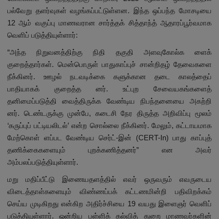
பல்வேறு தளர்வுகள் வழங்கப்பட்டுள்ளன. இந்த ஒப்பந்த மோசடியை
12 ஆம் வகுப்பு மாணவரான சார்த்தக் சித்தாந்த் ஆதாரப்பூர்வமாக
வெளிப் படுத்தியுள்ளார்:
“அந்த நிறுவனத்திற்கு நிதி தகுதி அளவுகோல்க ளைக்
குறைத்தார்கள். மென்பொருள் பாதுகாப்புச் சான்றிதழ் தேவைகளை
நீக்கினர். ஊழல் நடவடிக்கை களுக்கான தடை காலத்தைப்
பாதியாகக் குறைத்த னர். உட்புற சேவையகங்களைத்
தனிமைப்படுத்தி வைத்திருக்க வேண்டிய நிபந்தனையை அகற்றி
னர். டெண்டருக்கு முன்பே, கடைசி நேர திருத்த அறிவிப்பு மூலம்
‘கருப்புப் பட்டியலிடல்’ என்ற சொல்லை நீக்கினர். மேலும், கட்டாயமாக
மேற்கொள் ளப்பட வேண்டிய செர்ட்-இன் (CERT-In) பாது காப்புத்
தணிக்கைகளையும் புறக்கணித்தனர்” என அவர்
அம்பலப்படுத்தியுள்ளார்.
மறு மதிப்பீட்டு இணையதளத்தில் எவர் ஒருவரும் எவருடைய
விடைத்தாள்களையும் விண்ணப்பக் கட்டணமின்றி பதிவிறக்கம்
செய்ய முடிகிறது என்கிற அதிர்ச்சியை 19 வயது இளைஞர் வெளிப்
படுத்தியுள்ளார். ஒன்றிய பள்ளிக் கல்வித் துறை மாணவர்களின்