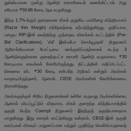
துல்லியமான மூன்று ஆண்டு சராசரியைக் கணக்கிட்டால் அது
சரியாக ₹50.86 கோடி ஆக வருகிறது.
இந்த 1.7%-க்கும் குறைவான மிகக் குறுகிய மயிரிழை வித்தியாசம்
(Razor thin Margin) சந்தேகத்தை ஏற்படுத்துகிறது. குறிப்பாக,
பழைய RfP-இன் ஏலத்திற்கு முந்தைய விளக்கக் கூட்டத்தில் (Pre-
Bid Clarifications), 'ஸ்ரீ இன்ஃபோ சொல்யூஷன்' நிறுவனம்
ஆரோக்கியமான போட்டியை ஊக்குவிப்பதற்காகக் கடந்த 3
ஆண்டுகளுக்கான குறைந்தபட்ச சராசரி ஆண்டு வருவாயை ₹30
கோடியாக வைக்கக் கோரியிருந்தது. திட்டத்தின் மதிப்பிடப்பட்ட
செலவை விட ₹30 கோடி என்பதே அதிகம் என்றும் அவர்கள்
வாதாடியிருந்தனர். ஆனால், CBSE அவர்களின் கோரிக்கையை
நிராகரித்தது.
அவர்களுக்குச் சிறிய நிறுவனங்கள் உள்ளே வருவது பிடிக்கவில்லை,
ஆனால் வியப்பூட்டும் விதமாக, மிகக் குறைந்த வித்தியாசத்தில்
தகுதி பெற்ற Coempt நிறுவனம் இதற்குத் தகுதியானதாக
மாறுகிறது. இது எதைக் காட்டுகிறது என்றால், CBSE-இன் தகுதி
வரம்புகள் மிகவும் பாதுகாப்பான மற்றும் முதிர்ந்த மென்பொருளைத்