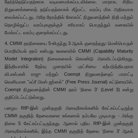
தேர்ந்தெடுப்பதற்காக வடிவமைக்கப்படவில்லை. மாறாக, சிறிய
நிறுவனங்களைத் தடுப்பதற்காகக் கீழ்மட்ட வரம்பு மிக அதிகமாக
வைக்கப்பட்டது, அதே நேரத்தில் கோஎம்ட் நிறுவனத்தின் நிதி மற்றும்
தொழில்நுட்ப வரம்புகளுக்குச் சரியாகப் பொருந்தும் வகையில்
மேல்மட்ட வரம்பு குறைக்கப்பட்டது.
4. CMMI தரநிலையை 5-லிருந்து 3 ஆகக் குறைத்தது: மென்பொருள்
பொறியியல் தரம் என்பது உலகளவில் CMMI (Capability Maturity
Model Integration) நிலைகளைக் கொண்டு அளவிடப்படுகிறது.
இந்தியாவில் தேர்வு முறையில் புரட்சியை ஏற்படுத்தியதாக
வி.எஸ்.என் ராஜு மற்றும் Coempt நிறுவனத்தைப் பாராட்டி
வெளியான "ஃப்ரீ பிரஸ் ஜர்னல்" (Free Press Journal) கட்டுரையில்,
Coempt நிறுவனத்தின் CMMI தரம் 'நிலை 3' (Level 3) என்று
குறிப்பிடப்பட்டுள்ளது.
பழைய RfP-இன் முன்தகுதி அளவுகோல்களில் கேட்கப்பட்டிருந்த
CMMI தகுதித் தேவைகளை உங்களால் நம்பவே முடியாது - அங்கு
நிலை 5 கேட்கப்பட்டிருந்தது. ஆனால் புதிய RfP-இன் முன்தகுதி
அளவுகோல்களில், இந்த CMMI தகுதித் தேவை 'நிலை 3' ஆகக்