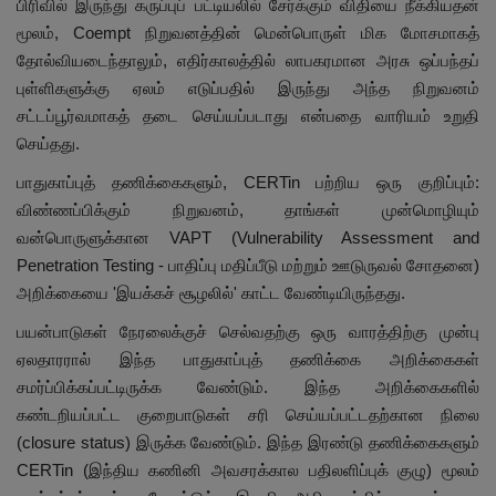
பிரிவில் இருந்து கருப்புப் பட்டியலில் சேர்க்கும் விதியை நீக்கியதன்
மூலம், Coempt நிறுவனத்தின் மென்பொருள் மிக மோசமாகத்
தோல்வியடைந்தாலும், எதிர்காலத்தில் லாபகரமான அரசு ஒப்பந்தப்
புள்ளிகளுக்கு ஏலம் எடுப்பதில் இருந்து அந்த நிறுவனம்
சட்டப்பூர்வமாகத் தடை செய்யப்படாது என்பதை வாரியம் உறுதி
செய்தது.
பாதுகாப்புத் தணிக்கைகளும், CERTin பற்றிய ஒரு குறிப்பும்:
விண்ணப்பிக்கும் நிறுவனம், தாங்கள் முன்மொழியும்
வன்பொருளுக்கான VAPT (Vulnerability Assessment and
Penetration Testing - பாதிப்பு மதிப்பீடு மற்றும் ஊடுருவல் சோதனை)
அறிக்கையை 'இயக்கச் சூழலில்' காட்ட வேண்டியிருந்தது.
பயன்பாடுகள் நேரலைக்குச் செல்வதற்கு ஒரு வாரத்திற்கு முன்பு
ஏலதாரரால் இந்த பாதுகாப்புத் தணிக்கை அறிக்கைகள்
சமர்ப்பிக்கப்பட்டிருக்க வேண்டும். இந்த அறிக்கைகளில்
கண்டறியப்பட்ட குறைபாடுகள் சரி செய்யப்பட்டதற்கான நிலை
(closure status) இருக்க வேண்டும். இந்த இரண்டு தணிக்கைகளும்
CERTin (இந்திய கணினி அவசரக்கால பதிலளிப்புக் குழு) மூலம்