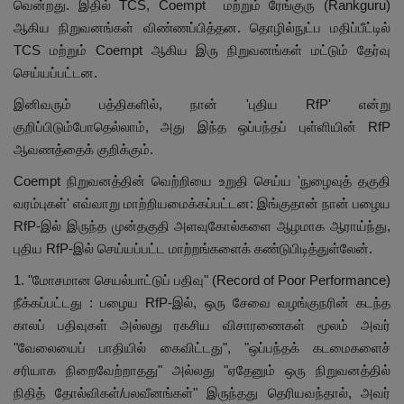
வென்றது. இதில் TCS, Coempt மற்றும் ரேங்குரு (Rankguru)
ஆகிய நிறுவனங்கள் விண்ணப்பித்தன. தொழில்நுட்ப மதிப்பீட்டில்
TCS மற்றும் Coempt ஆகிய இரு நிறுவனங்கள் மட்டும் தேர்வு
செய்யப்பட்டன.
இனிவரும் பத்திகளில், நான் 'புதிய RfP' என்று
குறிப்பிடும்போதெல்லாம், அது இந்த ஒப்பந்தப் புள்ளியின் RfP
ஆவணத்தைக் குறிக்கும்.
Coempt நிறுவனத்தின் வெற்றியை உறுதி செய்ய 'நுழைவுத் தகுதி
வரம்புகள்' எவ்வாறு மாற்றியமைக்கப்பட்டன: இங்குதான் நான் பழைய
RfP-இல் இருந்த முன்தகுதி அளவுகோல்களை ஆழமாக ஆராய்ந்து,
புதிய RfP-இல் செய்யப்பட்ட மாற்றங்களைக் கண்டுபிடித்துள்லேன்.
1. "மோசமான செயல்பாட்டுப் பதிவு" (Record of Poor Performance)
நீக்கப்பட்டது : பழைய RfP-இல், ஒரு சேவை வழங்குநரின் கடந்த
காலப் பதிவுகள் அல்லது ரகசிய விசாரணைகள் மூலம் அவர்
"வேலையைப் பாதியில் கைவிட்டது", "ஒப்பந்தக் கடமைகளைச்
சரியாக நிறைவேற்றாதது" அல்லது "ஏதேனும் ஒரு நிறுவனத்தில்
நிதித் தோல்விகள்/பலவீனங்கள்" இருந்தது தெரியவந்தால், அவர்