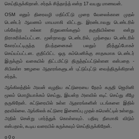
செய்திருக்கிறான். சர்தக் சித்தாந்த் என்ற 17 வயது மாணவன்.
OSM எனும் திரைவழி மதிப்பீட்டு முறை வேலைக்கான முதல்
டெண்டர் ஆவணம் மாயமாகி விட்டது. இரண்டாவது டெண்டரில்
பங்கேற்ற எல்லா நிறுவனங்களும் தகுதியில்லை என்று
நிராகரிக்கப்பட்டன. மூன்றாவது டெண்டரில், முந்தைய டெண்டரில்
கோரப்பட்டிருந்த நிபந்தனைகள் பலதும் நீர்த்துப்போகச்
செய்யப்பட்டன. குறிப்பிட்ட ஒரு கம்பெனிக்கு சாதகமாக டெண்டர்
இருக்கும் வகையில் திட்டமிட்டு திருத்தப்பட்டுள்ளன என்பதை -
சிபிஎஸ்ஈ ஊழலை ஆதாரங்களுடன் புட்டுப்புட்டு வைத்திருக்கிறான்
சர்தக்.
ஆங்கிலத்தில் அவன் எழுதிய கட்டுரையை நேரம் கருதி ஜெமினி
மூலம் மொழியாக்கம் செய்து, இயன்ற அளவில் எடிட் செய்து கீழே
தருகிறேன். கட்டுரையில் உள்ள ஆதாரங்களின் படங்களை இதில்
தரவில்லை. ஆங்கிலக் கட்டுரை இணைப்பு முதல் கமென்ட்டில் உள்ளது.
அதில் சென்று பார்த்துக் கொள்ளவும். பதிவு நீளமாகி விடும்
என்பதால், கூடிய வரையில் சுருக்கவும் செய்திருக்கிறேன்.
o 0 o