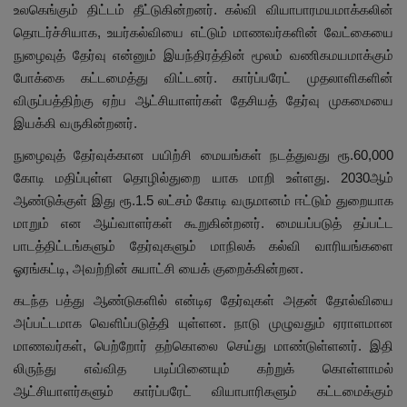
உலகெங்கும் திட்டம் தீட்டுகின்றனர். கல்வி வியாபாரமயமாக்கலின்
தொடர்ச்சியாக, உயர்கல்வியை எட்டும் மாணவர்களின் வேட்கையை
நுழைவுத் தேர்வு என்னும் இயந்திரத்தின் மூலம் வணிகமயமாக்கும்
போக்கை கட்டமைத்து விட்டனர். கார்ப்பரேட் முதலாளிகளின்
விருப்பத்திற்கு ஏற்ப ஆட்சியாளர்கள் தேசியத் தேர்வு முகமையை
இயக்கி வருகின்றனர்.
நுழைவுத் தேர்வுக்கான பயிற்சி மையங்கள் நடத்துவது ரூ.60,000
கோடி மதிப்புள்ள தொழில்துறை யாக மாறி உள்ளது. 2030ஆம்
ஆண்டுக்குள் இது ரூ.1.5 லட்சம் கோடி வருமானம் ஈட்டும் துறையாக
மாறும் என ஆய்வாளர்கள் கூறுகின்றனர். மையப்படுத் தப்பட்ட
பாடத்திட்டங்களும் தேர்வுகளும் மாநிலக் கல்வி வாரியங்களை
ஓரங்கட்டி, அவற்றின் சுயாட்சி யைக் குறைக்கின்றன.
கடந்த பத்து ஆண்டுகளில் என்டிஏ தேர்வுகள் அதன் தோல்வியை
அப்பட்டமாக வெளிப்படுத்தி யுள்ளன. நாடு முழுவதும் ஏராளமான
மாணவர்கள், பெற்றோர் தற்கொலை செய்து மாண்டுள்ளனர். இதி
லிருந்து எவ்வித படிப்பினையும் கற்றுக் கொள்ளாமல்
ஆட்சியாளர்களும் கார்ப்பரேட் வியாபாரிகளும் கட்டமைக்கும்