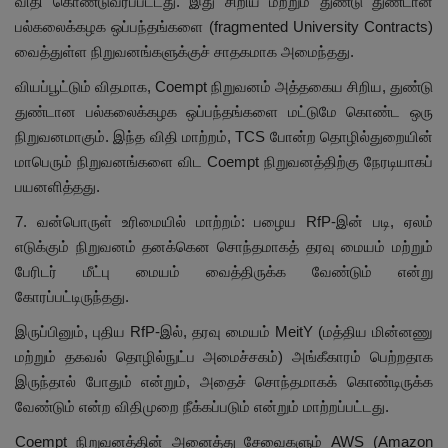
விதி கொண்டுவரப்பட்டது. இது சிறிய மற்றும் துண்டு துண்டான
பல்கலைக்கழக ஒப்பந்தங்களை (fragmented University Contracts)
வைத்துள்ள நிறுவனங்களுக்குச் சாதகமாக அமைந்தது.
வியப்பூட்டும் விதமாக, Coempt நிறுவனம் அத்தகைய சிறிய, துண்டு
துண்டான பல்கலைக்கழக ஒப்பந்தங்களை மட்டுமே கொண்ட ஒரு
நிறுவனமாகும். இந்த விதி மாற்றம், TCS போன்ற தொழில்துறையின்
மாபெரும் நிறுவனங்களை விட Coempt நிறுவனத்திற்கு நேரடியாகப்
பயனளித்தது.
7. வன்பொருள் உரிமையில் மாற்றம்: பழைய RfP-இன் படி, ஏலம்
எடுக்கும் நிறுவனம் தனக்கென சொந்தமாகத் தரவு மையம் மற்றும்
பேரிடர் மீட்பு மையம் வைத்திருக்க வேண்டும் என்று
கோரப்பட்டிருந்தது.
இருப்பினும், புதிய RfP-இல், தரவு மையம் MeitY (மத்திய மின்னணு
மற்றும் தகவல் தொழில்நுட்ப அமைச்சகம்) அங்கீகாரம் பெற்றதாக
இருந்தால் போதும் என்றும், அதைச் சொந்தமாகக் கொண்டிருக்க
வேண்டும் என்ற விதிமுறை நீக்கப்படும் என்றும் மாற்றப்பட்டது.
Coempt நிறுவனத்தின் அனைத்து சேவைகளும் AWS (Amazon