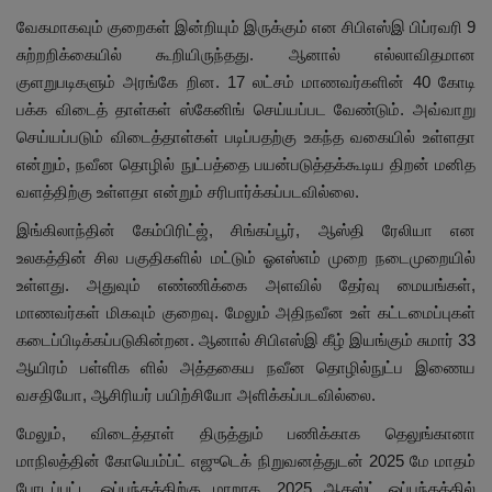
வேகமாகவும் குறைகள் இன்றியும் இருக்கும் என சிபிஎஸ்இ பிப்ரவரி 9
சுற்றறிக்கையில் கூறியிருந்தது. ஆனால் எல்லாவிதமான
குளறுபடிகளும் அரங்கே றின. 17 லட்சம் மாணவர்களின் 40 கோடி
பக்க விடைத் தாள்கள் ஸ்கேனிங் செய்யப்பட வேண்டும். அவ்வாறு
செய்யப்படும் விடைத்தாள்கள் படிப்பதற்கு உகந்த வகையில் உள்ளதா
என்றும், நவீன தொழில் நுட்பத்தை பயன்படுத்தக்கூடிய திறன் மனித
வளத்திற்கு உள்ளதா என்றும் சரிபார்க்கப்படவில்லை.
இங்கிலாந்தின் கேம்பிரிட்ஜ், சிங்கப்பூர், ஆஸ்தி ரேலியா என
உலகத்தின் சில பகுதிகளில் மட்டும் ஓஎஸ்எம் முறை நடைமுறையில்
உள்ளது. அதுவும் எண்ணிக்கை அளவில் தேர்வு மையங்கள்,
மாணவர்கள் மிகவும் குறைவு. மேலும் அதிநவீன உள் கட்டமைப்புகள்
கடைப்பிடிக்கப்படுகின்றன. ஆனால் சிபிஎஸ்இ கீழ் இயங்கும் சுமார் 33
ஆயிரம் பள்ளிக ளில் அத்தகைய நவீன தொழில்நுட்ப இணைய
வசதியோ, ஆசிரியர் பயிற்சியோ அளிக்கப்படவில்லை.
மேலும், விடைத்தாள் திருத்தும் பணிக்காக தெலுங்கானா
மாநிலத்தின் கோயெம்ப்ட் எஜுடெக் நிறுவனத்துடன் 2025 மே மாதம்
போடப்பட்ட ஒப்பந்தத்திற்கு மாறாக, 2025 ஆகஸ்ட் ஒப்பந்தத்தில்