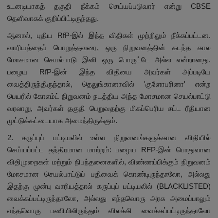
உடனடியாகத் தகுதி நீக்கம் செய்யப்படுவார் என்று CBSE
தெளிவாகக் குறிப்பிட்டிருந்தது.
ஆனால், புதிய RfP-இல் இந்த விதிகள் முற்றிலும் நீக்கப்பட்டன.
வாரியத்தைப் பொறுத்தவரை, ஒரு நிறுவனத்தின் கடந்த கால
மோசமான செயல்பாடு இனி ஒரு பொருட்டே அல்ல என்றானது.
பழைய RfP-இன் இந்த விதியை அவர்கள் அப்படியே
வைத்திருந்திருந்தால், தெலுங்கானாவில் 'குளோபரினா' என்ற
பெயரில் கோஎம்ட் நிறுவனம் நடத்திய அந்த மோசமான செயல்பாட்டு
வரலாறு, அவர்கள் தகுதி பெறுவதற்கு மிகப்பெரிய சட்ட ரீதியான
முட்டுக்கட்டையாக அமைந்திருக்கும்.
2. கருப்புப் பட்டியலில் உள்ள நிறுவனங்களுக்கான விதியில்
செய்யப்பட்ட தந்திரமான மாற்றம்: பழைய RFP-இன் பொதுவான
விதிமுறைகள் மற்றும் நிபந்தனைகளில், விண்ணப்பிக்கும் நிறுவனம்
மோசமான செயல்பாட்டுப் பதிவைக் கொண்டிருந்தாலோ, அல்லது
இதற்கு முன்பு வாரியத்தால் கருப்புப் பட்டியலில் (BLACKLISTED)
வைக்கப்பட்டிருந்தாலோ, அல்லது எந்தவொரு அரசு அமைப்பாலும்
எந்தவொரு பணியிலிருந்தும் விலக்கி வைக்கப்பட்டிருந்தாலோ