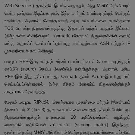
Web Services) தளத்தில் இயங்குவதாலும், அது MeitY அங்கீகாரம்
பெற்ற ஒன்றாக இருப்பதாலும், இந்த மாற்றம் அவர்களுக்குப் பெரிதும்
உதவியது. ஆனால், சொந்தமாகத் தரவு மையங்களை வைத்துள்ள
TCS போன்ற நிறுவனங்களுக்கு இதனால் எந்தப் பயனும் இல்லை.
(கீழே உள்ள ஸ்கிரீன்ஷாட், 'onmark' (கோஎம்ட் நிறுவனத்தின் தளம்)
எங்கு ஹோஸ்ட் செய்யப்பட்டுள்ளது என்பதற்கான ASN மற்றும் IP
முகவரியைக் காட்டுகிறது).
பழைய RFP-இல், உள்ளூர் சர்வர் பயன்பாட்டைச் சேவை வழங்குநர்
காப்பீடு (insure) செய்ய வேண்டும் என்றிருந்தது. ஆனால், புதிய
RFP-இல் இது நீக்கப்பட்டது. Onmark தளம் Azure-இல் ஹோஸ்ட்
செய்யப்பட்டுள்ளதால், இந்த நீக்கம் கோஎம்ட் நிறுவனத்திற்குச்
சாதகமாக அமைந்தது.
மேலும் பழைய RfP-இல், சொந்தமாக முதன்மை மற்றும் இரண்டாம்
நிலை 'டயர் 3' (Tier 3) தரவு மையங்களை வைத்திருக்கும் பெரிய ஐடி
நிறுவனங்களுக்குச் சாதகமாக 20 மதிப்பெண்கள் வழங்கும்
வகையில் மதிப்பெண் கட்டமைப்பு (scoring matrix) இருந்தது.
மூன்றாம் தரப்பு MeitY அங்கீகாரம் பெற்ற தரவு மையங்களை மட்டுமே