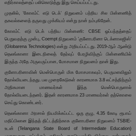
எதிர்காலத்தைப் பலிகொடுத்து இது செய்யப்பட்டது.
முதலில், 'கோஎம்ட் எடு டெக்' நிறுவனம் பற்றிய சில பின்னணித்
தகவல்களைத் தருவது முக்கியம் என்று நான் நம்புகிறேன்.
கோஎம்ட் எடு டெக் பற்றிய பின்னணி: CBSE ஒப்பந்தத்தைப்
பெறுவதற்கு முன்பு, Coempt நிறுவனம் 'குளோபரினா டெக்னாலஜிஸ்'
(Globarena Technologies) என்று அறியப்பட்டது. 2019-ஆம் ஆண்டு
தெலங்கானா இடைநிலைத் தேர்வுப் பேரழிவிற்குப் பின்னணியில்
இருந்த அதே அருவருப்பான, மோசமான நிறுவனம் தான் இது.
குளோபரினாவின் மென்பொருள் மிக மோசமாகவும், பெருமளவிலும்
தோல்வியடைந்தது. பல முறைகேடுகள் காரணமாக 3.8 லட்சத்திற்கும்
அதிகமான மாணவர்கள் இந்த மென்பொருளால்
தோல்வியடைந்தனர். இதன் காரணமாக 23 மாணவர்கள் தற்கொலை
செய்து கொண்டனர்.
தெலங்கானா அரசால் நியமிக்கப்பட்ட ஒரு குழு, 4.35 கோடி ரூபாய்
மதிப்பிலான இந்தத் திட்டத்திற்காக குளோபரினா நிறுவனம் TSBIE-
உடன் (Telangana State Board of Intermediate Education)
முறையான ஒப்பந்தம் எதிலும் கையெழுத்திடவில்லை என்பதைக்