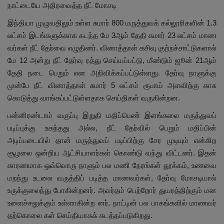
நாட்டையே அதிரவைத்த நீட் மோசடி
இந்தியா முழுவதிலும் உள்ள சுமார் 800 மருத்துவக் கல்லூரிகளின் 1.3
லட்சம் இடங்களுக்காக கடந்த மே 3ஆம் தேதி சுமார் 23 லட்சம் மாண
வர்கள் நீட் தேர்வை எழுதினர். வினாத்தாள் கசிவு குற்றச்சாட்டுகளால்
மே 12 அன்று நீட் தேர்வு ரத்து செய்யப்பட்டு, மீண்டும் ஜூன் 21ஆம்
தேதி நடை பெறும் என அறிவிக்கப்பட்டுள்ளது. தேர்வு நாளுக்கு
முன்பே நீட் வினாத்தாள் சுமார் 5 லட்சம் ரூபாய் அளவிற்கு காசு
கொடுத்து வாங்கப்பட்டுள்ளதாக செய்திகள் வருகின்றன.
பன்னிரண்டாம் வகுப்பு இறுதி மதிப்பெண் இளங்கலை மருத்துவப்
படிப்புக்கு உகந்தது அல்ல, நீட் தேர்வில் பெறும் மதிப்பின்
அடிப்படையில் தான் மருத்துவப் படிப்பிற்கு சேர முடியும் என்கிற
சூழலை ஒன்றிய ஆட்சியாளர்கள் கொண்டு வந்து விட்டனர். இதன்
காரணமாக ஒவ்வொரு நாளும் பல மணி நேரங்கள் தூக்கம், உணவை
மறந்து உடலை வருத்திப் படித்த மாணவர்கள், தேர்வு மோசடியால்
உருக்குலைந்து போகின்றனர். அவர்தம் பெற்றோர் துயரத்திற்கும் மன
உளைச்சலுக்கும் உள்ளாகின்ற னர். நாட்டின் பல பாகங்களில் மாணவர்
தற்கொலை கள் செய்தியாகக் கடத்தப்படுகிறது.