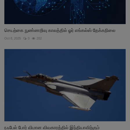
செயற்கை நுண்ணறிவு காலத்தில் ஓர் எங்கல்ஸ் தேக்கநிலை
Oct 8, 2025
0
202
ரஃபேல் போர் விமான விவகாரத்தில் இந்தியாவிற்கும்