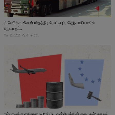
அமெரிக்க-சீன போர்தந்திர போட்டியும், தெற்காசியாவில்
உருவாகும்...
Mar 12, 2023
0
261
ரஷ்யாவுக்கு எதிரான ஐரோப்பிய ஒன்றியத்தின் தடைகள்: தகவல்...