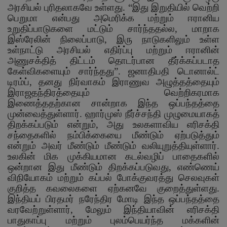
அரசியல் புரிதலாகவே உள்ளது.
“
இது இறுதியில் வெற்றி
பெறுமா என்பது அமெரிக்க மற்றும் ஈரானிய
உறுதிப்பாடுகளை மட்டும் சார்ந்ததல்ல
,
மாறாக
இஸ்ரேலின் நிலைப்பாடு
,
இரு நாடுகளிலும் உள்ள
உள்நாட்டு அரசியல் எதிர்ப்பு மற்றும் ஈரானின்
அணுசக்தித் திட்டம் தொடர்பான தீர்க்கப்படாத
கேள்விகளையும் சார்ந்தது
”.
ஜனாதிபதி டொனால்ட்
டிரம்ப்
,
தனது நிர்வாகம் இராணுவ அழுத்தத்தையும்
இராஜதந்திரத்தையும் வெற்றிகரமாக
இணைத்ததற்கான சான்றாக இந்த ஒப்பந்தத்தை
முன்வைத்துள்ளார். ஹார்முஸ் நீர்ச்சந்தி முழுமையாகத்
திறக்கப்படும் என்றும்
,
அது உலகளாவிய எரிசக்தி
சந்தைகளில் நம்பிக்கையை மீண்டும் ஏற்படுத்தும்
என்றும் அவர் மீண்டும் மீண்டும் வலியுறுத்தியுள்ளார்.
உலகின் மிக முக்கியமான கடல்வழிப் பாதைகளில்
ஒன்றான இது மீண்டும் திறக்கப்படுவது
,
எண்ணெய்
விநியோகம் மற்றும் கப்பல் போக்குவரத்து செலவுகள்
குறித்த கவலைகளை ஏற்கனவே குறைத்துள்ளது.
இந்தியப் பிரதமர் நரேந்திர மோடி இந்த ஒப்பந்தத்தை
வரவேற்றுள்ளார்
,
மேலும் இந்தியாவின் எரிசக்தி
பாதுகாப்பு மற்றும் புலம்பெயர்ந்த மக்களின்