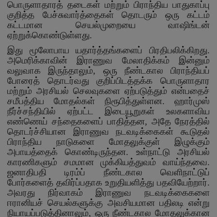
பொருளாதாரத் தடைகள் மற்றும் பிராந்திய பாதுகாப்பு
குறித்த பேச்சுவார்த்தைகள் தொடரும் ஒரு கட்டம்
கட்டமான செயல்முறையை வாஷிங்டன்
ஏற்றுக்கொண்டுள்ளது.
இது மூலோபாய யதார்த்தங்களைப் பிரதிபலிக்கிறது.
அமெரிக்காவின் இராணுவ மேலாதிக்கம் இன்னும்
வலுவாக இருந்தாலும்
,
ஒரு நீண்டகால பிராந்தியப்
போரைத் தொடர்வது குறிப்பிடத்தக்க பொருளாதார
மற்றும் அரசியல் செலவுகளை ஏற்படுத்தும் என்பதைச்
சமீபத்திய மோதல்கள் நிரூபித்துள்ளன. ஹார்முஸ்
நீர்ச்சந்தியில் ஏற்பட்ட இடையூறுகள் உலகளாவிய
எண்ணெய் சந்தைகளைப் பாதித்தன
,
அதே நேரத்தில்
தொடர்ச்சியான இராணுவ நடவடிக்கைகள் கூடுதல்
பிராந்திய நாடுகளை மோதலுக்குள் இழுக்கும்
அபாயத்தைக் கொண்டிருந்தன. உள்நாட்டு அரசியல்
காரணிகளும் சமமான முக்கியத்துவம் வாய்ந்தவை.
ஜனாதிபதி டிரம்ப் நீண்டகால வெளிநாட்டுப்
போர்களைத் தவிர்ப்பதாக உறுதியளித்து பதவியேற்றார்.
அவரது நிர்வாகம் இராணுவ நடவடிக்கைகளை
ஈரானியச் செயல்களுக்கு அவசியமான பதிலடி என்று
நியாயப்படுத்தினாலும்
,
ஒரு நீண்டகால மோதலுக்கான