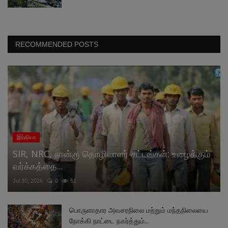
RECOMMENDED POSTS
இந்தியா
SIR, NRC, நான்கு தொழிலாளர் சட்டங்கள்: உழைக்கும்
வர்க்கத்தை...
Jul 30, 2026
0
51
பொருளாதார அவசரநிலை மற்றும் மந்தநிலையை
நோக்கி நாட்டை நகர்த்தும்...