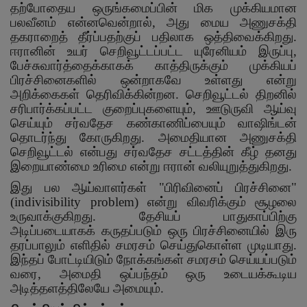
தற்போதைய ஒருங்கமைப்பின் மிக முக்கியமான
பலவீனம் என்னவென்றால்
,
அது மைய அணுசக்தி
தகராறைத் தீர்ப்பதற்குப் பதிலாக ஒத்திவைக்கிறது.
ஈரானின் உயர் செறிவூட்டப்பட்ட யுரேனியம் இருப்பு
,
பேச்சுவார்த்தைக்காகக் காத்திருக்கும் முக்கியப்
பிரச்சினைகளில் ஒன்றாகவே உள்ளது என்று
அறிக்கைகள் தெரிவிக்கின்றன. செறிவூட்டல் திறனில்
சரிபார்க்கப்பட்ட குறைப்புகளையும்
,
ஊடுருவி ஆய்வு
செய்யும் சர்வதேச கண்காணிப்பையும் வாஷிங்டன்
தொடர்ந்து கோருகிறது. அமைதியான அணுசக்தி
செறிவூட்டல் என்பது சர்வதேச சட்டத்தின் கீழ் தனது
இறையாண்மை உரிமை என்று ஈரான் வலியுறுத்துகிறது.
இது பல ஆய்வாளர்கள் "பிரிவினைப் பிரச்சினை"
(
indivisibility problem)
என்று விவரிக்கும் சூழலை
உருவாக்குகிறது. தேசியப் பாதுகாப்பிற்கு
அடிப்படையாகக் கருதப்படும் ஒரு பிரச்சினையில் இரு
தரப்பாலும் எளிதில் சமரசம் செய்துகொள்ள முடியாது.
இந்தப் போட்டியிடும் நோக்கங்கள் சமரசம் செய்யப்படும்
வரை
,
அமைதி ஒப்பந்தம் ஒரு உடையக்கூடிய
அடித்தளத்திலேயே அமையும்.