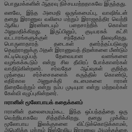
பொதுமக்களின் ஆதரவு நிச்சயமற்றதாகவே இருந்தது.
எனவே
,
இந்த அமைதி ஒருங்கமைப்பு
,
வாஷிங்டன்
தனது இராணுவ வலிமை மற்றும் இராஜதந்திர வெற்றி
ஆகிய இரண்டையும் பறைசாற்றிக் கொள்ள
அனுமதிக்கிறது. இருப்பினும்
,
குடியரசுக் கட்சி
வட்டாரங்களுக்குள் சந்தேகம் நிலவுகிறது.
பொருளாதாரத் தடைகள் தளர்த்தப்படுவது
தெஹ்ரானுக்கு அதன் இராணுவத் திறன்களை மீண்டும்
கட்டியெழுப்பத் தேவையான வளங்களை
வழங்கக்கூடும் என்று சில தீவிரப் போக்காளர்கள்
வாதிடுகின்றனர். சர்வதேச ஆய்வுகள் குறித்த
முந்தைய சர்ச்சைகளைக் கருத்தில் கொண்டு
,
எதிர்கால அணுசக்தி கடமைகளை ஈரான்
நிறைவேற்றும் என்று நம்ப முடியுமா என்று மற்றவர்கள்
கேள்வி எழுப்புகின்றனர்.
ஈரானின் மூலோபாயக் கதைக்களம்
ஈரானின் தலைமையும்கூட இந்த ஒப்பந்தத்தை ஒரு
வெற்றியாகவே சித்தரிக்கிறது. தனது முக்கிய
மூலோபாய இலக்குகளை விட்டுக்கொடுக்காமல்
,
அமெரிக்க மற்றும் இஸ்ரேலிய இராணுவ அழுத்தத்தை