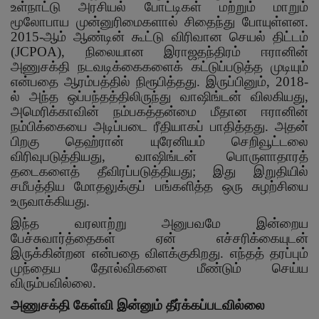
உள்நாட்டு அரசியல் போட்டிகள் மற்றும் மாறும்
மூலோபாய முன்னுரிமைகளால் சிதைந்து போயுள்ளன.
2015-
ஆம் ஆண்டின் கூட்டு விரிவான செயல் திட்டம்
(
JCPOA),
நிலையான இராஜதந்திரம் ஈரானின்
அணுசக்தி நடவடிக்கைகளைக் கட்டுப்படுத்த முடியும்
என்பதை ஆரம்பத்தில் நிரூபித்தது. இருப்பினும்
, 2018-
ல் அந்த ஒப்பந்தத்திலிருந்து வாஷிங்டன் விலகியது
,
அமெரிக்காவின் நம்பகத்தன்மை மீதான ஈரானின்
நம்பிக்கையை அடிப்படை ரீதியாகப் பாதித்தது. அதன்
பிறகு தெஹ்ரான் யுரேனியம் செறிவூட்டலை
விரிவுபடுத்தியது
,
வாஷிங்டன் பொருளாதாரத்
தடைகளைத் தீவிரப்படுத்தியது
;
இது இறுதியில்
சமீபத்திய மோதலுக்குப் பங்களித்த ஒரு சுழற்சியை
உருவாக்கியது.
இந்த வரலாற்று அனுபவமே இன்றைய
பேச்சுவார்த்தைகள் ஏன் எச்சரிக்கையுடன்
இருக்கின்றன என்பதை விளக்குகிறது. எந்தத் தரப்பும்
முந்தைய தோல்விகளை மீண்டும் செய்ய
விரும்பவில்லை.
அணுசக்தி கேள்வி இன்னும் தீர்க்கப்படவில்லை