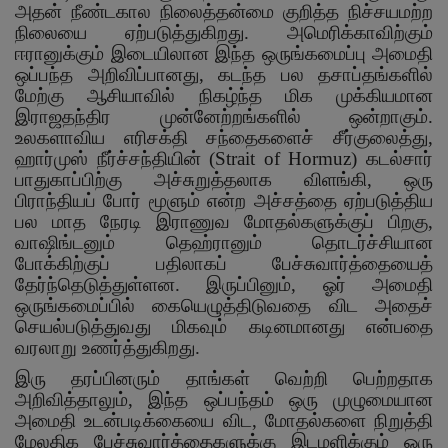
அதன் நீண்டகால நிலைத்தன்மை குறித்த நிச்சயமற்ற
நிலையை ஏற்படுத்துகிறது. அமெரிக்காவிற்கும்
ஈரானுக்கும் இடையிலான இந்த ஒருங்கமைப்பு அமைதி
ஒப்பந்த அறிவிப்பானது
,
கடந்த பல தசாப்தங்களில்
மேற்கு ஆசியாவில் நிகழ்ந்த மிக முக்கியமான
இராஜதந்திர முன்னேற்றங்களில் ஒன்றாகும்.
உலகளாவிய எரிசக்தி சந்தைகளைச் சீர்குலைத்து
,
ஹார்முஸ் நீர்ச்சந்தியின் (
Strait of Hormuz)
கடல்சார்
பாதுகாப்பிற்கு அச்சுறுத்தலாக விளங்கி
,
ஒரு
பிராந்தியப் போர் மூளும் என்ற அச்சத்தை ஏற்படுத்திய
பல மாத நேரடி இராணுவ மோதல்களுக்குப் பிறகு
,
வாஷிங்டனும் தெஹ்ரானும் தொடர்ச்சியான
போக்கிற்குப் பதிலாகப் பேச்சுவார்த்தையைத்
தேர்ந்தெடுத்துள்ளன. இருப்பினும்
,
ஓர் அமைதி
ஒருங்கமைப்பில் கையெழுத்திடுவதை விட அதைச்
செயல்படுத்துவது மிகவும் கடினமானது என்பதை
வரலாறு உணர்த்துகிறது.
இரு தரப்பினரும் தாங்கள் வெற்றி பெற்றதாக
அறிவித்தாலும்
,
இந்த ஒப்பந்தம் ஒரு முழுமையான
அமைதி உடன்படிக்கையை விட
,
மோதல்களை நிறுத்தி
மேலதிக பேச்சுவார்த்தைகளுக்கு இடமளிக்கும் ஒரு