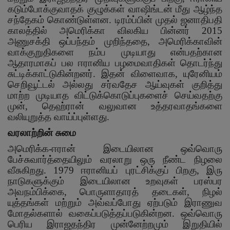
கடும்போக்குவாதக் குழுக்கள் வாஷிங்டன் மீது ஆழ்ந்த
சந்தேகம் கொண்டுள்ளன. டிரம்ப்பின் முதல் ஜனாதிபதி
காலத்தில் அமெரிக்கா விலகிய பின்னர்
2015
அணுசக்தி ஒப்பந்தம் முறிந்ததை
,
அமெரிக்காவின்
வாக்குறுதிகளை நம்ப முடியாது என்பதற்கான
ஆதாரமாகப் பல ஈரானிய பழமைவாதிகள் தொடர்ந்து
சுட்டிக்காட்டுகின்றனர். இதன் விளைவாக
,
யுரேனியம்
செறிவூட்டல் அல்லது சர்வதேச ஆய்வுகள் குறித்து
மாற்ற முடியாத விட்டுக்கொடுப்புகளைச் செய்வதற்கு
முன்
,
தெஹ்ரான் வலுவான உத்தரவாதங்களை
வலியுறுத்த வாய்ப்புள்ளது.
வரலாற்றின் சுமை
அமெரிக்க-ஈரான் இடையிலான ஒவ்வொரு
பேச்சுவார்த்தையிலும் வரலாறு ஒரு நீண்ட நிழலை
வீசுகிறது.
1979
ஈரானியப் புரட்சிக்குப் பிறகு
,
இரு
நாடுகளுக்கும் இடையிலான உறவுகள் பரஸ்பர
அவநம்பிக்கை
,
பொருளாதாரத் தடைகள்
,
நிழல்
யுத்தங்கள் மற்றும் அவ்வப்போது ஏற்படும் இராணுவ
மோதல்களால் வகைப்படுத்தப்படுகின்றன. ஒவ்வொரு
பெரிய இராஜதந்திர முன்னேற்றமும் இறுதியில்