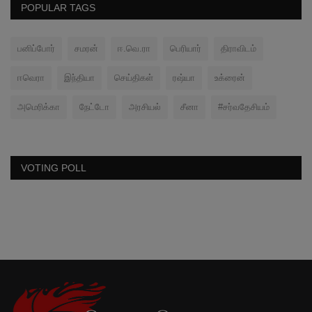
POPULAR TAGS
பனிப்போர்
சமரன்
ஈ.வெ.ரா
பெரியார்
திராவிடம்
ஈவெரா
இந்தியா
செய்திகள்
ரஷ்யா
உக்ரைன்
அமெரிக்கா
நேட்டோ
அரசியல்
சீனா
#சர்வதேசியம்
VOTING POLL