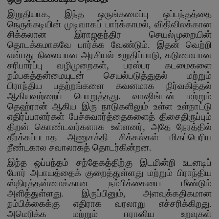
இறுதியாக
,
இந்த ஒருங்கமைப்பு ஒப்பந்தத்தை
நெருக்கடியின் முடிவாகப் பார்க்காமல்
,
விதிவிலக்கான
சிக்கலான இராஜதந்திர செயல்முறையின்
தொடக்கமாகவே பார்க்க வேண்டும். இதன் வெற்றி
என்பது நிலையான அரசியல் உறுதிப்பாடு
,
கடுமையான
சரிபார்ப்பு வழிமுறைகள்
,
பரஸ்பர கடமைகளை
நம்பகத்தன்மையுடன் செயல்படுத்துதல் மற்றும்
பிராந்திய பதற்றங்களை கவனமாக நிர்வகித்தல்
ஆகியவற்றைப் பொறுத்தது. வாஷிங்டன் மற்றும்
தெஹ்ரான் ஆகிய இரு நாடுகளிலும் உள்ள உள்நாட்டு
எதிர்ப்பாளர்கள் பேச்சுவார்த்தைகளைத் திசைதிருப்பும்
திறன் கொண்டவர்களாக உள்ளனர்
,
அதே நேரத்தில்
தீர்க்கப்படாத அணுசக்தி சிக்கல்கள் மிகப்பெரிய
நீண்டகால சவாலாகத் தொடர்கின்றன.
இந்த ஒப்பந்தம் சந்தேகத்திற்கு இடமின்றி உடனடிப்
போர் அபாயத்தைக் குறைத்துள்ளது மற்றும் பிராந்திய
ஸ்திரத்தன்மைக்கான நம்பிக்கையை மீண்டும்
அளித்துள்ளது. இருப்பினும்
,
அளவுக்கதிகமான
நம்பிக்கைக்கு எதிராக வரலாறு எச்சரிக்கிறது.
அமெரிக்க மற்றும் ஈரானிய உறவுகள்