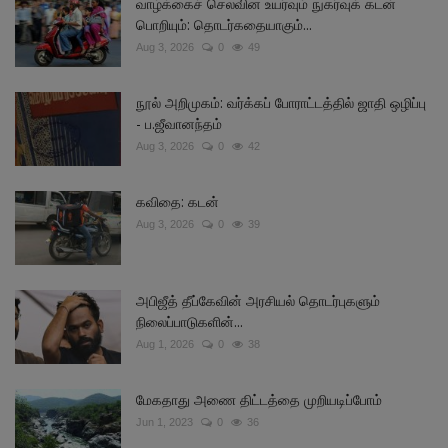
வாழ்க்கைச் செலவின உயர்வும் நுகர்வுக் கடன்
பொறியும்: தொடர்கதையாகும்...
Aug 3, 2026
0
49
நூல் அறிமுகம்: வர்க்கப் போராட்டத்தில் ஜாதி ஒழிப்பு
- ப.ஜீவானந்தம்
Aug 3, 2026
0
42
கவிதை: கடன்
Aug 3, 2026
0
39
அபிஜீத் தீப்கேவின் அரசியல் தொடர்புகளும்
நிலைப்பாடுகளின்...
Aug 1, 2026
0
38
மேகதாது அணை திட்டத்தை முறியடிப்போம்
Jun 1, 2023
0
36