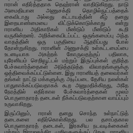
ஈரான் எதிர்த்ததாக தெஹ்ரான் வாதிடுகிறது. நாடு
அமைதியான அணுசக்தி தொழில்நுட்பத்தைக்
கைவிடாது அல்லது கட்டாயத்தின் கீழ் தனது
இறையாண்மையை விட்டுக்கொடுக்காது என்று
ஈரானிய அதிகாரிகள் மீண்டும் மீண்டும் கூறி
வருகின்றனர். அறிக்கையிடப்பட்ட ஒருங்கமைப்பு அந்த
வாதத்தின் ஒரு பகுதியை ஆதரிப்பது போல்
தோன்றுகிறது. ஈரானின் அணுசக்தி உள்கட்டமைப்பை
உடனடியாக அகற்றக் கோருவதற்குப் பதிலாக
,
யுரேனியம் செறிவூட்டல் மற்றும் இருப்புக்கள் குறித்த
பேச்சுவார்த்தைகள் அடுத்தடுத்த விவாதங்களுக்கு
ஒத்திவைக்கப்பட்டுள்ளன. இது ஈரானியத் தலைவர்கள்
தங்கள் நாட்டு மக்களுக்கு அடிப்படை தேசிய நலன்கள்
பாதுகாக்கப்படுவதாகக் கூற அனுமதிக்கிறது
,
அதே
நேரத்தில் எதிர்கால பேச்சுவார்த்தைகள் மூலம்
பொருளாதாரத் தடைகள் நீக்கப்படுவதற்கான வாய்ப்பும்
உருவாகிறது.
இருப்பினும்
,
ஈரான் தனது சொந்த உள்நாட்டுத்
தடைகளை எதிர்கொள்கிறது. பல தசாப்தகால
பொருளாதாரத் தடைகள்
,
இரகசிய நடவடிக்கைகள்
மற்றும் இராஜதந்திர முறிவுகளுக்குப் பிறகு
,
ஈரானிய