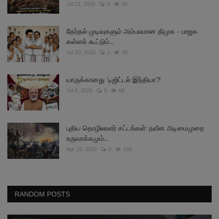
Jul 21, 2026
0
95
தேர்தல் முடிவுகளும் அம்பலமான திமுக - பாஜக
கள்ளக் கூட்டும்...
Jul 20, 2026
1
58
யாருக்கானது 'டிஜிட்டல் இந்தியா'?
Jul 6, 2026
0
68
புதிய தொழிலாளர் சட்டங்கள்: நவீன அடிமைமுறை
உருவாக்கமும்...
Apr 29, 2026
0
186
RANDOM POSTS