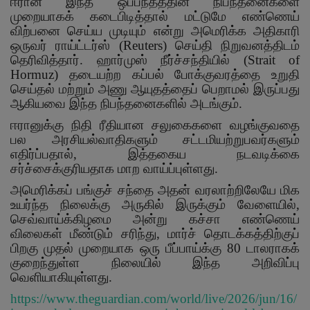
ஈரான் இந்த ஒப்பந்தத்தின் நிபந்தனைகளை
முறையாகக் கடைபிடித்தால் மட்டுமே எண்ணெய்
விற்பனை செய்ய முடியும் என்று அமெரிக்க அதிகாரி
ஒருவர் ராய்ட்டர்ஸ் (
Reuters)
செய்தி நிறுவனத்திடம்
தெரிவித்தார். ஹார்முஸ் நீர்ச்சந்தியில் (
Strait of
Hormuz)
தடையற்ற கப்பல் போக்குவரத்தை உறுதி
செய்தல் மற்றும் அணு ஆயுதத்தைப் பெறாமல் இருப்பது
ஆகியவை இந்த நிபந்தனைகளில் அடங்கும்.
ஈரானுக்கு நிதி ரீதியான சலுகைகளை வழங்குவதை
பல அரசியல்வாதிகளும் சட்டமியற்றுபவர்களும்
எதிர்ப்பதால்
,
இத்தகைய நடவடிக்கை
சர்ச்சைக்குரியதாக மாற வாய்ப்புள்ளது.
அமெரிக்கப் பங்குச் சந்தை அதன் வரலாற்றிலேயே மிக
உயர்ந்த நிலைக்கு அருகில் இருக்கும் வேளையில்
,
செவ்வாய்க்கிழமை அன்று கச்சா எண்ணெய்
விலைகள் மீண்டும் சரிந்து
,
மார்ச் தொடக்கத்திற்குப்
பிறகு முதல் முறையாக ஒரு பீப்பாய்க்கு
80
டாலராகக்
குறைந்துள்ள நிலையில் இந்த அறிவிப்பு
வெளியாகியுள்ளது.
https://www.theguardian.com/world/live/2026/jun/16/