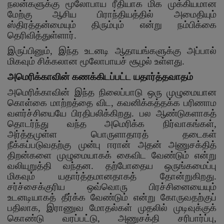
நலன்களுக்கு மூலோபாய ரீதியாக மிக முக்கியமான
மேற்கு ஆசிய பிராந்தியத்தில் அமைதியும்
ஸ்திரத்தன்மையும் திரும்பும் என்று நம்பிக்கை
தெரிவித்துள்ளார்.
இருப்பினும்
,
இந்த உடனடி ஆதாயங்களுக்கு அப்பால்
மிகவும் சிக்கலான மூலோபாயச் சூழல் உள்ளது.
அமெரிக்காவின் கணக்கிடப்பட்ட யதார்த்தவாதம்
அமெரிக்காவின் இந்த நிலைப்பாடு ஒரு முழுமையான
கொள்கை மாற்றத்தை விட
,
கவனிக்கத்தக்க பரிணாம
வளர்ச்சியையே பிரதிபலிக்கிறது. பல ஆண்டுகளாகத்
தொடர்ந்து வந்த அமெரிக்க நிர்வாகங்கள்
,
அர்த்தமுள்ள பொருளாதாரத் தடைகள்
நீக்கப்படுவதற்கு முன்பு ஈரான் அதன் அணுசக்தித்
திறன்களை முழுமையாகக் கைவிட வேண்டும் என்று
வலியுறுத்தி வந்தன. தற்போதைய ஒருங்கமைப்பு
மிகவும் யதார்த்தமானதாகத் தோன்றுகிறது.
சர்ச்சைக்குரிய ஒவ்வொரு பிரச்சினையையும்
உடனடியாகத் தீர்க்க வேண்டும் என்று கோருவதற்குப்
பதிலாக
,
இராணுவ மோதல்கள் முதலில் முடிவுக்குக்
கொண்டு வரப்பட்டு
,
அணுசக்தி சரிபார்ப்பு
,