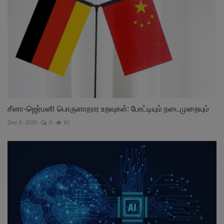
சீனா-ஜெர்மனி பொருளாதார உறவுகள்: போட்டியும் நடைமுறையும்
Dec 6, 2025
0
61