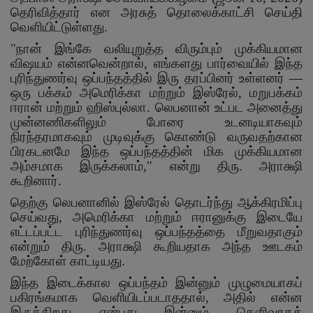
தெரிவித்தார் என அரசுத் தொலைக்காட்சி செய்தி
வெளியிட்டுள்ளது.
"
நான் இங்கே வலியுறுத்த விரும்பும் முக்கியமான
விஷயம் என்னவென்றால்
,
எங்களது பார்வையில் இந்த
புரிந்துணர்வு ஒப்பந்தத்தில் இரு தரப்பினர் உள்ளனர்
—
ஒரு பக்கம் அமெரிக்கா மற்றும் இஸ்ரேல்
,
மறுபக்கம்
ஈரான் மற்றும் ஹிஸ்புல்லா. லெபனான் உட்பட அனைத்து
முன்னணிகளிலும் போரை உடனடியாகவும்
நிரந்தரமாகவும் முடிவுக்கு கொண்டு வருவதற்கான
பிரகடனமே இந்த ஒப்பந்தத்தின் மிக முக்கியமான
அம்சமாக இருக்கலாம்
,"
என்று திரு. அராக்ஷி
கூறினார்.
தெற்கு லெபனானில் இஸ்ரேல் தொடர்ந்து ஆக்கிரமிப்பு
செய்வது
,
அமெரிக்கா மற்றும் ஈரானுக்கு இடையே
எட்டப்பட்ட புரிந்துணர்வு ஒப்பந்தத்தை மீறுவதாகும்
என்றும் திரு. அராக்ஷி கூறியதாக அந்த ஊடகம்
மேற்கோள் காட்டியது.
இந்த இடைக்கால ஒப்பந்தம் இன்னும் முழுமையாகப்
பகிரங்கமாக வெளியிடப்படாததால்
,
அதில் என்ன
இருக்கிறது என்பது இன்னும் தெளிவாகத்