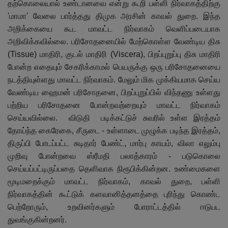
தற்கொலையால் உண்டானவை என்று கூறி பள்ளி நிர்வாகத்திற்கு
'
மாமா
'
வேலை பார்த்தது திமுக அரசின் காவல் துறை. இந்த
அறிக்கையை கூட மாவட்ட நிர்வாகம் வெளிப்படையாக
அறிவிக்கவில்லை. பரிசோதனையில் மேற்கொள்ள வேண்டிய திசு
(
Tissue
) மாதிரி
,
குடல் மாதிரி (
Viscera
)
,
பிறப்புறுப்பு திசு மாதிரி
போன்ற எதையும் சேகரிக்காமல் பெயருக்கு ஒரு பரிசோதனையை
நடத்தியுள்ளது மாவட்ட நிர்வாகம். மேலும் மிக முக்கியமாக செய்ய
வேண்டிய ஹைமன் பரிசோதனை
,
பிறப்புறுப்பில் விந்தணு உள்ளது
பற்றிய பரிசோதனை போன்றவற்றையும் மாவட்ட நிர்வாகம்
செய்யவில்லை. விடுதி படிக்கட்டுச் சுவரில் உள்ள இரத்தம்
தோய்ந்த கைரேகை
,
சீருடை - உள்ளாடை முழுக்க படிந்த இரத்தம்
,
திருப்பி போடப்பட்ட சுடிதார் பேண்ட்
,
மார்பு காயம்
,
விலா எலும்பு
முறிவு போன்றவை ஸ்ரீமதி பலாத்காரம் - படுகொலை
செய்யப்பட்டிருப்பதை தெளிவாக நிரூபிக்கின்றன. உண்மைகளை
மூடிமறைக்கும் மாவட்ட நிர்வாகம்
,
காவல் துறை
,
பள்ளி
நிர்வாகத்தின் கூட்டுக் களவானித்தனத்தை புரிந்து கொண்ட
பெற்றோரும்
,
உறவினர்களும் போராட்டத்தில் ஈடுபட
துவங்குகின்றனர்.