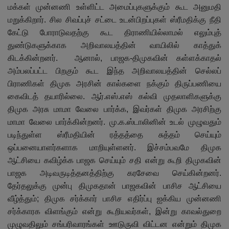
மக்கள் முன்னணி உள்ளிட்ட அமைப்புகளுக்கும் கூட அனுமதி
மறுக்கிறார். சில சிவப்புச் சட்டை உடன்பிறப்புகள் ஸ்ரீமதிக்கு நீதி
கேட்டு போராடுவதற்கு கூட திராணியில்லாமல் எலும்புத்
துண்டுகளுக்காக அறிவாலயத்தின் வாயிலில் காத்துக்
கிடக்கின்றனர். ஆனால்
,
பாஜக-திமுகவின் கள்ளக்காதல்
அம்பலப்பட்ட பிறகும் கூட இந்த அறிவாலயத்தின் செல்லப்
பிராணிகள் திமுக அரசின் கால்களை நக்கும் திருப்பணியை
கைவிடத் தயாரில்லை. ஆர்.எஸ்.எஸ் கல்வி முதலாளிகளுக்கு
திமுக அரசு மாமா வேலை பார்க்க
,
இவர்கள் திமுக அரசிற்கு
மாமா வேலை பார்க்கின்றனர். மு.க.ஸ்டாலினின் உடல் முழுவதும்
படிந்துள்ள ஸ்ரீமதியின் ரத்தத்தை சுத்தம் செய்யும்
ஒப்பனையாளர்களாக மாறியுள்ளனர். இச்சம்பவமே திமுக
ஆட்சியை கவிழ்க்க பாஜக செய்யும் சதி என்று கூறி திமுகவின்
பாஜக அடிவருடித்தனத்திற்கு கரசேவை செய்கின்றனர்.
தேர்தலுக்கு முன்பு திமுகதான் பாஜகவின் பாசிச ஆட்சியை
வீழ்த்தும்
;
திமுக சர்க்கார் பாசிச எதிர்ப்பு ஐக்கிய முன்னணி
சர்க்காரக விளங்கும் என்று கூறியவர்கள்
,
இன்று காவல்துறை
முழுவதிலும் சங்பரிவாரங்கள் ஊடுருவி விட்டன என்றும் திமுக