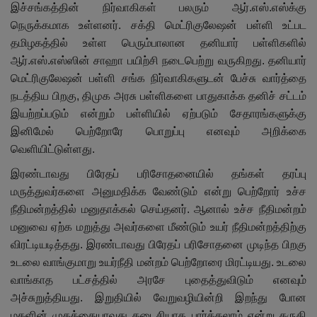
இச்சங்கத்தின் நிர்வாகிகள் பலரும் ஆர்.எஸ்.எஸ்க்கு
நெருக்கமாக உள்ளனர். சக்தி மெட்ரிகுலேஷன் பள்ளி உட்பட
தமிழகத்தில் உள்ள பெரும்பாலான தனியார் பள்ளிகளில்
ஆர்.எஸ்.எஸ்ஸின் சாஹா பயிற்சி நடைபெற்று வருகிறது. தனியார்
மெட்ரிகுலேஷன் பள்ளி சங்க நிர்வாகிகளுடன் பேச்சு வார்த்தை
நடத்திய பிறகு
,
திமுக அரசு பள்ளிகளை பாதுகாக்க தனிச் சட்டம்
இயற்றப்படும் என்றும் பள்ளியில் ஏற்படும் சேதாரங்களுக்கு
இனிமேல் பெற்றோரே பொறுப்பு எனவும் அறிக்கை
வெளியிட்டுள்ளது.
இரண்டாவது பிரேதப் பரிசோதனையில் தங்கள் தரப்பு
மருத்துவர்களை அனுமதிக்க வேண்டும் என்று பெற்றோர் உச்ச
நீதிமன்றத்தில் மனுதாக்கல் செய்தனர். ஆனால் உச்ச நீதிமன்றம்
மனுவை ஏற்க மறுத்து அவர்களை மீண்டும் உயர் நீதிமன்றத்திற்கு
விரட்டியடித்தது. இரண்டாவது பிரேதப் பரிசோதனை முடிந்த பிறகு
உடலை வாங்குமாறு உயர்நீதி மன்றம் பெற்றோரை மிரட்டியது. உடலை
வாங்காத பட்சத்தில் அரசே புதைத்துவிடும் எனவும்
அச்சுறுத்தியது. இறுதியில் வேறுவழியின்றி இறந்து போன
மகளின் முகத்தையாவது கடைசியாக பார்க்கலாம் என்று கருதி