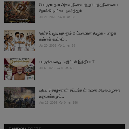
பொருளாதார அவசரநிலை மற்றும் மந்தநிலையை
நோக்கி நாட்டை நகர்த்தும்...
Jul 21, 2026
0
88
தேர்தல் முடிவுகளும் அம்பலமான திமுக - பாஜக
கள்ளக் கூட்டும்...
Jul 20, 2026
1
58
யாருக்கானது 'டிஜிட்டல் இந்தியா'?
Jul 6, 2026
0
68
புதிய தொழிலாளர் சட்டங்கள்: நவீன அடிமைமுறை
உருவாக்கமும்...
Apr 29, 2026
0
186