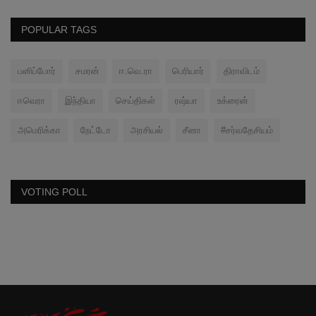
POPULAR TAGS
பனிப்போர்
சமரன்
ஈ.வெ.ரா
பெரியார்
திராவிடம்
ஈவெரா
இந்தியா
செய்திகள்
ரஷ்யா
உக்ரைன்
அமெரிக்கா
நேட்டோ
அரசியல்
சீனா
#சர்வதேசியம்
VOTING POLL