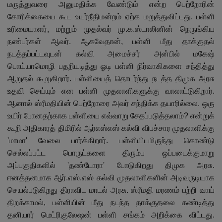
மருத்துவரை அனுமதிக்க வேண்டும் என்ற பெற்றோரின்
கோரிக்கையை கூட உயர்நீதிமன்றம் ஏற்க மறுத்துவிட்டது. பள்ளி
உரிமையாளர்
,
மற்றும் முதல்வர் மு.க.ஸ்டாலினின் நெருங்கிய
நண்பர்கள் ஆவர். ஆகவேதான்
,
பள்ளி மீது தாக்குதல்
நடத்தப்பட்டவுடன் கல்வி அமைச்சர் அன்பில் மகேஷ்
பொய்யாமொழி பதறியடித்து ஓடி பள்ளி நிர்வாகிகளை சந்தித்து
ஆறுதல் கூறுகிறார். பள்ளியைத் தொடர்ந்து நடத்த திமுக அரசு
உதவி செய்யும் என பள்ளி முதலாளிகளுக்கு வாலாட்டுகிறார்.
ஆனால் ஸ்ரீமதியின் பெற்றோரை அவர் சந்திக்க தயாரில்லை. ஒரு
உயிர் போனதற்காக பள்ளியை எவ்வாறு சேதப்படுத்தலாம்
?
என்றுக்
கூறி அதிகாரத் திமிரில் ஆர்எஸ்எஸ் கல்வி விபச்சார முதலாளிக்கு
'
மாமா
'
வேலை பார்க்கிறார். பள்ளியிடமிருந்து கொண்டு
செல்லப்பட்ட பொருட்களை திரும்ப ஒப்படைக்குமாறு
அப்பகுதிகளில்
'
தண்டோரா
'
போடுகிறது திமுக அரசு.
ஈனத்தனமாக ஆர்.எஸ்.எஸ் கல்வி முதலாளிகளின் அடிவருடியாக
செயல்படுகிறது திராவிட மாடல் அரசு. ஸ்ரீமதி மரணம் பற்றி வாய்
திறக்காமல்
,
பள்ளியின் மீது நடந்த தாக்குதலை கண்டித்து
தனியார் மெட்ரிகுலேஷன் பள்ளி சங்கம் அறிக்கை விட்டது.