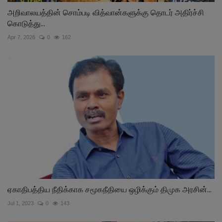
அறிவாலயத்தின் சொம்படி வித்வான்களுக்கு தொடர் அதிர்ச்சி
கொடுத்து...
Apr 7, 2026
0
162
ஏகாதிபத்திய நீதிக்காக சமூகநீதியை ஒழிக்கும் திமுக அரசின்...
Jul 1, 2023
0
143