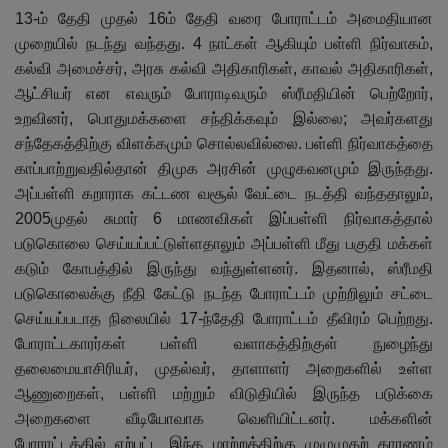
13-ம் தேதி முதல் 16ம் தேதி வரை போராட்டம் அமைதியான
முறையில் நடந்து வந்தது.
4 நாட்கள் ஆகியும் பள்ளி நிர்வாகம்
,
கல்வி அமைச்சர்
,
அரசு கல்வி அதிகாரிகள்
,
காவல் அதிகாரிகள்
,
ஆட்சியர் என எவரும் போராடிவரும் ஸ்ரீமதியின் பெற்றோர்
,
உறவினர்
,
பொதுமக்களை சந்திக்கவும் இல்லை
;
அவர்களது
சந்தேகத்திற்கு விளக்கமும் சொல்லவில்லை. பள்ளி நிர்வாகத்தை
காப்பாற்றுவதில்தான் திமுக அரசின் முழுகவனமும் இருந்தது.
அப்பள்ளி கறாராக கட்டண வசூல் வேட்டை நடத்தி வந்ததாலும்
,
2005முதல் சுமார்
6 மாணவிகள் இப்பள்ளி நிர்வாகத்தால்
படுகொலை செய்யப்பட்டுள்ளதாலும் அப்பள்ளி மீது பகுதி மக்கள்
கடும் கோபத்தில் இருந்து வந்துள்ளனர். இதனால்
,
ஸ்ரீமதி
படுகொலைக்கு நீதி கேட்டு நடந்த போராட்டம் முற்றிலும் சட்டை
செய்யப்படாத நிலையில் 17-ந்தேதி போராட்டம் தீவிரம் பெற்றது.
போராட்டகாரர்கள் பள்ளி வளாகத்திற்குள் நுழைந்து
தலைமையாசிரியர்
,
முதல்வர்
,
தாளாளர் அறைகளில் உள்ள
ஆணுறைகள்
,
பள்ளி மற்றும் விடுதியில் இருந்த படுக்கை
அறைகளை வீடியோவாக வெளியிட்டனர். மக்களின்
போராட்டத்தில் ஏற்பட்ட இந்த மாற்றத்திற்கு முழுமுதற் காரணம்