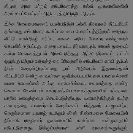
திமுக அரசு மற்றும் சங்பரிவாரத்து கல்வி முதலாளிகளின்
அலட்சியப்போக்கும் அதிகாரத் திமிருமே ஆகும்.
இந்த நிலைமைகளைப் பயன்படுத்தி பள்ளி நிர்வாகம் திட்டமிட்டு
தங்களது சங்பரிவார கூலிப்படையை போராட்டத்திற்குள் ஊடுருவ
விட்டு சான்றிதழ் எரிப்பு
,
வாகன எரிப்பு போன்ற வன்முறைச்
செயலில் ஈடுபட்டது. அதை மாவட்ட நிர்வாகமும்
,
காவல் துறையும்
கள்ள மௌனத்துடன் அங்கீகரித்தது. ஆட்சி நிர்வாகம்
,
சட்டம்
ஒழுங்கு மற்றும் உளவுத்துறை பிரிவுகளில் சங்பரிவார காவி கும்பல்
நிரம்ப வேரூன்றியுள்ளதை நாம் அறிவோம். இதனால்தான்
திட்டமிட்டு அன்று காவலர்கள் குவிக்கப்படவில்லை. மாலை 4மணி
வரை காவலர்கள் அங்கு வரவேயில்லை. கலவரத்தை கண்டு
கொள்ள வேண்டாம் என்ற மத்திய உளவுத்துறையின் உத்தரவை
மாநில உளவுத்துறை செயல்படுத்தியது. வளாகத்திற்குள் நடந்த
கலவரத்தை காவலர்கள் வேடிக்கைப் பார்த்தனர். பாஜகவிற்கு
நெருக்கமான யுவராஜ் நடத்தும் தீரன் சின்னமலை பேரவையின்
நிர்வாகி ராஜசேகர் தலைமையில் கூலிப்படை வன்முறையில்
ஈடுபட்டுள்ளது. இக்கும்பல்தான் பள்ளி வாகனங்களுக்கும்
,