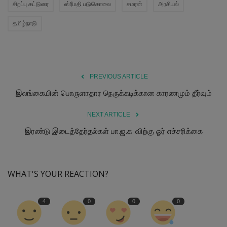
சிறப்பு கட்டுரை
ஸ்ரீமதி படுகொலை
சமரன்
அரசியல்
தமிழ்நாடு
PREVIOUS ARTICLE
இலங்கையின் பொருளாதார நெருக்கடிக்கான காரணமும் தீர்வும்
NEXT ARTICLE
இரண்டு இடைத்தேர்தல்கள் பா.ஜ.க-விற்கு ஓர் எச்சரிக்கை
WHAT'S YOUR REACTION?
4
0
0
0