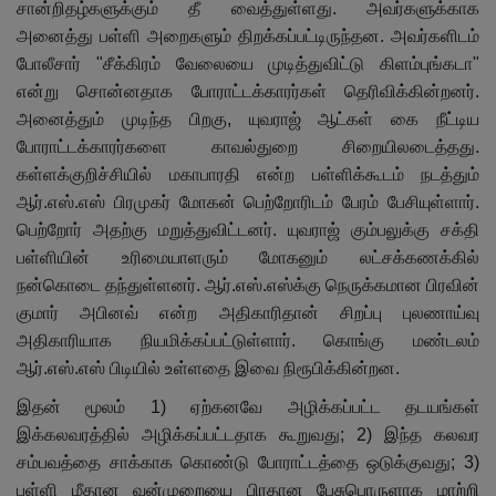
சான்றிதழ்களுக்கும் தீ வைத்துள்ளது. அவர்களுக்காக
அனைத்து பள்ளி அறைகளும் திறக்கப்பட்டிருந்தன. அவர்களிடம்
போலீசார் "சீக்கிரம் வேலையை முடித்துவிட்டு கிளம்புங்கடா"
என்று சொன்னதாக போராட்டக்காரர்கள் தெரிவிக்கின்றனர்.
அனைத்தும் முடிந்த பிறகு
,
யுவராஜ் ஆட்கள் கை நீட்டிய
போராட்டக்காரர்களை காவல்துறை சிறையிலடைத்தது.
கள்ளக்குறிச்சியில் மகாபாரதி என்ற பள்ளிக்கூடம் நடத்தும்
ஆர்.எஸ்.எஸ் பிரமுகர் மோகன் பெற்றோரிடம் பேரம் பேசியுள்ளார்.
பெற்றோர் அதற்கு மறுத்துவிட்டனர். யுவராஜ் கும்பலுக்கு சக்தி
பள்ளியின் உரிமையாளரும் மோகனும் லட்சக்கணக்கில்
நன்கொடை தந்துள்ளனர். ஆர்.எஸ்.எஸ்க்கு நெருக்கமான பிரவின்
குமார் அபினவ் என்ற அதிகாரிதான் சிறப்பு புலணாய்வு
அதிகாரியாக நியமிக்கப்பட்டுள்ளார். கொங்கு மண்டலம்
ஆர்.எஸ்.எஸ் பிடியில் உள்ளதை இவை நிரூபிக்கின்றன.
இதன் மூலம் 1) ஏற்கனவே அழிக்கப்பட்ட தடயங்கள்
இக்கலவரத்தில் அழிக்கப்பட்டதாக கூறுவது
;
2) இந்த கலவர
சம்பவத்தை சாக்காக கொண்டு போராட்டத்தை ஒடுக்குவது
;
3)
பள்ளி மீதான வன்முறையை பிரதான பேசுபொருளாக மாற்றி