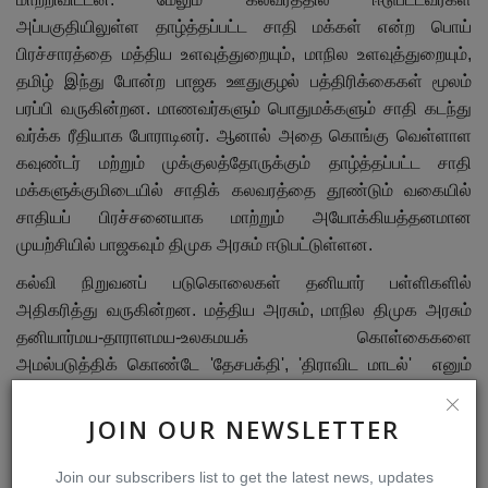
அப்பகுதியிலுள்ள தாழ்த்தப்பட்ட சாதி மக்கள் என்ற பொய்
பிரச்சாரத்தை மத்திய உளவுத்துறையும்
,
மாநில உளவுத்துறையும்
,
தமிழ் இந்து போன்ற பாஜக ஊதுகுழல் பத்திரிக்கைகள் மூலம்
பரப்பி வருகின்றன. மாணவர்களும் பொதுமக்களும் சாதி கடந்து
வர்க்க ரீதியாக போராடினர். ஆனால் அதை கொங்கு வெள்ளாள
கவுண்டர் மற்றும் முக்குலத்தோருக்கும் தாழ்த்தப்பட்ட சாதி
மக்களுக்குமிடையில் சாதிக் கலவரத்தை தூண்டும் வகையில்
சாதியப் பிரச்சனையாக மாற்றும் அயோக்கியத்தனமான
முயற்சியில் பாஜகவும் திமுக அரசும் ஈடுபட்டுள்ளன.
கல்வி நிறுவனப் படுகொலைகள் தனியார் பள்ளிகளில்
அதிகரித்து வருகின்றன. மத்திய அரசும்
,
மாநில திமுக அரசும்
தனியார்மய-தாராளமய-உலகமயக் கொள்கைகளை
அமல்படுத்திக் கொண்டே
'
தேசபக்தி
', '
திராவிட மாடல்
'
எனும்
மோசடி வார்த்தைகளில் மக்களை ஏமாற்றுகின்றன. உ.பியில்
பெண்கள் மீது நிகழ்த்தப்படும் அரசு பயங்கரவாதத்தையும்
JOIN OUR NEWSLETTER
பாலியல் வன்முறைகளையும் தற்போது திமுக அரசும்
நிகழ்த்துகிறது. அரசு எந்திரம்
,
கல்வி நிறுவனங்களில்
Join our subscribers list to get the latest news, updates