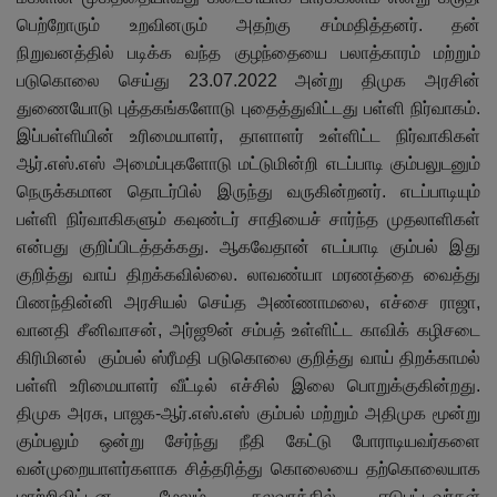
பெற்றோரும் உறவினரும் அதற்கு சம்மதித்தனர். தன்
நிறுவனத்தில் படிக்க வந்த குழந்தையை பலாத்காரம் மற்றும்
படுகொலை செய்து 23.07.2022 அன்று திமுக அரசின்
துணையோடு புத்தகங்களோடு புதைத்துவிட்டது பள்ளி நிர்வாகம்.
இப்பள்ளியின் உரிமையாளர்
,
தாளாளர் உள்ளிட்ட நிர்வாகிகள்
ஆர்.எஸ்.எஸ் அமைப்புகளோடு மட்டுமின்றி எடப்பாடி கும்பலுடனும்
நெருக்கமான தொடர்பில் இருந்து வருகின்றனர். எடப்பாடியும்
பள்ளி நிர்வாகிகளும் கவுண்டர் சாதியைச் சார்ந்த முதலாளிகள்
என்பது குறிப்பிடத்தக்கது. ஆகவேதான் எடப்பாடி கும்பல் இது
குறித்து வாய் திறக்கவில்லை. லாவண்யா மரணத்தை வைத்து
பிணந்தின்னி அரசியல் செய்த அண்ணாமலை
,
எச்சை ராஜா
,
வானதி சீனிவாசன்
,
அர்ஜூன் சம்பத் உள்ளிட்ட காவிக் கழிசடை
கிரிமினல் கும்பல் ஸ்ரீமதி படுகொலை குறித்து வாய் திறக்காமல்
பள்ளி உரிமையாளர் வீட்டில் எச்சில் இலை பொறுக்குகின்றது.
திமுக அரசு
,
பாஜக-ஆர்.எஸ்.எஸ் கும்பல் மற்றும் அதிமுக மூன்று
கும்பலும் ஒன்று சேர்ந்து நீதி கேட்டு போராடியவர்களை
வன்முறையாளர்களாக சித்தரித்து கொலையை தற்கொலையாக
மாற்றிவிட்டன. மேலும் கலவரத்தில் ஈடுபட்டவர்கள்