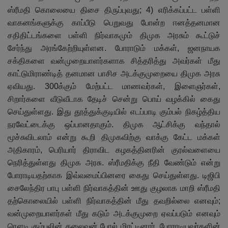
ஸ்ரீமதி கொலையை திசை திருப்புவது
;
4) எரிக்கப்பட்ட பள்ளி
வாகனங்களுக்கு காப்பீடு பெறுவது போன்ற ஈனத்தனமான
சதிதிட்டங்களை பள்ளி நிர்வாகமும் திமுக அரசும் கூட்டுச்
சேர்ந்து அரங்கேற்றியுள்ளன. போராடும் மக்கள்
,
ஜனநாயக
சக்திகளை வன்முறையாளர்களாக சித்தரித்து அவர்கள் மீது
காட்டுமிராண்டித் தனமான பாசிச அடக்குமுறையை திமுக அரசு
ஏவியது. 300க்கும் மேற்பட்ட மாணவர்கள்
,
இளைஞர்கள்
,
சிறார்களை வீடுவீடாக தேடிச் சென்று பொய் வழக்கில் கைது
செய்துள்ளது. இது தூத்துக்குடியில் எடப்பாடி கும்பல் நிகழ்த்திய
நரவேட்டைக்கு ஒப்பானதாகும். திமுக ஆட்சிக்கு வந்தால்
மூச்சுவிடலாம் என்று கூறி திமுகவிற்கு வாக்கு கேட்ட மக்கள்
அதிகாரம்
,
பெரியார் திராவிட கழகத்தினரின் குரல்வளையை
நெரித்துள்ளது திமுக அரசு. ஸ்ரீமதிக்கு நீதி வேண்டும் என்று
போராடியதற்காக இவ்வமைப்பினரை கைது செய்துள்ளது. டிஜிபி
சைலேந்திர பாபு பள்ளி நிர்வாகத்தின் ஊது குழலாக மாறி ஸ்ரீமதி
தற்கொலையில் பள்ளி நிர்வாகத்தின் மீது தவறில்லை எனவும்
;
வன்முறையாளர்கள் மீது கடும் அடக்குமுறை ஏவப்படும் எனவும்
ரௌடி கும்பலின் தலைவன் போல் மிரட்டினார். போராடியவர்களின்