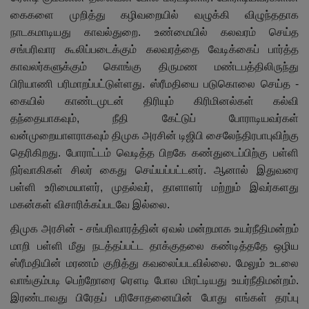
கைகளை முறித்து கழிவறையில் வழுக்கி விழுந்ததாக
நாடகமாடியது காவல்துறை. உண்மையில் கலவரம் செய்த
சங்பரிவார கூலிப்படைக்கும் கலவரத்தை வேடிக்கைப் பார்த்த
காவலர்களுக்கும் கொங்கு திருமண மண்டபத்திலிருந்து
பிரியாணி பரிமாறப்பட்டுள்ளது. ஸ்ரீமதியை படுகொலை செய்த -
கையில் காண்டமுடன் திரியும் கிரிமினல்கள் கல்வி
தந்தையாகவும்
,
நீதி கேட்டுப் போராடியவர்கள்
வன்முறையாளராகவும் திமுக அரசின் டிஜிபி சைலேந்திரபாபுவிற்கு
தெரிகிறது. போராட்டம் வெடித்த பிறகே கண்துடைப்பிற்கு பள்ளி
நிர்வாகிகள் சிலர் கைது செய்யப்பட்டனர். ஆனால் இதுவரை
பள்ளி உரிமையாளர்
,
முதல்வர்
,
தாளாளர் மற்றும் இவர்களது
மகன்கள் விசாரிக்கப்படவே இல்லை.
திமுக அரசின் - சங்பரிவாரத்தின் ஏவல் மன்றமாக உயர்நீதிமன்றம்
மாறி பள்ளி மீது நடத்தப்பட்ட தாக்குதலை கண்டித்ததே ஒழிய
ஸ்ரீமதியின் மரணம் குறித்து கவலைப்படவில்லை. மேலும் உடலை
வாங்கும்படி பெற்றோரை ரௌடி போல மிரட்டியது உயர்நீதிமன்றம்.
இரண்டாவது பிரேதப் பரிசோதனையின் போது எங்கள் தரப்பு