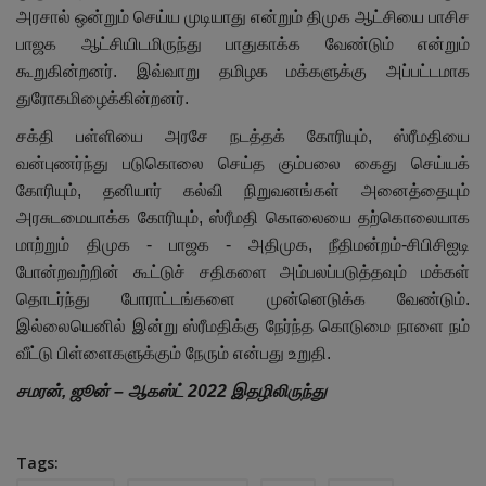
அரசால் ஒன்றும் செய்ய முடியாது என்றும் திமுக ஆட்சியை பாசிச
பாஜக ஆட்சியிடமிருந்து பாதுகாக்க வேண்டும் என்றும்
கூறுகின்றனர். இவ்வாறு தமிழக மக்களுக்கு அப்பட்டமாக
துரோகமிழைக்கின்றனர்.
சக்தி பள்ளியை அரசே நடத்தக் கோரியும்
,
ஸ்ரீமதியை
வன்புணர்ந்து படுகொலை செய்த கும்பலை கைது செய்யக்
கோரியும்
,
தனியார் கல்வி நிறுவனங்கள் அனைத்தையும்
அரசுடமையாக்க கோரியும்
,
ஸ்ரீமதி கொலையை தற்கொலையாக
மாற்றும் திமுக - பாஜக - அதிமுக
,
நீதிமன்றம்-சிபிசிஐடி
போன்றவற்றின் கூட்டுச் சதிகளை அம்பலப்படுத்தவும் மக்கள்
தொடர்ந்து போராட்டங்களை முன்னெடுக்க வேண்டும்.
இல்லையெனில் இன்று ஸ்ரீமதிக்கு நேர்ந்த கொடுமை நாளை நம்
வீட்டு பிள்ளைகளுக்கும் நேரும் என்பது உறுதி.
சமரன், ஜூன் – ஆகஸ்ட் 2022 இதழிலிருந்து
Tags: