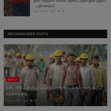
நூல் அறிமுகம்: வர்க்கப் போராட்டத்தில் ஜாதி ஒழிப்பு
- ப.ஜீவானந்தம்
Aug 3, 2026
0
36
RECOMMENDED POSTS
இந்தியா
SIR, NRC, நான்கு தொழிலாளர் சட்டங்கள்: உழைக்கும்
வர்க்கத்தை...
Jul 30, 2026
0
50