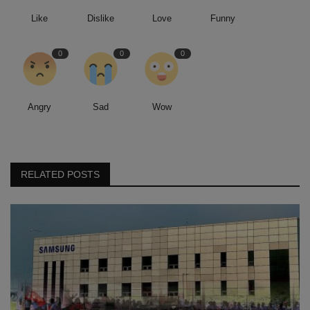
Like
Dislike
Love
Funny
0
0
0
Angry
Sad
Wow
RELATED POSTS