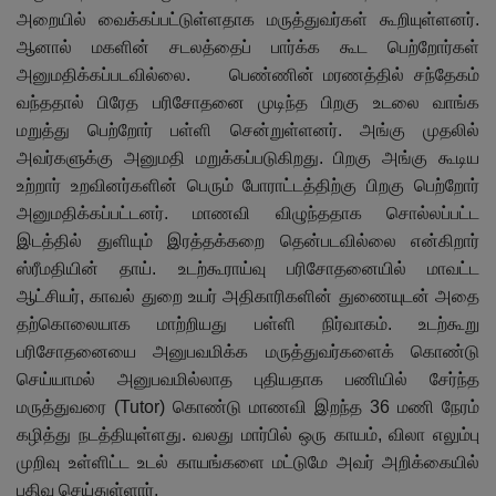
அறையில் வைக்கப்பட்டுள்ளதாக மருத்துவர்கள் கூறியுள்ளனர்.
ஆனால் மகளின் சடலத்தைப் பார்க்க கூட பெற்றோர்கள்
அனுமதிக்கப்படவில்லை. பெண்ணின் மரணத்தில் சந்தேகம்
வந்ததால் பிரேத பரிசோதனை முடிந்த பிறகு உடலை வாங்க
மறுத்து பெற்றோர் பள்ளி சென்றுள்ளனர். அங்கு முதலில்
அவர்களுக்கு அனுமதி மறுக்கப்படுகிறது. பிறகு அங்கு கூடிய
உற்றார் உறவினர்களின் பெரும் போராட்டத்திற்கு பிறகு பெற்றோர்
அனுமதிக்கப்பட்டனர். மாணவி விழுந்ததாக சொல்லப்பட்ட
இடத்தில் துளியும் இரத்தக்கறை தென்படவில்லை என்கிறார்
ஸ்ரீமதியின் தாய். உடற்கூராய்வு பரிசோதனையில் மாவட்ட
ஆட்சியர்
,
காவல் துறை உயர் அதிகாரிகளின் துணையுடன் அதை
தற்கொலையாக மாற்றியது பள்ளி நிர்வாகம். உடற்கூறு
பரிசோதனையை அனுபவமிக்க மருத்துவர்களைக் கொண்டு
செய்யாமல் அனுபவமில்லாத புதியதாக பணியில் சேர்ந்த
மருத்துவரை (
Tutor
) கொண்டு மாணவி இறந்த 36 மணி நேரம்
கழித்து நடத்தியுள்ளது. வலது மார்பில் ஒரு காயம்
,
விலா எலும்பு
முறிவு உள்ளிட்ட உடல் காயங்களை மட்டுமே அவர் அறிக்கையில்
பதிவு செய்துள்ளார்.