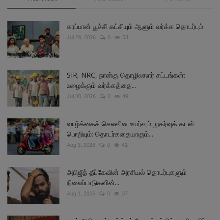
கரப்பான் பூச்சி கட்சியும் ஆளும் வர்க்க தொடர்பும்
Jul 29, 2026
0
53
SIR, NRC, நான்கு தொழிலாளர் சட்டங்கள்:
உழைக்கும் வர்க்கத்தை...
Jul 30, 2026
0
49
வாழ்க்கைச் செலவின உயர்வும் நுகர்வுக் கடன்
பொறியும்: தொடர்கதையாகும்...
Aug 3, 2026
0
41
அபிஜீத் தீப்கேவின் அரசியல் தொடர்புகளும்
நிலைப்பாடுகளின்...
Aug 1, 2026
0
37