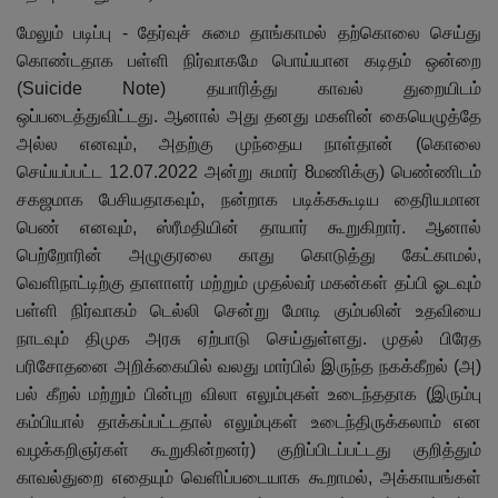
மேலும் படிப்பு - தேர்வுச் சுமை தாங்காமல் தற்கொலை செய்து
கொண்டதாக பள்ளி நிர்வாகமே பொய்யான கடிதம் ஒன்றை
(
Suicide Note
) தயாரித்து காவல் துறையிடம்
ஒப்படைத்துவிட்டது. ஆனால் அது தனது மகளின் கையெழுத்தே
அல்ல எனவும்
,
அதற்கு முந்தைய நாள்தான் (கொலை
செய்யப்பட்ட 12.07.2022 அன்று சுமார் 8மணிக்கு) பெண்ணிடம்
சகஜமாக பேசியதாகவும்
,
நன்றாக படிக்ககூடிய தைரியமான
பெண் எனவும்
,
ஸ்ரீமதியின் தாயார் கூறுகிறார். ஆனால்
பெற்றோரின் அழுகுரலை காது கொடுத்து கேட்காமல்
,
வெளிநாட்டிற்கு தாளாளர் மற்றும் முதல்வர் மகன்கள் தப்பி ஓடவும்
பள்ளி நிர்வாகம் டெல்லி சென்று மோடி கும்பலின் உதவியை
நாடவும் திமுக அரசு ஏற்பாடு செய்துள்ளது. முதல் பிரேத
பரிசோதனை அறிக்கையில் வலது மார்பில் இருந்த நகக்கீறல் (அ)
பல் கீறல் மற்றும் பின்புற விலா எலும்புகள் உடைந்ததாக (இரும்பு
கம்பியால் தாக்கப்பட்டதால் எலும்புகள் உடைந்திருக்கலாம் என
வழக்கறிஞர்கள் கூறுகின்றனர்) குறிப்பிடப்பட்டது குறித்தும்
காவல்துறை எதையும் வெளிப்படையாக கூறாமல்
,
அக்காயங்கள்