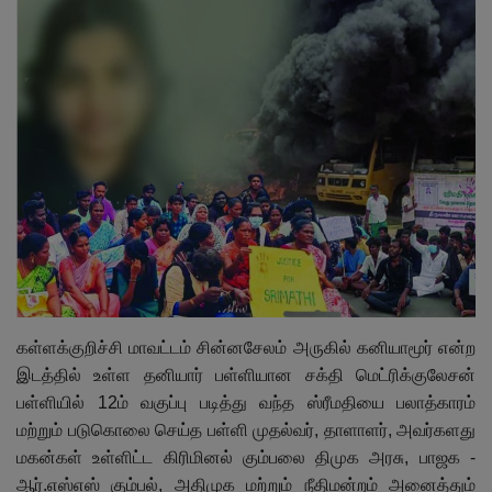
இதர
சந்தா
Language
English
Tamil
கள்ளக்குறிச்சி மாவட்டம் சின்னசேலம் அருகில் கனியாமூர் என்ற
இடத்தில் உள்ள தனியார் பள்ளியான சக்தி மெட்ரிக்குலேசன்
பள்ளியில் 12ம் வகுப்பு படித்து வந்த ஸ்ரீமதியை பலாத்காரம்
மற்றும் படுகொலை செய்த பள்ளி முதல்வர்
,
தாளாளர்
,
அவர்களது
மகன்கள் உள்ளிட்ட கிரிமினல் கும்பலை திமுக அரசு
,
பாஜக -
ஆர்.எஸ்எஸ் கும்பல்
,
அதிமுக மற்றும் நீதிமன்றம் அனைத்தும்