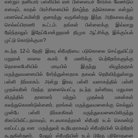
என்றும் தனியார் பள்ளியில் ஏன் பிள்ளையச் சேர்க்க வேண்டும்
எனவும்
,
காதல் பிரச்சினையில் நிகழ்ந்த தற்கொலை என்றும்
மானவெட்கமின்றி குரைத்து வருகின்றது இந்த அறிவாலயத்து
செல்லப்பிராணி கூட்டம். தங்கள் பிள்ளைக்கு இவ்வாறு
நேர்ந்தாலும் இதேப்போன்றுதான் திமுக ஆட்சிக்கு இக்கும்பல்
முட்டு கொடுக்குமா
?
கடந்த 12-ம் தேதி இரவு ஸ்ரீமதியை படுகொலை செய்துவிட்டு
மறுநாள் காலை சுமார் 6 மணிக்கு பெற்றோர்களுக்கு
தொலைபேசியில் மாடியில் இருந்து விழுந்ததால்
மருத்துவமனையில் சேர்த்துள்ளதாக தகவல் தெரிவித்துள்ளது
பள்ளி நிர்வாகம். அன்று இரவு பள்ளி வளாகத்தில் பள்ளி
முதல்வரின் பிறந்த நாளையொட்டி நடந்த நள்ளிரவு மதுபான
விருந்தில் தாளாளர் மற்றும் முதல்வர் மகன்கள்
கலந்துகொண்டுள்ளனர். தாங்கள் மருத்துவமனைக்கு செல்லும்
முன்பே பள்ளி நிர்வாகிகள் மருத்துவமனையிலிருந்து
கிளம்பிவிட்டதாகவும்
,
சடலமாகத்தான் ஸ்ரீமதி உடல் கொண்டு
வரப்பட்டது என மருத்துவர் கூறியதாகவும் ஸ்ரீமதியின் பெற்றோர்
கூறுகின்றனர். மேலும் ஸ்ரீமதியின் உடல் பிரேத பரிசோதனை