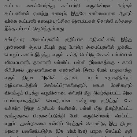
கூட்டாக கைக்கோர்த்து காப்பாற்றி வருகின்றன. தேர்தல்
கூட்டணிகள் ஏமாற்று எனவும்
,
இதுவே உண்மையான ஆளும்
வர்க்க கூட்டணி எனவும் புரட்சிகர அமைப்புகள் சொல்லி வந்ததை
இந்த சம்பவம் நிரூபித்துள்ளது.
சங்பரிவார அமைப்புகளில் குறிப்பாக ஆர்.எஸ்.எஸ்
,
இந்து
முன்னணி
,
ஆலய மீட்புக் குழு போன்ற அமைப்புகளில் முக்கிய
பொறுப்புகளில் இருந்து வரும் சக்தி மெட்ரிகுலேசன் பள்ளியின்
உரிமையாளர்
,
தாளாளர் உள்ளிட்ட பள்ளி நிர்வாகத்தை - காவி
கிரிமினல் முதலாளிகளை கண்ணின் இமை போல் பாதுகாத்து
வரும் திமுக அரசின் "திராவிட மாடல் சமூகநீதிக்கு"
அறிவாலயத்தின் செல்லப்பிராணிகளும்
,
ஊடக வேசிகளும்
விளக்குப் பிடித்து வருகின்றன. ஸ்ரீமதி மீது நிகழ்த்தப்பட்ட அரசு
பயங்கரவாதத்தின் கொடூரமான வன்முறை குறித்துப் பேச
வக்கற்ற இந்த அரசியல் வேசிகள்
,
பள்ளி மீது நிகழ்த்தப்பட்ட
தாக்குதலை பிரதானப்படுத்தி பேசி வருகின்றனர். வீசப்பட்ட
எலும்பு துண்டுகளை கவ்விப் பிடித்துக் கொண்டு
,
இது திமுக
அரசை பலவீனப்படுத்த (
De stabilise
) பாஜக செய்யும் சதி