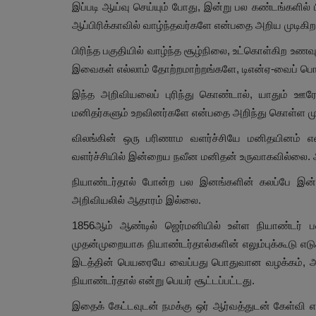
இப்படி ஆய்வு செய்யும் போது, இன்று பல கண்டங்களில
ஆப்பிரிக்காவில் வாழ்ந்தவர்களே என்பதை அறிய முடிகிற
பிரிந்த பகுதியில் வாழ்ந்த சூழ்நிலை, உட்கொள்கிற உணவு
இவைகள் எல்லாம் தோற்றமாற்றங்களே, டிஎன்ஏ-வைப் ப
இந்த அறிவியலைப் புரிந்து கொண்டால், யாதும் ஊர
மனிதர்களும் உறவினர்களே என்பதை அறிந்து கொள்ள முட
விலங்கின் ஒரு பரிணாம வளர்ச்சியே மனிதயினம் என
வளர்ச்சியில் இன்றைய நவீன மனிதன் உருவாகவில்லை. அதி
நியாண்டர்தால் போன்ற பல இனங்களின் கலப்பே இன
அறிவியலில் ஆதாரம் இல்லை.
1856ஆம் ஆண்டில் ஜெர்மனியில் உள்ள நியாண்டர் பள
முதன்முறையாக நியாண்டர்தால்களின் எலும்புக்கூடு எட
இடத்தின் பெயரையே வைப்பது பொதுவான வழக்கம், அந்
நியாண்டர்தால் என்று பெயர் சூட்டப்பட்டது.
இதைக் கேட்டவுடன் நமக்கு ஒர் ஆர்வத்துடன் கேள்வி 