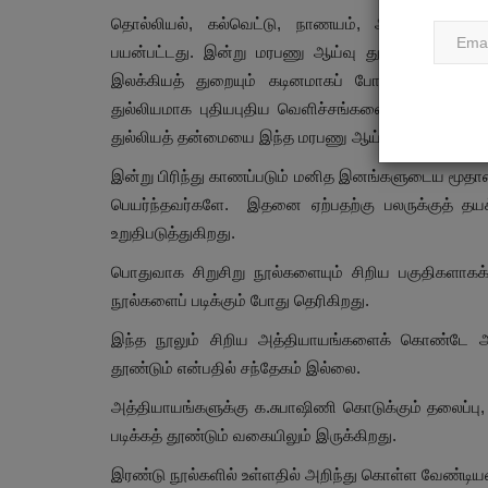
தொல்லியல், கல்வெட்டு, நாணயம், அகழாய்வு, 
பயன்பட்டது. இன்று மரபணு ஆய்வு துறையும் இணைந்
இலக்கியத் துறையும் கடினமாகப் போராடிக் கொண்டி
துல்லியமாக புதியபுதிய வெளிச்சங்களை வரலாற்றுத் த
துல்லியத் தன்மையை இந்த மரபணு ஆய்வுகள் தருவதை இந்த
இன்று பிரிந்து காணப்படும் மனித இனங்களுடைய மூதாத
பெயர்ந்தவர்களே. இதனை ஏற்பதற்கு பலருக்குத் தய
உறுதிபடுத்துகிறது.
பொதுவாக சிறுசிறு நூல்களையும் சிறிய பகுதிகளாகக
நூல்களைப் படிக்கும் போது தெரிகிறது.
இந்த நூலும் சிறிய அத்தியாயங்களைக் கொண்டே 
தூண்டும் என்பதில் சந்தேகம் இல்லை.
அத்தியாயங்களுக்கு க.சுபாஷிணி கொடுக்கும் தலைப்பு
படிக்கத் தூண்டும் வகையிலும் இருக்கிறது.
இரண்டு நூல்களில் உள்ளதில் அறிந்து கொள்ள வேண்டியத