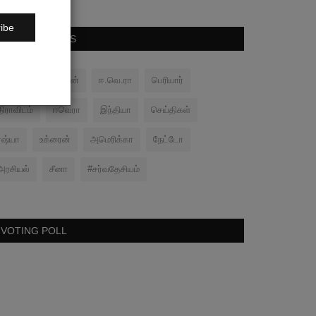
ibe
POPULAR TAGS
பனிப்போர்
சமரன்
ஈ.வெ.ரா
பெரியார்
திராவிடம்
ஈவெரா
இந்தியா
செய்திகள்
ரஷ்யா
உக்ரைன்
அமெரிக்கா
நேட்டோ
அரசியல்
சீனா
#சர்வதேசியம்
VOTING POLL