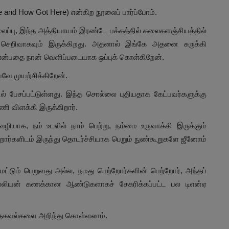
re and How Got Here) என்கிற நூலைப் பார்ப்போம்.
தலைப்பு, இந்த அத்தியாயம் இரண்டே பக்கத்தில் கலைகளஞ்சியத்தில்
் செறிவாகவும் இருக்கிறது. அதனால் இங்கே அதனை சுருக்கி
ன்பதை நான் வெளிப்படையாக ஒப்புக் கொள்கிறேன்.
வே முயற்சிக்கிறேன்.
் பேசப்பட்டுள்ளது. இந்த சொல்லை புதியதாக கேட்பவர்களுக்கு
ி விளக்கி இருக்கிறார்.
ியாக, நம் உடலில் நாம் பெற்று, நம்மை உருவாக்கி இருக்கும்
ர்களிடம் இருந்து தொடர்ச்சியாக பெறும் நுண்கூறுகளே ஜீனோம்
மட்டும் பெறுவது அல்ல, நமது பெற்றோர்களின் பெற்றோர், அந்தப்
ில்லியன் கணக்கான ஆண்டுகளாகச் சேகரிக்கப்பட்ட பல டிஎன்ஏ
தகவல்களை அறிந்து கொள்ளலாம்.