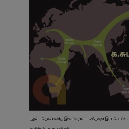
நூல் : தொல்மனித இனங்களும் மனிதகுல இடப்பெயர்வு
ஆசிரியர்: க.சுபாஷிணி