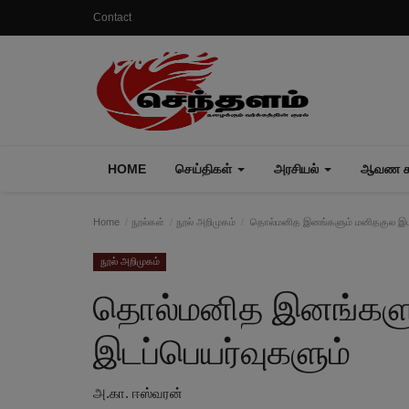
Contact
HOME
செய்திகள்
அரசியல்
ஆவண கா
Home
நூல்கள்
நூல் அறிமுகம்
தொல்மனித இனங்களும் மனிதகுல இடப
நூல் அறிமுகம்
தொல்மனித இனங்களு
இடப்பெயர்வுகளும்
அ.கா. ஈஸ்வரன்