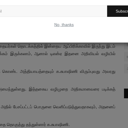
இலக்கியம் போன்றவைகளே இதுவரை வரலாற்றை அறிவதற்குப்
Subscr
துள்ளது. “வரலாற்றை அறிந்து கொள்ள தொல்லியல் துறையும்,
ருக்கின்ற காலத்தில் மரபணு அறிவியல் துறை என்பது மிகத்
No, thanks
ுறையில் வாரி வழங்கிக் கொண்டிருக்கின்றது” என்று வரலாற்றில்
 நூலில் க.சுபாஷிணி சுட்டிக்காட்டி உள்ளார்.
ையர்கள் தொடக்கத்தில் இன்றைய ஆப்பிரிக்காவில் இருந்து இடம்
க்கம் இருக்கலாம், ஆனால் டிஎன்ஏ இதனை அறிவியல் வழியில்
் கொண்ட அத்தியாயத்தையும் க.சுபாஷிணி விரும்புவது அவரது
அமைந்துள்ளது. இத்தகைய வழிமுறை அதிகமானவரை படிக்கத்
, அதில் பேசப்பட்டப் பொருளை வெளிப்படுத்துவதாகவும், அதனைப்
ை தொகுத்து தந்துள்ளார் க.சுபாஷிணி.