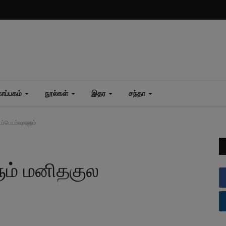
ப்பகம்
நூல்கள்
இதர
சந்தா
்பெயர்வுகளும்
ம் மனிதகுல