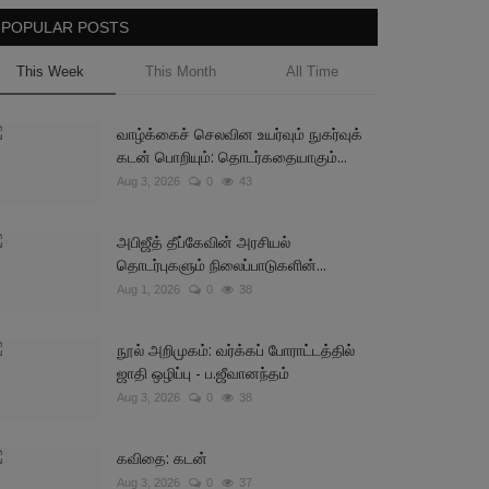
POPULAR POSTS
This Week
This Month
All Time
வாழ்க்கைச் செலவின உயர்வும் நுகர்வுக்
கடன் பொறியும்: தொடர்கதையாகும்...
Aug 3, 2026
0
43
அபிஜீத் தீப்கேவின் அரசியல்
தொடர்புகளும் நிலைப்பாடுகளின்...
Aug 1, 2026
0
38
நூல் அறிமுகம்: வர்க்கப் போராட்டத்தில்
ஜாதி ஒழிப்பு - ப.ஜீவானந்தம்
Aug 3, 2026
0
38
கவிதை: கடன்
Aug 3, 2026
0
37