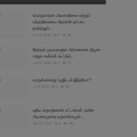
பொருளாதார அவசரநிலை மற்றும்
மந்தநிலையை நோக்கி நாட்டை
நகர்த்தும்...
Jul 21, 2026
0
88
தேர்தல் முடிவுகளும் அம்பலமான திமுக -
பாஜக கள்ளக் கூட்டும்...
Jul 20, 2026
1
58
யாருக்கானது 'டிஜிட்டல் இந்தியா'?
Jul 6, 2026
0
68
புதிய தொழிலாளர் சட்டங்கள்: நவீன
அடிமைமுறை உருவாக்கமும்...
Apr 29, 2026
0
186