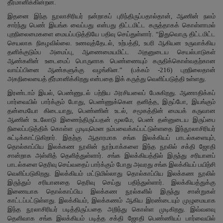
தீர்மானிக்கின்றன.
இதனை இந்த நூலாசிரியர் நன்றாகப் புரிந்திருப்பதால்தான், ஆணின் நலம்
சார்ந்து பெண் இயங்க வைப்பது என்பது திட்டமிட்ட கருத்தாகக் கொள்ளாமல்
புறநிலைமைகளை மையப்படுத்தியே பதிவு செய்துள்ளார். “இதுவொரு திட்டமிட்ட
செயலாக நிகழவில்லை. உணவுத்தேடல், உற்பத்தி, உபரி ஆகியன உருவாக்கிய
தனிக்குடும்ப அமைப்பு, ஆணைமையமிட்ட அதனுடைய செயல்பாடுகள்
ஆண்களின் உடைமைப் பொருளாக பெண்ணையும் கருதிக்கொள்வதற்கான
வாய்ப்பினை ஆண்களுக்கு வழங்கின.” (பக்கம் -216) புறநிலைதான்
அகநிலையைத் தீர்மானிக்கிறது என்பதை இக் கருத்து வெளிப்படுத்தி உள்ளது.
இரண்டாம் இயல், பெண்ணுடல் பற்றிய அரசியலைப் பேசுகிறது. ஆணாதிக்கப்
பார்வையில் பார்க்கும் போது, பெண்ணுக்கென தனித்த, இருப்போ, இயங்கும்
தன்மையோ கிடையாது, பெண்ணின் உடல், சமூகத்தின் மையக் கருவான
ஆணின் உடலோடு இணைந்திருப்பதன் மூலமே, பெண் தன்னுடைய இருப்பை
நிலைப்படுத்திக் கொள்ள முடியுமென நம்பவைக்கப்பட்டுள்ளதை இந்நூலாசிரியர்
சுட்டிக்காட்டுகிறார். இதற்கு ஆதாரமாக சங்க இலக்கியப் பாடல்களையும்,
தொல்காப்பிய இலக்கண நூலின் நூற்பாக்களை இந்த நூலில் சக்தி ஜோதி
சான்றாக அள்ளித் தெளித்துள்ளார். சங்க இலக்கியத்தில் இருந்து சரியானப்
பாடல்களை தெரிவு செய்வதைப் பார்க்கும் போது அவரது சங்க இலக்கியப் பயிற்சி
வெளிப்படுகிறது. இலக்கியம் மட்டுமில்லாது தொல்காப்பிய இலக்கண நூலில்
இருந்தும் சரியானதை தெரிவு செய்து பதிந்துள்ளார். இலக்கியத்துக்கு
இணையாக தொல்காப்பிய இலக்கண நூல்களில் இருந்து சான்றுகள்
காட்டப்பட்டுள்ளது. இலக்கியம், இலக்கணம் ஆகிய இரண்டையும் முழுமையாக
இந்த நூலாசிரியர் படித்திருப்பதை அறிந்து கொள்ள முடிகிறது. இவ்வளவு
தெளிவாக சங்க இலக்கியம் படித்த சக்தி ஜோதி பெண்ணியப் பார்வையில்