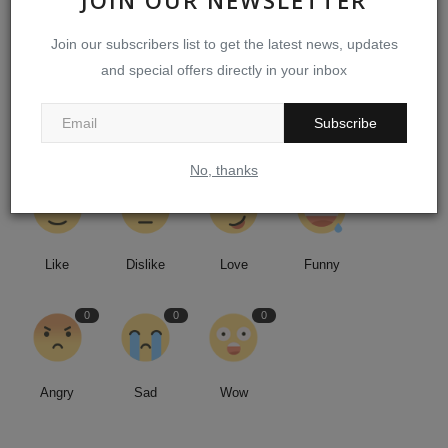
NEXT ARTICLE
Join our subscribers list to get the latest news, updates
இரண்டு இடைத்தேர்தல்கள் பா.ஜ.க-விற்கு ஓர் எச்சரிக்கை
and special offers directly in your inbox
Subscribe
WHAT'S YOUR REACTION?
No, thanks
1
0
0
0
Like
Dislike
Love
Funny
0
0
0
Angry
Sad
Wow