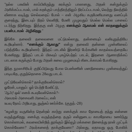
"நல்ல பசுவின் காம்பிலிருந்து சுரக்கும் பாலானது, அதன் கன்றுக்கும்
அளிக்கப்படாமல், பால் கறக்கும் பாத்திரத்திலும் நிரப்பப்படாமல், வெற்று நிலத்தில்
வீணாக வடிந்து செல்வதைப் போல் – என் அழகிய கருமேனியானது வனப்புக்
குறைந்து, இடையும் நிறம் வெளிறி, மேனி முழுவதும் மெல்ல மெல்ல பசலைப்
படர்ந்து நிற்கிறது. இத்தகு என் அழகு
எனக்கும் ஆகாமல் என் காதலனுக்கும்
பயன்படாமல் அழிகிறது
."
இங்கே தலைவி தலைவனை மட்டுமல்லாது, தன்னையும் வலியுறுத்தியே
கூறியுள்ளார்.
“எனக்கும் ஆகாது”
என்று தலைவி தன்னை முன்னிலைப்
படுத்தியே கூறியுள்ளார். இந்தப் பாடலில் இரண்டு பேர்களின் காதல்வயத்தையே
பேசுகிறது. இந்தப் பாடல் மிகவும் புகழ்பெற்றப் பாடல், இதனை ஆணாதிக்கப்
பாடலாக சுருக்கும் போது அதன் சுவை முழுமையும் கிடைக்காமல் போகிறது.
இந்த நூலாசிரியர் குறிப்பிடுவது போல பெண்ணின் மனநிலையை முன்வைத்துப்
பாடியதே, குறுந்தொகை 28வது பாடல்.
முட்டுவேன்கொல்? தாக்குவேன்கொல்?
ஓரேன், யானும்: ஓர் பெற்றி மேலிட்டு,
'ஆஅ! ஒல்' எனக் கூவுவேன்கொல்?-
அலமரல் அசைவளி அலைப்ப, என்
உயவு நோய் அறியாது, துஞ்சும் ஊர்க்கே. (குறுந்.-28)
"சுழன்று வருகின்ற தென்றல் காற்று எனக்குக் காம நோயைத் தந்து என்னை
வருத்துகிறது. எனக்கு வருத்தத்தை தரும் என்னுடைய காமநோயை உணர்ந்து
கொள்ளாமல், கவலையின்றித் தூங்கும் இவ்வூர் மக்களை நினைத்து நான் முட்டிக்
கொள்வேனா? அவர்களைத் தாக்குவேனா? அல்லது, ஏதாவது ஒரு போலிக்