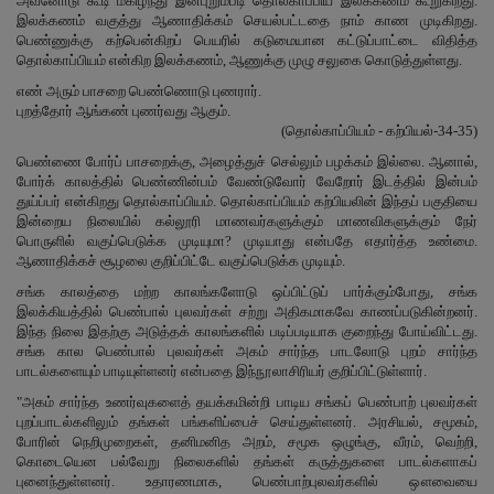
அவனோடு கூடி மகிழ்ந்து இன்புறும்படி தொல்காப்பிய இலக்கணம் கூறுகிறது.
இலக்கணம் வகுத்து ஆணாதிக்கம் செயல்பட்டதை நாம் காண முடிகிறது.
பெண்ணுக்கு கற்பென்கிறப் பெயரில் கடுமையான கட்டுப்பாட்டை விதித்த
தொல்காப்பியம் என்கிற இலக்கணம், ஆணுக்கு முழு சலுகை கொடுத்துள்ளது.
எண் அரும் பாசறை பெண்ணொடு புணரார்.
புறத்தோர் ஆங்கண் புணர்வது ஆகும்.
(தொல்காப்பியம் - கற்பியல்-34-35)
பெண்ணை போர்ப் பாசறைக்கு, அழைத்துச் செல்லும் பழக்கம் இல்லை. ஆனால்,
போர்க் காலத்தில் பெண்ணின்பம் வேண்டுவோர் வேறோர் இடத்தில் இன்பம்
துய்ப்பர் என்கிறது தொல்காப்பியம். தொல்காப்பியம் கற்பியலின் இந்தப் பகுதியை
இன்றைய நிலையில் கல்லூரி மாணவர்களுக்கும் மாணவிகளுக்கும் நேர்
பொருளில் வகுப்பெடுக்க முடியுமா? முடியாது என்பதே எதார்த்த உண்மை.
ஆணாதிக்கச் சூழலை குறிப்பிட்டே வகுப்பெடுக்க முடியும்.
சங்க காலத்தை மற்ற காலங்களோடு ஒப்பிட்டுப் பார்க்கும்போது, சங்க
இலக்கியத்தில் பெண்பால் புலவர்கள் சற்று அதிகமாகவே காணப்படுகின்றனர்.
இந்த நிலை இதற்கு அடுத்தக் காலங்களில் படிப்படியாக குறைந்து போய்விட்டது.
சங்க கால பெண்பால் புலவர்கள் அகம் சார்ந்த பாடலோடு புறம் சார்ந்த
பாடல்களையும் பாடியுள்ளனர் என்பதை இந்நூலாசிரியர் குறிப்பிட்டுள்ளார்.
"அகம் சார்ந்த உணர்வுகளைத் தயக்கமின்றி பாடிய சங்கப் பெண்பாற் புலவர்கள்
புறப்பாடல்களிலும் தங்கள் பங்களிப்பைச் செய்துள்ளனர். அரசியல், சமூகம்,
போரின் நெறிமுறைகள், தனிமனித அறம், சமூக ஒழுங்கு, வீரம், வெற்றி,
கொடையென பல்வேறு நிலைகளில் தங்கள் கருத்துகளை பாடல்களாகப்
புனைந்துள்ளனர். உதாரணமாக, பெண்பாற்புலவர்களில் ஔவையை