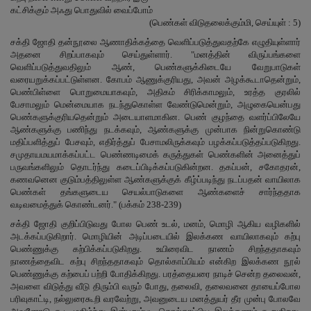
கட்சிக்கும் அஃது பொதுவில் வைப்போம்
(பெண்கள் விடுதலைக்கும்மி, செய்யுள் : 5)
சக்தி ஜோதி தன்நூலை ஆணாதிக்கத்தை வெளிப்படுத்துவதற்கே எழுதியுள்ளார்
அதனை சிறப்பாகவும் செய்துள்ளார். "மனத்தின் விருப்பங்களை
வெளிப்படுத்துவதிலும் ஆண், பெண்களுக்கிடையே வேறுபாடுகள்
வரையறுக்கப்பட்டுள்ளன. கோபம் ஆணுக்குரியது, அவன் அழக்கூடாதென்றும்,
பெண்பிள்ளை பொறுமையாகவும், அதிகம் சிரிக்காமலும், உரத்த குரலில்
பேசாமலும் மென்மையாக நடந்துகொள்ள வேண்டுமென்றும், அழுகையென்பது
பெண்களுக்குரியதென்றும் அடையாளமாகின. பெண் குழந்தை வளர்ப்பிலேயே
ஆண்களுக்கு பணிந்து நடக்கவும், ஆண்களுக்கு முன்பாக நின்றுகொண்டு
மதிப்பளித்துப் பேசவும், எதிர்த்துப் பேசாமலிருக்கவும் பழக்கப்படுத்தப்படுகிறது.
சமுதாயமயமாக்கப்பட்ட பெண்ணடிமைக் கருத்துகள் பெண்களின் அனைத்துப்
பருவங்களிலும் தொடர்ந்து கடைப்பிடிக்கப்படுகின்றன. தகப்பன், சகோதரன்,
கணவனென குடும்பத்திலுள்ள ஆண்களுக்குக் கீழ்ப்படிந்து நடப்பதன் வாயிலாக
பெண்கள் தங்களுடைய செயல்பாடுகளை ஆண்களைச் சார்ந்ததாக
வடிவமைத்துக் கொண்டனர்." (பக்கம் 238-239)
சக்தி ஜோதி குறிப்பிடுவது போல பெண் உடல், மனம், மொழி ஆகிய வழிகளில்
அடக்கப்படுகிறார். மொழியின் அடிப்படையில் இலக்கண வாயிலாகவும் கற்பு
பெண்ணுக்கு கற்பிக்கப்படுகிறது. உயிரைவிட நாணம் சிறந்ததாகவும்
நாணத்தைவிட கற்பு சிறந்ததாகவும் தொல்காப்பியம் என்கிற இலக்கண நூல்
பெண்ணுக்கு கற்பைப் பற்றி போதிக்கிறது. பரத்தையரை நாடிச் சென்ற தலைவன்,
அவளை விடுத்து வீடு திரும்பி வரும் போது, தலைவி, தலைவனை தாயைப்போல
பரிவுகாட்டி, நல்லுரைகூறி வரவேற்று, அவனுடைய மனத்துயர் தீர முன்பு போலவே