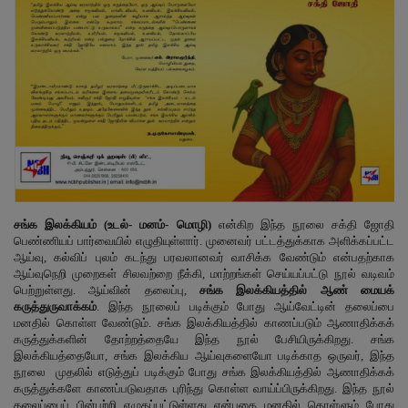
இதர
சந்தா
Language
English
Tamil
சங்க
இலக்கியம்
(
உடல்-
மனம்-
மொழி)
என்கிற இந்த நூலை சக்தி ஜோதி
பெண்ணியப் பார்வையில் எழுதியுள்ளார். முனைவர் பட்டத்துக்காக அளிக்கப்பட்ட
ஆய்வு, கல்விப் புலம் கடந்து பரவலானவர் வாசிக்க வேண்டும் என்பதற்காக
ஆய்வுநெறி முறைகள் சிலவற்றை நீக்கி, மாற்றங்கள் செய்யப்பட்டு நூல் வடிவம்
பெற்றுள்ளது. ஆய்வின் தலைப்பு,
சங்க இலக்கியத்தில் ஆண் மையக்
கருத்துருவாக்கம்
. இந்த நூலைப் படிக்கும் போது ஆய்வேட்டின் தலைப்பை
மனதில் கொள்ள வேண்டும். சங்க இலக்கியத்தில் காணப்படும் ஆணாதிக்கக்
கருத்துக்களின் தோற்றத்தையே இந்த நூல் பேசியிருக்கிறது. சங்க
இலக்கியத்தையோ, சங்க இலக்கிய ஆய்வுகளையோ படிக்காத ஒருவர், இந்த
நூலை முதலில் எடுத்துப் படிக்கும் போது சங்க இலக்கியத்தில் ஆணாதிக்கக்
கருத்துக்களே காணப்படுவதாக புரிந்து கொள்ள வாய்ப்பிருக்கிறது. இந்த நூல்
தலைப்பைப் பின்பற்றி எழுதப்பட்டுள்ளது என்பதை மனதில் கொள்ளும் போது