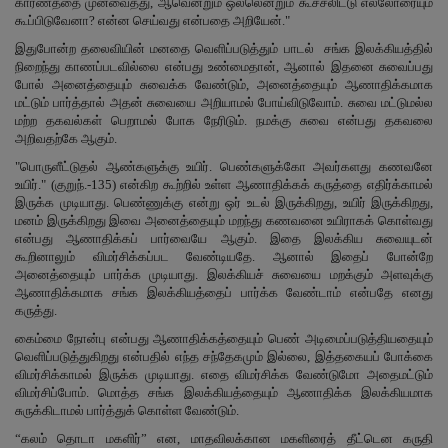
காரணத்தை முன்வைத்து, ஆவென்றும் ஒல்லென்றும் கூச்சலிட்டு எல்லோரையும்
கூப்பிடுவேனா? என்ன செய்வது என்பதை அறியேன்."
இதுபோன்ற தலைவியின் மனதை வெளிப்படுத்தும் பாடல் சங்க இலக்கியத்தில்
நிறைந்து காணப்படவில்லை என்பது உண்மைதான், ஆனால் இதனை சுவைப்பது
போல் அனைத்தையும் சுவைக்க வேண்டும், அனைத்தையும் ஆணாதிக்கமாக
மட்டும் பார்த்தால் அதன் சுவையை அறியாமல் போய்விடுவோம். சுவை மட்டுமல்ல
மற்ற தகவல்கள் பெறாமல் போக நேரிடும். நமக்கு சுவை என்பது தகவலை
அறிவதற்கே ஆகும்.
"பொருளீட்டுதல் ஆண்களுக்கு உயிர். பெண்களுக்கோ அவர்களது கணவனே
உயிர்." (குறுந்.-135) என்கிற கூற்றில் உள்ள ஆணாதிக்கக் கருத்தை எதிர்க்காமல்
இருக்க முடியாது. பெண்ணுக்கு என்று ஒர் உடல் இருக்கிறது, உயிர் இருக்கிறது,
மனம் இருக்கிறது இவை அனைத்தையும் மறந்து கணவனை உயிராகக் கொள்வது
என்பது ஆணாதிக்கப் பார்வையே ஆகும். இதை இலக்கிய சுவையுடன்
கூறினாலும் விமர்சிக்கப்பட வேண்டியதே. ஆனால் இதைப் போன்றே
அனைத்தையும் பார்க்க முடியாது. இலக்கியச் சுவையை மறக்கும் அளவுக்கு
ஆணாதிக்கமாக சங்க இலக்கியத்தைப் பார்க்க வேண்டாம் என்பதே எனது
கருத்து.
கைம்மை நோன்பு என்பது ஆணாதிக்கத்தையும் பெண் அடிமைப்படுத்தியதையும்
வெளிப்படுத்துகிறது என்பதில் எந்த சந்தேகமும் இல்லை, இத்தகையப் போக்கை
விமர்சிக்காமல் இருக்க முடியாது. எதை விமர்சிக்க வேண்டுமோ அதைமட்டும்
விமர்சிப்போம். மொத்த சங்க இலக்கியத்தையும் ஆணாதிக்க இலக்கியமாக
சுருக்கிடாமல் பார்த்துக் கொள்ள வேண்டும்.
“கலம் தொடா மகளிர்” என, மாதவிலக்கான மகளிரைத் தீட்டென கருதி