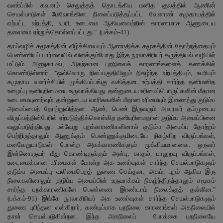
வளர்ப்பில் கவனம் செலுத்தத் தொடங்கிய மனித குலத்தில் ஆணின்
செயல்பாடுகள் மேலோங்கின. நிலைப்படுத்தப்பட்ட வேளாண் சமுதாயத்தில்
ஏற்பட்ட உற்பத்தி, உபரி, உடைமை ஆகியனவற்றின் காரணமாக ஆணுடைய
தலைமை ஏற்றுக்கொள்ளப்பட்டது." (பக்கம்-41)
தாய்வழிச் சமூகத்தின் வீழ்ச்சியையும் ஆணாதிக்க சமூகத்தின் தோற்றத்தையும்
பெண்ணியப் பார்வையில் விளக்கும்போது இந்த நூலாசிரியர் கருத்தியல் வழியில்
மட்டும் அணுகாமல், அதற்கான புறநிலைக் காரணங்களைக் கணக்கில்
கொண்டுள்ளார். "ஒவ்வொரு நிலப்பகுதியிலும் நிகழ்ந்த உற்பத்தியும், உபரியும்
சமுதாய வளர்ச்சியில் முக்கியப்பங்கு வகித்தன. உற்பத்தி சார்ந்த தனிமனித
உழைப்பு தனியுரிமையை உருவாக்கியது. தன்னுடைய உரிமைப்பொருட்களின் மீதான
உடைமையுணர்வும், தன்னுடைய வாரிசுகளின் மீதான உரிமையும் இணைந்து குடும்ப
அமைப்பைத் தோற்றுவித்தன. ஆண், பெண் இருவரும் அவரவர் தம்முடைய
விருப்பத்தின்பேரில் ஏற்படுத்திக்கொள்கிற தனியுரிமைதான் குடும்ப அமைப்பினை
வலுப்படுத்தியது. பல்வேறு புறக்காரணிகளினால் குடும்ப அமைப்பு தோற்றம்
பெற்றிருந்தாலும் ஆணுக்கும் பெண்ணுக்குமிடையே நிகழ்கிற விருப்பங்கள்,
மனவேறுபாடுகள் போன்ற அகக்காரணிகளும் முக்கியமானவை. ஒருவர்
இன்னொருவர் மீது கொண்டிருக்கும் அன்பு, காதல், பாலுறவு விருப்பங்கள்,
உடைமைக்கான உரிமைகள் போன்ற அக உணர்வுகள் சார்ந்த செயல்பாடுகளும்
குடும்ப அமைப்பு வலிமைபெறத் துணை செய்தன. அகம், புறம் ஆகிய இரு
நிலைகளினாலும் குடும்ப அமைப்பின் உருவாக்கம் நிகழ்ந்திருந்தாலும் சமூகம்
சார்ந்த புறக்காரணிகளே பெண்ணை இரண்டாம் நிலைக்குத் தள்ளின."
(பக்கம்-91) இங்கே நூலாசிரியர் அக உணர்வுகள் சார்ந்த செயல்பாடுகளும்
துணை புரிந்தன என்கிறார், கண்டிப்பாக புறநிலை காரணங்கள் அகநிலையில்
தான் செயல்படுகின்றன. இந்த அகநிலைப் போக்கை புறநிலையே