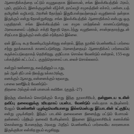
ஆணாதிக்கத்தை மட்டும் எழுதுவதாக இல்லாமல், சங்க இலக்கியத்தில் அகம்,
புறம், குடும்பம், இனக்குழுவின் வீழ்ச்சி, தாய்வழி சமூகத்தின் எச்சம், பண்டையத்
தமிழரின் வழிபாடு, அரசின் தோற்றம் இதுபோன்றவற்றையும் எழுதினால் நன்றாக
இருக்கும் என்று தோன்றுகிறது. சங்க இலக்கியத்தில் ஆணாதிக்கம் என்பது ஒரு
பகுதிதான். சங்க இலக்கியத்தில் பல சமூக மாற்றங்கள் காணப்படுகிறது.
அவைகளைப் பற்றியும் சக்தி ஜோதி தொடர்ந்து எழுதினால், சான்றாதாரத்துடன்
சிறப்பாக இருக்கும் என்பதில் சந்தேகம் இல்லை.
ஏன் இப்படி கூற வேண்டியிருக்கிறது என்றால், இந்த நூலில் பெண்ணியப் பார்வை
சற்று தூக்கலாகக் காணப்படுகிறது. அனைத்தையும் ஆணாதிக்கப் பார்வையில்
சுருக்கப்படுவதாகத் தெரிகிறது. குறிப்பாக சொல்ல வேண்டும் என்றால், 155-வது
பக்கத்தில் சுட்டப்பட்ட குறுந்தொகைப் பாடலைச் சொல்லலாம்.
கன்றும் உண்ணாது, கலத்தினும் படாது,
நல் ஆன் தீம் பால் நிலத்து உக்காஅங்கு,
எனக்கும் ஆகாது, என்னைக்கும் உதவாது,
பசலை உணீஇயர் வேண்டும்-
திதலை அல்குல் என் மாமைக் கவினே. (குறுந்.-27)
இதற்கு விளக்கம் கொடுக்கும் போது இந்த நூலாசிரியர்,
தன்னுடைய உடலின்
தவிப்பு தலைவனுக்கு உரியதாகப் பயன்பட வேண்டும்
என்பதாக கூறியுள்ளார்.
மேலும்
பெண்ணின் புழுங்குவெளியானது இல்லமென்பது இப்பாடலின் உட்குறிப்பு
என்று முடிக்கிறார். இந்தப் பாடலில் தலைவனை நினைத்து மட்டும் பேசாமல்
தன்னைப் பற்றியும் தலைவி பேசியுள்ளார். இதனை இந்நூலாசிரியர் கணக்கில்
கொள்ளாது போனதற்கு அவரது அதீதப் பெண்ணியப் பார்வையே காரணமாக
இருக்குமோ என்கிற ஐயம் எழுகிறது.