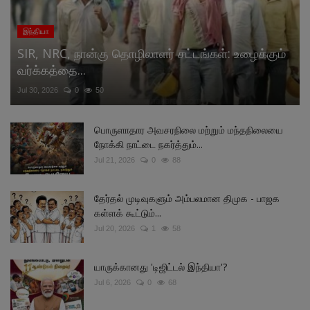
இந்தியா
SIR, NRC, நான்கு தொழிலாளர் சட்டங்கள்: உழைக்கும்
வர்க்கத்தை...
Jul 30, 2026
0
50
பொருளாதார அவசரநிலை மற்றும் மந்தநிலையை
நோக்கி நாட்டை நகர்த்தும்...
Jul 21, 2026
0
88
தேர்தல் முடிவுகளும் அம்பலமான திமுக - பாஜக
கள்ளக் கூட்டும்...
Jul 20, 2026
1
58
யாருக்கானது 'டிஜிட்டல் இந்தியா'?
Jul 6, 2026
0
68