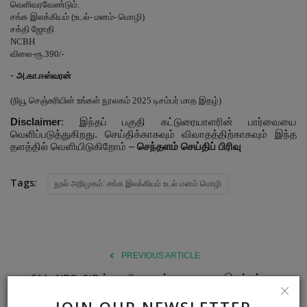
வெளிவரவேண்டும்.
சங்க
இலக்கியம்
(
உடல்-
மனம்-
மொழி)
சக்தி ஜோதி
NCBH
விலை-ரூ.390/-
-
அ.கா.ஈஸ்வரன்
(நியூ செஞ்சுரியின் உங்கள் நூலகம் 2025 டிசம்பர் மாத இதழ்)
Disclaimer
: இந்தப் பகுதி கட்டுரையாளரின் பார்வையை
வெளிப்படுத்துகிறது. செய்திக்காகவும் விவாதத்திற்காகவும் இந்த
தளத்தில் வெளியிடுகிறோம் –
செந்தளம் செய்திப் பிரிவு
Tags:
நூல் அறிமுகம்: சங்க இலக்கியம் உடல் மனம் மொழி
PREVIOUS ARTICLE
CAA -NRC- SIR க்கு எதிராக ஒத்துழையாமை இயக்கத்தை
முன்னெடுப்போம்!
JOIN OUR NEWSLETTER