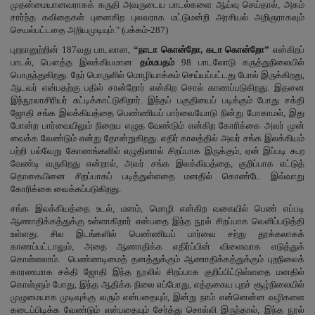
முதன்மையானவராகக் கருதி அவருடைய பாடல்களை ஆய்வு செய்தால், அகம்
சார்ந்த கவிதைகள் புனைகிற புலவராக மட்டுமன்றி அரசியல் அறிஞராகவும்
செயல்பட்டதை அறியமுடியும்." (பக்கம்-287)
புறநானுற்றின் 187வது பாடலான,
“நாடா கொன்றோ, கடா கொன்றோ”
என்கிறப்
பாடல், பௌத்த இலக்கியமான
தம்மபதம்
98 பாடலோடு கருத்துநிலையில்
பொருந்துகிறது. நேர் பொருளில் மொழியாக்கம் செய்யப்பட்டது போல் இருக்கிறது,
ஆடவர் என்பதற்கு பதில் சான்றோர் என்கிற சொல் காணப்படுகிறது. இதனை
இந்நூலாசிரியர் சுட்டிக்காட்டுகிறார். இந்தப் பகுதியைப் படிக்கும் போது சக்தி
ஜோதி சங்க இலக்கியத்தை பெண்ணியப் பார்வையோடு நின்று போகாமல், இது
போன்ற பார்வையிலும் நிறைய எழுத வேண்டும் என்கிற கோரிக்கை அவர் முன்
வைக்க வேண்டும் என்று தோன்றுகிறது. எதிர் காலத்தில் அவர் சங்க இலக்கியம்
பற்றி பல்வேறு கோணங்களில் எழுதினால் சிறப்பாக இருக்கும், ஏன் இப்படி கூற
வேண்டி வருகிறது என்றால், அவர் சங்க இலக்கியத்தை, குறிப்பாக எட்டுத்
தொகையினை சிறப்பாகப் படித்துள்ளதை மனதில் கொண்டே இவ்வாறு
கோரிக்கை வைக்கப்படுகிறது.
சங்க இலக்கியத்தை உடல், மனம், மொழி என்கிற வகையில் பெண் எப்படி
ஆணாதிக்கத்துக்கு உள்ளாகிறார் என்பதை இந்த நூல் சிறப்பாக வெளிப்படுத்தி
உள்ளது. சில இடங்களில் பெண்ணியப் பார்வை சற்று தூக்கலாகக்
காணப்பட்டாலும், அதை ஆணாதிக்க எதிர்ப்பின் விளைவாக எடுத்துக்
கொள்ளலாம். பெண்ணடிமைத் தனத்துக்கும் ஆணாதிக்கத்துக்கும் புறநிலைக்
காரணமாக சக்தி ஜோதி இந்த நூலில் சிறப்பாக குறிப்பிட்டுள்ளதை மனதில்
கொள்ளும் போது, இந்த ஆதிக்க நிலை எப்போது, எத்தகைய புறச் சூழ்நிலையில்
முழுமையாக முடிவுக்கு வரும் என்பதையும், இன்று நாம் என்னென்ன வழிகளை
கடைப்பிடிக்க வேண்டும் என்பதையும் சேர்த்து சொல்லி இருந்தால், இந்த நூல்