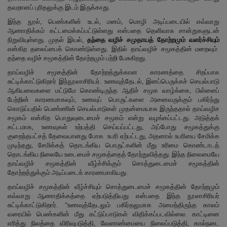
தவறானப் புரிதலுக்கு இடம் இருக்காது.
இந்த நூல், பெண்களின் உடல், மனம், மொழி அடிப்படையில் எவ்வாறு
ஆணாதிக்கம் கட்டமைக்கப்பட்டுள்ளது என்பதை தெளிவாக சான்றுகளுடன்
நிறுவியுள்ளது. முதல் இயல்,
தந்தை வழிச் சமுதாயத் தோற்றமும் வளர்ச்சியும்
என்கிற தலைப்பைக் கொண்டுள்ளது. இதில் தாய்வழிச் சமூகத்தின் மறைவும்
தந்தை வழிச் சமூகத்தின் தோற்றமும் பற்றி பேசுகிறது.
தாய்வழிச் சமூகத்தின் தோற்றத்துக்கான காரணத்தை சிறப்பாக
சுட்டிக்காட்டுகிறார் இந்நூலாசிரியர். உணவுத்தேடல், இனப்பெருக்கச் செயல்பாடு
ஆகியவைகளை மட்டுமே கொண்டிருந்த ஆதிச் சமூக வாழ்க்கை, பிள்ளைப்
பேற்றின் காரணமாகவும், உணவுப் பொருட்களை அனைவருக்கும் பகிர்ந்து
கொடுப்பதில் பெண்ணின் செயல்பாடுகள் முதன்மையாக இருந்ததால் தாய்வழிச
சமூகம் என்கிற பொதுவுடைமைச் சமூகம் என்று வழங்கப்பட்டது. அடுத்தக்
கட்டமாக, உணவுகள் உற்பத்தி செய்யப்பட்டது, அப்போது சமூகத்துக்கு
குறைந்தபட்சத் தேவையானது போக உபரி ஏற்பட்டது, அதனால் உபரியை சேமிக்க
முடிந்தது, சேமிக்கத் தொடங்கிய பொருட்களின் மீது உரிமை கொண்டாடத்
தொடங்கிய நிலையே உடைமைச் சமூகத்தைத் தோற்றுவித்தது. இந்த நிலைமையே
தாய்வழிச் சமூகத்தின் வீழ்ச்சிக்கும் சொத்துடைமைச் சமூகத்தின்
தோற்றத்துக்கும் அடிப்படைக் காரணமாகியது.
தாய்வழிச் சமூகத்தின் வீழ்ச்சியும் சொத்துடைமைச் சமூகத்தின் தோற்றமும்
எவ்வாறு ஆணாதிக்கத்தை ஏற்படுத்தியது என்பதை இந்த நூலாசிரியர்
சுட்டிக்காட்டுகிறார். "உணவுத்தேடலும் பகிர்தலுமாக அமைந்திருந்த காலம்
வரையில் பெண்களின் மீது கட்டுப்பாடுகள் விதிக்கப்படவில்லை. காட்டினை
எரித்து நிலத்தை விரிவுபடுத்தி, வேளாண்மையை நிலைப்படுத்தி, கால்நடை