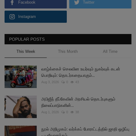
Facebook
Twitter
Instagram
POPULAR POSTS
This Week
This Month
All Time
வாழ்க்கைச் செலவின உயர்வும் நுகர்வுக் கடன்
பொறியும்: தொடர்கதையாகும்...
Aug 3, 2026
0
43
அபிஜீத் தீப்கேவின் அரசியல் தொடர்புகளும்
நிலைப்பாடுகளின்...
Aug 1, 2026
0
38
நூல் அறிமுகம்: வர்க்கப் போராட்டத்தில் ஜாதி ஒழிப்பு
- ப.ஜீவானந்தம்