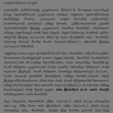
கூடுதல் சிறப்பைப் பெறும்.
சமூகத்தில் தனிச்சொத்து முழுமையாக நீக்கப்பட்டு பொதுவுடைமையாக்கும்
போது ஆணாதிக்கமும் முழுமையாக மறையும், அதுவரை ஆணாதிக்கத்தை
விமர்சித்துப் போராடி, படிப்படியாக மாற்றம் கொண்டு வரவேண்டும்.
பெண்ணடிமைத் தனத்தைப் புரிந்து கொண்ட முற்போக்காளர்கள் முதலில்
ஆணாதிக்கத்தில் இருந்து முழுமையாக வெளிவர வேண்டும். அவர்களைப்
பார்த்து மற்றவர்களும் மாறத் தொடங்குவர். அதுமட்டுமல்லாது பெண்கள், குடும்ப
உழைப்பில் இருந்து படிப்படியாக விடுபட்டு, சமூக உற்பத்தியில் ஈடுபட வேண்டும்,
அவ்வாறு செய்யும் போதே பெண் அடிமைப்படுத்தப்பட்ட நிலையில் இருந்து
படிப்படியாக விடுபடுவர்.
அணுக்கு சமமாக சமூக உற்பத்தியில் பெண் ஈடுபட வேண்டும், அதே போல குடும்ப
வேலைகளை பெண்ணுக்குச் சமமாக ஆணும் செய்திட வேண்டும். பெண்ணினம்
அடிமைப்பட்டுக் கிடப்பதற்கு தோன்றியதல்ல, சமூக உழைப்பிற்கு தோன்றியது.
பெண் விடுதலை முழுமையாகப் பெற்ற சமூகமே அனைத்து விடுதலைப் பெற்ற
சமூகமாக இருக்கும். பெண் விடுதலை அனைத்து விடுதலைக்கும் அடிப்படை.
பெண் அடிமைத் தனத்தின் தோற்றத்தை அறிந்து கொண்டால்தான் அதில்
இருந்து விடுபடுவதற்கான புரிதல் கிடைக்கும். பெண் விடுதலையின் தேவையைப்
புரிந்து கொள்வதற்கும் எந்த வகையில் அடிமைப்படுத்தப்பட்டார் என்பதை அறிந்து
கொள்வதற்கும் சக்தி ஜோதி எழுதிய
சங்க
இலக்கியம்
(
உடல்-
மனம்-
மொழி)
என்கிற நூலைப்
படிக்க வேண்டும்.
கீழடி அகழாய்வு தொல்லியல் பற்றிய அடிப்படைப் புரிதல் பொது மக்களுக்கு
ஏற்பட்டது, அதே போல சங்க இலக்கியம் பற்றிய அடிப்படைப் புரிதல் பொது
மக்களுக்கு ஏற்பட வேண்டும். அதற்கு இது போன்ற நூல்கள் தொடர்ந்து