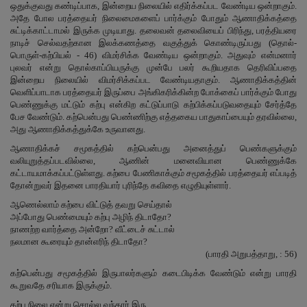
ஒதுக்குவது கண்டிப்பாக, இன்றைய நிலையில் எதிர்க்கப்பட வேண்டிய ஒன்றாகும்.
அதே போல பரத்தையர் நிலைமைகளைப் பார்க்கும் போதும் ஆணாதிக்கத்தை
சுட்டிக்காட்டாமல் இருக்க முடியாது. தலைவன் தலைவியைப் பிரிந்து, பரத்தியரை
நாடிச் செல்வதற்கான இலக்கணத்தை வகுத்துக் கொண்டிருப்பது (தொல்-
பொருள்-கற்பியல் - 46) விமர்சிக்க வேண்டிய ஒன்றாகும். அதுவும் என்மனார்
புலவர் என்று தொல்காப்பியருக்கு முன்பே பலர் கூறியதாக தெரிவிப்பதை
இன்றைய நிலையில் விமர்சிக்கப்பட வேண்டியதாகும். ஆணாதிக்கத்தின்
வெளிப்பாடாக பரத்தையர் இருப்பை அங்கிகரிக்கின்ற போக்கைப் பார்க்கும் போது
பெண்ணுக்கு மட்டும் கற்பு என்கிற கட்டுப்பாடு கற்பிக்கப்படுவதையும் சேர்த்தே
பேச வேண்டும். கற்பென்பது பெண்ணிற்கு எத்தகைய பாதுகாப்பையும் தரவில்லை,
அது ஆணாதிக்கத்துக்கே உருவானது.
ஆணாதிக்கச் சமூகத்தில் கற்பென்பது அனைத்துப் பெண்களுக்கும்
வலியுறுத்தப்படவில்லை, ஆணின் மனைவியான பெண்ணுக்கே
கட்டாயமாக்கப்பட்டுள்ளது. கற்பை பேணிகாக்கும் சமூகத்தில் பரத்தையர் எப்படித்
தோன்றுவர் இதனை பாரதியார் புரிந்தே கவிதை எழுதியுள்ளார்.
ஆணெல்லாம் கற்பை விட்டுத் தவறு செய்தால்
அப்போது பெண்மையும் கற்பு அழிந் திடாதோ?
நாணற்ற வார்த்தை அன்றோ? வீட்டைச் சுட்டால்
நலமான கூரையும் தான்எரிந் திடாதோ?
(பாரதி அறுபத்தாறு, : 56)
கற்பென்பது சமூகத்தில் இருபாலர்களும் கடைபிடிக்க வேண்டும் என்று பாரதி
கூறுவதே சரியாக இருக்கும்.
கற்பு நிலை என்று சொல்ல வந்தார் இரு