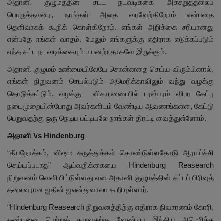
அதானி குழுமத்தின் சட்ட நடவடிக்கை அச்சுறுத்தலைப்
பொருத்தவரை, நாங்கள் அதை வரவேற்கிறோம் என்பதை
தெளிவாகக் கூறிக் கொள்கிறோம். எங்கள் அறிக்கை சரியானது
என்பதே எங்கள் வாதம். மேலும் எங்களுக்கு எதிராக எடுக்கப்படும்
எந்த சட்ட நடவடிக்கையும் பயனற்றதாகவே இருக்கும்.
அதானி குழுமம் உண்மையிலேயே சொன்னதை செய்ய விரும்பினால்,
எங்கள் நிறுவனம் செயல்படும் அமெரிக்காவிலும் வந்து வழக்கு
தொடுக்கட்டும். வழக்கு விசாரணையில் பரஸ்பரம் விபர கேட்பு
நடைமுறையின்போது அவர்களிடம் வேண்டிய ஆவணங்களை, கேட்டு
பெறுவதற்கு ஒரு நெடிய பட்டியலே நாங்கள் திரட்டி வைத்துள்ளோம்.
அதானி Vs Hindenburg
“தீயநோக்கம், விஷம கருத்துக்கள் கொண்டுள்ளதோடு ஆராய்ச்சி
செய்யப்படாத” ஆய்வறிக்கையை Hindenburg Reasearch
நிறுவனம் வெளியிட்டுள்ளது என அதானி குழுமத்தின் சட்டப் பிரிவுத்
தலைவரான ஜதின் ஜலன்துவாலா கூறியுள்ளார்.
“Hindenburg Reasearch நிறுவனத்திற்கு எதிராக நிவாரணம் கோரி,
தண்டனை பெற்றுத் தருவதற்கு வேண்டிய இந்திய அமெரிக்க