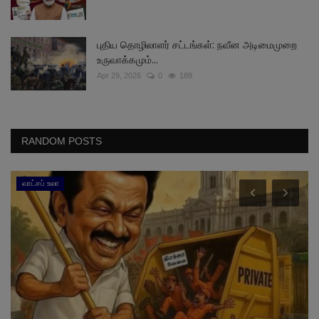
புதிய தொழிலாளர் சட்டங்கள்: நவீன அடிமைமுறை
உருவாக்கமும்...
Apr 29, 2026
0
189
RANDOM POSTS
வாட்சப் உலா