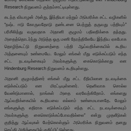
Research நிறுவனம் குற்றம்சாட்டியுள்ளது.
கடந்த வியாழன் அன்று, இந்தியா மற்றும் அமெரிக்க சட்ட வழிகளில்
“நஷ்ட ஈடு கோருவதோடு தண்டனை பெற்றுத் தருவது பற்றியும்”
பரிசீலித்து வருவதாக அதானி குழுமம் பதிலறிக்கை தந்தது.
அதைத்தொடர்ந்து அடுத்த ஒரு மணி நேரத்திலேயே இந்திய ஏகபோக
தொழிற்கூட்டு நிறுவனத்தை பற்றி ஆய்வறிக்கையில் கூறிய
அத்தனையும் உண்மையே. மேலும் எங்கள் மீது எடுக்கப்படும் எந்த
சட்ட நடவடிக்கையும் அவர்களுக்கு கைகொடுக்காது என
Hindenburg Research நிறுவனம் கூறியுள்ளது.
அதானி குழுமத்தினர் எங்கள் மீது சட்ட ரீதியிலான நடவடிக்கை
எடுக்கப்படும் என மிரட்டியுள்ளனர். தெளிவாக சொல்ல
வேண்டுமானால், நாங்கள் அதை வரவேற்கிறோம். எங்களது
ஆய்வறிக்கையில் கூறியவை எல்லாம் உண்மையானதே. மேலும்
எங்களுக்கு எதிராக எடுக்கப்படும் எந்த சட்ட நடவடிக்கையும்
அவர்களுக்கு கைகொடுக்கப்போவதில்லை” என்று முதலீடுகள்
குறித்து ஆய்வுகள் மேற்கொள்ளும் அமெரிக்க நிறுவனம் தனது
செய்தி அறிக்கையில் குறிப்பிட்டுள்ளது.