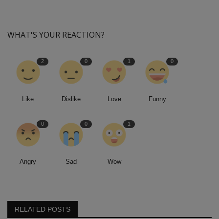
WHAT'S YOUR REACTION?
2
0
1
0
Like
Dislike
Love
Funny
0
0
1
Angry
Sad
Wow
RELATED POSTS