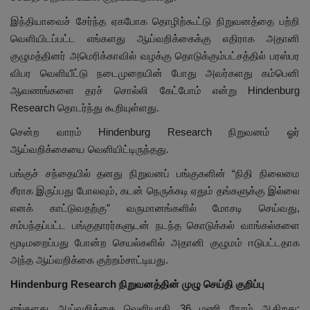
இந்தியாவைச் சேர்ந்த ஏகபோக தொழிற்கூட்டு நிறுவனத்தை பற்றி
வெளியிடப்பட்ட எங்களது ஆய்வறிக்கைக்கு எதிராக அதானி
குழுமத்தினர் அமெரிக்காவில் வழக்கு தொடுக்கும்பட்சத்தில் பரஸ்பர
விபர வெளியீட்டு நடைமுறையின் போது அவர்களது கம்பெனி
ஆவணங்களை தரச் சொல்லி கேட்போம் என்று Hindenburg
Research தொடர்ந்து கூறியுள்ளது.
சென்ற வாரம் Hindenburg Research நிறுவனம் ஓர்
ஆய்வறிக்கையை வெளியிட்டிருந்தது.
பங்குச் சந்தையில் தனது நிறுவனப் பங்குகளின் “நிதி நிலைமை
சீராக இருப்பது போலவும், கடன் நெருக்கடி ஏதும் தங்களுக்கு இல்லை
எனக் காட்டுவதற்கு” வருமானங்களில் மோசடி செய்வது,
சம்பந்தப்பட்ட பங்குதாரர்களுடன் நடந்த கொடுக்கல் வாங்கல்களை
மூடிமறைப்பது போன்ற செயல்களில் அதானி குழுமம் ஈடுபட்டதாக
அந்த ஆய்வறிக்கை குற்றம்சாட்டியது.
Hindenburg Research நிறுவனத்தின் முழு செய்தி குறிப்பு
எங்களது ஆய்வறிக்கை வெளியாகி 36 மணி நேரம் ஆகிறது;