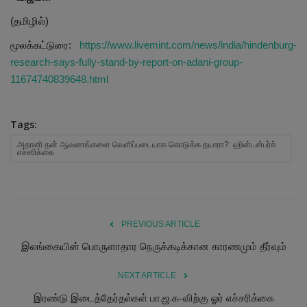
(தமிழில்)
மூலக்கட்டுரை:
https://www.livemint.com/news/india/hindenburg-
research-says-fully-stand-by-report-on-adani-group-
11674740839648.html
Tags:
அதானி தன் ஆவணங்களை வெளிப்படையாக கொடுக்க தயாரா?: ஹின்டன்பர்க்
எச்சரிக்கை
PREVIOUS ARTICLE
இலங்கையின் பொருளாதார நெருக்கடிக்கான காரணமும் தீர்வும்
NEXT ARTICLE
இரண்டு இடைத்தேர்தல்கள் பா.ஜ.க-விற்கு ஓர் எச்சரிக்கை