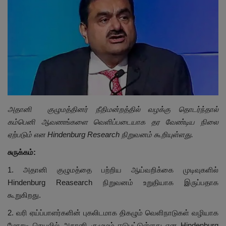
இதர
சந்தா
Language
English
Tamil
அதானி குழுமத்தினர் நீதிமன்றத்தில் வழக்கு தொடர்ந்தால்
கம்பெனி ஆவணங்களை வெளிப்படையாக தர வேண்டிய நிலை
ஏற்படும் என Hindenburg Research நிறுவனம் கூறியுள்ளது.
சுருக்கம்:
1. அதானி குழுமத்தை பற்றிய ஆய்வறிக்கை முடிவுகளில்
Hindenburg Reasearch நிறுவனம் உறுதியாக இருப்பதாக
கூறுகிறது.
2. வரி ஏய்ப்பாளர்களின் புகலிடமாக திகழும் வெளிநாடுகள் வழியாக
மோசடி செயலில் அதானி குழுமம் ஈடுபட்டுள்ளது என Hindenburg