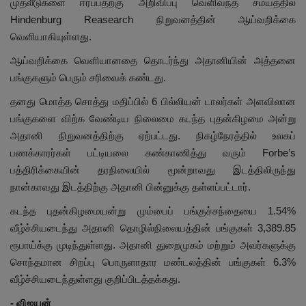
முதலீடுகளை ஈர்ப்பதற்கு அறிவிப்பு வெளிவந்த சமயத்தில்
Hindenburg Reasearch நிறுவனத்தின் ஆய்வறிக்கை
வெளியாகியுள்ளது.
ஆய்வறிக்கை வெளியானதை தொடர்ந்து அதானியின் அத்தனை
பங்குகளும் பெரும் சரிவைக் கண்டது.
தனது மொத்த சொத்து மதிப்பில் 6 பில்லியன் டாலர்கள் அளவிலான
பங்குகளை விற்க வேண்டிய நிலைமை கடந்த புதன்கிழமை அன்று
அதானி நிறுவனத்திற்கு ஏற்பட்டது. நிகழ்நேரத்தில் உலகப்
பணக்காரர்கள் பட்டியலை கண்காணித்து வரும் Forbe’s
பத்திரிக்கையின் தரநிலையில் மூன்றாவது இடத்திலிருந்து
நான்காவது இடத்திற்கு அதானி பின்னுக்கு தள்ளப்பட்டார்.
கடந்த புதன்கிழமையன்று மும்பைப் பங்குச்சந்தையை 1.54%
வீழ்ச்சியடைந்து அதானி தொழில்நிலையத்தின் பங்குகள் 3,389.85
ரூபாய்க்கு முடிந்துள்ளது. அதானி துறைமுகம் மற்றும் அவர்களுக்கு
சொந்தமான சிறப்பு பொருளாதார மண்டலத்தின் பங்குகள் 6.3%
வீழ்ச்சியடைந்துள்ளது குறிப்பிடத்தக்கது.
- விஜயன்