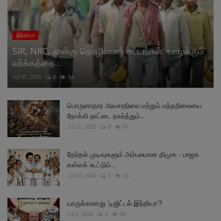
இந்தியா
SIR, NRC, நான்கு தொழிலாளர் சட்டங்கள்: உழைக்கும்
வர்க்கத்தை...
Jul 30, 2026
0
54
பொருளாதார அவசரநிலை மற்றும் மந்தநிலையை
நோக்கி நாட்டை நகர்த்தும்...
Jul 21, 2026
0
97
தேர்தல் முடிவுகளும் அம்பலமான திமுக - பாஜக
கள்ளக் கூட்டும்...
Jul 20, 2026
1
59
யாருக்கானது 'டிஜிட்டல் இந்தியா'?
Jul 6, 2026
0
69