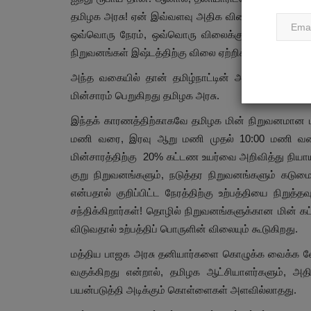
தமிழக அரசு! ஏன் இவ்வளவு அதிக விலைக்கு வாங்க வேண
ஒவ்வொரு நேரம், ஒவ்வொரு விலைக்கு ஏன் வாங்க வேண்
நிறுவனங்கள் இஷ்டத்திற்கு விலை ஏற்றிக் கொள்ள மத்தி
அந்த வகையில் தான் தமிழ்நாட்டின் அதானியின் மின
மின்சாரம் பெறுகிறது தமிழக அரசு.
இந்தக் காரணத்திற்காகவே தமிழக மின் நிறுவனமான 
மணி வரை, இரவு ஆறு மணி முதல் 10:00 மணி வரைய
மின்சாரத்திற்கு 20% கட்டண உயர்வை அறிவித்து நியா
குறு நிறுவனங்களும், நடுத்தர நிறுவனங்களும் கடுமை
என்பதால் குறிப்பிட்ட நேரத்திற்கு உற்பத்தியை நிற
சந்திக்கிறார்கள்! தொழில் நிறுவனங்களுக்கான மின் 
விடுவதால் உற்பத்திப் பொருளின் விலையும் கூடுகிறது.
மத்திய பாஜக அரசு தனியார்களை கொழுக்க வைக்க வேண்ட
வகுக்கிறது என்றால், தமிழக ஆட்சியாளர்களும், அதி
பயன்படுத்தி அடிக்கும் கொள்ளைகள் அளவில்லாதது.