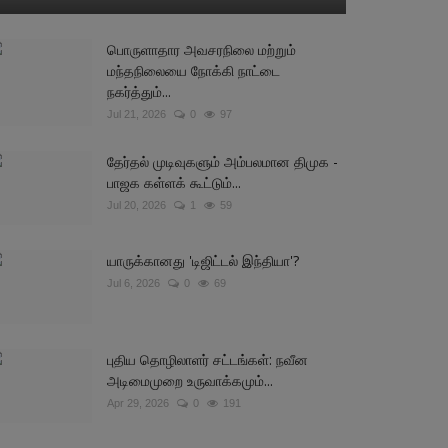
பொருளாதார அவசரநிலை மற்றும்
மந்தநிலையை நோக்கி நாட்டை
நகர்த்தும்...
Jul 21, 2026
0
97
தேர்தல் முடிவுகளும் அம்பலமான திமுக -
பாஜக கள்ளக் கூட்டும்...
Jul 20, 2026
1
59
யாருக்கானது 'டிஜிட்டல் இந்தியா'?
Jul 6, 2026
0
69
புதிய தொழிலாளர் சட்டங்கள்: நவீன
அடிமைமுறை உருவாக்கமும்...
Apr 29, 2026
0
191