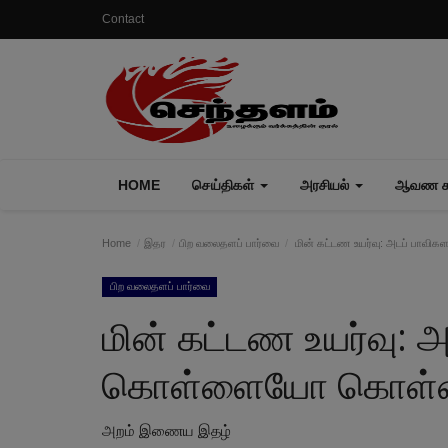
Contact
HOME
செய்திகள்
அரசியல்
ஆவண கா
Home
இதர
பிற வலைதளப் பார்வை
மின் கட்டண உயர்வு: அடப் பா
பிற வலைதளப் பார்வை
மின் கட்டண உயர்வு: அ
கொள்ளையோ கொள்
அறம் இணைய இதழ்