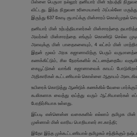
பிள்ளை பெருமா நல்லூர் தனியார் மின் உற்பத்தி நிறு
விட்டது. இந்த நிறுவன உரிமையாளர் அப்பல்லோ மருத்து
இருந்து 637 கோடி ரூபாய்க்கு மின்சாரம் கொள்முதல் செ
தனியார் மின் உற்பத்தியாளர்கள் மின்சாரத்தை தயாரித
அவர்கள் மின்சாரத்தை எங்கும் கொண்டு செல்ல முடியு
அளவுக்கு மின் பாதைகளையும், 4 லட்சம் மின் மாற்
இதன் மூலம் அரசு கஜானாவிற்கு பெரும் வருமானத
கணக்கிட்டும், சில நேரங்களில் கட்டணத்தையே வசூலி
கையூட்டுகள் வாங்கி கஜானாவைக் காயப் போடுகிறார
அதிகாரிகள் கூட்டணியால் கொள்ளை ஆதாயம் அடைகி
உயிரைக் கொடுத்து ஆண்டுக் கணக்கில் வேலை பார்க்கும் 
கூலிகளாக வைத்து ஏய்த்து வரும் ஆட்சியாளர்கள் எப்
பேரதிர்சியாக உள்ளது.
இப்படி என்னென்ன வகைகளில் எல்லாம் தமிழக மின் வ
முன்னாள் மின் வாரிய பொறியாளர் சா.காந்தி;
இதோ இந்த முக்கூட்டணியால் தமிழகம் சந்திக்கும் நஷ்ட