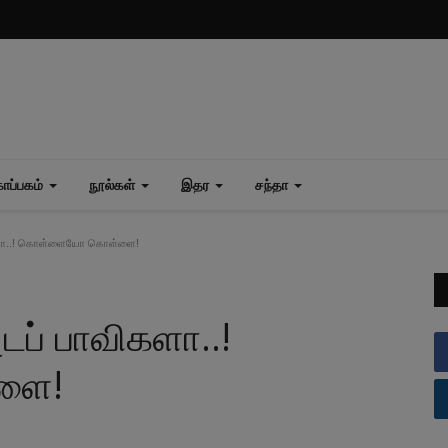
ப்பகம்
நூல்கள்
இதர
சந்தா
விகளா..! கொள்ளையோ கொள்ளை!
டப் பாவிகளா..!
ளை!