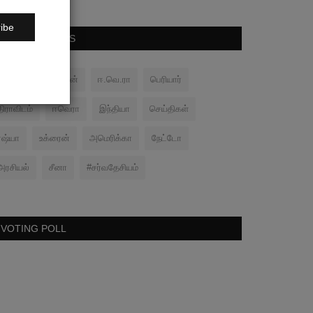
ibe
POPULAR TAGS
பனிப்போர்
சமரன்
ஈ.வெ.ரா
பெரியார்
திராவிடம்
ஈவெரா
இந்தியா
செய்திகள்
ரஷ்யா
உக்ரைன்
அமெரிக்கா
நேட்டோ
அரசியல்
சீனா
#சர்வதேசியம்
VOTING POLL