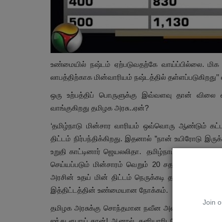
தமிழகம்
உண்மையில் நஷ்டம் ஏற்படுவதற்கே வாய்ப்பில்லை. மிக 
லாபத்திற்காக மின்வாரியம் நஷ்டத்தில் தள்ளப்படுகிறது’’ 
ஒரு உற்பத்திப் பொருளுக்கு இவ்வளவு தான் வில
வாங்குகிறது தமிழக அரசு..ஏன்?
‘தமிழ்நாடு மின்சார வாரியம் ஒவ்வொரு ஆண்டும் கட
திட்டம் நிர்பந்திக்கிறது. இதனால் ”நான் உயிரோடு இரு
உறுதி காட்டினார் ஜெயலலிதா. தமிழ்நாட்டின் மொத்த ம
பரந்தூர்: விவசாயிகளின் வாழ்வாத
செய்யப்படும் மின்சாரம் வெறும் 20 சதவிகிதமே! ”தமி
அமெரிக்காவின் லாபவெறிக்கும்...
அரசின் உதய் மின் திட்டம் நெருக்கடி தருகிறது. தன
இத்திட்டத்தின் உண்மையான நோக்கம்.
Nov 30, 2024
0
561
Join o
தமிழக அரசுக்கு சொந்தமான நவீன அனல் மின் நிலையங்க
சமரன் சிறப்புக் கட்டுரை
ஐந்து ரூபாய் தான்! ஆனால், தனியாரிடமோ ரூபாய் ஆறி