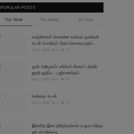
POPULAR POSTS
This Week
This Month
All Time
வாழ்க்கைச் செலவின உயர்வும் நுகர்வுக்
கடன் பொறியும்: தொடர்கதையாகும்...
Aug 3, 2026
0
53
நூல் அறிமுகம்: வர்க்கப் போராட்டத்தில்
ஜாதி ஒழிப்பு - ப.ஜீவானந்தம்
Aug 3, 2026
0
44
கவிதை: கடன்
Aug 3, 2026
0
44
இரண்டு இடைத்தேர்தல்கள் பா.ஜ.க-விற்கு
ஓர் எச்சரிக்கை