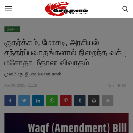
இந்தியா
Login
Register
குதர்க்கம், மோசடி, அரசியல்
சந்தர்ப்பவாதங்களால் நிறைந்த வக்பு
Home
மசோதா மீதான விவாதம்
Contact
முஹம்மது ஜியாவுல்லாஹ் கான்
செய்திகள்
Apr 30, 2025 - 11:18
0
50
அரசியல்
ஆவண காப்பகம்
நூல்கள்