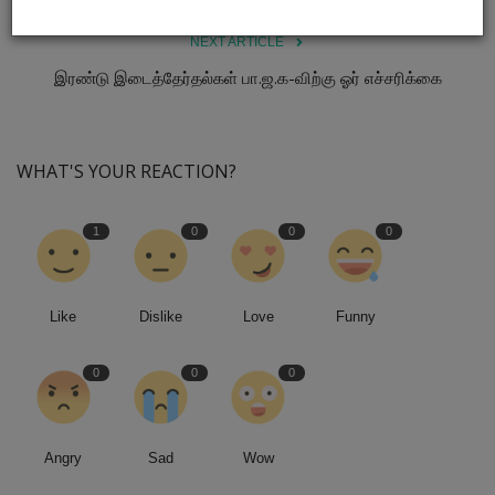
அறிக்கை
NEXT ARTICLE
இரண்டு இடைத்தேர்தல்கள் பா.ஜ.க-விற்கு ஓர் எச்சரிக்கை
WHAT'S YOUR REACTION?
1
0
0
0
Like
Dislike
Love
Funny
0
0
0
Angry
Sad
Wow