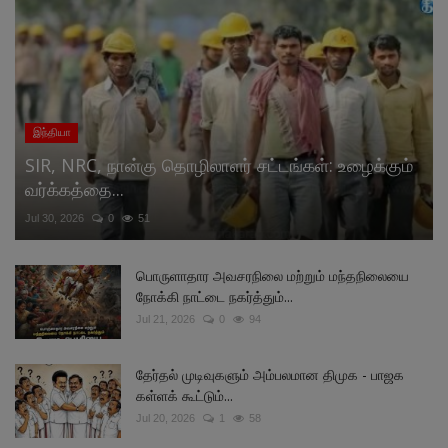
இந்தியா
SIR, NRC, நான்கு தொழிலாளர் சட்டங்கள்: உழைக்கும்
வர்க்கத்தை...
Jul 30, 2026
0
51
பொருளாதார அவசரநிலை மற்றும் மந்தநிலையை
நோக்கி நாட்டை நகர்த்தும்...
Jul 21, 2026
0
94
தேர்தல் முடிவுகளும் அம்பலமான திமுக - பாஜக
கள்ளக் கூட்டும்...
Jul 20, 2026
1
58