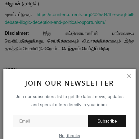
விஜயன்
(தமிழில்)
மூலக்கட்டுரை:
https://countercurrents.org/2025/04/the-waqf-bill-
debate-illogic-deception-and-political-opportunism/
Disclaimer
: இது கட்டுரையாளரின் பார்வையை
வெளிப்படுத்துகிறது. செய்திக்காகவும் விவாதத்திற்காகவும் இந்த
தளத்தில் வெளியிடுகிறோம் –
செந்தளம் செய்திப் பிரிவு
Tags:
குதர்க்கம்
மோசடி
JOIN OUR NEWSLETTER
அரசியல் சந்தர்ப்பவாதங்களால் நிறைந்த வக்பு மசோதா மீதான விவாதம்
Join our subscribers list to get the latest news, updates
and special offers directly in your inbox
Subscribe
PREVIOUS ARTICLE
பட்ஜெட் எனும் பேரில் மோடி கும்பல் தாக்கல் செய்த வெற்று தேர்தல்
No, thanks