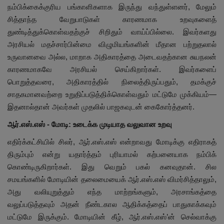
நம்பிக்கைக்குரிய பங்காளிகளாக இருந்து வந்துள்ளனர், மேலும்
சித்தாந்த வேறுபாடுகள் காரணமாக உறவுகளைத்
துண்டித்துக்கொள்வதற்குச் சிறிதும் வாய்ப்பில்லை. இவர்களது
அரசியல் மதச்சார்பின்மை விழுமியங்களின் மீதான பற்றுதலால்
உருவானவை அல்ல, மாறாக அதிகாரத்தை அடைவதற்கான சுயநலன்
காரணமாகவே அரசியல் செய்கிறார்கள். இவர்களைப்
பொறுத்தவரை, அதிகாரத்தில் நிலைத்திருப்பதும், தமக்குச்
சாதகமானவற்றை உறுதிப்படுத்திக்கொள்வதும் மட்டுமே முக்கியம்—
இதனால்தான் அவர்கள் முதலில் பாஜகவுடன் கைகோர்த்தனர்.
ஆர்.எஸ்.எஸ் - மோடி: உடைக்க முடியாத வலுவான உறவு
எதிர்க்கட்சியில் சிலர், ஆர்.எஸ்.எஸ் என்றாவது மோடிக்கு எதிராகத்
திரும்பும் என்று யதார்த்தம் புரியாமல் கற்பனையாக நம்பிக்
கொண்டிருகிறார்கள். இது வெறும் பகல் கனவுதான். சில
சமயங்களில் மோடியின் தலைமையைக் ஆர்.எஸ்.எஸ் விமர்சித்தாலும்,
அது வலியுறுத்தும் எந்த மாற்றங்களும், அரசாங்கத்தை
வலுப்படுத்தவும் அதன் நீண்டகால ஆதிக்கத்தைப் பாதுகாக்கவும்
மட்டுமே இருக்கும். மோடியின் கீழ், ஆர்.எஸ்.எஸ்’ன் செல்வாக்கு