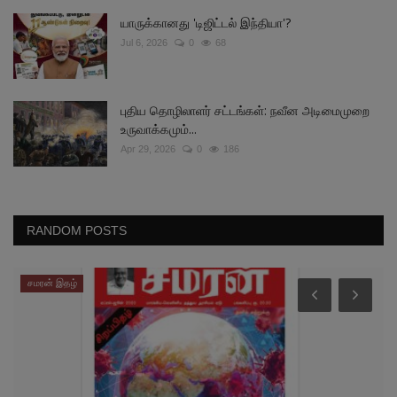
யாருக்கானது 'டிஜிட்டல் இந்தியா'?
Jul 6, 2026
0
68
புதிய தொழிலாளர் சட்டங்கள்: நவீன அடிமைமுறை
உருவாக்கமும்...
Apr 29, 2026
0
186
RANDOM POSTS
சமரன் இதழ்