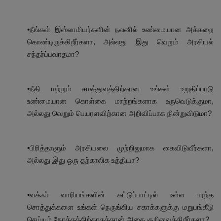
•நீங்கள் இஸ்லாமியர்களின் நலனில் உண்மையான அக்கறை
கொண்டிருக்கிறீர்களா, அல்லது இது வெறும் அரசியல்
சந்தர்ப்பவாதமா?
•நீதி மற்றும் சமத்துவத்திற்கான உங்கள் உறுதிப்பாடு
உண்மையான கொள்கை மாற்றங்களாக உருவெடுக்குமா,
அல்லது வெறும் பெயரளவிற்கான அறிவிப்பாக நின்றுவிடுமா?
•பிரித்தாளும் அரசியலை முற்றிலுமாக கைவிடுவீர்களா,
அல்லது இது ஒரு தற்காலிக உத்தியா?
•வக்ஃப் வாரியங்களின் கட்டுப்பாட்டில் உள்ள பரந்த
சொத்துக்களை உங்கள் நெருங்கிய சகாக்களுக்கு மறுபங்கீடு
செய்யும் நோக்கத்திற்காகத்தான் அதை குறிவைக்கிறீர்களா?