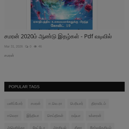
பு
சமரன் 2020ம் ஆண்டு இதழ்கள் - Pdf வடிவில்
ப
ம
Mar 31, 2026
0
46
Oc
சமரன்
சம
POPULAR TAGS
பனிப்போர்
சமரன்
ஈ.வெ.ரா
பெரியார்
திராவிடம்
ஈவெரா
இந்தியா
செய்திகள்
ரஷ்யா
உக்ரைன்
அமெரிக்கா
நேட்டோ
அரசியல்
சீனா
#சர்வதேசியம்