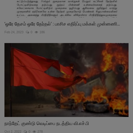
‘ஒரே தேசம் ஒரே தேர்தல்’ : பாசிச எதிர்ப்பு மக்கள் முன்னணி...
Feb 24, 2023
0
186
நாந்தேட் குண்டு வெடிப்பை நடத்திய வி.எச்.பி
Oct 2, 2022
0
278