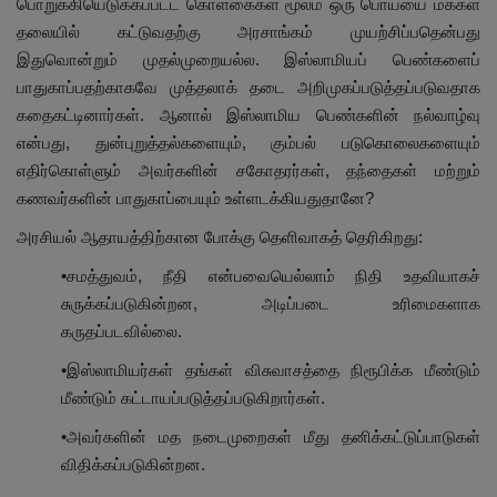
பொறுக்கியெடுக்கப்பட்ட கொள்கைகள் மூலம் ஒரு பொய்யை மக்கள்
தலையில் கட்டுவதற்கு அரசாங்கம் முயற்சிப்பதென்பது
இதுவொன்றும் முதல்முறையல்ல. இஸ்லாமியப் பெண்களைப்
பாதுகாப்பதற்காகவே முத்தலாக் தடை அறிமுகப்படுத்தப்படுவதாக
கதைகட்டினார்கள். ஆனால் இஸ்லாமிய பெண்களின் நல்வாழ்வு
என்பது, துன்புறுத்தல்களையும், கும்பல் படுகொலைகளையும்
எதிர்கொள்ளும் அவர்களின் சகோதரர்கள், தந்தைகள் மற்றும்
கணவர்களின் பாதுகாப்பையும் உள்ளடக்கியதுதானே?
அரசியல் ஆதாயத்திற்கான போக்கு தெளிவாகத் தெரிகிறது:
•சமத்துவம், நீதி என்பவையெல்லாம் நிதி உதவியாகச்
சுருக்கப்படுகின்றன, அடிப்படை உரிமைகளாக
கருதப்படவில்லை.
•இஸ்லாமியர்கள் தங்கள் விசுவாசத்தை நிரூபிக்க மீண்டும்
மீண்டும் கட்டாயப்படுத்தப்படுகிறார்கள்.
•அவர்களின் மத நடைமுறைகள் மீது தனிக்கட்டுப்பாடுகள்
விதிக்கப்படுகின்றன.