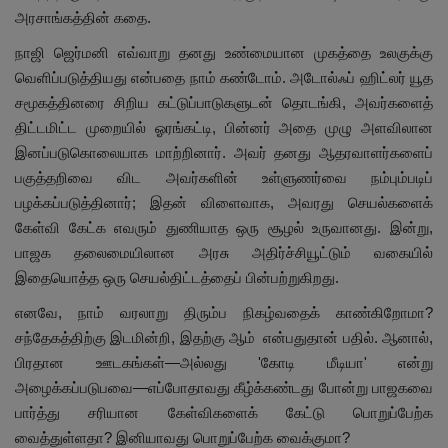
அரசாங்கத்தின் கதை.
நாஜி ஜெர்மனி எவ்வாறு தனது உண்மையான முகத்தை உலகுக்கு
வெளிப்படுத்தியது என்பதை நாம் கண்டோம். அடோல்ஃப் ஹிட்லர் யூத
சமூகத்தினரை சிறிய கட்டுப்பாடுகளுடன் தொடங்கி, அவர்களைத்
திட்டமிட்ட முறையில் ஓரங்கட்டி, பின்னர் அதை முழு அளவிலான
இனப்படுகொலையாக மாற்றினார். அவர் தனது ஆதரவாளர்களைப்
பகுத்தறிவை விட அவர்களின் உள்ளுணர்வை நம்பும்படிப்
பழக்கப்படுத்தினார்; இதன் விளைவாக, அவரது செயல்களைக்
கேள்வி கேட்க எவரும் துணியாத ஒரு சூழல் உருவானது. இன்று,
பாஜக தலைமையிலான அரசு அதிர்ச்சியூட்டும் வகையில்
இதையொத்த ஒரு செயல்திட்டத்தைப் பின்பற்றுகிறது.
எனவே, நாம் வரலாறு திரும்ப நிகழ்வதைக் காண்கிறோமா?
சந்தேகத்திற்கு இடமின்றி, இதற்கு ஆம் என்பதுதான் பதில். ஆனால்,
பிரதான ஊடகங்கள்—அல்லது 'கோடி மீடியா' என்று
அழைக்கப்படுபவை—எப்போதாவது கீழ்க்கண்டது போன்று பாஜகவை
பார்த்து சரியான கேள்விகளைக் கேட்டு பொறுப்பேற்க
வைத்துள்ளதா? இனியாவது பொறுப்பேற்க வைக்குமா?