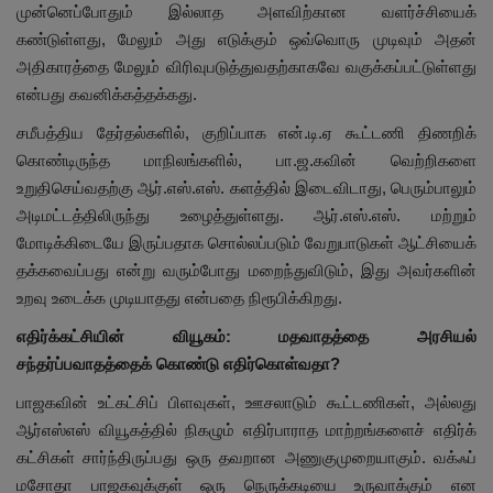
முன்னெப்போதும் இல்லாத அளவிற்கான வளர்ச்சியைக்
கண்டுள்ளது, மேலும் அது எடுக்கும் ஒவ்வொரு முடிவும் அதன்
அதிகாரத்தை மேலும் விரிவுபடுத்துவதற்காகவே வகுக்கப்பட்டுள்ளது
என்பது கவனிக்கத்தக்கது.
சமீபத்திய தேர்தல்களில், குறிப்பாக என்.டி.ஏ கூட்டணி திணறிக்
கொண்டிருந்த மாநிலங்களில், பா.ஜ.கவின் வெற்றிகளை
உறுதிசெய்வதற்கு ஆர்.எஸ்.எஸ். களத்தில் இடைவிடாது, பெரும்பாலும்
அடிமட்டத்திலிருந்து உழைத்துள்ளது. ஆர்.எஸ்.எஸ். மற்றும்
மோடிக்கிடையே இருப்பதாக சொல்லப்படும் வேறுபாடுகள் ஆட்சியைக்
தக்கவைப்பது என்று வரும்போது மறைந்துவிடும், இது அவர்களின்
உறவு உடைக்க முடியாதது என்பதை நிரூபிக்கிறது.
எதிர்க்கட்சியின் வியூகம்: மதவாதத்தை அரசியல்
சந்தர்ப்பவாதத்தைக் கொண்டு எதிர்கொள்வதா?
பாஜகவின் உட்கட்சிப் பிளவுகள், ஊசலாடும் கூட்டணிகள், அல்லது
ஆர்எஸ்எஸ் வியூகத்தில் நிகழும் எதிர்பாராத மாற்றங்களைச் எதிர்க்
கட்சிகள் சார்ந்திருப்பது ஒரு தவறான அணுகுமுறையாகும். வக்ஃப்
மசோதா பாஜகவுக்குள் ஒரு நெருக்கடியை உருவாக்கும் என