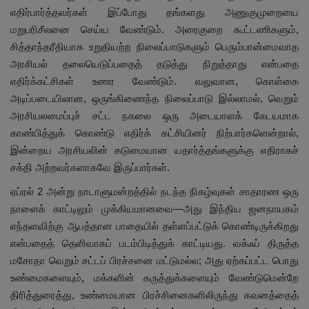
எதிர்பார்த்தவர்கள் இப்போது தங்களது அணுகுமுறையை
மறுபரிசீலனை செய்ய வேண்டும். அரைகுறை கூட்டணிகளும்,
சித்தாந்தரீதியாக உறுதியற்ற நிலைப்பாடுகளும் பெரும்பான்மைவாத
அரசியல் தலையெடுப்பதைத் தடுத்து நிறுத்தாது என்பதை
எதிர்க்கட்சிகள் உணர வேண்டும். வலுவான, கொள்கை
அடிப்படையிலான, ஒருங்கிணைந்த நிலைப்பாடு இல்லாமல், வெறும்
அரசியலமைப்புச் சட்ட நகலை ஒரு அடையாளக் கேடயமாக
காண்பித்துக் கொண்டு எதிர்க் கட்சியினர் நிற்பார்களென்றால்,
இன்றைய அரசியலின் கடுமையான யதார்த்தங்களுக்கு எதிராகச்
சக்தி அற்றவர்களாகவே இருப்பார்கள்.
ஏப்ரல் 2 அன்று நாடாளுமன்றத்தில் நடந்த நிகழ்வுகள் சாதாரண ஒரு
நாளைக் காட்டிலும் முக்கியமானவை—அது இந்திய ஜனநாயகம்
எந்தளவிற்கு ஆபத்தான பாதையில் தள்ளப்பட்டுக் கொண்டிருக்கிறது
என்பதைத் தெளிவாகப் படம்பிடித்துக் காட்டியது. வக்ஃப் திருத்த
மசோதா வெறும் சட்டப் பிரச்சனை மட்டுமல்ல; அது ஏற்கப்பட்ட பொது
உண்மைகளையும், மக்களின் கருத்துக்களையும் வேண்டுமென்றே
திரித்துரைத்து, உண்மையான பிரச்சினைகளிலிருந்து கவனத்தைத்