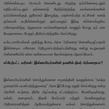
அரிக்கக்கூடிய அபாயம் கொண்டது. மிகுந்த நம்பிக்கையுடனும்
எதிர்பார்ப்புடனும் தங்களைத் தேர்ந்தெடுத்த வாக்காளர்களின்
நம்பிக்கைக்குத் துரோகம் இழைத்த, மதச்சார்பற்ற கட்சிகள் எனத்
தம்மைக் கூறிக்கொள்ளும் தரப்புகளும் இந்த சர்ச்சைக்குரிய
மசோதாவிற்கு ஆதரவாக வாக்களிததைக் காணும் போது நம் மன
வேதனையை மேலும் தீவிரப்படுத்தவே செய்கிறது.
வக்பு வாரியங்கள் குறித்து மோடி அரசு 'அக்கறை' கொண்டிருப்பதால்
இக்கொடிய மசோதா அறிமுகப்படுத்தப்படுகிறது என்று கூறுவதன்
பின்னணியில் உள்ள உண்மையான நோக்கத்தை ஆராய்வோம்.
எப்பேற்பட்ட வரிகள்: இஸ்லாமியர்களின் நலனில் திடீர் அக்கறையா?
இஸ்லாமியர்களின் சொத்துக்களை சமூகத்தின் நலனுக்காக "உகந்த
முறையில் பயன்படுத்துவதை" அரசு இப்போது உறுதி செய்கிறது என்ற
அரசின் கூற்றை, தீவிர ஆய்வுக்கு உட்படுத்தப்பட வேண்டியுள்ளது.
கல்வி, சுகாதாரம், திறன் மேம்பாடு மற்றும் பெண்களுக்கு
அதிகாரமளித்தல் ஆகியவற்றுக்காக வக்ஃப் சொத்துக்களைப்