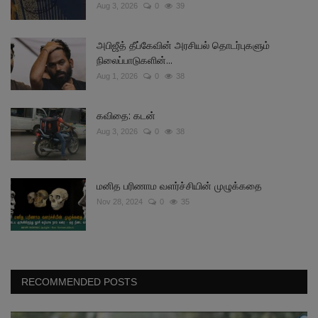
Aug 3, 2026
0
39
அபிஜீத் தீப்கேவின் அரசியல் தொடர்புகளும்
நிலைப்பாடுகளின்...
Aug 1, 2026
0
38
கவிதை: கடன்
Aug 3, 2026
0
38
மனித பரிணாம வளர்ச்சியின் முழுக்கதை
Nov 28, 2024
0
35
RECOMMENDED POSTS