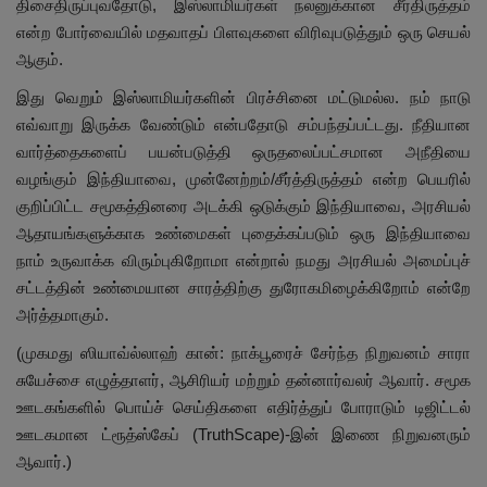
திசைதிருப்புவதோடு, இஸ்லாமியர்கள் நலனுக்கான சீர்திருத்தம்
என்ற போர்வையில் மதவாதப் பிளவுகளை விரிவுபடுத்தும் ஒரு செயல்
ஆகும்.
இது வெறும் இஸ்லாமியர்களின் பிரச்சினை மட்டுமல்ல. நம் நாடு
எவ்வாறு இருக்க வேண்டும் என்பதோடு சம்பந்தப்பட்டது. நீதியான
வார்த்தைகளைப் பயன்படுத்தி ஒருதலைப்பட்சமான அநீதியை
வழங்கும் இந்தியாவை, முன்னேற்றம்/சீர்த்திருத்தம் என்ற பெயரில்
குறிப்பிட்ட சமூகத்தினரை அடக்கி ஒடுக்கும் இந்தியாவை, அரசியல்
ஆதாயங்களுக்காக உண்மைகள் புதைக்கப்படும் ஒரு இந்தியாவை
நாம் உருவாக்க விரும்புகிறோமா என்றால் நமது அரசியல் அமைப்புச்
சட்டத்தின் உண்மையான சாரத்திற்கு துரோகமிழைக்கிறோம் என்றே
அர்த்தமாகும்.
(முகமது ஸியாவ்ல்லாஹ் கான்: நாக்பூரைச் சேர்ந்த நிறுவனம் சாரா
சுயேச்சை எழுத்தாளர், ஆசிரியர் மற்றும் தன்னார்வலர் ஆவார். சமூக
ஊடகங்களில் பொய்ச் செய்திகளை எதிர்த்துப் போராடும் டிஜிட்டல்
ஊடகமான ட்ரூத்ஸ்கேப் (TruthScape)-இன் இணை நிறுவனரும்
ஆவார்.)