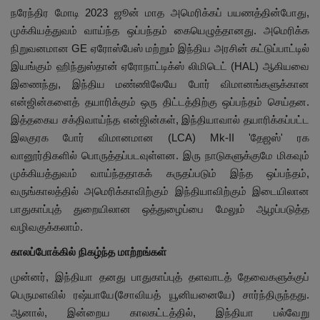
நரேந்திர மோடி 2023 ஜூன் மாத அமெரிக்கப் பயணத்தின்போது,
முக்கியத்துவம் வாய்ந்த ஒப்பந்தம் கையெழுத்தானது. அமெரிக்க
நிறுவனமான GE ஏரோஸ்பேஸ் மற்றும் இந்திய அரசின் கட்டுப்பாட்டில்
இயங்கும் ஹிந்துஸ்தான் ஏரோநாட்டிக்ஸ் லிமிடெட் (HAL) ஆகியவை
இணைந்து, இந்திய மண்ணிலேயே போர் விமானங்களுக்கான
என்ஜின்களைத் தயாரிக்கும் ஒரு திட்டத்திற்கு ஒப்பந்தம் செய்தன.
இத்தகைய சக்திவாய்ந்த என்ஜின்கள், இந்தியாவால் தயாரிக்கப்பட்ட
இலகுரக போர் விமானமான (LCA) Mk-II 'தேஜஸ்' ரக
வானூர்திகளில் பொருத்தப்படவுள்ளன. இரு நாடுகளுக்குமே மிகவும்
முக்கியத்துவம் வாய்ந்ததாகக் கருதப்படும் இந்த ஒப்பந்தம்,
வருங்காலத்தில் அமெரிக்காவிற்கும் இந்தியாவிற்கும் இடையிலான
பாதுகாப்புத் துறையிலான ஒத்துழைப்பை மேலும் ஆழப்படுத்த
வழிவகுக்கலாம்.
காலப்போக்கில் நிகழ்ந்த மாற்றங்கள்
முன்னர், இந்தியா தனது பாதுகாப்புத் தளவாடத் தேவைகளுக்குப்
பெருமளவில் ரஷ்யாயே(சோவியத் யூனியனையே) சார்ந்திருந்தது.
ஆனால், இன்றைய காலகட்டத்தில், இந்தியா பல்வேறு