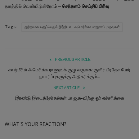
தளத்தில் வெளியிடுகிறோம் –
செந்தளம் செய்திப் பிரிவு
Tags:
துரிதமாக வலுப்பெறும் இந்தியா - அமெரிக்கா பாதுகாப்பு உறவுகள்
PREVIOUS ARTICLE
காஷ்மீரில் அமெரிக்க ராணுவக் குழு வருகை: குளிர் பிரதேச போர்
தயாரிப்புகளுக்கு அதிகரிக்கும்...
NEXT ARTICLE
இரண்டு இடைத்தேர்தல்கள் பா.ஜ.க-விற்கு ஓர் எச்சரிக்கை
WHAT'S YOUR REACTION?