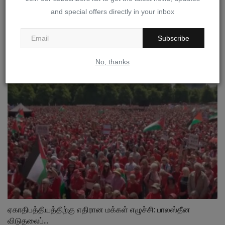
and special offers directly in your inbox
ஆசியாவின் இரு பெரும் சக்திகள்: அமெரிக்காவின்
Subscribe
நெருக்குதல்களையும்...
Sep 14, 2025
0
62
No, thanks
ஏகாதிபத்தியத்திற்கு எதிரான மக்கள் எழுச்சி: பாலஸ்தீன
விடுதலைப்...