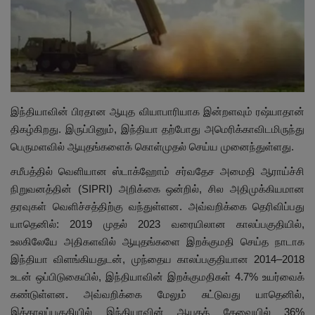
இதர
சந்தா
Language
இந்தியாவின் பிரதான ஆயுத வியாபாரியாக இன்றளவும் ரஷ்யாதான்
English
Tamil
திகழ்கிறது. இருப்பினும், இந்தியா தற்போது அமெரிக்காவிடமிருந்து
பெருமளவில் ஆயுதங்களைக் கொள்முதல் செய்ய முனைந்துள்ளது.
சமீபத்தில் வெளியான ஸ்டாக்ஹோம் சர்வதேச அமைதி ஆராய்ச்சி
நிறுவனத்தின் (SIPRI) அறிக்கை ஒன்றில், சில அதிமுக்கியமான
தரவுகள் வெளிச்சத்திற்கு வந்துள்ளன. அவ்வறிக்கை தெரிவிப்பது
யாதெனில்: 2019 முதல் 2023 வரையிலான காலப்பகுதியில்,
உலகிலேயே அதிகளவில் ஆயுதங்களை இறக்குமதி செய்த நாடாக
இந்தியா விளங்கியதுடன், முந்தைய காலப்பகுதியான 2014–2018
உடன் ஒப்பிடுகையில், இந்தியாவின் இறக்குமதிகள் 4.7% உயர்வைக்
கண்டுள்ளன. அவ்வறிக்கை மேலும் சுட்டுவது யாதெனில்,
இக்காலப்பகுதியில் இந்தியாவின் ஆயுதத் தேவையில் 36%