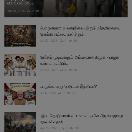
வர்க்கத்தை...
Jul 30, 2026
0
50
பொருளாதார அவசரநிலை மற்றும் மந்தநிலையை
நோக்கி நாட்டை நகர்த்தும்...
Jul 21, 2026
0
88
தேர்தல் முடிவுகளும் அம்பலமான திமுக - பாஜக
கள்ளக் கூட்டும்...
Jul 20, 2026
1
58
யாருக்கானது 'டிஜிட்டல் இந்தியா'?
Jul 6, 2026
0
68
புதிய தொழிலாளர் சட்டங்கள்: நவீன அடிமைமுறை
உருவாக்கமும்...
Apr 29, 2026
0
186