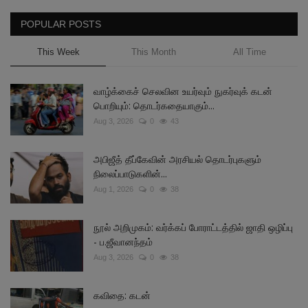
POPULAR POSTS
This Week
This Month
All Time
வாழ்க்கைச் செலவின உயர்வும் நுகர்வுக் கடன்
பொறியும்: தொடர்கதையாகும்...
Aug 3, 2026
0
43
அபிஜீத் தீப்கேவின் அரசியல் தொடர்புகளும்
நிலைப்பாடுகளின்...
Aug 1, 2026
0
38
நூல் அறிமுகம்: வர்க்கப் போராட்டத்தில் ஜாதி ஒழிப்பு
- ப.ஜீவானந்தம்
Aug 3, 2026
0
38
கவிதை: கடன்