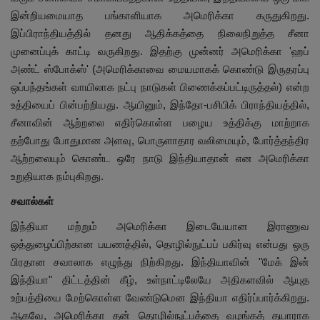
இன்றியமையாத பங்காளியாக அமெரிக்கா கருதுகிறது.
இப்பிராந்தியத்தில் தனது ஆதிக்கத்தை நிலைநிறுத்த சீனா
முனைப்புக் காட்டி வருகிறது. இதற்கு முன்னர் அமெரிக்கா 'ஹப்
அண்ட் ஸ்போக்ஸ்' (அமெரிக்காவை மையமாகக் கொண்டு இருதரப்பு
ஒப்பந்தங்கள் வாயிலாக நட்பு நாடுகள் பிணைக்கப்பட்டிருத்தல்) என்ற
உத்தியைப் பின்பற்றியது. ஆயினும், இந்தோ-பசிபிக் பிராந்தியத்தில்,
சீனாவின் ஆற்றலை எதிர்கொள்ள பழைய உத்திக்கு மாற்றாக
தற்போது போதுமான அளவு, பொருளாதார வலிமையும், போர்த்தந்திர
ஆற்றலையும் கொண்ட ஒரே நாடு இந்தியாதான் என அமெரிக்கா
உறுதியாக நம்புகிறது.
சவால்கள்
இந்தியா மற்றும் அமெரிக்கா இடையேயான இராணுவ
ஒத்துழைப்பிற்கான பயணத்தில், தொழில்நுட்பப் பகிர்வு என்பது ஒரு
பிரதான சவாலாக எழுந்து நிற்கிறது. இந்தியாவின் "மேக் இன்
இந்தியா" திட்டத்தின் கீழ், உள்நாட்டிலேயே அதிகளவில் ஆயுத
உற்பத்தியை மேற்கொள்ள வேண்டுமென இந்தியா எதிர்ப்பார்க்கிறது.
ஆகவே, அமெரிக்கா தன் தொழில்நுட்பத்தை வழங்கத் தயாராக