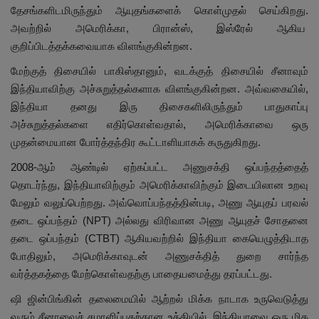
தேசங்களிடமிருந்தும் ஆயுதங்களைக் கொள்முதல் செய்கிறது.
அவற்றில் அமெரிக்கா, பிரான்ஸ், இஸ்ரேல் ஆகிய
குறிப்பிடத்தக்கவையாக விளங்குகின்றன.
மேற்குத் திசையில் பாகிஸ்தானும், வடக்குத் திசையில் சீனாவும்
இந்தியாவிற்கு அச்சுறுத்தல்களாக விளங்குகின்றன. அவ்வகையில்,
இந்தியா தனது இரு திசைகளிலிருந்தும் பாதுகாப்பு
அச்சுறுத்தல்களை எதிர்கொள்வதால், அமெரிக்காவை ஒரு
முதன்மையான போர்த்தந்திர கூட்டாளியாகக் கருதுகிறது.
2008-ஆம் ஆண்டில் ஏற்கப்பட்ட அணுசக்தி ஒப்பந்தத்தைத்
தொடர்ந்து, இந்தியாவிற்கும் அமெரிக்காவிற்கும் இடையிலான உறவு
மேலும் வலுப்பெற்றது. அவ்வொப்பந்தத்தின்படி, அணு ஆயுதப் பரவல்
தடை ஒப்பந்தம் (NPT) அல்லது விரிவான அணு ஆயுதச் சோதனை
தடை ஒப்பந்தம் (CTBT) ஆகியவற்றில் இந்தியா கையெழுத்திடாத
போதிலும், அமெரிக்காவுடன் அணுசக்தித் துறை சார்ந்த
வர்த்தகத்தை மேற்கொள்வதற்கு பாதையமைத்து தரப்பட்டது.
ஷி ஜின்பிங்கின் தலைமையில் ஆற்றல் மிக்க நாடாக உருவெடுத்து
வரும் சீனாவைச் சமாளிப்பதற்கான உத்தியில், இந்தியாவை ஒரு மிக