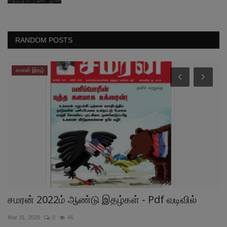
RANDOM POSTS
சமரன் இதழ்
சமரன் 2022ம் ஆண்டு இதழ்கள் - Pdf வடிவில்
க
ம
Mar 31, 2026
0
46