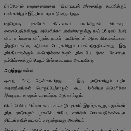
பிரம்மோஸ் ஏவுகணைகளை ரஷ்யாவுடன் இணைந்து தயாரிக்கும்
பணிகளிலும் இந்தியா ஈடுபட்டு வருகிறது.
மற்றொரு முக்கியச் சிக்கலாகப் பாகிஸ்தான் விவகாரம்
தலையெடுக்கிறது. அமெரிக்கா பாகிஸ்தானுக்கு எஃப்-16 ரகப் போர்
விமானங்களை விற்றுள்ளதுடன், பாகிஸ்தான் அந்த விமானங்களை
இந்தியாவுக்கு எதிரான போர்களிலும் பயன்படுத்தியுள்ளது. இது
இந்தியாவுக்கும் அமெரிக்காவுக்கும் இடையே நிலவ வேண்டிய
நம்பிக்கைக்குப் பெரும் பின்னடைவாக அமைகிறது.
அடுத்தது என்ன
ஒன்று மிகத் தெளிவாகிறது — இரு நாடுகளிலும் புதிய
அரசாங்கங்கள் பொறுப்பேற்றாலும் கூட, இந்தியா–அமெரிக்கா
இராணுவ உறவுகள் தொடர்ந்து அதிகரிக்கும்.
மிகப் பெரிய, சிக்கலான முன்னெடுப்புகளில் இறங்குவதற்கு முன்னர்,
இரு நாடுகளும் முதலில் சிறிய, எளிதில் செயல்படுத்தக்கூடிய
திட்டங்களில் கவனம் செலுத்துவது அவசியம்.
இந்தியாவும், அமெரிக்காவும் எப்போதும் எல்லா விஷயங்களிலும்