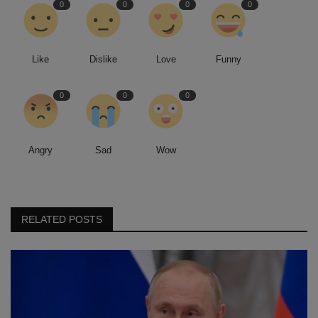
0
0
0
0
Like
Dislike
Love
Funny
0
0
0
Angry
Sad
Wow
RELATED POSTS