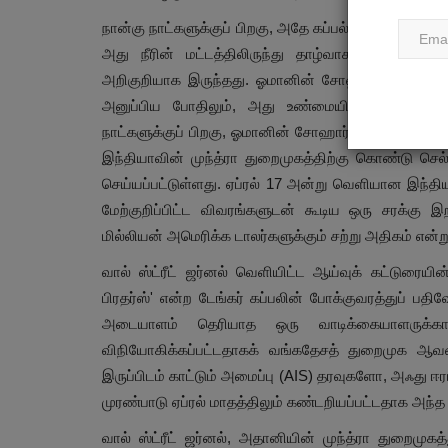
நான்கு நாட்களுக்குப் பிறகு, அதே கப்பல் ஐக்கிய அரபு
அது நீரின் மட்டத்திலிருந்து தாழ்வாக மிதந்து செல
அறிகுறியாக இருந்தது. ஓமானின் சோஹார் (Sohar) துறை
அனுப்பிய போதிலும், அது உண்மையில் அங்கு நிறு
நாட்களுக்குப் பிறகு, ஓமானின் சோஹார் துறைமுகத்தில
இந்தியாவின் முந்த்ரா துறைமுகத்திற்கு கொண்டு ச
செய்யப்பட்டுள்ளது. ஏப்ரல் 17 அன்று வெளியான இந்தி
மேற்குறிப்பிட்ட விவரங்களுடன் கூடிய ஒரு சரக்கு இ
மில்லியன் அமெரிக்க டாலர்களுக்கும் சற்று அதிகம் என்று 
வால் ஸ்ட்ரீட் ஜர்னல் வெளியிட்ட ஆய்வுக் கட்டுரையின்
பிரதர்ஸ்' என்ற டேங்கர் கப்பலின் போக்குவரத்துப் பத
அடையாளம் தெரியாத ஒரு வாடிக்கையாளருக்காக 
விநியோகிக்கப்பட்டதாகக் வங்கதேசத் துறைமுக ஆவணம
இருப்பிடம் காட்டும் அமைப்பு (AIS) தரவுகளோ, அஃது
முரண்பாடு ஏப்ரல் மாதத்திலும் கண்டறியப்பட்டதாக அந்த கட
வால் ஸ்ட்ரீட் ஜர்னல், அதானியின் முந்த்ரா துறைமுகத