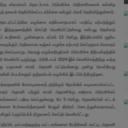
, இந்த விவகாரம் தொடர்பாக அமெரிக்க அதிகாரிகளால் எவ்வித
த் தகவல் தெரிவிக்கப்படவில்லை என்றும் அவர் தெரிவித்துள்ளார்.
டரப்பட்டுள்ள வழக்கை எதிர்மறையாகப் பாதிப்பு ஏற்படுத்தும்
னம் இத்தருணத்தில் செய்தி வெளியிட்டுள்ளது என்பது தெள்ளத்
ம் கூறினார். முன்னதாக, ஏப்ரல் 13 அன்று, இந்தியாவில் சூரிய
 டாலருக்கும் அதிகமான லஞ்சம் வழங்க ஏற்பாடு செய்ததாக கௌதம்
து செய்யுமாறு, அவரது வழக்கறிஞர்கள் அமெரிக்க நீதிமன்றத்தில்
தி வெளியிட்டிருந்தது. அக்டோபர் 2024-இல் வெளிச்சத்திற்கு வந்த
து மருமகன் சாகர் அதானி மட்டுமல்லாது மூன்று வெவ்வேறு
களின் பெயர்களும் குற்றவியல் வழக்கில் இடம்பெற்றிருந்தன.
 சந்தைகளில் மோசடிகளைத் தடுக்கும் நோக்கில் வடிவமைக்கப்பட்ட
ௌதம் அதானி மற்றும் சாகர் அதானிக்கு எதிராக அமெரிக்கப்
கார்களைப் பதிவு செய்துள்ளது. மே 5 அன்று, அதானியின் சட்டக்
ையிலான பேச்சுவார்த்தைகள் மேலும் தீவிரம் அடைந்துள்ளதாகவும்,
 என்றும் ப்ளூம்பெர்க் நிறுவனம் செய்தி வெளியிட்டது.
ய்தியில், நம்பகத்தகுந்த வட்டாரங்களை மேற்கோள் காட்டி, அதானி