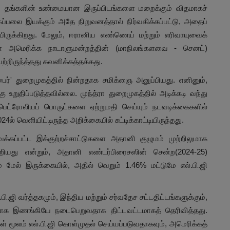
வை, தங்களின் உண்மையான இருப்பிடங்களை மறைக்கும் விதமாகச்
' கப்பலை இயக்கும் அதே நிறுவனத்தால் நிர்வகிக்கப்பட்டு, அதைப்
ுக்கிறது. மேலும், ஈரானிய எண்ணெய் மற்றும் எரிவாயுவைக்
களை அமெரிக்க நாடாளுமன்றத்தின் (மாநிலங்களவை - செனட்)
ற்றிருந்த்தது கவனிக்கத்தக்கது.
ுபைர்' துறைமுகத்தில் நின்றதாக சமிக்ஞை அனுப்பியது. எனினும்,
றுதிப்படுத்தவில்லை. முந்த்ரா துறைமுகத்தில் அடிக்கடி வந்து
ு பெட்ரோலியப் பொருட்களை ஏற்றுமதி செய்யும் நடவடிக்கைகளில்
24ல் வெளியிட்டிருந்த அறிக்கையில் சுட்டிக்காட்டியிருந்தது.
வைக்கப்பட்ட இக்குற்றச்சாட்டுகளை அதானி குழுமம் முற்றிலுமாக
சிறியது என்றும், அதானி எண்டர்பிரைசஸின் சென்ற(2024-25)
் மேல் இருக்கையில், அதில் வெறும் 1.46% மட்டுமே எல்.பி.ஜி
ஜி வர்த்தகமும், இந்திய மற்றும் சர்வதேச சட்டதிட்டங்களுக்கும்,
யாக இணங்கியே நடைபெறுவதாக திட்டவட்டமாகத் தெரிவித்தது.
 மூலம் எல்.பி.ஜி கொள்முதல் செய்யப்படுவதாகவும், அமெரிக்கத்