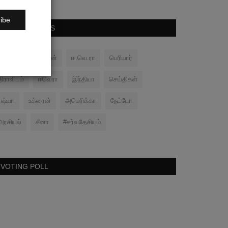
ibe
POPULAR TAGS
பனிப்போர்
சமரன்
ஈ.வெ.ரா
பெரியார்
திராவிடம்
ஈவெரா
இந்தியா
செய்திகள்
ரஷ்யா
உக்ரைன்
அமெரிக்கா
நேட்டோ
அரசியல்
சீனா
#சர்வதேசியம்
VOTING POLL