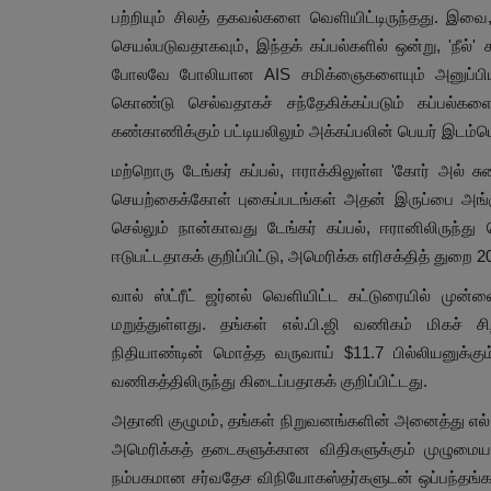
பற்றியும் சிலத் தகவல்களை வெளியிட்டிருந்தது. இ
செயல்படுவதாகவும், இந்தக் கப்பல்களில் ஒன்று, 'நீல்
போலவே போலியான AIS சமிக்ஞைகளையும் அனுப்பியிர
கொண்டு செல்வதாகச் சந்தேகிக்கப்படும் கப்பல்
கண்காணிக்கும் பட்டியலிலும் அக்கப்பலின் பெயர் இடம்பெ
மற்றொரு டேங்கர் கப்பல், ஈராக்கிலுள்ள 'கோர் அல் ச
செயற்கைக்கோள் புகைப்படங்கள் அதன் இருப்பை அங்கு உ
செல்லும் நான்காவது டேங்கர் கப்பல், ஈரானிலிருந்த
ஈடுபட்டதாகக் குறிப்பிட்டு, அமெரிக்க எரிசக்தித் துறை 20
வால் ஸ்ட்ரீட் ஜர்னல் வெளியிட்ட கட்டுரையில் முன்
மறுத்துள்ளது. தங்கள் எல்.பி.ஜி வணிகம் மிகச் 
நிதியாண்டின் மொத்த வருவாய் $11.7 பில்லியனுக்கும
வணிகத்திலிருந்து கிடைப்பதாகக் குறிப்பிட்டது.
அதானி குழுமம், தங்கள் நிறுவனங்களின் அனைத்து எல்.பி.
அமெரிக்கத் தடைகளுக்கான விதிகளுக்கும் முழுமை
நம்பகமான சர்வதேச விநியோகஸ்தர்களுடன் ஒப்பந்தங்கள்