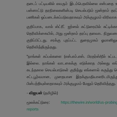
தடைப் பட்டியலில் எவரும் இடம்பெறவில்லை என்பதை உற
பன்னாட்டு தரநிலைகளின்படி செயல்படும் மூன்றாம் தரப்
பணிகள் ஒப்படைக்கப்படுவதாகவும் அக்குழுமம் விரிவாக
குறிப்பாக, வால் ஸ்ட்ரீட் ஜர்னல் கட்டுரையில் சுட்டிக
தெரிவிக்கையில், அது மூன்றாம் தரப்பு தளவாட நிறுவன
குறிப்பிட்டது. சரக்கு புறப்பட்ட துறைமுகம் ஓம
தெரிவித்திருந்தது.
“நாங்கள் கப்பல்களை (எஸ்.எம்.எஸ். பிரதர்ஸ்/நீல் 
இல்லை. நாங்கள் வாடகைக்கு எடுக்காத அல்லது எங்க
கடந்தகால செயல்பாடுகள் குறித்து எங்களால் கருத்து 
சட்டபூர்வமான, முறையான இறக்குமதியாளரிடமிருந்து
பின்பற்றியுள்ளதாகவும் அக்குழுமம் மேலும் தெரிவித்தது.
-
விஜயன்
(தமிழில்)
மூலக்கட்டுரை:
https://thewire.in/world/us-prob
reports