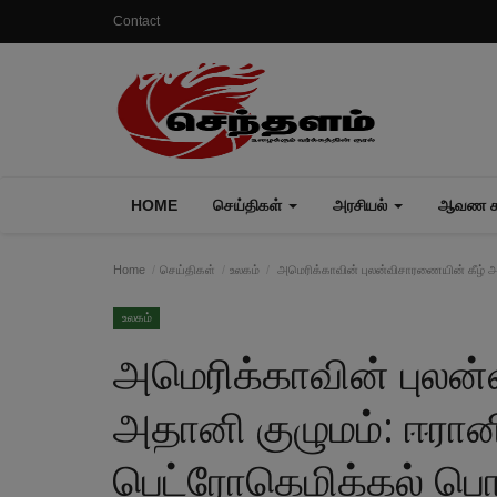
Contact
HOME
செய்திகள்
அரசியல்
ஆவண கா
Home
செய்திகள்
உலகம்
அமெரிக்காவின் புலன்விசாரணையின் கீழ் அத
உலகம்
அமெரிக்காவின் புலன
அதானி குழுமம்: ஈரானி
பெட்ரோகெமிக்கல் ப