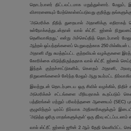
தொடர்பாளர் திட்டவட்டமாக மறுத்துள்ளார். மேலும்
விசாரணையும் மேற்கொள்ளப்படுவது குறித்து தங்களுக்கு
'அமெரிக்க நீதித் துறையால் அதானிக்கு எதிராகத் தொ
உள்நோக்கத்துடன்தான் வால் ஸ்ட்ரீட் ஜர்னல் நிறுவ
தெளிவாகிறது,' என்று அச்செய்தித் தொடர்பாளர் மேலு
ஆற்றல் ஒப்பந்தங்களைப் பெறுவதற்காக 250 மில்லியன்
அதானி மீது சுமத்தப்பட்ட குற்றவியல் வழக்குகளை இரத்
கோரிக்கை விடுத்திருந்ததாக வால் ஸ்ட்ரீட் ஜர்னல் செய்
இந்தக் குற்றச்சாட்டுகளில், கௌதம் அதானி, அவர
நிறுவனங்களைச் சேர்ந்த மேலும் ஆறு உயர்மட்ட நிர்வாகி
இவற்றுடன் தொடர்புடைய ஒரு சிவில் வழக்கில், நிதிச்
அமெரிக்கச் சட்டங்களை மீறியதாகக் கூறப்படும் க
பத்திரங்கள் மற்றும் பரிவர்த்தனை ஆணையம் (SEC) பு
குழுவிற்கும் டிரம்ப் நிர்வாக அதிகாரிகளுக்கும் இட
'அடுத்த ஓரிரு மாதங்களுக்குள்' ஒரு தீர்வு எட்டப்படலாம்
வால் ஸ்ட்ரீட் ஜர்னல் ஜூன் 2 ஆம் தேதி வெளியிட்ட செ