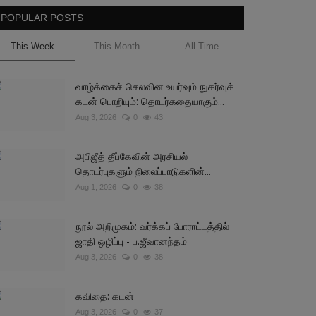
POPULAR POSTS
This Week
This Month
All Time
வாழ்க்கைச் செலவின உயர்வும் நுகர்வுக்
கடன் பொறியும்: தொடர்கதையாகும்...
Aug 3, 2026
0
43
அபிஜீத் தீப்கேவின் அரசியல்
தொடர்புகளும் நிலைப்பாடுகளின்...
Aug 1, 2026
0
38
நூல் அறிமுகம்: வர்க்கப் போராட்டத்தில்
ஜாதி ஒழிப்பு - ப.ஜீவானந்தம்
Aug 3, 2026
0
38
கவிதை: கடன்
Aug 3, 2026
0
37