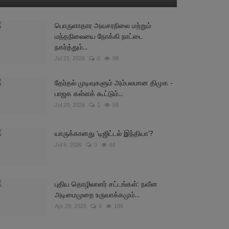
பொருளாதார அவசரநிலை மற்றும்
மந்தநிலையை நோக்கி நாட்டை
நகர்த்தும்...
Jul 21, 2026
0
88
தேர்தல் முடிவுகளும் அம்பலமான திமுக -
பாஜக கள்ளக் கூட்டும்...
Jul 20, 2026
1
58
யாருக்கானது 'டிஜிட்டல் இந்தியா'?
Jul 6, 2026
0
68
புதிய தொழிலாளர் சட்டங்கள்: நவீன
அடிமைமுறை உருவாக்கமும்...
Apr 29, 2026
0
186