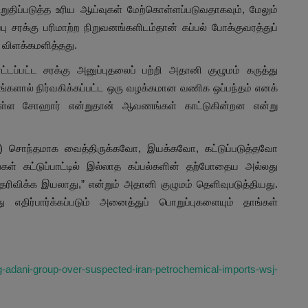
ுதிப்படுத்த உரிய ஆய்வுகள் மேற்கொள்ளப்படுவதாகவும், மேலும்
பு சரக்கு பரிமாற்ற நிறுவனங்களிடம்தான் கப்பல் போக்குவரத்துப்
 விளக்கமளித்தது.
்காட்டப்பட்ட சரக்கு அனுப்புதலைப் பற்றி அதானி குழுமம் கருத்து
ங்களால் நிர்வகிக்கப்பட்ட ஒரு வழக்கமான வணிக ஒப்பந்தம் எனக்
ானிலுள்ள சோஹார் என்றுதான் ஆவணங்கள் காட்டுகின்றன என்று
உட்பட) சொந்தமாக வைத்திருக்கவோ, இயக்கவோ, கட்டுப்படுத்தவோ
ள் கட்டுப்பாட்டில் இல்லாத கப்பல்களின் தற்போதைய அல்லது
தெரிவிக்க இயலாது,” என்றும் அதானி குழுமம் தெளிவுபடுத்தியது.
 எதிர்பார்க்கப்படும் அனைத்துப் பொறுப்புகளையும் தாங்கள்
ing-adani-group-over-suspected-iran-petrochemical-imports-wsj-