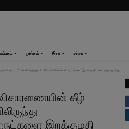
ப்பகம்
நூல்கள்
இதர
சந்தா
ானி குழுமம்: ஈரானிலிருந்து பெட்ரோகெமிக்கல் பொருட்களை இறக்குமதி செய்தது குறித்து
்விசாரணையின் கீழ்
லிருந்து
ொருட்களை இறக்குமதி