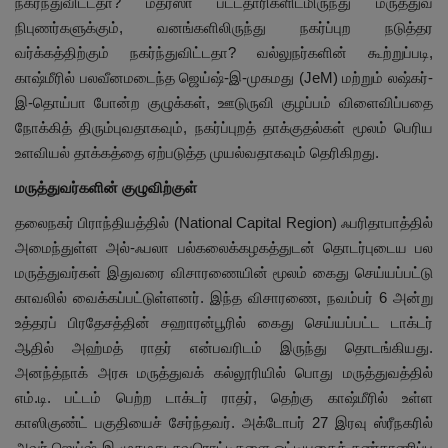
நகர்ந்துவிட்டதா? மதரஸா பட்டதாரிகளிடமிருந்து மருத்துவ
நிபுணர்களுக்கும், வனங்களிலிருந்து நகர்ப்புற நடுத்தர
வர்க்கத்திற்கும் நகர்ந்துவிட்டதா? வல்லுநர்களின் கூற்றுப்படி,
காஷ்மீரில் பலவீனமடைந்த ஜெய்ஷ்-இ-முகமது (JeM) மற்றும் லஷ்கர்-
இ-தொய்பா போன்ற குழுக்கள், ஊடுருவி குழப்பம் விளைவிப்பதை
நோக்கித் திரும்புவதாகவும், நகர்ப்புறத் தாக்குதல்கள் மூலம் பெரிய
உளவியல் தாக்கத்தை ஏற்படுத்த முயல்வதாகவும் தெரிகிறது.
மருத்துவர்களின் குழுவிற்குள்
தலைநகர் பிராந்தியத்தில் (National Capital Region) ஃபரிதாபாத்தில்
அமைந்துள்ள அல்-ஃபலா பல்கலைக்கழகத்துடன் தொடர்புடைய பல
மருத்துவர்கள் இதுவரை விசாரணையின் மூலம் கைது செய்யப்பட்டு
காவலில் வைக்கப்பட்டுள்ளனர். இந்த விசாரணை, நவம்பர் 6 அன்று
உத்தரப் பிரதேசத்தின் சஹாரன்பூரில் கைது செய்யப்பட்ட டாக்டர்
ஆதில் அஹ்மத் ராதர் என்பவரிடம் இருந்து தொடங்கியது.
அனந்த்நாக் அரசு மருத்துவக் கல்லூரியில் பொது மருத்துவத்தில்
எம்.டி. பட்டம் பெற்ற டாக்டர் ராதர், தெற்கு காஷ்மீரில் உள்ள
காஸிகுண்ட் பகுதியைச் சேர்ந்தவர். அக்டோபர் 27 இரவு ஸ்ரீநகரில்
அவர் ஜெய்ஷ்-இ-முகமது சுவரொட்டிகளை ஒட்டியதைக் கண்காணிப்பு