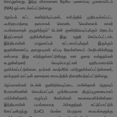
செய்துள்ளது. இந்த விசாரணை தேசிய புலனாய்வு முகமையிடம்
(NIA) ஒப்படைக்கப்பட்டுள்ளது.
ஆரம்பக் கட்ட கண்டுபிடிப்புகள், சமீபத்தில் முறியடிக்கப்பட்ட
ஃபரிதாபாத்தை தளமாகக் கொண்ட "வெள்ளைக் காலர்
பயங்கரவாதக் குழுவிற்கும்" டெல்லி குண்டுவெடிப்புக்கும் தொடர்பு
இருப்பதைக் குறிக்கின்றன. இது உறுதி செய்யப்பட்டால்,
இந்தியாவின் பாதுகாப்புக் கட்டமைப்புக்குள் இருக்கும்
ஒருங்கிணைப்பு குளறுபடிகள் எப்படி தோல்வியைப் பிரதிபலிக்கிறது
என்பதை இது எடுத்துக்காட்டுகிறது என துறை வல்லுநர்கள்
கூறுகின்றனர் - வெடிபொருட்கள் ஹரியானாவில்
குவிக்கப்பட்டுள்ளன, நபர்கள் காஷ்மீரில் பயிற்றுவிக்கப்பட்டுள்ளனர்,
தாக்குதல் நாட்டின் தலைநகர மையத்தில் நிறைவேற்றப்பட்டுள்ளது.
ஆய்வாளர்கள் டெல்லி குண்டுவெடிப்பை, பாகிஸ்தான் ஆதரவுப்
போராளிகளின் செயல்பாட்டில் முக்கியமான திருப்புமுனையாகப்
பார்க்கின்றனர். எழும்பும் கேள்விகள் கவலையளிக்கின்றன:
இந்தியாவின் பயங்கரவாத அச்சுறுத்தல் கட்டுப்பாட்டுக்
கோட்டிலிருந்து (LoC) மெல்ல பெருநகர மையங்களுக்கு