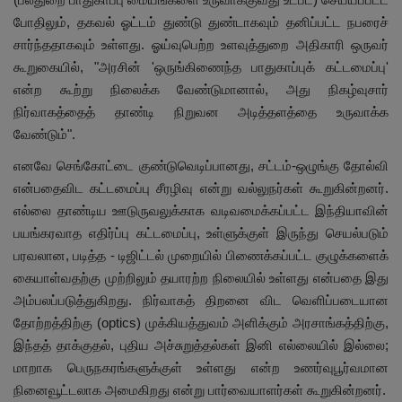
போதிலும், தகவல் ஓட்டம் துண்டு துண்டாகவும் தனிப்பட்ட நபரைச்
சார்ந்ததாகவும் உள்ளது. ஓய்வுபெற்ற உளவுத்துறை அதிகாரி ஒருவர்
கூறுகையில், "அரசின் 'ஒருங்கிணைந்த பாதுகாப்புக் கட்டமைப்பு'
என்ற கூற்று நிலைக்க வேண்டுமானால், அது நிகழ்வுசார்
நிர்வாகத்தைத் தாண்டி நிறுவன அடித்தளத்தை உருவாக்க
வேண்டும்".
எனவே செங்கோட்டை குண்டுவெடிப்பானது, சட்டம்-ஒழுங்கு தோல்வி
என்பதைவிட கட்டமைப்பு சீரழிவு என்று வல்லுநர்கள் கூறுகின்றனர்.
எல்லை தாண்டிய ஊடுருவலுக்காக வடிவமைக்கப்பட்ட இந்தியாவின்
பயங்கரவாத எதிர்ப்பு கட்டமைப்பு, உள்ளுக்குள் இருந்து செயல்படும்
பரவலான, படித்த - டிஜிட்டல் முறையில் பிணைக்கப்பட்ட குழுக்களைக்
கையாள்வதற்கு முற்றிலும் தயாரற்ற நிலையில் உள்ளது என்பதை இது
அம்பலப்படுத்துகிறது. நிர்வாகத் திறனை விட வெளிப்படையான
தோற்றத்திற்கு (optics) முக்கியத்துவம் அளிக்கும் அரசாங்கத்திற்கு,
இந்தத் தாக்குதல், புதிய அச்சுறுத்தல்கள் இனி எல்லையில் இல்லை;
மாறாக பெருநகரங்களுக்குள் உள்ளது என்ற உணர்வுபூர்வமான
நினைவூட்டலாக அமைகிறது என்று பார்வையாளர்கள் கூறுகின்றனர்.