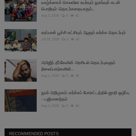
வாழ்க்கைச் செலவின உயர்வும் நுகர்வுக் கடன்
பொறியும்: தொடர்கதையாகும்...
Aug 3, 2026
0
41
கரப்பான் பூச்சி கட்சியும் ஆளும் வர்க்க தொடர்பும்
Jul 29, 2026
0
40
அபிஜீத் தீப்கேவின் அரசியல் தொடர்புகளும்
நிலைப்பாடுகளின்...
Aug 1, 2026
0
38
நூல் அறிமுகம்: வர்க்கப் போராட்டத்தில் ஜாதி ஒழிப்பு
- ப.ஜீவானந்தம்
Aug 3, 2026
0
36
RECOMMENDED POSTS