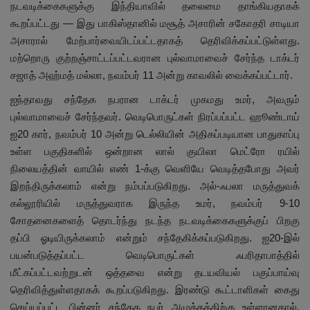
நடவடிக்கைகளுக்கு இந்தியாவில் தலைமை தாங்கியதாகக்
கூறப்பட்டது — இது பாகிஸ்தானில் மசூத் அசாரின் சகோதரி சாடியா
அசாரால் மேற்பார்வையிடப்பட்டதாகத் தெரிவிக்கப்பட்டுள்ளது.
மற்றொரு குற்றஞ்சாட்டப்பட்டவரான புல்வாமாவைச் சேர்ந்த டாக்டர்
சஜாத் அஹ்மத் மல்லா, நவம்பர் 11 அன்று காவலில் வைக்கப்பட்டார்.
ஐந்தாவது சந்தேக நபரான டாக்டர் முகமது உமர், அவரும்
புல்வாமாவைச் சேர்ந்தவர். வெடிபொருட்கள் நிரப்பப்பட்ட ஹூண்டாய்
ஐ20 கார், நவம்பர் 10 அன்று டெல்லியின் அதிகப்படியான பாதுகாப்பு
உள்ள பகுதிகளில் ஒன்றான லால் குயிலா மெட்ரோ ரயில்
நிலையத்தின் வாயில் எண் 1-க்கு வெளியே வெடித்தபோது அவர்
இறந்திருக்கலாம் என்று நம்பப்படுகிறது. அல்-ஃபலா மருத்துவக்
கல்லூரியில் மருத்துவராக இருந்த உமர், நவம்பர் 9-10
சோதனைகளைத் தொடர்ந்து நடந்த நடவடிக்கைகளுக்குப் பிறகு
தப்பி ஓடியிருக்கலாம் என்றும் சந்தேகிக்கப்படுகிறது. ஐ20-இல்
பயன்படுத்தப்பட்ட வெடிபொருட்கள் ஃபரிதாபாத்தில்
மீட்கப்பட்டவற்றுடன் ஒத்தவை என்று தடயவியல் பகுப்பாய்வு
தெரிவித்துள்ளதாகக் கூறப்படுகிறது. இரண்டு கூட்டாளிகள் கைது
செய்யப்பட்ட பின்னர் சந்தேக நபர் அழுத்தத்திற்கு உள்ளானதால்,