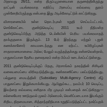
அதாவது 26/11, என்ற திருப்புமுனையான தருணத்திலிருந்து
நாட்டின் பயங்கரவாத எதிர்ப்பு அமைப்பு எவ்வளவு தூரம்
முன்னேறியிருந்தது என்பதை இது அடிக்கோடிட்டுக் காட்டுகிறது.
விசாரணையில் உள்ள தொடர்புகள் உறுதி செய்யப்பட்டால்,
செங்கோட்டை குண்டுவெடிப்பு 2011 உயர் நீதிமன்ற
குண்டுவெடிப்பிற்கு அடுத்த டெல்லியின் பெரிய பயங்கரவாதத்
தாக்குதலாக இருக்கும். 13 பேர் இறந்தது மற்றும் டஜன்
கணக்கானோர் காயமடைந்தது என ஏற்பட்ட உயிரிழப்புகள்
சாதாராணமானவை அல்ல; மேலும் வருந்தத்தக்கது என்னவென்றால்,
பாதுகாப்பான தேசிய தலைநகரம் என்ற பிம்பம் உடைக்கப்பட்டுள்ளது.
2011 குண்டுவெடிப்புக்குப் பிறகு, அரசாங்கம் நகரத்தின் சிசிடிவி
வலையமைப்பை விரிவுபடுத்தியது, கண்காணிப்பை பலப்படுத்தியது,
பல்துறை மையத்தின் (Subsidiary Multi-Agency Centre) கீழ்
பாதுகாப்பை இறுக்கமாக்கியது. ஆயினும்கூட, நவம்பர் 10 வெடிப்பு,
இவற்றை எவ்வளவு எளிதாக மீற முடியும் என்பதைக் காட்டுகிறது—
எல்லையோர ஊடுருவல் மூலம் அல்லாமல், வெளிப்படையாக இயங்கும்
சிறிய, திறமையான, சித்தாந்தரீதியாக உறுதிப்படுத்தப்பட்ட நகர்ப்புறக்