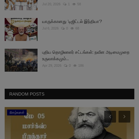
Jul 20, 2026
1
58
யாருக்கானது 'டிஜிட்டல் இந்தியா'?
Jul 6, 2026
0
68
புதிய தொழிலாளர் சட்டங்கள்: நவீன அடிமைமுறை
உருவாக்கமும்...
Apr 29, 2026
0
186
RANDOM POSTS
நிகழ்வுகள்