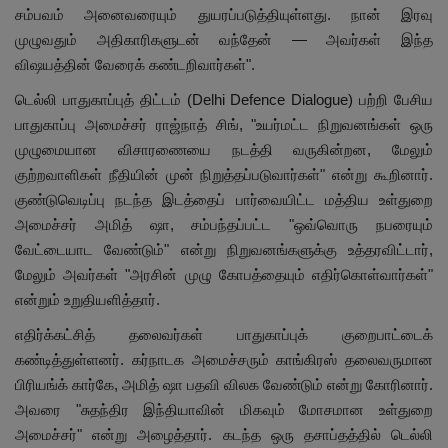
சம்பவம் அனைவரையும் துயரப்படுத்தியுள்ளது. நான் இரவு
முழுவதும் அதிகாரிகளுடன் வந்தேன் — அவர்கள் இந்த
விஷயத்தின் வேரைக் கண்டறிவார்கள்".
டெல்லி பாதுகாப்புத் திட்டம் (Delhi Defence Dialogue) பற்றி பேசிய
பாதுகாப்பு அமைச்சர் ராஜ்நாத் சிங், "உயர்மட்ட நிறுவனங்கள் ஒரு
முழுமையான விசாரணையை நடத்தி வருகின்றன, மேலும்
குற்றவாளிகள் நீதியின் முன் நிறுத்தப்படுவார்கள்" என்று கூறினார்.
குண்டுவெடிப்பு நடந்த இடத்தைப் பார்வையிட்ட மத்திய உள்துறை
அமைச்சர் அமித் ஷா, சம்பந்தப்பட்ட "ஒவ்வொரு நபரையும்
வேட்டையாட வேண்டும்" என்று நிறுவனங்களுக்கு உத்தரவிட்டார்,
மேலும் அவர்கள் "அரசின் முழு கோபத்தையும் எதிர்கொள்வார்கள்"
என்றும் உறுதியளித்தார்.
எதிர்க்கட்சித் தலைவர்கள் பாதுகாப்புக் குறைபாட்டைக்
கண்டித்துள்ளனர். கர்நாடக அமைச்சரும் காங்கிரஸ் தலைவருமான
பிரியங்க் கார்கே, அமித் ஷா பதவி விலக வேண்டும் என்று கோரினார்.
அவரை "சுதந்திர இந்தியாவின் மிகவும் மோசமான உள்துறை
அமைச்சர்" என்று அழைத்தார். கடந்த ஒரு தசாப்தத்தில் டெல்லி