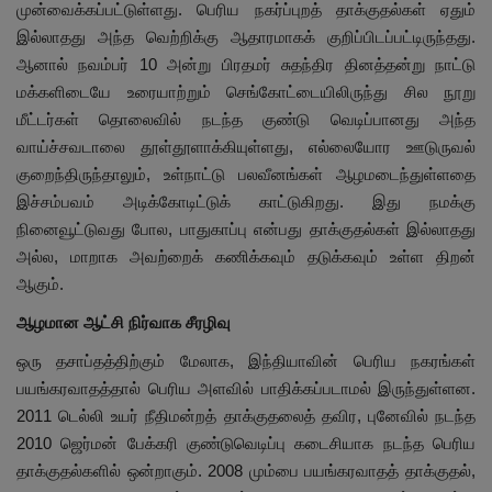
முன்வைக்கப்பட்டுள்ளது. பெரிய நகர்ப்புறத் தாக்குதல்கள் ஏதும்
இல்லாதது அந்த வெற்றிக்கு ஆதாரமாகக் குறிப்பிடப்பட்டிருந்தது.
ஆனால் நவம்பர் 10 அன்று பிரதமர் சுதந்திர தினத்தன்று நாட்டு
மக்களிடையே உரையாற்றும் செங்கோட்டையிலிருந்து சில நூறு
மீட்டர்கள் தொலைவில் நடந்த குண்டு வெடிப்பானது அந்த
வாய்ச்சவடாலை தூள்தூளாக்கியுள்ளது, எல்லையோர ஊடுருவல்
குறைந்திருந்தாலும், உள்நாட்டு பலவீனங்கள் ஆழமடைந்துள்ளதை
இச்சம்பவம் அடிக்கோடிட்டுக் காட்டுகிறது. இது நமக்கு
நினைவூட்டுவது போல, பாதுகாப்பு என்பது தாக்குதல்கள் இல்லாதது
அல்ல, மாறாக அவற்றைக் கணிக்கவும் தடுக்கவும் உள்ள திறன்
ஆகும்.
ஆழமான ஆட்சி நிர்வாக சீரழிவு
ஒரு தசாப்தத்திற்கும் மேலாக, இந்தியாவின் பெரிய நகரங்கள்
பயங்கரவாதத்தால் பெரிய அளவில் பாதிக்கப்படாமல் இருந்துள்ளன.
2011 டெல்லி உயர் நீதிமன்றத் தாக்குதலைத் தவிர, புனேவில் நடந்த
2010 ஜெர்மன் பேக்கரி குண்டுவெடிப்பு கடைசியாக நடந்த பெரிய
தாக்குதல்களில் ஒன்றாகும். 2008 மும்பை பயங்கரவாதத் தாக்குதல்,