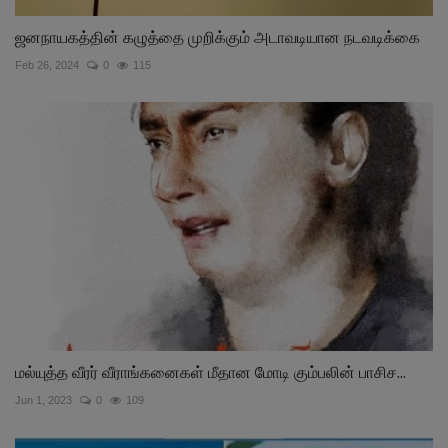
ஜனநாயகத்தின் கழுத்தை முறிக்கும் அடாவடியான நடவடிக்கை
Feb 26, 2024
0
115
மல்யுத்த வீரர் வீராங்கனைகள் மீதான மோடி கும்பலின் பாசிச...
Jun 1, 2023
0
109