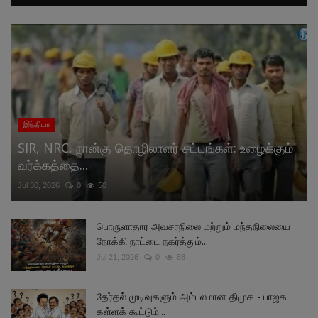
இந்தியா
SIR, NRC, நான்கு தொழிலாளர் சட்டங்கள்: உழைக்கும்
வர்க்கத்தை...
Jul 30, 2026
0
50
பொருளாதார அவசரநிலை மற்றும் மந்தநிலையை
நோக்கி நாட்டை நகர்த்தும்...
Jul 21, 2026
0
88
தேர்தல் முடிவுகளும் அம்பலமான திமுக - பாஜக
கள்ளக் கூட்டும்...