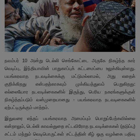
இதர
சந்தா
Language
English
Tamil
நவம்பர் 10 அன்று டெல்லி செங்கோட்டை அருகே நிகழ்ந்த கார்
வெடிப்பு, இந்தியாவின் பாதுகாப்புக் கட்டமைப்பை உலுக்கியுள்ளது.
பயங்கரவாத நடவடிக்கைக்கு மட்டுமல்லாமல், அது எதைக்
குறிக்கிறது என்பதற்காகவும் முக்கியத்துவம் பெறுகிறது:
எல்லையோர நடவடிக்கைகளில் இருந்து, பெரிய நகரங்களுக்குள்
நிகழ்த்தப்படும் வன்முறையானது - பயங்கரவாத நடவடிகைகளில்
ஏற்பட்டிருக்கும் மாற்றம்.
இதுவரை எந்தப் பயங்கரவாத அமைப்பும் பொறுப்பேற்கவில்லை
என்றாலும், டெல்லி காவல்துறை சட்டவிரோத நடவடிக்கைகள் (தடுப்பு)
சட்டம் மற்றும் வெடிபொருட்கள் சட்டத்தின் கீழ் ஒரு வழக்கை பதிவு