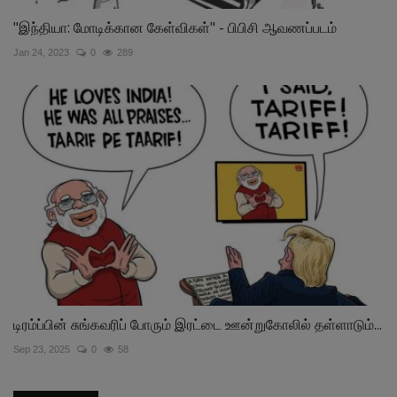
"இந்தியா: மோடிக்கான கேள்விகள்" - பிபிசி ஆவணப்படம்
Jan 24, 2023
0
289
டிரம்ப்பின் சுங்கவரிப் போரும் இரட்டை ஊன்றுகோலில் தள்ளாடும்...
Sep 23, 2025
0
58