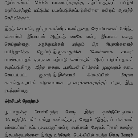
ஆய்வகங்கள் MBBS மாணவர்களுக்கு கற்பிப்பதற்கும் பயிற்சி
அளிப்பதற்கும் மட்டுமே பயன்படுத்தப்படுகின்றன என்றும் ஆனந்த்
தெரிவித்தார்.
இதற்கிடையில், ஜம்மு காஷ்மீர் காவல்துறை, ஷோபியனைச் சேர்ந்த
மௌல்வி இர்ஃபான் அஹ்மத் வாகே என்ற இமாமை கைது
செய்துள்ளது. மருத்துவர்கள் மற்றும் பிற நிபுணர்களைத்
பயிற்றுவித்த ஜெய்ஷ்-இ-முகமதுவின் "வெள்ளைக் காலர்"
பயங்கரவாதக் குழுவை ஏற்பாடு செய்வதில் அவர் ஈடுபட்டதாகக்
கூறப்படுகிறது. இந்த கைது, யூனியன் பிரதேசம் முழுவதும் தடை
செய்யப்பட்ட ஜமாத்-இ-இஸ்லாமி அமைப்பின் மீதான
காவல்துறையின் கடுமையான நடவடிக்கைகளுக்குப் பிறகு இது
நடந்துள்ளது.
அரசியல் தோற்றம்
பூட்டானுக்கு சென்றிருந்த மோடி, இந்த குண்டுவெடிப்பை
"கொடுஞ்செயல்" என்று கண்டித்தார், மேலும் "இதற்குப் பின்னால்
உள்ளவர்கள் தப்ப முடியாது" என்று கூறினார். மேலும், "நான் கனத்த
இதயத்துடன்தான் இங்கு வந்தேன். டெல்லியில் நடந்த இந்த கோரச்