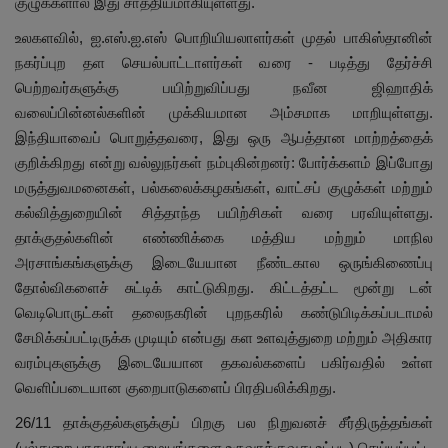
குழுக்களால் இது சாத்தியமாகியுள்ளது.
உலகளவில், ஐ.எஸ்.ஐ.எஸ் பொறியியலாளர்கள் முதல் பாகிஸ்தானின்
நகர்ப்புற தள செயல்பாட்டாளர்கள் வரை - படித்து தேர்ச்சி
பெற்றவர்களுக்கு பயிற்றுவிப்பது நவீன ஜிஹாதிக்
வலைப்பின்னல்களின் முக்கியமான அம்சமாக மாறியுள்ளது.
இந்தியாவைப் பொறுத்தவரை, இது ஒரு ஆபத்தான மாற்றத்தைக்
குறிக்கிறது என்று வல்லுநர்கள் நம்புகின்றனர்: போர்க்களம் இப்போது
மருத்துவமனைகள், பல்கலைக்கழகங்கள், வாட்சப் குழுக்கள் மற்றும்
கல்வித்துறையின் சித்தாந்த பயிற்சிகள் வரை பரவியுள்ளது.
தாக்குதல்களின் எண்ணிக்கை மத்திய மற்றும் மாநில
அரசாங்கங்களுக்கு இடையேயான நீண்டகால ஒருங்கிணைப்பு
தோல்விகளைச் சுட்டிக் காட்டுகிறது. கிட்டத்தட்ட மூன்று டன்
வெடிபொருட்கள் தலைநகரின் புறநகரில் கண்டுபிடிக்கப்படாமல்
சேமிக்கப்பட்டிருக்க முடியும் என்பது கள உளவுத்துறை மற்றும் அதிகார
வரம்புகளுக்கு இடையேயான தகவல்களைப் பகிர்வதில் உள்ள
வெளிப்படையான குறைபாடுகளைப் பிரதிபலிக்கிறது.
26/11 தாக்குதல்களுக்குப் பிறகு பல நிறுவனச் சீர்திருத்தங்கள்
(பல்துறை பாதுகாப்பு மையங்களை உருவாக்குவது உட்பட) செய்யப்பட்ட