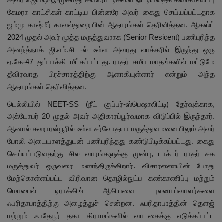
கேமரா காட்சிகள் காட்டிய பின்னரே அவர் கைது செய்யப்பட்டதாக
ஜம்மு காஷ்மீர் காவல்துறையின் ஆதாரங்கள் தெரிவித்தன. ஆகஸ்ட்
2024 முதல் அவர் மூத்த மருத்துவராக (Senior Resident) பணிபுரிந்த
அனந்த்நாக் ஜி.எம்.சி -ல் உள்ள அவரது லாக்கரில் இருந்து ஒரு
ஏ.கே-47 துப்பாக்கி மீட்கப்பட்டது. ராதர் சமீப மாதங்களில் மட்டுமே
தீவிரவாத பிரச்சாரத்திற்கு ஆளாகியுள்ளார் என்றும் அந்த
ஆதாரங்கள் தெரிவித்தன.
டெல்லியில் NEET-SS (நீட் சூப்பர்-ஸ்பெஷாலிட்டி) தேர்வுக்காக,
அக்டோபர் 20 முதல் அவர் அதிகாரப்பூர்வமாக விடுப்பில் இருந்தார்.
ஆனால் சஹாரன்பூரில் உள்ள சர்வோதயா மருத்துவமனையிலும் அவர்
போலி அடையாளத்துடன் பணிபுரிந்தது கண்டுபிடிக்கப்பட்டது. கைது
செய்யப்படுவதற்கு சில வாரங்களுக்கு முன்பு, டாக்டர் ராதர் சக
மருத்துவர் ஒருவரை மணந்திருக்கிறார். விசாரணையின் போது
மேற்கொள்ளப்பட்ட விரிவான தொழில்நுட்ப கண்காணிப்பு மற்றும்
மொபைல் டிராக்கிங் ஆகியவை புலனாய்வாளர்களை
ஃபரிதாபாத்திற்கு அழைத்துச் சென்றன. ஃபரிதாபாத்தின் தௌஜ்
மற்றும் ஃபதேபூர் தகா கிராமங்களில் வாடகைக்கு எடுக்கப்பட்ட