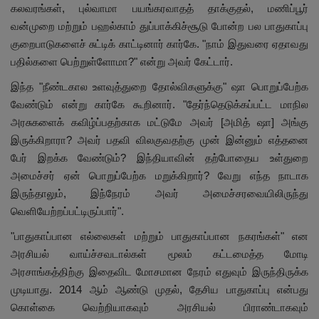
கலவரங்கள், புல்வாமா பயங்கரவாதத் தாக்குதல், மணிப்பூர்
வன்முறை மற்றும் பஹல்காம் துப்பாக்கிச்சூடு போன்ற பல பாதுகாப்பு
குறைபாடுகளைச் சுட்டிக் காட்டினார் கார்கே. "நாம் இதுவரை ஏதாவது
பதில்களை பெற்றுள்ளோமா?" என்று அவர் கேட்டார்.
இந்த "நீண்டகால உளவுத்துறை தோல்விகளுக்கு" ஷா பொறுப்பேற்க
வேண்டும் என்று கார்கே கூறினார். "தேர்ந்தெடுக்கப்பட்ட மாநில
அரசுகளைக் கவிழ்ப்பதற்காக மட்டுமே அவர் [அமித் ஷா] அங்கு
இருக்கிறாரா? அவர் பதவி விலகுவதற்கு முன் இன்னும் எத்தனை
பேர் இறக்க வேண்டும்? இந்தியாவின் தற்போதைய உள்துறை
அமைச்சர் ஏன் பொறுப்பேற்க மறுக்கிறார்? வேறு எந்த நாடாக
இருந்தாலும், இந்நேரம் அவர் அமைச்சரவையிலிருந்து
வெளியேற்றப்பட்டிருப்பார்".
"பாதுகாப்பான எல்லைகள் மற்றும் பாதுகாப்பான நகரங்கள்" என
அரசியல் வாய்ச்சவடால்கள் மூலம் கட்டமைத்த மோடி
அரசாங்கத்திற்கு இதைவிட மோசமான நேரம் எதுவும் இருந்திருக்க
முடியாது. 2014 ஆம் ஆண்டு முதல், தேசிய பாதுகாப்பு என்பது
கொள்கை வெற்றியாகவும் அரசியல் பிராண்டாகவும்