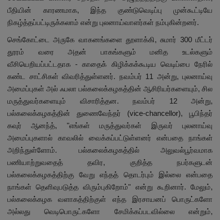
பீதியின் காரணமாக, இந்த குண்டுவெடிப்பு முன்கூட்டியே
நிகழ்த்தப்பட்டிருக்கலாம் என்று புலனாய்வாளர்கள் நம்புகின்றனர்.
செங்கோட்டை அருகே வாகனங்களை தூளாக்கி, சுமார் 300 மீட்டர்
தூரம் வரை அதன் பாகங்களும் மனித உடல்களும்
வீசியெறியப்பட்டதாக - காதைக் கிழிக்கக்கூடிய வெடிப்பை நேரில்
கண்ட சாட்சிகள் விவரித்துள்ளனர். நவம்பர் 11 அன்று, புலனாய்வு
அமைப்புகள் அல் ஃபலா பல்கலைக்கழகத்தின் ஆசிரியர்களையும், சில
மருத்துவர்களையும் விசாரித்தன. நவம்பர் 12 அன்று,
பல்கலைக்கழகத்தின் துணைவேந்தர் (vice-chancellor), பூபிந்தர்
கவுர் ஆனந்த், "எங்கள் மருத்துவர்கள் இருவர் புலனாய்வு
அமைப்புகளால் காவலில் வைக்கப்பட்டுள்ளனர் என்பதை நாங்கள்
அறிந்துள்ளோம். பல்கலைக்கழகத்தில் அலுவல்பூர்வமாக
பணியாற்றுவதைத் தவிர, குறித்த நபர்களுடன்
பல்கலைக்கழகத்திற்கு வேறு எந்தத் தொடர்பும் இல்லை என்பதை
நாங்கள் தெளிவுபடுத்த விரும்புகிறோம்" என்று கூறினார். மேலும்,
பல்கலைக்கழக வளாகத்திற்குள் எந்த இரசாயனப் பொருட்களோ
அல்லது வெடிபொருட்களோ சேமிக்கப்படவில்லை என்றும்,