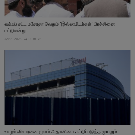
வக்ஃப் சட்ட மசோதா வெறும் 'இஸ்லாமியர்கள்' பிரச்சினை
மட்டுமன்று...
Apr 8, 2025
0
76
ஊழல் விசாரனை மூலம் அதானியை கட்டுப்படுத்த முயலும்