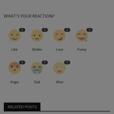
WHAT'S YOUR REACTION?
0
0
0
0
Like
Dislike
Love
Funny
0
0
0
Angry
Sad
Wow
RELATED POSTS