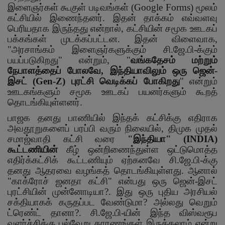
இளைஞர்கள் கூகுள் படிவங்கள் (
Google Forms)
மூலம்
கட்சியில் இணைந்தனர். இதன் தாக்கம் எவ்வளவு
பெரியதாக இருந்தது என்றால்
,
கட்சியின் சமூக ஊடகப்
பக்கங்கள் முடக்கப்பட்டன. இதன் விளைவாக
,
"
அரசாங்கம் இளைஞர்களுக்கும் சி.ஜே.பி-க்கும்
பயப்படுகிறது" என்றும்
, "
வங்கதேசம் மற்றும்
நேபாளத்தைப் போலவே
,
இந்தியாவிலும் ஒரு ஜென்-
இசட் (
Gen-Z)
புரட்சி வெடிக்கப் போகிறது
"
என்றும்
ஊடகங்களும் சமூக ஊடகப் பயனர்களும் கூறத்
தொடங்கியுள்ளனர்.
பாஜக தனது பாணியில் இந்தக் கட்சிக்கு எதிராக
அவதூறுகளைப் பரப்பி வரும் நிலையில்
,
திமுக முதல்
சமாஜ்வாதி கட்சி வரை
"
இந்தியா" (
INDIA)
கூட்டணியின்
கீழ் ஒன்றிணைந்துள்ள ஒட்டுமொத்த
எதிர்க்கட்சிக் கூட்டணியும் ஏற்கனவே சி.ஜே.பி-க்கு
தனது ஆதரவை வழங்கத் தொடங்கியுள்ளது. ஆனால்
"காக்ரோச் ஜனதா கட்சி" என்பது ஒரு ஜென்-இசட்
புரட்சியின் முன்னோடியா
?.
இது ஒரு புதிய அரசியல்
சக்தியாகக் கருதப்பட வேண்டுமா
?
அல்லது வெறும்
ட்ரெண்ட் தானா
?.
சி.ஜே.பி-யின் இந்த விஸ்வரூப
வளர்ச்சிக்கு பல்வேறு காரணங்கள் இருக்கலாம் என்று