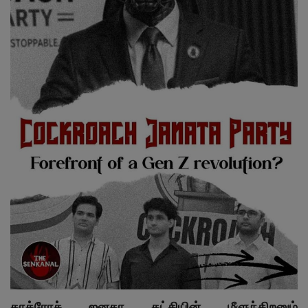
இதர
சந்தா
Language
English
Tamil
காக்ரோச்
ஜனதா கட்சியின் மீளுந்திறனும்