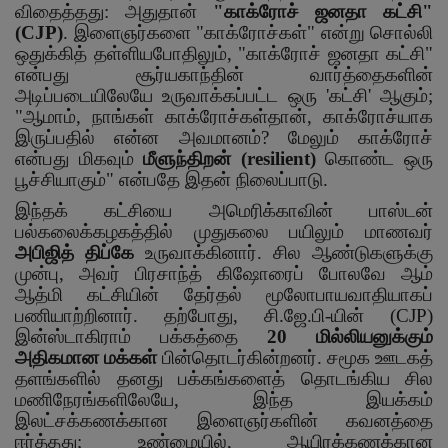
விதைத்தது: அதுதான்
"
காக்ரோச் ஜனதா கட்சி"
(
CJP)
.
இளைஞர்களை "காக்ரோச்கள்" என்று சொல்லி
ஒதுக்கித் தள்ளியபோதிலும்
, "
காக்ரோச் ஜனதா கட்சி"
என்பது சூர்யகாந்தின் வார்த்தைகளின்
அடிப்படையிலேயே உருவாக்கப்பட்ட ஒரு
'
கட்சி
'
ஆகும்
;
"
ஆமாம்
,
நாங்கள் காக்ரோச்கள்தான்
,
காக்ரோச்யாக
இருப்பதில் என்ன அவமானம்
?
மேலும் காக்ரோச்
என்பது மிகவும்
மீளுந்திறன் (
resilient)
கொண்ட ஒரு
பூச்சியாகும்" என்பதே இதன் நிலைப்பாடு.
இந்தக் கட்சியை அமெரிக்காவின் பாஸ்டன்
பல்கலைக்கழகத்தில் முதுகலை பயிலும் மாணவர்
அபிஜித் திப்கே
உருவாக்கினார். சில ஆண்டுகளுக்கு
முன்பு
,
அவர் பிரசாந்த் கிஷோரைப் போலவே ஆம்
ஆத்மி கட்சியின் தேர்தல் மூலோபாயவாதியாகப்
பணியாற்றினார். தற்போது
,
சி.ஜே.பி-யின் (
CJP)
இன்ஸ்டாகிராம் பக்கத்தை
20
மில்லியனுக்கும்
அதிகமான மக்கள்
பின்தொடர்கின்றனர். சமூக ஊடகத்
தளங்களில் தனது பக்கங்களைத் தொடங்கிய சில
மணிநேரங்களிலேயே
,
இந்த இயக்கம்
இலட்சக்கணக்கான இளைஞர்களின் கவனத்தை
ஈர்த்தது
;
உண்மையில்
,
ஆயிரக்கணக்கான