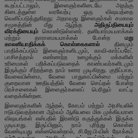
கூறப்பட்டாலும்
,
இளைஞர்களிடையே அதற்கு
கிடைத்துள்ள வரவேற்பு ஒரு விஷயத்தை
வெளிப்படுத்துகிறது: அதாவது இளைஞர்கள் சமகால
சமூகத்தின் மீது ஆழ்ந்த
அதிருப்தியையும்
விரக்தியையும்
கொண்டுள்ளனர். தனியார்மயமாக்கல்
மற்றும் தாராளமயமாக்கல் போன்ற
மறு
காலனியாதிக்கக் கொள்கைகளால்
தினமும்
பாதிக்கப்படும் இளைஞர்களிடமும்
,
காவி-கார்ப்பரேட்
பாசிசத்தால் எண்ணற்ற உழைக்கும் மக்களின்
உரிமைகள் பறிக்கப்படுவதைக் காண்பவர்களிடமும்
இருக்கும் சீற்றத்தை நாம் உணர முடிகிறது. குறிப்பாக
,
வேலையின்மை
,
வேலை பாதுகாப்பின்மை மற்றும்
குறைவான ஊதியத்தில் வேலை செய்தல் போன்ற
பிரச்சனைகள் இளைஞர்களைப் பெரிதும் வாட்டி
வதைக்கின்றன.
இளைஞர்களின் ஆற்றல்
,
கோபம் மற்றும் அரசியலில்
ஈடுபடுவதற்கான ஆர்வம் ஆகியவை மிக முக்கியமான
விஷயங்கள் என்பதில் இரண்டு கருத்துக்கள் இருக்க
முடியாது. இருப்பினும்
,
நாம் புரிந்து கொள்ள
வேண்டியது என்னவென்றால்
,
சி.ஜே.பி-யின் நோக்கம்
தற்போதுள்ள அரசியல் கட்டமைப்பிற்குள் சில