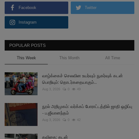
Facebook
Twitter
Instagram
POPULAR POSTS
This Week
This Month
All Time
வாழ்க்கைச் செலவின உயர்வும் நுகர்வுக் கடன்
பொறியும்: தொடர்கதையாகும்...
Aug 3, 2026
0
49
நூல் அறிமுகம்: வர்க்கப் போராட்டத்தில் ஜாதி ஒழிப்பு
- ப.ஜீவானந்தம்
Aug 3, 2026
0
42
கவிதை: கடன்