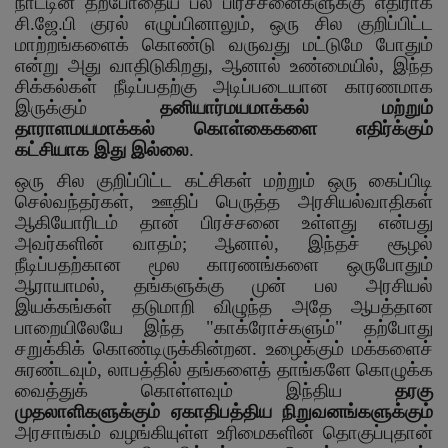
நாட்டின் தற்போதைய பல பிரச்சனைகளுக்கு எதிராக
சி.ஜே.பி குரல் எழுப்பினாலும்
,
ஒரு சில குறிப்பிட்ட
மாற்றங்களைக் கொண்டு வருவது மட்டுமே போதும்
என்று அது வாதிடுகிறது
,
ஆனால் உண்மையில்
,
இந்த
சிக்கல்கள் நீடிப்பதற்கு அடிப்படையான காரணமாக
இருக்கும்
தனியார்மயமாக்கல் மற்றும்
தாராளமயமாக்கல் கொள்கைகளை எதிர்க்கும்
கட்சியாக இது இல்லை
.
ஒரு சில குறிப்பிட்ட கட்சிகள் மற்றும் ஒரு கைப்பிடி
செல்வந்தர்கள்
,
ஊதிப் பெருத்த அரசியல்வாதிகள்
ஆகியோரிடம் தான் பிரச்சனை உள்ளது என்பது
அவர்களின் வாதம்
;
ஆனால்
,
இந்தச் சூழல்
நீடிப்பதற்கான மூல காரணங்களை ஒருபோதும்
ஆராயாமல்
,
தங்களுக்கு முன் பல அரசியல்
இயக்கங்கள் தடுமாறி விழுந்த அதே ஆபத்தான
பாறையிலேயே இந்த "காக்ரோச்களும்" தற்போது
சறுக்கிக் கொண்டிருக்கின்றன. உழைக்கும் மக்களைச்
சுரண்டவும்
,
லாபத்தில் தங்களைத் தாங்களே கொழுக்க
வைத்துக் கொள்ளவும் இந்திய
தரகு
முதலாளிகளுக்கும் ஏகாதிபத்திய நிறுவனங்களுக்கும்
அரசாங்கம் வழங்கியுள்ள உரிமைகளின் தொகுப்புதான்