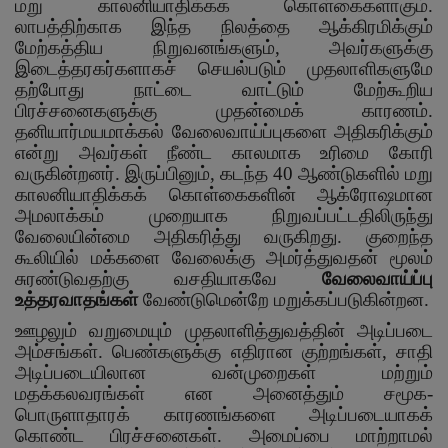
மறு காலனியாதிக்கக் கொள்கைகளாகும்.
லாபத்திற்காக இந்த நிலத்தை ஆக்கிரமிக்கும்
மேற்கத்திய நிறுவனங்களும்
,
அவர்களுக்கு
இடைத்தரகர்களாகச் செயல்படும் முதலாளிகளுமே
தற்போது நாட்டை வாட்டும் மேற்கூறிய
பிரச்சனைகளுக்கு முதன்மைக் காரணம்.
தனியார்மயமாக்கல் வேலைவாய்ப்புகளை அதிகரிக்கும்
என்று அவர்கள் நீண்ட காலமாக உரிமை கோரி
வருகின்றனர். இருப்பினும்
,
கடந்த
40
ஆண்டுகளில் மறு
காலனியாதிக்கக் கொள்கைகளின் ஆக்ரோஷமான
அமலாக்கம் முறையாக நிறுவப்பட்டதிலிருந்து
வேலையின்மை அதிகரித்து வருகிறது. குறைந்த
கூலியில் மக்களை வேலைக்கு அமர்த்துவதன் மூலம்
சுரண்டுவதற்கு வசதியாகவே
வேலைவாய்ப்பு
உத்தரவாதங்கள்
வேண்டுமென்றே மறுக்கப்படுகின்றன.
ஊழலும் வறுமையும் முதலாளித்துவத்தின் அடிப்படை
அம்சங்கள். பெண்களுக்கு எதிரான குற்றங்கள்
,
சாதி
அடிப்படையிலான வன்முறைகள் மற்றும்
மதக்கலவரங்கள் என அனைத்தும் சமூக-
பொருளாதாரக் காரணங்களை அடிப்படையாகக்
கொண்ட பிரச்சனைகள். அமைப்பை மாற்றாமல்