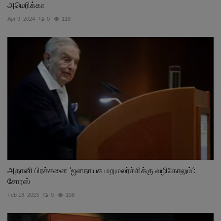
அமெரிக்கா
Apr 9, 2024
0
118
அதானி பிரச்சனை ‘ஜனநாயக மறுமலர்ச்சிக்கு வழிகோலும்’:
சோரஸ்
Feb 18, 2023
0
108