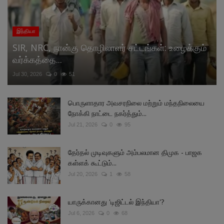
இந்தியா
SIR, NRC, நான்கு தொழிலாளர் சட்டங்கள்: உழைக்கும்
வர்க்கத்தை...
Jul 30, 2026
0
51
பொருளாதார அவசரநிலை மற்றும் மந்தநிலையை
நோக்கி நாட்டை நகர்த்தும்...
Jul 21, 2026
0
95
தேர்தல் முடிவுகளும் அம்பலமான திமுக - பாஜக
கள்ளக் கூட்டும்...
Jul 20, 2026
1
58
யாருக்கானது 'டிஜிட்டல் இந்தியா'?
Jul 6, 2026
0
68