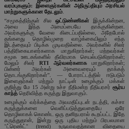
வரம்புகளும்: இளைஞர்களின் அதிருப்தியும் அரசியல்
மாற்றுகளுக்கான தேடலும்
.
“
சமூகத்திற்குள் சில
ஒட்டுண்ணிகள்
இருக்கின்றன
,
அவை இந்த அமைப்பையே தாக்குகின்றன.
அவர்களுக்கு வேலை கிடைப்பதில்லை
,
அதேபோல்
தங்களது தொழில்முறை வாழ்க்கையிலும் எந்த
இடத்தையும் பிடிக்க முடிவதில்லை. அவர்களில் சிலர்
பத்திரிகையாளர்களாக மாறுகிறார்கள்
;
மற்றவர்கள்
சமூக ஊடகங்களில் தீவிரமாக செயல்படுகிறார்கள்
;
மேலும் சிலர்
RTI
ஆர்வலர்களாக
மாறுகிறார்கள்
;
பின்னர் அவர்கள் அனைவரையும் தாக்கத்
தொடங்குகிறார்கள்
”. —
போராட்டத்தில் ஈடுபடும்
இளைஞர்கள் மற்றும் நாட்டின் உழைக்கும் மக்கள்
குறித்து மே
15
அன்று உச்ச நீதிமன்ற நீதியரசர்
சூர்ய
காந்த்
தெரிவித்த கருத்து இதுவாகும்.
உழைக்கும் வர்க்கத்தை அவமதிப்புடன் நடத்தி
,
கச்சா
கருத்துக்களை வெளிப்படுத்துவதையே ஒரே
தொழிலாகக் கொண்ட ஒரு தனிநபரால் கூறப்பட்ட இதே
கருத்துதான்
,
இன்று ஒரு புதிய மற்றும் பிரபலமான
"ட்ரெண்ட்" (
trend)
உருவாவதற்கான விதையை