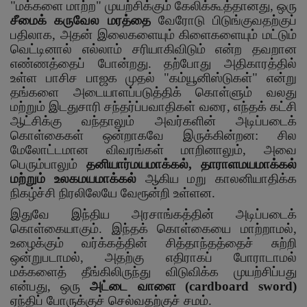
"மக்களை மாற்ற" முயற்சிக்கும் கேலிக்கூத்தானது
,
ஒரு
சீமைக் கருவேல மரத்தை
வேரோடு பிடுங்குவதற்குப்
பதிலாக
,
அதன் இலைகளையும் கிளைகளையும் மட்டும்
வெட்டினால் எல்லாம் சரியாகிவிடும் என்ற தவறான
எண்ணத்தைப் போன்றது. தற்போது அதிகாரத்தில்
உள்ள பாசிச பாஜக முதல் "கம்யூனிஸ்டுகள்" என்று
தங்களை அடையாளப்படுத்திக் கொள்ளும் வலது
மற்றும் இடதுசாரி சந்தர்ப்பவாதிகள் வரை
,
எந்தக் கட்சி
ஆட்சிக்கு வந்தாலும் அவர்களின் அடிப்படைக்
கொள்கைகள் ஒன்றாகவே இருக்கின்றன: சில
மேலோட்டமான விவரங்கள் மாறினாலும்
,
அவை
பெரும்பாலும்
தனியார்மயமாக்கல்
,
தாராளமயமாக்கல்
மற்றும் உலகமயமாக்கல்
ஆகிய மறு காலனியாதிக்க
நிகழ்ச்சி நிரலிலேயே வேரூன்றி உள்ளன.
இதுவே இந்திய அரசாங்கத்தின் அடிப்படைக்
கொள்கையாகும். இந்தக் கொள்கையை மாற்றாமல்
,
உழைக்கும் வர்க்கத்தின் சித்தாந்தத்தைச் சுற்றி
ஒன்றுபடாமல்
,
அதற்கு எதிராகப் போராடாமல்
மக்களைத் தீங்கிலிருந்து விடுவிக்க முயற்சிப்பது
என்பது
,
ஒரு
அட்டை வாளை (
cardboard sword)
ஏந்திப் போருக்குச் செல்வதற்குச் சமம்.