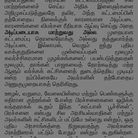
மாற்றங்களைச் செய்ய அதிக இளைஞர்களை
அறிமுகப்படுத்துவதே தவிர
,
அந்த கட்டமைப்பின்
தற்போதைய நிலைக்குக் காரணமான அடிப்படை
காரணங்களை விமர்சன ரீதியாக ஆய்வு செய்து அதை
அடிப்படையாக மாற்றுவது அல்ல
.
முறையான
கட்டமைப்பு தொலைநோக்கு அல்லது தத்துவார்த்த
அடிப்படை இல்லாமல்
,
வெறும் ஐந்து புதிய
வாக்குறுதிகளை முன்வைப்பதன் மூலமும்
கவர்ச்சிகரமான முழக்கங்களைப் பயன்படுத்துவதன்
மூலமும்
,
தாங்கள் பாஜகவைத் தோற்கடித்து மற்ற
ஆளும் வர்க்கக் கட்சிகளைத் துடைத்தெறிய முடியும்
என்ற நம்பிக்கையே அவர்களின் தற்போதைய
அணுகுமுறையாகத் தெரிகிறது.
ஊழல்
,
வறுமை
,
வேலையின்மை மற்றும் பெண்களுக்கு
எதிரான குற்றங்கள் போன்ற பிரச்சனைகளை ஒழிக்க
வந்ததாகக் கூறும் இந்த "கரப்பான் பூச்சிகள்"
,
பிரச்சனை என்பது சில அரசியல்வாதிகள் மற்றும்
அவர்களின் கட்சிகளிடம் மட்டுமே உள்ளது என்றும்
,
ஒரு
புதிய அரசாங்கத்தை நிறுவுவதற்கு அவர்களை
அகற்றினால் மட்டும் போதும் என்றும் கூறுகின்றன.