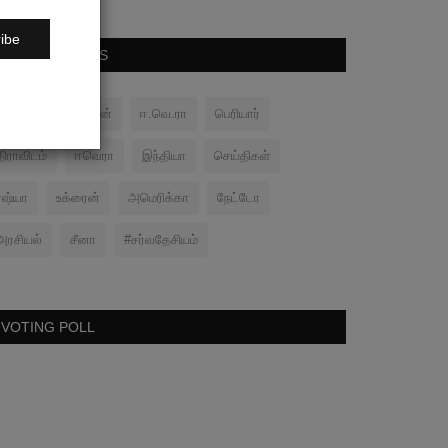
ibe
POPULAR TAGS
பனிப்போர்
சமரன்
ஈ.வெ.ரா
பெரியார்
திராவிடம்
ஈவெரா
இந்தியா
செய்திகள்
ரஷ்யா
உக்ரைன்
அமெரிக்கா
நேட்டோ
அரசியல்
சீனா
#சர்வதேசியம்
VOTING POLL