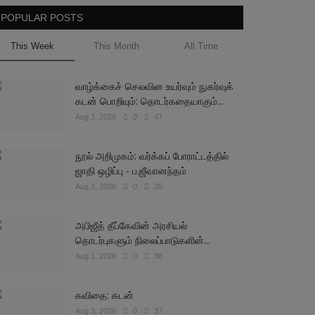
POPULAR POSTS
This Week
This Month
All Time
வாழ்க்கைச் செலவின உயர்வும் நுகர்வுக்
கடன் பொறியும்: தொடர்கதையாகும்...
Aug 3, 2026
0
47
நூல் அறிமுகம்: வர்க்கப் போராட்டத்தில்
ஜாதி ஒழிப்பு - ப.ஜீவானந்தம்
Aug 3, 2026
0
39
அபிஜீத் தீப்கேவின் அரசியல்
தொடர்புகளும் நிலைப்பாடுகளின்...
Aug 1, 2026
0
38
கவிதை: கடன்
Aug 3, 2026
0
37