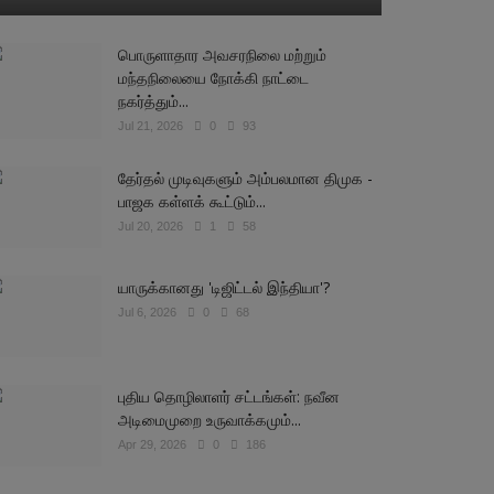
பொருளாதார அவசரநிலை மற்றும்
மந்தநிலையை நோக்கி நாட்டை
நகர்த்தும்...
Jul 21, 2026
0
93
தேர்தல் முடிவுகளும் அம்பலமான திமுக -
பாஜக கள்ளக் கூட்டும்...
Jul 20, 2026
1
58
யாருக்கானது 'டிஜிட்டல் இந்தியா'?
Jul 6, 2026
0
68
புதிய தொழிலாளர் சட்டங்கள்: நவீன
அடிமைமுறை உருவாக்கமும்...
Apr 29, 2026
0
186