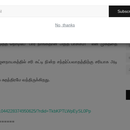
ாத அடிப்படையிலிருந்து அனைத்தும் பிறக்கின்றன.
Subscr
 வெற்றிக்காக தேவையான ஆற்றல்களை வளைத்துக் கொள்ளும் பழைய
No, thanks
் நிலைமை.
த்த நொடியே "பார் நாங்கதான் அந்த பாசிசம்! " என முகத்தை
னநாயகத்தில் சரி கட்டி நின்ற சந்தர்ப்பவாதத்திற்கு சரியாக அடி
சுதந்திரமே வந்திருக்கிறது.
s/1044228374950625/?rdid=TkbKPTLWpEySL0Pp
======