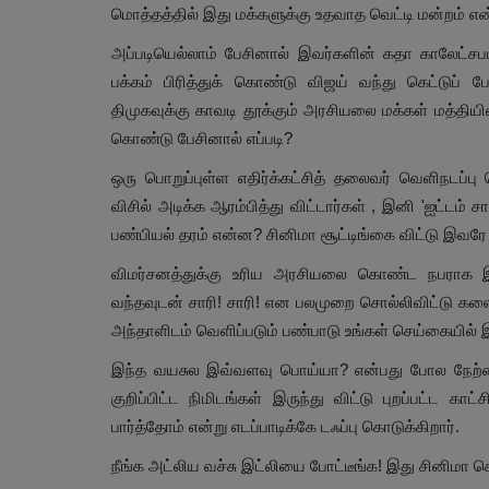
மொத்தத்தில் இது மக்களுக்கு உதவாத வெட்டி மன்றம் எ
அப்படியெல்லாம் பேசினால் இவர்களின் கதா காலேட்சபம
பக்கம் பிரித்துக் கொண்டு விஜய் வந்து கெட்டுப் ப
திமுகவுக்கு காவடி தூக்கும் அரசியலை மக்கள் மத்தியில
கொண்டு பேசினால் எப்படி?
ஒரு பொறுப்புள்ள எதிர்க்கட்சித் தலைவர் வெளிநடப்பு 
விசில் அடிக்க ஆரம்பித்து விட்டார்கள் , இனி 'ஐட்டம்
பண்பியல் தரம் என்ன? சினிமா சூட்டிங்கை விட்டு இவ
விமர்சனத்துக்கு உரிய அரசியலை கொண்ட நபராக இர
வந்தவுடன் சாரி! சாரி! என பலமுறை சொல்லிவிட்டு கலை
அந்தாளிடம் வெளிப்படும் பண்பாடு உங்கள் செய்கையில
இந்த வயசுல இவ்வளவு பொய்யா? என்பது போல நேற்றைய
குறிப்பிட்ட நிமிடங்கள் இருந்து விட்டு புறப்பட்ட க
பார்த்தோம் என்று எடப்பாடிக்கே டஃப்பு கொடுக்கிறார்.
நீங்க அட்லிய வச்சு இட்லியை போட்டீங்க! இது சினிமா 