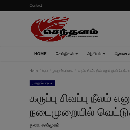
Contact
HOME
செய்திகள்
அரசியல்
ஆவண கா
Home
இதர
முகநூல் பார்வை
கருப்பு சிவப்பு நீலம் எனும் ஒட்டு கோட்
முகநூல் பார்வை
கருப்பு சிவப்பு நீலம் 
நடைமுறையில் வெட்டுக்
துரை. சண்முகம்