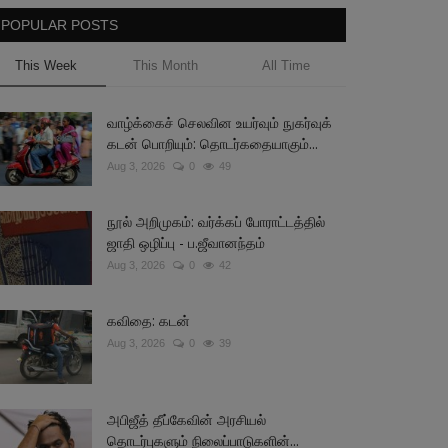
POPULAR POSTS
This Week
This Month
All Time
வாழ்க்கைச் செலவின உயர்வும் நுகர்வுக்
கடன் பொறியும்: தொடர்கதையாகும்...
Aug 3, 2026
0
49
நூல் அறிமுகம்: வர்க்கப் போராட்டத்தில்
ஜாதி ஒழிப்பு - ப.ஜீவானந்தம்
Aug 3, 2026
0
42
கவிதை: கடன்
Aug 3, 2026
0
39
அபிஜீத் தீப்கேவின் அரசியல்
தொடர்புகளும் நிலைப்பாடுகளின்...