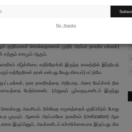
தது. யூனிகார்ன் எனப்படும் (கற்பனை?) விலங்கு அம்மக்களின்
Subscr
ிரையையோ, குதிரையின் பயன்பாட்டையோ அறிந்திருக்கவில்லை.
கழ்வாராய்ச்சிகளில் மாடுகள் உள்ளிட்ட வீட்டு விலங்குகளின்
No, thanks
ும்புகள் கிடைக்கவில்லை.
்ள போதிலும் அவற்றில் குதிரையின் உருவம் காணப்படவில்லை.
ம் குறிப்பாகச் சொல்வதானால் முதிர் அரப்பா நாகரீக மக்கள்)
 சத்தும் சாரமும் ஆகும்.
நாகரீகம் வீழ்ச்சியை எதிர்நோக்கி இருந்த காலத்தில் இந்தியத்
ம் வந்தேறிகள் தான் என்பது வேறு விசயம்) மட்டுமே.
மாறுபட்டவர்கள், நகர நாகரீகத்தை அறியாத, அரை மேய்ச்சல் நில
ிவசாயத்தை மேற்கொண்ட (அதுவும் பூர்வகுடிகளிடம் இருந்து
் கொள்வது அவசியம். ரிக்வேத சமூகத்தைக் குறிப்பிடும் போது
ூற முடியும். ஆனால் அரப்பாவோ நாகரீகம் (civilization) ஆக
 யாராக இருப்பினும், அவர்களிடம் எச்சரிக்கையாக இருப்பது மிக