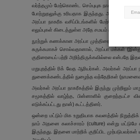
வர்த்தமும் மேற்கொண்ட செம்புயுக நாகரீகமாக இருந்
போற்றுதலுக்கு உரியதாக இருந்தது. அவர்கள் குத
அரப்பா நாகரீக வசிப்பிடங்களில் மேற்கொள்ளப்பட்ட அ
எலும்புகள் கிடைத்துள்ள அதே சமயம் குதிரையின் எல
நூற்றுக் கணக்கான அரப்பா முத்திரைகள் கிடைத்துள
சுருக்கமாகச் சொல்வதானால், அரப்பா மக்கள் (இன்னு
குதிரையைப் பற்றி அறிந்திருக்கவில்லை என்பதே இதன்
மறுபுறத்தில் ரிக் வேத ஆரியர்கள். அவர்கள் அரப்பா 
துணைக்கண்டத்தில் நுழைந்த வந்தேறிகள் (நாமனைவரு
அவர்கள் அரப்பா நாகரீகத்தில் இருந்து முற்றிலும் 
சமூகத்தில் வாழ்ந்த, பின்னாளில் குறைந்தபட்ச வ
எடுக்கப்பட்டது தான்) கூட்டத்தினர்.
ஒன்றை மட்டும் மிக உறுதியாக கவனத்தில் நிறுத்திக
நாம் அதனை கலாச்சாரம் (culture) என்று மட்டுமே க
இருந்தது. இதனை மாற்றிக் குறிப்பிட முற்படுபவர்கள்
அவசியம்.