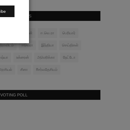
ibe
POPULAR TAGS
பனிப்போர்
சமரன்
ஈ.வெ.ரா
பெரியார்
திராவிடம்
ஈவெரா
இந்தியா
செய்திகள்
ரஷ்யா
உக்ரைன்
அமெரிக்கா
நேட்டோ
அரசியல்
சீனா
#சர்வதேசியம்
VOTING POLL