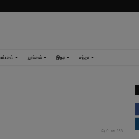
ப்பகம்
நூல்கள்
இதர
சந்தா
0
258