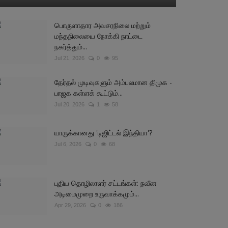
பொருளாதார அவசரநிலை மற்றும்
மந்தநிலையை நோக்கி நாட்டை
நகர்த்தும்...
Jul 21, 2026
0
95
தேர்தல் முடிவுகளும் அம்பலமான திமுக -
பாஜக கள்ளக் கூட்டும்...
Jul 20, 2026
1
58
யாருக்கானது 'டிஜிட்டல் இந்தியா'?
Jul 6, 2026
0
68
புதிய தொழிலாளர் சட்டங்கள்: நவீன
அடிமைமுறை உருவாக்கமும்...
Apr 29, 2026
0
186