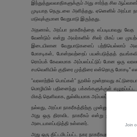
இந்துத்துவவாதிகளுக்கும் அது சார்ந்த சில ஆய்வாளர
முடியாத நெருடலை அளித்தது. ஏனெனில் அரப்பா நாகர
மடுவுக்குமான வேறுபாடு இருந்தது.
அதனால், அரப்பா நாகரீகத்தை எப்படியாவது வேத 
கார்ட்டூன் - மீம்ஸ்
வேண்டும் என்று அவர்களில் சிலர் மிகப் பல முய
இடையிலான வேறுபாடுகளைப் பற்றியெல்லாம் அவர்
மோசடிகள், போன்றவற்றைப் பயன்படுத்தத் தயங்கவி
ரொம்பக் கேவலமாக அம்பலப்பட்டுப் போன ஒரு வரல
சமவெளியில் குதிரை முத்திரை என்றொரு மோசடி” என்
"வரலாற்றில் பொய்கள்" நூலில் மூன்றாவது கட்டுரை
மொழியில் பதினைந்து பக்கங்களுக்குள் எழுதப்பட்
மிகத் தெளிவாக, துல்லியமாக அம்பலப்படுத்துவதில் வ
அரசியல் கார்ட்டூன் & மீம்ஸ் 28.11
நல்லது, அரப்பா நாகரீகத்திற்கு முன்னுரை எதுவும் 
Nov 28, 2022
0
333
அது ஒரு திராவிட நாகரீகம் என்று ஐராவதம் ம
அரசியல் கார்ட்டூன் & மீம்ஸ் 28.11.2022
அடையாளப்படுத்தி உள்ளனர்.
Join o
அது ஒரு திட்டமிடப்பட்ட நகர நாகரீகமாக, சமகால