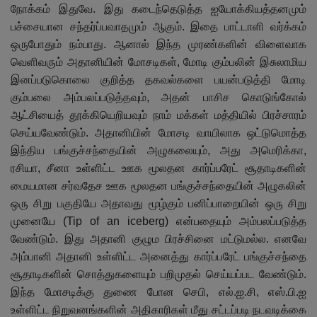
நோக்கம் இதுவே. இது கடைந்தெடுத்த ஐயோக்கியத்தனமும்
பச்சையான சந்தர்ப்பவாதமும் ஆகும். இதை பாட்டாளி வர்க்கம்
ஒருபோதும் நம்பாது. ஆனால் இந்த முரண்களின் விளைவாக
வெளிவரும் அதானியின் மோசடிகள், மோடி கும்பலின் இசுலாமிய
இனப்படுகொலை குறித்த தகவல்களை பயன்படுத்தி மோடி
கும்பலை அம்பலப்படுத்தவும், அதன் பாசிச கொடுங்கோல்
ஆட்சியைத் தூக்கியெறியவும் நாம் மக்கள் மத்தியில் பிரச்சாரம்
செய்யவேண்டும். அதானியின் மோசடி வாயிலாக ஒட்டுமொத்த
இந்திய பங்குச்சந்தையின் அழுகலையும், அது அமெரிக்கா,
ரசியா, சீனா உள்ளிட்ட ஊக மூலதன கார்ப்பரேட் சூதாடிகளின்
மையமான சர்வதேச ஊக மூலதன பங்குச்சந்தையின் அழுகலின்
ஒரு சிறு பகுதியே அதாவது மூழ்கும் பனிப்பாறையின் ஒரு சிறு
முனையே (Tip of an iceberg) என்பதையும் அம்பலப்படுத்த
வேண்டும். இது அதானி குழும பிரச்சினை மட்டுமல்ல. எனவே
அம்பானி அதானி உள்ளிட்ட அனைத்து கார்ப்பரேட் பங்குச்சந்தை
சூதாடிகளின் சொத்துகளையும் பறிமுதல் செய்யப்பட வேண்டும்.
இந்த மோசடிக்கு துணை போன செபி, எல்.ஐ.சி, எஸ்.பி.ஐ
உள்ளிட்ட நிறுவனங்களின் அதிகாரிகள் மீது சட்டப்படி நடவடிக்கை