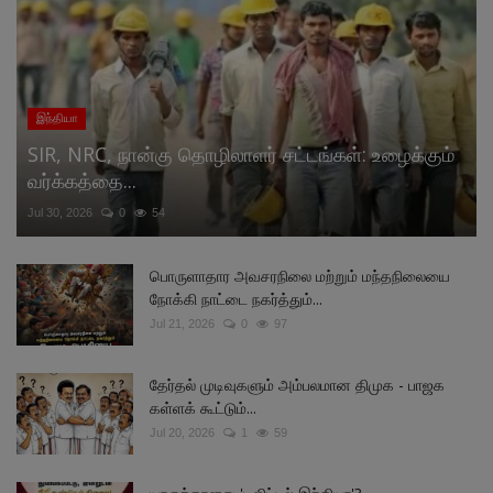
இந்தியா
SIR, NRC, நான்கு தொழிலாளர் சட்டங்கள்: உழைக்கும்
வர்க்கத்தை...
Jul 30, 2026
0
54
பொருளாதார அவசரநிலை மற்றும் மந்தநிலையை
நோக்கி நாட்டை நகர்த்தும்...
Jul 21, 2026
0
97
தேர்தல் முடிவுகளும் அம்பலமான திமுக - பாஜக
கள்ளக் கூட்டும்...
Jul 20, 2026
1
59