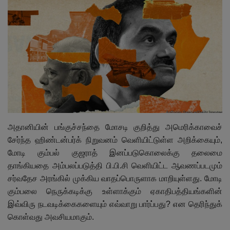
இதர
சந்தா
Language
English
Tamil
அதானியின் பங்குச்சந்தை மோசடி குறித்து அமெரிக்காவைச்
சேர்ந்த ஹிண்டன்பர்க் நிறுவனம் வெளியிட்டுள்ள அறிக்கையும்,
மோடி கும்பல் குஜராத் இனப்படுகொலைக்கு தலைமை
தாங்கியதை அம்பலப்படுத்தி பி.பி.சி வெளியிட்ட ஆவணப்படமும்
சர்வதேச அரங்கில் முக்கிய வாதப்பொருளாக மாறியுள்ளது. மோடி
கும்பலை நெருக்கடிக்கு உள்ளாக்கும் ஏகாதிபத்தியங்களின்
இவ்விரு நடவடிக்கைகளையும் எவ்வாறு பார்ப்பது? என தெரிந்துக்
கொள்வது அவசியமாகும்.