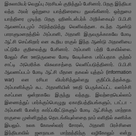
இசுலாமியர் வெறுப்பு அரசியல் குறித்தும் பேசினார். பிறகு இந்தியா
வந்த அவர் ஒற்றுமை யாத்திரையை துவங்கினார். ஒற்றுமை
யாத்திரை முடிந்த பிறகு ஹிண்டன்பர்க் அறிக்கையும் பி.பி.சி
ஆவணப்படமும் அடுத்தடுத்து வெளிவந்தன. கடந்த ஆண்டு
பாராளுமனறத்தில் அம்பானி, அதானி இருவருக்காகவே மோடி
ஆட்சி செய்கிறார் என கூறிய ராகுல் இந்த ஆண்டு அதானியை
மட்டுமே குறிவைத்து பேசினார். அம்பானி பற்றி பேசவில்லை.
மேலும் சீன ஊடுருவலை மோடி வேடிக்கை பார்ப்பதாக குற்றம்
சாட்டி அமெரிக்க விசுவாசத்தை வெளிப்படுத்தினார். பி.பி.சி
ஆவணப்படம் மோடி ஆட்சி மீதான தகவல் யுத்தம் (information
war) என ரசியா விமர்சித்துள்ளது குறிப்பிடத்தக்கது.
அம்பானிக்கும் கூட அதானியின் ஊதி பெருக்கப்பட்ட வளர்ச்சி
கசப்பான ஒன்றாகவே இருந்து வந்தது. இவற்றையெல்லாம்
இணைத்துப் பார்க்கும்பொழுது ஏகாதிபத்தியங்களும், டாட்டா -
அம்பானி போன்ற கார்ப்பரேட்டுகளும் மோடி ஆட்சிக்கு மாற்றாக
ராகுலை முன்னிறுத்த தொடங்கியுள்ளதை நாம் எளிதில் கணிக்க
இயலும். உலக கோடீஸ்வரர் சோரஸ், அதானி பிரச்சினை
இந்தியாவில் ஜனநாயக மாற்றத்திற்கு வழிகோலும் என்று