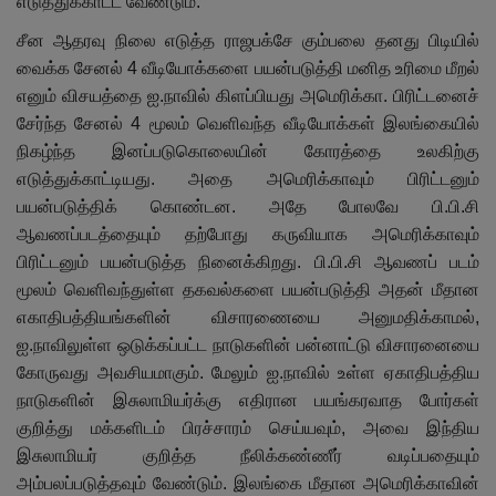
எடுத்துக்காட்ட வேண்டும்.
சீன ஆதரவு நிலை எடுத்த ராஜபக்சே கும்பலை தனது பிடியில்
வைக்க சேனல் 4 வீடியோக்களை பயன்படுத்தி மனித உரிமை மீறல்
எனும் விசயத்தை ஐ.நாவில் கிளப்பியது அமெரிக்கா. பிரிட்டனைச்
சேர்ந்த சேனல் 4 மூலம் வெளிவந்த வீடியோக்கள் இலங்கையில்
நிகழ்ந்த இனப்படுகொலையின் கோரத்தை உலகிற்கு
எடுத்துக்காட்டியது. அதை அமெரிக்காவும் பிரிட்டனும்
பயன்படுத்திக் கொண்டன. அதே போலவே பி.பி.சி
ஆவணப்படத்தையும் தற்போது கருவியாக அமெரிக்காவும்
பிரிட்டனும் பயன்படுத்த நினைக்கிறது. பி.பி.சி ஆவணப் படம்
மூலம் வெளிவந்துள்ள தகவல்களை பயன்படுத்தி அதன் மீதான
எகாதிபத்தியங்களின் விசாரணையை அனுமதிக்காமல்,
ஐ.நாவிலுள்ள ஒடுக்கப்பட்ட நாடுகளின் பன்னாட்டு விசாரனையை
கோருவது அவசியமாகும். மேலும் ஐ.நாவில் உள்ள ஏகாதிபத்திய
நாடுகளின் இசுலாமியர்க்கு எதிரான பயங்கரவாத போர்கள்
குறித்து மக்களிடம் பிரச்சாரம் செய்யவும், அவை இந்திய
இசுலாமியர் குறித்த நீலிக்கண்ணீர் வடிப்பதையும்
அம்பலப்படுத்தவும் வேண்டும். இலங்கை மீதான அமெரிக்காவின்