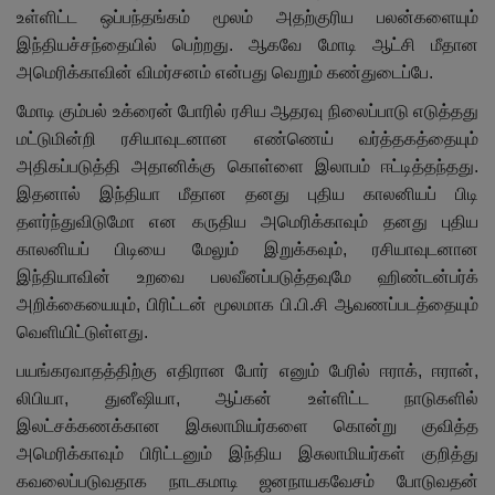
உள்ளிட்ட ஒப்பந்தங்கம் மூலம் அதற்குரிய பலன்களையும்
இந்தியச்சந்தையில் பெற்றது. ஆகவே மோடி ஆட்சி மீதான
அமெரிக்காவின் விமர்சனம் என்பது வெறும் கண்துடைப்பே.
மோடி கும்பல் உக்ரைன் போரில் ரசிய ஆதரவு நிலைப்பாடு எடுத்தது
மட்டுமின்றி ரசியாவுடனான எண்ணெய் வர்த்தகத்தையும்
அதிகப்படுத்தி அதானிக்கு கொள்ளை இலாபம் ஈட்டித்தந்தது.
இதனால் இந்தியா மீதான தனது புதிய காலனியப் பிடி
தளர்ந்துவிடுமோ என கருதிய அமெரிக்காவும் தனது புதிய
காலனியப் பிடியை மேலும் இறுக்கவும், ரசியாவுடனான
இந்தியாவின் உறவை பலவீனப்படுத்தவுமே ஹிண்டன்பர்க்
அறிக்கையையும், பிரிட்டன் மூலமாக பி.பி.சி ஆவணப்படத்தையும்
வெளியிட்டுள்ளது.
பயங்கரவாதத்திற்கு எதிரான போர் எனும் பேரில் ஈராக், ஈரான்,
லிபியா, துனீஷியா, ஆப்கன் உள்ளிட்ட நாடுகளில்
இலட்சக்கணக்கான இசுலாமியர்களை கொன்று குவித்த
அமெரிக்காவும் பிரிட்டனும் இந்திய இசுலாமியர்கள் குறித்து
கவலைப்படுவதாக நாடகமாடி ஜனநாயகவேசம் போடுவதன்