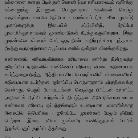
உக்ரைனை தனது பிடிக்குள் கொண்டுவர ரசியாவையும் எதிர்த்து
உக்ரைனுக்கு இராணுவ பொருளாதார உதவிகள் செய்து
வருகின்றன. எனவே நேட்டோ - ஷாங்காய் (ரசிய-சீன முகாம்)
முகாம்களுக்கு இடையில் மட்டுமின்றி, நேட்டோ
முகாமிற்குள்ளாகவும் முரண்பாடுகள் நீடித்துவருகினறன. இந்த
முரண்களே உக்ரைன் போர் ஒரு நீண்ட எதிர்புரட்சிகர யுத்தமாக
நீடித்து வருவதற்கான அடிப்படைகளில் ஒன்றாக விளங்குகிறது.
எண்ணைய் எரிவாயுவிற்காக ரசியாவை சார்ந்து நின்றுவந்த
ஐரோப்பிய நாடுகளில் எண்ணெய் எரிவாயு விலை கடுமையாக
உயர்ந்ததையடுத்து அத்தியாவசிய பொருட்களின் விலைவாசியும்
கடுமையாக உயர்ந்தன. ஐரோப்பிய பொருளாதாரம் மந்தநிலைக்கு
சென்றது. பெரும் போராட்டங்கள் வெடித்து பிரிட்டன் உள்ளிட்ட
நாடுகளில் ஆட்சி மாற்றங்கள் நிகழ்ந்தன. அமெரிக்காவுடனான
எண்ணை எரிவாயு ஒப்பந்தங்களும் உடனடியாக பலனளிக்காத
நிலையில் அமெரிக்க - ஐரோப்பிய முரண்கள் மேலும் தீவிரம்
பெற்றன. இதை ரசியா முன்னரே கணித்துதான் போரில்
இறங்கியதும் குறிப்பிடத்தக்கது.