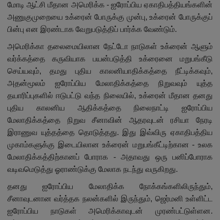
மோடி ஆட்சி மீதான அமெரிக்க - ஐரோப்பிய ஏகாதிபத்தியங்களின்
அணுகுமுறையை உக்ரைன் போருக்கு முன்பு, உக்ரைன் போருக்குப்
பின்பு என இரண்டாக வேறுபடுத்திப் பார்க்க வேண்டும்.
அமெரிக்கா தலைமையிலான நேட்டோ நாடுகள் உக்ரைன் ஆளும்
வர்க்கத்தை கருவியாக பயன்படுத்தி உக்ரைனை மறுபங்கீடு
செய்யவும், தமது புதிய காலனியாதிக்கத்தை நீட்டிக்கவும்,
அதன்மூலம் ஐரோப்பிய மேலாதிக்கத்தை நிறுவவும் யுத்த
தயாரிப்புகளில் ஈடுபட்டு வந்த நிலையில், உக்ரைன் மீதான தனது
புதிய காலனிய ஆதிக்கத்தை நிலைநாட்டி ஐரோப்பிய
மேலாதிக்கத்தை நிறுவ சீனாவின் ஆதரவுடன் ரசியா நேரடி
இராணுவ யுத்தத்தை தொடுத்தது. இது இவ்விரு ஏகாதிபத்திய
முகாம்களுக்கு இடையிலான உக்ரைன் மறுபங்கீட்டிற்கான - உலக
மேலாதிக்கத்திற்கானப் போராக - அதாவது ஒரு பனிப்போராக
வடிவமெடுத்து ஓராண்டுக்கு மேலாக நடந்து வருகிறது.
தனது ஐரோப்பிய மேலாதிக்க நோக்கங்களிலிருந்தும்,
சீனாவுடனான வர்த்தக நலன்களில் இருந்தும், ஜெர்மனி உள்ளிட்ட
ஐரோப்பிய நாடுகள் அமெரிக்காவுடன் முரண்பட்டுள்ளன.