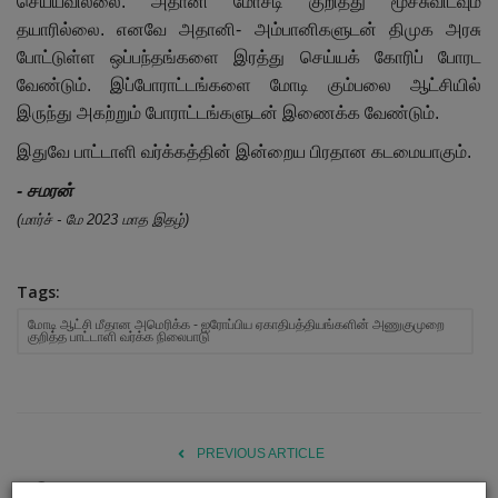
செய்யவில்லை. அதானி மோசடி குறித்து மூச்சுவிடவும்
தயாரில்லை. எனவே அதானி- அம்பானிகளுடன் திமுக அரசு
போட்டுள்ள ஒப்பந்தங்களை இரத்து செய்யக் கோரிப் போரட
வேண்டும். இப்போராட்டங்களை மோடி கும்பலை ஆட்சியில்
இருந்து அகற்றும் போராட்டங்களுடன் இணைக்க வேண்டும்.
இதுவே பாட்டாளி வர்க்கத்தின் இன்றைய பிரதான கடமையாகும்.
- சமரன்
(மார்ச் - மே 2023 மாத இதழ்)
Tags:
மோடி ஆட்சி மீதான அமெரிக்க - ஐரோப்பிய ஏகாதிபத்தியங்களின் அணுகுமுறை
குறித்த பாட்டாளி வர்க்க நிலைபாடு
PREVIOUS ARTICLE
இலங்கையின் பொருளாதார நெருக்கடிக்கான காரணமும் தீர்வும்