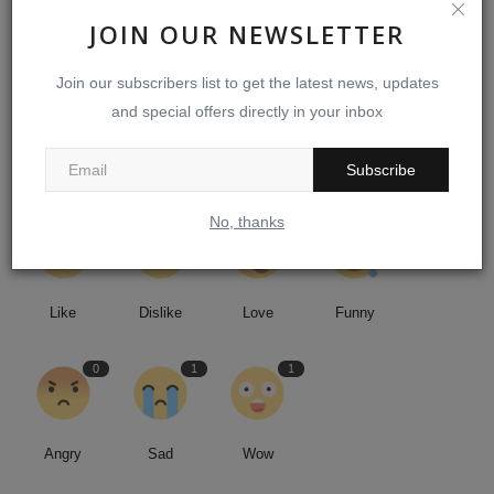
JOIN OUR NEWSLETTER
NEXT ARTICLE
இரண்டு இடைத்தேர்தல்கள் பா.ஜ.க-விற்கு ஓர் எச்சரிக்கை
Join our subscribers list to get the latest news, updates
and special offers directly in your inbox
WHAT'S YOUR REACTION?
Subscribe
No, thanks
2
0
2
1
Like
Dislike
Love
Funny
0
1
1
Angry
Sad
Wow