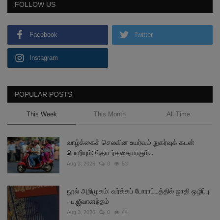
FOLLOW US
Facebook
Twitter
Instagram
POPULAR POSTS
This Week
This Month
All Time
வாழ்க்கைச் செலவின உயர்வும் நுகர்வுக் கடன்
பொறியும்: தொடர்கதையாகும்...
Aug 3, 2026
0
53
நூல் அறிமுகம்: வர்க்கப் போராட்டத்தில் ஜாதி ஒழிப்பு
- ப.ஜீவானந்தம்
Aug 3, 2026
0
44