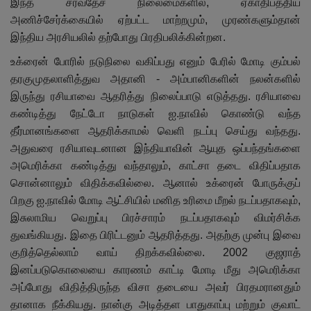
இந்த சர்வதேச நிலைமைகளில், ஏகாதிபத்திய
அணிச்சேர்க்கையில் ஏற்பட்ட மாற்றமும், முரண்களும்தான்
இந்திய அரசியலில் தற்போது பிரதிபலிக்கின்றன.
உக்ரைன் போரில் நடுநிலை வகிப்பது எனும் பேரில் மோடி கும்பல்
தரகுமுதலாளித்துவ அதானி - அம்பானிகளின் நலன்களில்
இருந்து ரசியாவை ஆதரித்து நிலைப்பாடு எடுத்தது. ரசியாவை
கண்டித்து நேட்டோ நாடுகள் ஐ.நாவில் கொண்டு வந்த
தீர்மானங்களை ஆதரிக்காமல் வெளி நடப்பு செய்து வந்தது.
அதுவரை ரசியாவுடனான இந்தியாவின் ஆயுத ஒப்பந்தங்களை
அமெரிக்கா கண்டித்து வந்தாலும், காட்சா தடை விதிப்பதாக
சொன்னாலும் விதிக்கவில்லை. ஆனால் உக்ரைன் போருக்குப்
பிறகு ஐ.நாவில் மோடி ஆட்சியில் மனித உரிமை மீறல் நடப்பதாகவும்,
இசுலாமிய வெறுப்பு பிரச்சாரம் நடப்பதாகவும் விமர்சிக்க
துவங்கியது. இதை பிரிட்டனும் ஆதரித்தது. அதற்கு முன்பு இவை
குறித்தெல்லாம் வாய் திறக்கவில்லை. 2002 குஜராத்
இனப்படுகொலையை காரணம் காட்டி மோடி மீது அமெரிக்கா
அப்போது விதித்திருந்த விசா தடையை அவர் பிரதமரானதும்
தானாக நீக்கியது. நான்கு அடித்தள பாதுகாப்பு மற்றும் குவாட்