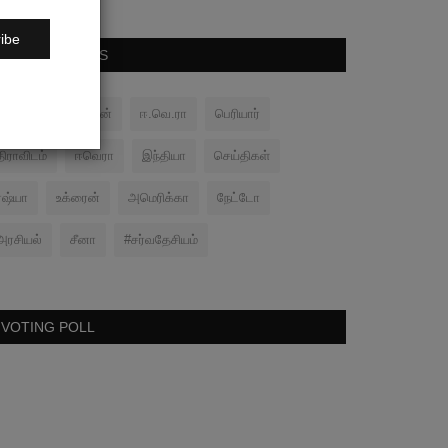
ibe
POPULAR TAGS
பனிப்போர்
சமரன்
ஈ.வெ.ரா
பெரியார்
திராவிடம்
ஈவெரா
இந்தியா
செய்திகள்
ரஷ்யா
உக்ரைன்
அமெரிக்கா
நேட்டோ
அரசியல்
சீனா
#சர்வதேசியம்
VOTING POLL