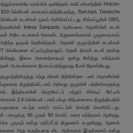
த்துக்களையே வாங்கிக் குவித்தார். சுவிட்சர்லாந்தின் Holcim-
0 பில்லியன் கையகப்படுத்தியதற்கு, Barclays, Deutsche
ில்லியன் கடன்கள் மூலம் அளிக்கப்பட்டது. சிங்கப்பூரின் DBS,
ம் இத்தாலியின் Intesa Sanpaolo ஆகியவை அதனியின் கடன்
நிதிகள் சிறிய கடனைக் கொண்ட நிறுவனங்களால் முழுமையாகப்
றிந்த ஒருவர் தெரிவித்தார். அதானி குழுமத்தின் கடன்கள்
7 பில்லியனை எட்டியிருந்தாலும், அதன் நிகரக் கடன் நான்கு
ரிகிறது. இவை அனைத்தையும் ஒன்று சேர்த்து பார்த்தால்
அதன் அபாயங்களை நியாயப்படுத்துவது போல் தோன்றியது.
ுமத்திலிருந்து சற்று விலகி நிற்கின்றன. பலர் அதானியின்
்குவதை நிறுத்திவிட்டனர் அல்லது குழுவின் பத்திரங்களுக்கு
 இந்தியாவின் ரெகுலேட்டர் மற்றும் கிரெடிட் ரேட்டிங்
ைசஸ் 2.4 பில்லியன் டாலர் பங்கு விற்பனையை நிறுத்தியதில்
வதாக கடந்த வாரம் ராய்ட்டர்ஸ் செய்தி வெளியிட்டது.
கள் டாலருக்கு 66 முதல் 90 சென்ட் வரை வர்த்தகம் ஆகிறது.
க முடியும் என்று மதிப்பீட்டு நிறுவனம் கூறுகிறது, ஆனால்
ளின் கவலை அது கருதியதை விட அதிகமாக இருக்கலாம் என்று