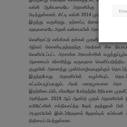
வங்கி ஆகியவையே அதானிக்கு சேவை செய்வதற
பிடித்துள்ளனர். சிட்டி வங்கி 2014 முதல் அதானி
இருந்து வருகிறது. தற்காப்பு நிலைக்கு தள்ளப
உறவுகளையே அதன் வலிமையின் அடையாளமாக சுட்டிக்
வெளிநாட்டு வங்கிகள் தங்கள் முதலீடுகள் பற்றி 
ஆர்வம் கொண்டிருந்ததற்கு அவர்கள் சில நியாய
வெளியிடப்பட்ட அரசாங்க அமைச்சரின் எழுத்துப்பூ
ஆணையம் விசாரித்து வருவதாக வெளிப்படுத்திய போ
குழுவின் அனைத்து முன்மொழிவுகளுக்கும் தொடர்ந்து
இருந்தபோது அதானியின் எழுச்சியும், தொடர
கட்டியெழுப்புவதும், அவர் மறைமுகமான அரச 
இதற்கிடையில், சர்வதேச போர்தந்திர ரீதியான முத
அளித்தன. 2019 ஆம் ஆண்டு முதல் அதானியின் நிறு
எமிரேட்ஸின் சக்திவாய்ந்த ஷேக் தஹ்னூன் பி
அபுதாபியின் இன்டர்நேஷனல் ஹோல்டிங் கம்பெனி ஆக
நிதியைப் பெற்றுள்ளன.