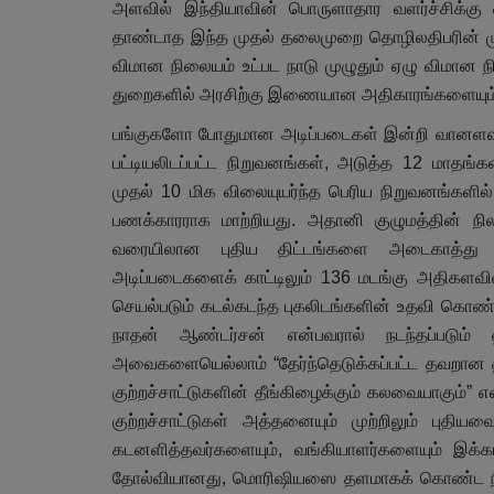
அளவில் இந்தியாவின் பொருளாதார வளர்ச்சிக்கு
தாண்டாத இந்த முதல் தலைமுறை தொழிலதிபரின் முதலீட
விமான நிலையம் உட்பட நாடு முழுதும் ஏழு விமான நி
துறைகளில் அரசிற்கு இணையான அதிகாரங்களையும்
பங்குகளோ போதுமான அடிப்படைகள் இன்றி வானளவு உ
பட்டியலிடப்பட்ட நிறுவனங்கள், அடுத்த 12 மாதங்களி
முதல் 10 மிக விலையுயர்ந்த பெரிய நிறுவனங்களி
பணக்காரராக மாற்றியது. அதானி குழுமத்தின் நில
வரையிலான புதிய திட்டங்களை அடைகாத்து வ
அடிப்படைகளைக் காட்டிலும் 136 மடங்கு அதிகளவில்
செயல்படும் கடல்கடந்த புகலிடங்களின் உதவி கொண்டு 
நாதன் ஆண்டர்சன் என்பவரால் நடந்தப்படும் ஹி
அவைகளையெல்லாம் “தேர்ந்தெடுக்கப்பட்ட தவறான தக
குற்றச்சாட்டுகளின் தீங்கிழைக்கும் கலவையாகும்” 
குற்றச்சாட்டுகள் அத்தனையும் முற்றிலும் புத
கடனளித்தவர்களையும், வங்கியாளர்களையும் இக்கட
தோல்வியானது, மொரிஷியஸை தளமாகக் கொண்ட நிதி