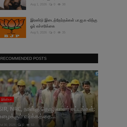
Aug 1, 2026
0
38
இரண்டு இடைத்தேர்தல்கள் பா.ஜ.க-விற்கு
ஓர் எச்சரிக்கை
Aug 5, 2026
0
35
RECOMMENDED POSTS
இந்தியா
SIR, NRC, நான்கு தொழிலாளர் சட்டங்கள்:
உழைக்கும் வர்க்கத்தை...
Jul 30, 2026
0
53