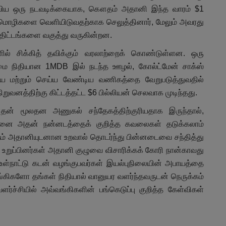
தவிய ஒரு நடவடிக்கையாக, கௌதம் அதானி இந்த வாரம் $1
ுதிமொழிகளை வெளியிடுவதற்காக செலுத்தினார், மேலும் அவரது
 திட்டங்களை வகுத்து வருகின்றன.
ில் சிக்கித் தவிக்கும் வரலாற்றைக் கொண்டுள்ளன. ஒரு
்மை நிதியான 1MDB இல் நடந்த ஊழல், கோல்ட்மேன் சாக்ஸ்
ிய மற்றும் செய்ய வேண்டிய வணிகத்தை வேறுபடுத்துவதில்
ிறுவனத்திற்கு கிட்டத்தட்ட $6 பில்லியன் செலவாக முடிந்தது.
தன் மூலதன அணுகல் சந்தேகத்திற்குரியதாக இருந்தால்,
திறனை அதன் நன்னடத்தைக் குறித்த கவலைகள் தடுக்கலாம்
ளும் அதானியுடனான உறவால் தொடர்ந்து பின்னடைவை சந்தித்து
ற உறுப்பினர்கள் அதானி குழுவை விசாரிக்கக் கோரி நான்காவது
உள்நாட்டு கடன் வழங்குபவர்கள் இயல்புநிலையின் அபாயத்தை
ங்கிகளோ தங்கள் நிதியால் வானுயர வளர்ந்தவருடன் நெருக்கம்
ர்ச்சியில் அவ்வங்கிகளின் பங்கெடுப்பு குறித்த கேள்விகள்