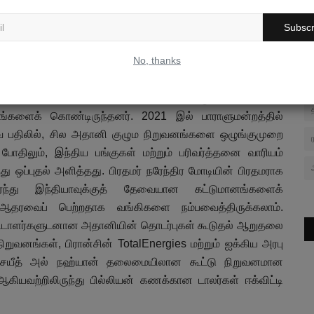
்கான கட்டண வசூலிப்பில் முதல் ஐந்து இடங்களைப்
Subscr
யின் கடன் மூலதனச் சந்தை ஒப்பந்தங்களில் சிறந்த ஆலோசகராக
்பட்டுள்ள அதானி குழுமம் இப்போது அந்த சர்வதேச வங்கி
No, thanks
காட்டுகிறது.
அமைதியாக இருக்கின்றன, ஆனால் அதானி குழுமத்தில் தாங்கள்
ங்களைக் கொண்டிருந்தனர். 2021 இல் பாராளுமன்றத்தில்
ர்வ பதிலில், சில அதானி குழும நிறுவனங்களை ஒழுங்குமுறை
திலும், இந்திய பங்குகள் மற்றும் பரிவர்த்தனை வாரியம்
 ஒப்புதல் அளித்தது. பிரதமர் நரேந்திர மோடியின் பிரதமராக
்ந்து இந்தியாவுக்குத் தேவையான கட்டுமானங்களைக்
ஆதரவைப் பெற்றதாக வங்கிகளை நம்பவைத்திருக்கலாம்.
லீட்டாளர்களுடனான அதானியின் தொடர்புகள் கூடுதல் ஆறுதலை
வனங்கள், பிரான்சின் TotalEnergies மற்றும் ஐக்கிய அரபு
ன் சயீத் அல் நஹ்யான் தலைமையிலான கூட்டு நிறுவனமான
ியவற்றிலிருந்து பில்லியன் கணக்கான டாலர்கள் ஈக்விட்டி