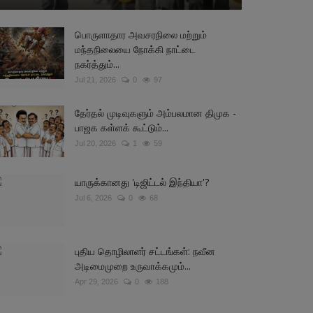
பொருளாதார அவசரநிலை மற்றும்
மந்தநிலையை நோக்கி நாட்டை
நகர்த்தும்...
Jul 21, 2026
0
97
தேர்தல் முடிவுகளும் அம்பலமான திமுக -
பாஜக கள்ளக் கூட்டும்...
Jul 20, 2026
1
59
யாருக்கானது 'டிஜிட்டல் இந்தியா'?
Jul 6, 2026
0
68
புதிய தொழிலாளர் சட்டங்கள்: நவீன
அடிமைமுறை உருவாக்கமும்...
Apr 29, 2026
0
188