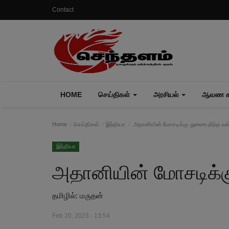
Contact
HOME
செய்திகள்
அரசியல்
ஆவண கா
Home
செய்திகள்
இந்தியா
அதானியின் மோசடிக்கு துணைபுரிந்த வங
இந்தியா
அதானியின் மோசடிக்க
தமிழில்: மருதன்
Feb 20, 2023 - 13:54