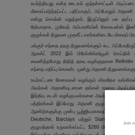
உயர்த்தியது என்ற ஊடகக் குற்றச்சாட்டின் அடிப்
மிகைப்படுத்தப்பட்ட பதிப்பாகும். அப்போதும் அதா
என்று சொல்லி மறுத்தார். இருப்பினும் பல தரப்ப
நேர்மாறாக, முகேஷ் அம்பானியின் ரிலையன்ஸ் இண்
நூல் அறிமுகம்
குழுக்கள் நிறுவன முதலீட்டாளர்களிடையே மிகவும் 
பங்குச் சந்தை தரகு நிறுவனங்களும் கூட அப்போதிரு
ஆகஸ்ட் 2022 இல் பிரேக்கிங்வியூஸ் செய்திக்
கவனித்தபோது நிதித் தரவு வழங்குநரான Refinitiv
சந்தை மதிப்பு கொண்ட மூன்று அதானி நிறுவனங்களுக்க
உயர்கட்டண சேவைகள் வழங்கும் சர்வதேச வங்கிகள
அவர்கள் அதானியுடனான தங்கள் உறவை ஆழப்படுத்
இந்திய கடன் வழங்குபவர்களை அவர் சார்ந்திருப்பதை
மார்கன் நூலில் இரும்பு கண்டுபிடிப்பு
பத்திரங்கள் இப்போது அதானி குழுமத்தின் கடன
Jan 30, 2026
0
229
ஆண்டுகளுக்கு முன்பு பூஜ்ஜியமாகவும் 14% ஆகவும் 
தொகுப்பு - அ.கா.ஈஸ்வரன்
Deutsche, Barclays மற்றும் StanChart ஆகி
Join o
குழுமத்தால் உருவாக்கப்பட்ட $260 மில்லியன் மு
இம்மூன்று சர்வதேச வங்கிகளுடன், ஸ்டேட் பேங்க் ஆஃ