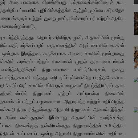
 ஓர் அடையாளமாக விளங்கியது. பல்கலைக்கல்வியைக் கூட
ுப் பட்டியலில் புதிப்பிக்கத்தக்க ஆற்றல், மும்பை சர்வதேச
லையங்களும் மற்றும் துறைமுகம், மின்சாரப் பரிமாற்றம் ஆகிய
 கொண்டுள்ளார்.
யர்ந்திருந்தது.
தொடர் சரிவிற்கு முன், அதானியின் மூன்று
ல் எதிர்பார்க்கப்படும் வருமானத்தின் அடிப்படையில் உலகின்
ல் ஒன்றாக இருந்தன, சுருக்கமாக அவரை உலகின் மூன்றாவது
க்கரிச் சுரங்கம் மற்றும் சாலைகள் முதல் தரவு மையங்கள்
ளர்த்தெடுக்கும் நிறுவனமான எண்டர்பிரைசஸ், தனது
 வர்த்தகமாகி வந்தது. வரி ஏய்ப்புக்கென்றே பிரத்தியேகமாக
“கார்ப்பரேட் உலகில் மீப்பெரும் ஊழலை” நிகழ்த்தியிருப்பதாக
ண்டன்பர்க் நிறுவனம் குற்றம் சாட்டியுள்ள நிலையில்
வல்கள் மற்றும் பழமையான, ஆதாரமற்ற மற்றும் மதிப்பிழந்த
எனக்கூறி நிராகரித்துள்ளது அதானி நிறுவனம். ஆனால் இந்தக்
ியவை அல்ல என்பதுதான் இப்போது அதானியின் வளர்ச்சிக்கு
்டான நிலைக்குத் தள்ளியுள்ளது. நிறுவனத்தின் சமீபத்திய
கள் கூட்டமைப்பு ஒன்று அதானி நிறுவனங்களின் மதிப்பை