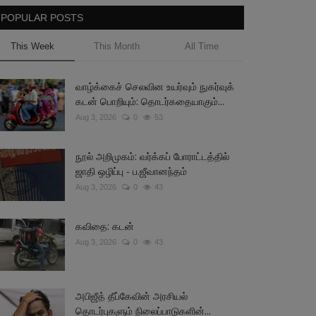
POPULAR POSTS
This Week
This Month
All Time
வாழ்க்கைச் செலவின உயர்வும் நுகர்வுக்
கடன் பொறியும்: தொடர்கதையாகும்...
Aug 3, 2026
0
53
நூல் அறிமுகம்: வர்க்கப் போராட்டத்தில்
ஜாதி ஒழிப்பு - ப.ஜீவானந்தம்
Aug 3, 2026
0
43
கவிதை: கடன்
Aug 3, 2026
0
43
அபிஜீத் தீப்கேவின் அரசியல்
தொடர்புகளும் நிலைப்பாடுகளின்...