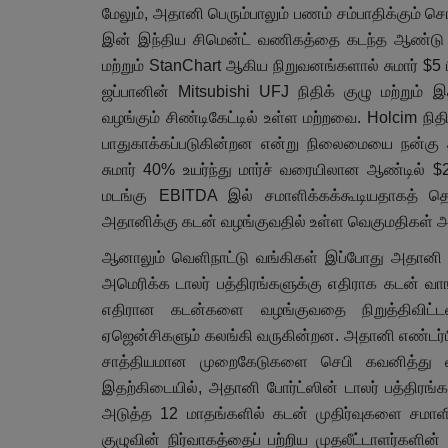
மேலும், அதானி பெரும்பாலும் பணம் சம்பாதிக்கும் சொ
இன் இந்திய சிமென்ட் வணிகத்தை கடந்த ஆண்டு $1
மற்றும் StanChart ஆகிய நிறுவனங்களால் சுமார் $5 ப
ஜப்பானின் Mitsubishi UFJ நிதிக் குழு மற்று
வழங்கும் சிண்டிகேட்டில் உள்ள மற்றவை. Holcim 
பாதுகாக்கப்படுகின்றன என்று நிலைமையை நன்கு அ
சுமார் 40% உயர்ந்து மார்ச் வரையிலான ஆண்டில் $2
மடங்கு EBITDA இல் சமாளிக்கக்கூடியதாகத் தெ
அதானிக்கு கடன் வழங்குவதில் உள்ள வெகுமதிகள் 
ஆனாலும் வெளிநாட்டு வங்கிகள் இப்போது அதானி குழ
அமெரிக்க டாலர் பத்திரங்களுக்கு எதிராக கடன் வாங
எதிரான கடன்களை வழங்குவதை நிறுத்திவிட்டனர்.
ஏஜென்சிகளும் கலங்கி வருகின்றன. அதானி எண்டர்பிர
சாத்தியமான முறைகேடுகளை செபி கவனித்து வரு
இதற்கிடையில், அதானி போர்ட்ஸின் டாலர் பத்திரங்
அடுத்த 12 மாதங்களில் கடன் முதிர்வுகளை சமாளிக்
குழுவின் நிர்வாகத்தைப் பற்றிய முதலீட்டாளர்க