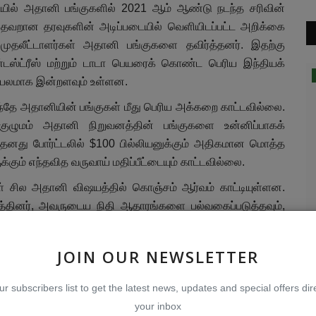
படையில் அதானி பங்குகளில் 2021 ஆம் ஆண்டு நடந்த சரிவின்
னி தவறான தரவுகளின் அடிப்படையில் வெளியிடப்பட்ட அறிக்கை
ு முதலீட்டாளர்கள் அதானி பங்குகளை தவிர்த்தனர். இதற்கு
டஸ்ட்ரீஸ் மற்றும் டாடா பெயரைக் கொண்ட பெரிய இந்தியக்
இந்தியா
பிரபலமாக இன்றளவும் உள்ளன.
ந்தே அதானியின் பங்குகள் மீது பெரிய அக்கறை காட்டவில்லை.
 குழுமம் அதானி நிறுவனத்தின் பங்குகளை உன்னிப்பாகக்
 தனது போர்ட்டலில் $100 பில்லியனுக்கும் அதிகமான மொத்த
ும் எந்தவித வருவாய் மதிப்பீட்டையும் காட்டவில்லை.
் சில அதானி விஷயத்தில் கொஞ்சம் ஆர்வம் காட்டியுள்ளன.
தினர், அவருடைய நிதி ஆதாரங்களை பல்வகைப்படுத்தவும்,
க் குறைக்கவும் உதவினார்கள். வெளிநாட்டு வங்கிகள் மற்றும்
 பற்றி
வாழ்க்கைச் செலவின உயர்வும் நுகர்வுக்
அ
்களில் முறையே 18% மற்றும் 37% ஆக உள்ளது, இது ஆறு
கடன் பொறியும்: தொடர்கதையாகும்...
த
JOIN OUR NEWSLETTER
இருந்தது என்று Jefferies ஆய்வாளர்கள் தெரிவிக்கின்றனர்.
Aug 3, 2026
0
53
Ju
யவை Dealogic பதிவுகள் தொடங்கியதில் இருந்து அதானி
ur subscribers list to get the latest news, updates and special offers dire
செந்தளம் செய்திப்பிரிவு
co
தலீட்டு வங்கி வருவாயில் $57 மில்லியன் அளவு பயனடைந்தன.
your inbox
ப் இந்தியா மற்றும் உள்நாட்டு தனியார் கடன் வழங்கும் ICICI