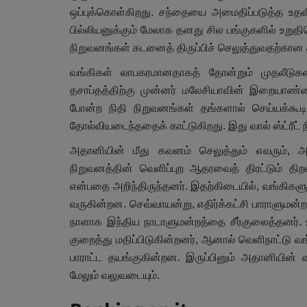
ஒப்புக்கொள்கிறது. சந்தையை அமைதிப்படுத்த உ
பில்லியனுக்கும் மேலாக தனது சில பங்குகளில் உற
நிறுவனங்கள் கடனைத் திருப்பிச் செலுத்துவதற்கான
வங்கிகள் லாபகரமானதாகத் தோன்றும் முதலீடுகள
தசாப்தத்திற்கு முன்னர் மலேசியாவின் இறையாண
போன்ற நிதி நிறுவனங்கள் தங்களால் செய்யக்கூட
தோல்வியடைந்ததைக் காட்டுகிறது. இது வால் ஸ்ட்ரீட் ந
அதானியின் மீது கவனம் செலுத்தும் எவரும், அ
நிறுவனத்தின் வெளிப்புற ஆதரவைத் திரட்டும் 
என்பதை அறிந்திருந்தனர். இதற்கிடையில், வங்கிக
வருகின்றன. செவ்வாயன்று, எதிர்க்கட்சி பாராளுமன்
நாளாக இந்திய நாடாளுமன்றத்தை சீர்குலைத்தனர். 
குறைத்து மதிப்பிடுகின்றனர், ஆனால் வெளிநாட்டு வ
பாராட்ட தயங்குகின்றன. இருப்பினும் அதானியின் வள
மேலும் வலுவடையும்.