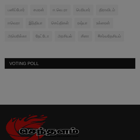
பனிப்போர்
சமரன்
ஈ.வெ.ரா
பெரியார்
திராவிடம்
ஈவெரா
இந்தியா
செய்திகள்
ரஷ்யா
உக்ரைன்
அமெரிக்கா
நேட்டோ
அரசியல்
சீனா
#சர்வதேசியம்
VOTING POLL