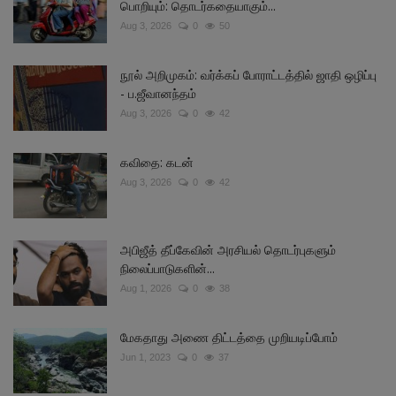
பொறியும்: தொடர்கதையாகும்...
Aug 3, 2026
0
50
நூல் அறிமுகம்: வர்க்கப் போராட்டத்தில் ஜாதி ஒழிப்பு
- ப.ஜீவானந்தம்
Aug 3, 2026
0
42
கவிதை: கடன்
Aug 3, 2026
0
42
அபிஜீத் தீப்கேவின் அரசியல் தொடர்புகளும்
நிலைப்பாடுகளின்...
Aug 1, 2026
0
38
மேகதாது அணை திட்டத்தை முறியடிப்போம்
Jun 1, 2023
0
37