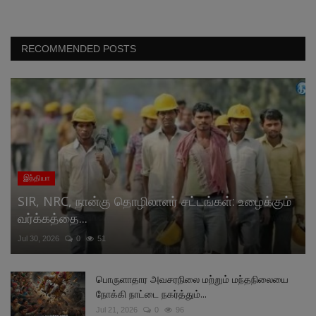
RECOMMENDED POSTS
இந்தியா
SIR, NRC, நான்கு தொழிலாளர் சட்டங்கள்: உழைக்கும்
வர்க்கத்தை...
Jul 30, 2026
0
51
பொருளாதார அவசரநிலை மற்றும் மந்தநிலையை
நோக்கி நாட்டை நகர்த்தும்...
Jul 21, 2026
0
96