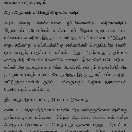
உரிமையை மீறுவதாகும்.
அரசு அதிகாரிகள் பொறுப்பேற்க வேண்டும்
அரசு தனது தோல்விகளை ஒப்புக்கொண்டு, எதிர்காலத்தில்
இதுபோன்ற அவலங்கள் நடக்கா மல் இருக்க உறுதியான நடவ
டிக்கைகளை எடுக்க இந்த சம்ப வம் ஒரு எச்சரிக்கையை விடுத்துள்
ளது. தங்களது அலட்சியத்திற்கு அதிகாரிகள் பொறுப்பேற்க வேண்
டும் என்றும், பாதிக்கப்பட்டவர்கள் மற்றும் அவர்களது குடும்பங்க
ளுக்கு நீதி கிடைக்க வேண்டும் என்றும், இந்த நெரிசலில் ஈடுபட்ட
வர்கள் மீது நடவடிக்கை எடுக்க வேண்டும் என்றும் அனைத்திந் திய
ஜனநாயக மாதர் சங்கம் கோருகிறது. இந்த துயரச் சம்ப வத்தில்
உயிரிழந்தவர்களின் குடும் பங்களுக்கும் ஆழ்ந்த இரங்கலைத்
தெரிவித்துக் கொள்கிறது.
இவ்வாறு அறிக்கையில் குறிப்பிடப்பட்டு உள்ளது.
தனிப்பட்ட ஆதாயத்திற்காக சாத்தியமற்ற வாக்குறுதிகளை அளித்து
துன்பத்திலுள்ள மக்களை ஈர்க்கும் ஆன்மீகத் தலைவர்கள் என்று
அழைக்கப்படுபவர்களின் பொறுப்பற்ற தன்மை மற்றும் அலட்சியப்
போக்கின் பேரழிவுகரமான விளைவுதான் இந்த நெரிசல்.