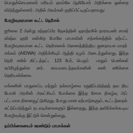
பொதுச்செயலாளர் மரியம் தாவ்லே ஆகியோர் அறிக்கை ஒன்றை
விடுத்துள்ளனர். அதில் அவர்கள் குறிப்பிட்டிருப்பதாவது:
பேரழிவுகரமான கூட்ட நெரிசல்
ஜூலை 2 அன்று உத்தரப்பிர தேசத்தின் ஹாத்ரசில் நாராயண் சாகர்
விஷ்வ ஹரி என்கிற போலே பாபாவின் சத்சங்கத்தில் ஏற்பட்ட
பேரழிவுகரமான கூட்ட நெரிசலால் அனைத்திந்திய ஜனநாயக மாதர்
சங்கம் (AIDWA) அதிர்ச்சியும் ஆத்தி ரமும் அடைந்துள்ளது. இந்த
நெரி சலில் கிட்டத்தட்ட 123 பேர், பெரும் பாலும் பெண்கள்
உயிரிழந்துள்ள னர். காயமடைந்தவர்களின் எண் ணிக்கை
தெரியவில்லை.
மக்களின் பாதுகாப்பு மற்றும் நல்வாழ்வை உறுதிப்படுத்தத் தவ றிய
யோகி அரசின் அலட்சியப் போக்கை இந்த சோக நிகழ்வு அப்
பட்டமாக நினைவூட்டுகிறது. போது மான ஏற்பாடுகளும், கூட்டத்தைக்
கட்டுப்படுத்தும் நடவடிக்கைகளும் இல்லாதது, இந்த தவிர்க்கக்கூடிய
பேரழிவுக்கு இட்டுச் சென்றுள்ளது.
நம்பிக்கையைச் சுரண்டும் பாபாக்கள்