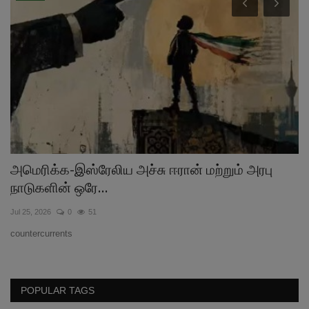
அமெரிக்க-இஸ்ரேலிய அச்சு ஈரான் மற்றும் அரபு
இ
நாடுகளின் ஒரே...
ட
Jul 25, 2026
0
51
Jul
countercurrents
மா
POPULAR TAGS