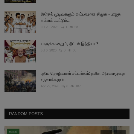
தேர்தல் முடிவுகளும் அம்பலமான திமுக - பாஜக
கள்ளக் கூட்டும்...
Jul 20, 2026
1
58
யாருக்கானது 'டிஜிட்டல் இந்தியா'?
Jul 6, 2026
0
68
புதிய தொழிலாளர் சட்டங்கள்: நவீன அடிமைமுறை
உருவாக்கமும்...
Apr 29, 2026
0
187
RANDOM POSTS
உலகம்