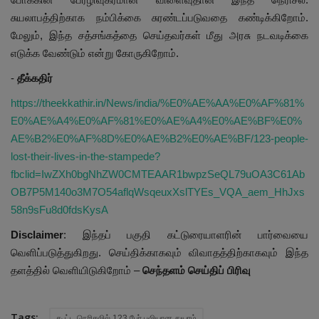
சுயலாபத்திற்காக நம்பிக்கை சுரண்டப்படுவதை கண்டிக்கிறோம்.
மேலும், இந்த சத்சங்கத்தை செய்தவர்கள் மீது அரசு நடவடிக்கை
எடுக்க வேண்டும் என்று கோருகிறோம்.
-
தீக்கதிர்
https://theekkathir.in/News/india/%E0%AE%AA%E0%AF%81%
E0%AE%A4%E0%AF%81%E0%AE%A4%E0%AE%BF%E0%
AE%B2%E0%AF%8D%E0%AE%B2%E0%AE%BF/123-people-
lost-their-lives-in-the-stampede?
fbclid=IwZXh0bgNhZW0CMTEAAR1bwpzSeQL79uOA3C61Ab
OB7P5M140o3M7O54aflqWsqeuxXslTYEs_VQA_aem_HhJxs
58n9sFu8d0fdsKysA
Disclaimer
: இந்தப் பகுதி கட்டுரையாளரின் பார்வையை
வெளிப்படுத்துகிறது. செய்திக்காகவும் விவாதத்திற்காகவும் இந்த
தளத்தில் வெளியிடுகிறோம் –
செந்தளம் செய்திப் பிரிவு
Tags:
கூட்ட நெரிசலில் 123 பேர் பலியான துயரம்