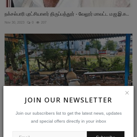
நக்சல்பாரி புரட்சியாளர் திருப்பத்தூர் - வேலூர் மாவட்ட ம.ஜ.இ.க...
Nov 30, 2023
0
207
JOIN OUR NEWSLETTER
Join our subscribers list to get the latest news, updates
பெண்களே! உங்களை யாரும் வன்புணர்ந்தால் ஏதும் பேசாமல்
and special offers directly in your inbox
அமைதி...
Sep 22, 2024
0
203