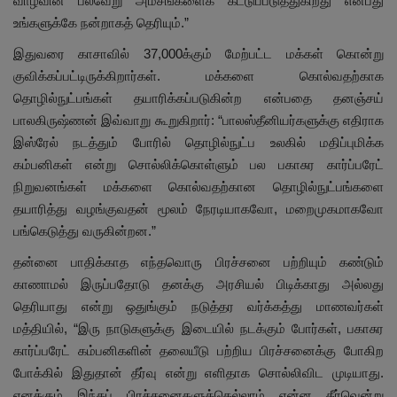
வாழ்வின் பல்வேறு அம்சங்களைக் கட்டுப்படுத்துகிறது என்பது
உங்களுக்கே நன்றாகத் தெரியும்.”
இதுவரை காசாவில் 37,000க்கும் மேற்பட்ட மக்கள் கொன்று
குவிக்கப்பட்டிருக்கிறார்கள். மக்களை கொல்வதற்காக
தொழில்நுட்பங்கள் தயாரிக்கப்படுகின்ற என்பதை தனஞ்சய்
பாலகிருஷ்ணன் இவ்வாறு கூறுகிறார்: “பாலஸ்தீனியர்களுக்கு எதிராக
இஸ்ரேல் நடத்தும் போரில் தொழில்நுட்ப உலகில் மதிப்புமிக்க
கம்பனிகள் என்று சொல்லிக்கொள்ளும் பல பகாசுர கார்ப்பரேட்
நிறுவனங்கள் மக்களை கொல்வதற்கான தொழில்நுட்பங்களை
தயாரித்து வழங்குவதன் மூலம் நேரடியாகவோ, மறைமுகமாகவோ
பங்கெடுத்து வருகின்றன.”
தன்னை பாதிக்காத எந்தவொரு பிரச்சனை பற்றியும் கண்டும்
காணாமல் இருப்பதோடு தனக்கு அரசியல் பிடிக்காது அல்லது
தெரியாது என்று ஒதுங்கும் நடுத்தர வர்க்கத்து மாணவர்கள்
மத்தியில், “இரு நாடுகளுக்கு இடையில் நடக்கும் போர்கள், பகாசுர
கார்ப்பரேட் கம்பனிகளின் தலையீடு பற்றிய பிரச்சனைக்கு போகிற
போக்கில் இதுதான் தீர்வு என்று எளிதாக சொல்லிவிட முடியாது.
எனக்கும் இந்தப் பிரச்சனைகளுக்கெல்லாம் என்ன தீர்வென்று