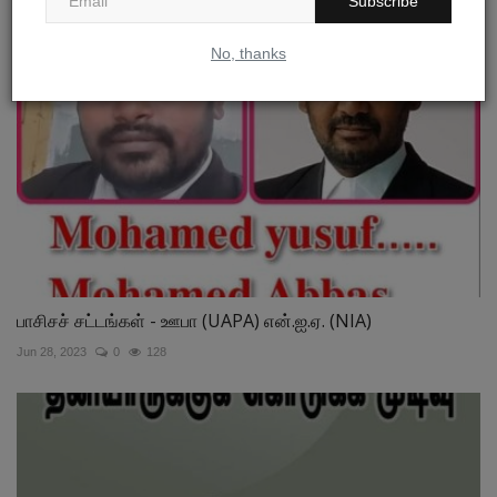
Subscribe
No, thanks
பாசிசச் சட்டங்கள் - ஊபா (UAPA) என்.ஐ.ஏ. (NIA)
Jun 28, 2023
0
128