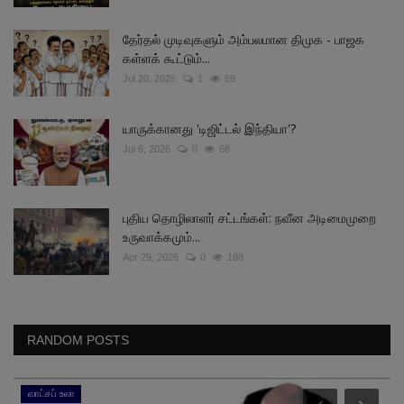
தேர்தல் முடிவுகளும் அம்பலமான திமுக - பாஜக
கள்ளக் கூட்டும்...
Jul 20, 2026
1
59
யாருக்கானது 'டிஜிட்டல் இந்தியா'?
Jul 6, 2026
0
68
புதிய தொழிலாளர் சட்டங்கள்: நவீன அடிமைமுறை
உருவாக்கமும்...
Apr 29, 2026
0
188
RANDOM POSTS
வாட்சப் உலா