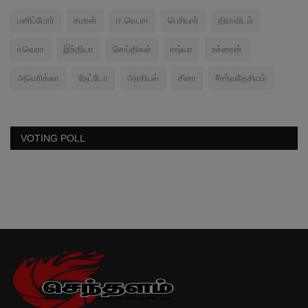
பனிப்போர்
சமரன்
ஈ.வெ.ரா
பெரியார்
திராவிடம்
ஈவெரா
இந்தியா
செய்திகள்
ரஷ்யா
உக்ரைன்
அமெரிக்கா
நேட்டோ
அரசியல்
சீனா
#சர்வதேசியம்
VOTING POLL