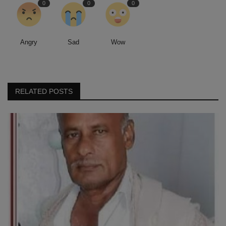
0
0
0
Angry
Sad
Wow
RELATED POSTS