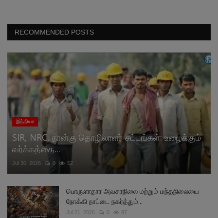
RECOMMENDED POSTS
இந்தியா
SIR, NRC, நான்கு தொழிலாளர் சட்டங்கள்: உழைக்கும்
வர்க்கத்தை...
Jul 30, 2026
0
52
பொருளாதார அவசரநிலை மற்றும் மந்தநிலையை
நோக்கி நாட்டை நகர்த்தும்...
Jul 21, 2026
0
97