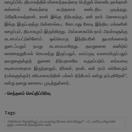
உழைப்பில், தியாகத்தில் விளைந்தவற்றை பெற்றுக் கொண்டதால்தான்
என்னால் சிலவற்றை கூடுதலாக கண்டறிய முடிந்தது.
அதேபோலத்தான், நான் இங்கு நிற்பதற்கு, ஏன் நாம் அனைவரும்
இங்கு இருப்பதற்கு பின்னால்கூட கோடானு கோடி இந்திய மக்களின்
உழைப்பும், தியாகமும் இருக்கிறது. அவ்வகையில் நாம் அவர்களுக்கு
கடமைப்பட்டுள்ளோம். ஒவ்வொரு இந்தியரின் துயரங்களைத்
துடைப்பதும் நமது கடமையாகிறது. தவறுகளை கண்டும்
காணாததுபோல் செயலற்று இருப்பதும், வாய்மூடி வாளாவிருப்பதும்
தவறுகளுக்குத் துணை நிற்பதாகவே கருதப்படும். எவ்வளவு
கடினமானதாக இருந்தாலும், நீங்கள், நான், ஏன் நாம் எல்லோரும்
(மக்களுக்குச்) சரியானவற்றின் பக்கம் நிற்போம் என்று நம்புகிறேன்”,
என்று தனது உரையை முடித்துள்ளார்.
- செந்தளம் செய்திப்பிரிவு
Tags:
அறிவியல் தொழில்நுட்பம் யாருக்கு சேவை செய்கிறது? - பட்டமளிப்பு விழாவில்
ஐஐடி மாணவர் தனஞ்செய் உரை