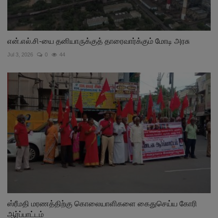
என்.எல்.சி-யை தனியாருக்குத் தாரைவார்க்கும் மோடி அரசு
Jul 3, 2026
0
44
ஸ்ரீமதி மரணத்திற்கு கொலையாளிகளை கைதுசெய்ய கோரி
ஆர்ப்பாட்டம்