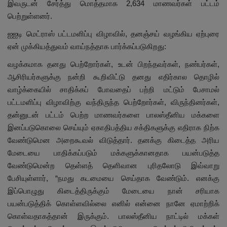
இவருடன் சேர்த்து மொத்தமாக 2,634 மாணவர்கள் பட்டம்
பெற்றுள்ளனர்.
ஐஐடி மெட்ராஸ் பட்டமளிப்பு விழாவில், தனஞ்சய் வழங்கிய ஏற்புரை
ஏன் முக்கியத்துவம் வாய்நத்தாக பார்க்கப்படுகிறது:
வழக்கமாக தனது பெற்றோர்கள், உடன் பிறந்தவர்கள், நண்பர்கள்,
ஆசிரியர்களுக்கு நன்றி கூறிவிட்டு தனது எதிர்கால தொழில்
வாழ்க்கையில் சாதிக்கப் போவதைப் பற்றி மட்டும் பேசாமல்
பட்டமளிப்பு விழாவிற்கு வந்திருந்த பெற்றோர்கள், விருந்தினர்கள்,
தன்னுடன் பட்டம் பெற்ற மாணவர்களை பாலஸ்தீனிய மக்களை
இனப்படுகொலை செய்யும் ஏகாதிபத்திய சக்திகளுக்கு எதிராக நிற்க
வேண்டுமென அறைகூவல் விடுத்தார். தனக்கு கிடைத்த அரிய
மேடையை பாதிக்கப்படும் மக்களுக்கானதாக பயன்படுத்த
வேண்டுமென்ற தெள்ளத் தெளிவான புரிதலோடு இவ்வாறு
பேசியுள்ளார், “நமது கடமையை செய்தாக வேண்டும். எனக்கு
இப்பொழுது கிடைத்திருக்கும் மேடையை நான் சரியாக
பயன்படுத்திக் கொள்ளவில்லை எனில் என்னை நானே ஏமாற்றிக்
கொள்வதாகத்தான் இருக்கும். பாலஸ்தீனிய நாட்டில் மக்கள்