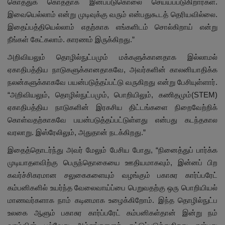
கொத்துக் கொத்தாக இனப்படுகொலை செய்யப்படுகிறார்கள்.
இவையெல்லாம் என்று முடிவுக்கு வரும் என்பதுகூடத் தெரியவில்லை.
இதைப்பத்தியெல்லாம் எதற்காக எங்களிடம் சொல்கிறாய் என்று
நீங்கள் கேட்கலாம். காரணம் இருக்கிறது.”
அறிவியலும் தொழில்நுட்பமும் மக்களுக்கானதாக இல்லாமல்
ஏகாதிபத்திய நாடுகளுக்கானதாகவே, அவர்களின் காலனியாதிக்க
நலன்களுக்காகவே பயன்படுத்தப்பட்டு வருகிறது என்று பேசியுள்ளார்.
“அறிவியலும், தொழில்நுட்பமும், பொறியிலும், கணிதமும்(STEM)
ஏகாதிபத்திய நாடுகளின் இரகசிய திட்டங்களை நிறைவேற்றிக்
கொள்வதற்காகவே பயன்படுத்தப்பட்டுள்ளது என்பது கடந்தகால
வரலாறு. இஸ்ரேலிலும், அதுதான் நடக்கிறது.”
இதைத்தொடர்ந்து அவர் மேலும் பேசிய போது, “நினைத்துப் பார்க்க
முடியாதளவிற்கு பெருந்தொகையை ஊதியமாகவும், இன்னப் பிற
கவர்ச்சிகரமான சலுகைகளையும் வழங்கும் பகாசுர கார்ப்பரேட்
கம்பனிகளில் உயர்ந்த வேலைவாய்ப்பை பெறுவதற்கு ஒரு பொறியியல்
மாணவர்களாக நாம் கடினமாக உழைக்கிறோம். இந்த தொழில்நுட்ப
உலகை ஆளும் பகாசுர கார்ப்பரேட் கம்பனிகள்தான் இன்று நம்