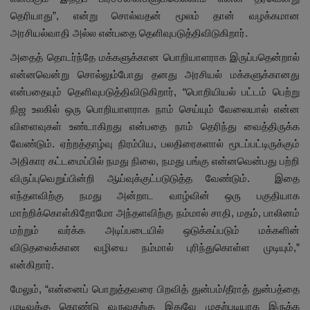
தெரியாது”, என்று சொல்வதன் மூலம் தான் வழக்கமான
அரசியல்வாதி அல்ல என்பதை தெளிவுபடுத்திவிடுகிறார்.
அதைத் தொடர்ந்தே மக்களுக்கான பொறியாளராக இருப்பதென்றால்
என்னவென்று சொல்லும்போது தனது அரசியல் மக்களுக்கானது
என்பதையும் தெளிவுபடுத்திவிடுகிறார், “பொறியியல் பட்டம் பெற்று
நிஜ உலகில் ஒரு பொறியாளராக நாம் செய்யும் வேலையால் என்ன
விளைவுகள் உண்டாகிறது என்பதை நாம் தெரிந்து வைத்திருக்க
வேண்டும். ஏற்றத்தாழ்வு நிரம்பிய, பலதிரைகளால் மூடப்பட்டிருக்கும்
அதிகார கட்டமைப்பில் நமது நிலை, நமது பங்கு என்னவென்பது பற்றி
விருப்புவெறுப்பின்றி ஆய்வுக்குட்படுடுத்த வேண்டும். இதை
எந்தளவிற்கு நமது அன்றாட வாழ்வின் ஒரு பகுதியாக
மாற்றிக்கொள்கிறோமோ அந்தளவிற்கு நம்மால் சாதி, மதம், பாலினம்
மற்றும் வர்க்க அடிப்படையில் ஒடுக்கப்படும் மக்களின்
விடுதலைக்கான வழியை நம்மால் புரிந்துகொள்ள முடியும்,”
என்கிறார்.
மேலும், “என்னைப் பொறுத்தவரை பிறவித் துன்பம்/தீராத் துன்பத்தை
முடிவுக்கு கொண்டு வருவதற்கு இதுவே முதற்படியாக இருக்க