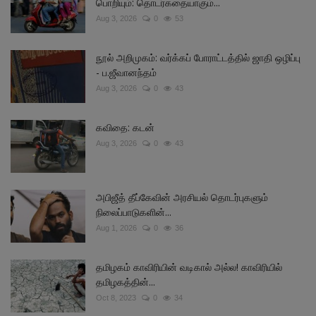
பொறியும்: தொடர்கதையாகும்...
Aug 3, 2026
0
53
நூல் அறிமுகம்: வர்க்கப் போராட்டத்தில் ஜாதி ஒழிப்பு
- ப.ஜீவானந்தம்
Aug 3, 2026
0
43
கவிதை: கடன்
Aug 3, 2026
0
43
அபிஜீத் தீப்கேவின் அரசியல் தொடர்புகளும்
நிலைப்பாடுகளின்...
Aug 1, 2026
0
36
தமிழகம் காவிரியின் வடிகால் அல்ல! காவிரியில்
தமிழகத்தின்...
Oct 8, 2023
0
34