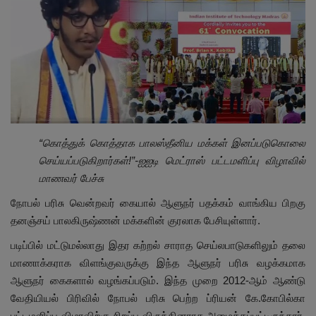
இதர
சந்தா
Language
English
Tamil
“கொத்துக் கொத்தாக பாலஸ்தீனிய மக்கள் இனப்படுகொலை
செய்யப்படுகிறார்கள்!”-ஐஐடி மெட்ராஸ் பட்டமளிப்பு விழாவில்
மாணவர் பேச்சு
நோபல் பரிசு வென்றவர் கையால் ஆளுநர் பதக்கம் வாங்கிய பிறகு
தனஞ்சய் பாலகிருஷ்ணன் மக்களின் குரலாக பேசியுள்ளார்.
படிப்பில் மட்டுமல்லாது இதர கற்றல் சாராத செய்லபாடுகளிலும் தலை
மாணாக்கராக விளங்குவருக்கு இந்த ஆளுநர் பரிசு வழக்கமாக
ஆளுநர் கைகளால் வழங்கப்படும். இந்த முறை 2012-ஆம் ஆண்டு
வேதியியல் பிரிவில் நோபல் பரிசு பெற்ற ப்ரியன் கே.கோபில்கா
பட்டமளிப்பு விழாவிற்கு சிறப்பு விருந்தினராக அழைக்கப்பட்டிருந்தார்.