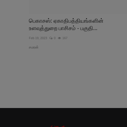
பெகாசஸ்: ஏகாதிபத்தியங்களின்
உளவுத்துறை பாசிசம் - பகுதி...
Feb 19, 2023
0
167
சமரன்