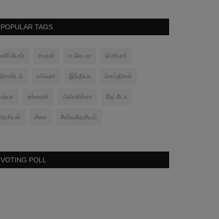
POPULAR TAGS
பனிப்போர்
சமரன்
ஈ.வெ.ரா
பெரியார்
திராவிடம்
ஈவெரா
இந்தியா
செய்திகள்
ரஷ்யா
உக்ரைன்
அமெரிக்கா
நேட்டோ
அரசியல்
சீனா
#சர்வதேசியம்
VOTING POLL