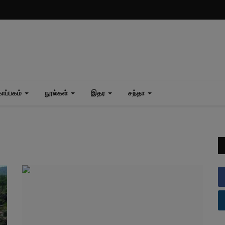
ப்பகம்
நூல்கள்
இதர
சந்தா