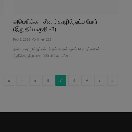
அமெரிக்க - சீன தொழில்நுட்ப போர் -
(இறுதிப் பகுதி -3)
Feb 3, 2023
0
232
நவீன தொழில்நுட்பம் மற்றும் அதன் மூலப் பொருட்களின்
ஆதிக்கத்திற்கான அமெரிக்க - சீன...
«
‹
5
6
7
8
9
›
»