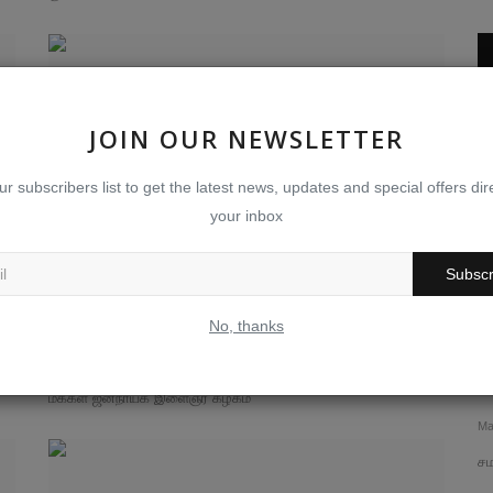
வாட்சப் உலா
JOIN OUR NEWSLETTER
ur subscribers list to get the latest news, updates and special offers dire
your inbox
Subscr
ராகுல்காந்தி தகுதி நீக்கம்! மோடி கும்பலின்
பாராளுமன்ற -...
No, thanks
நீடூழி
புதியதலைமுறை நிருபர் விஜயன் மீதான
ச
Mar 30, 2023
0
191
காவல்துறையின் அராஜக நடவடிக்கை
வ
மக்கள் ஜனநாயக இளைஞர் கழகம்
Jul 17, 2026
0
35
Ma
வாட்சப் செய்தி
சம