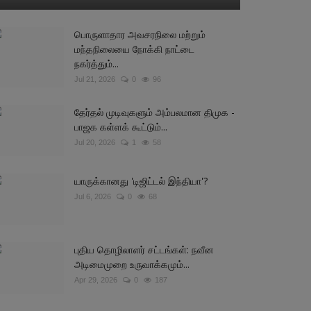
பொருளாதார அவசரநிலை மற்றும்
மந்தநிலையை நோக்கி நாட்டை
நகர்த்தும்...
Jul 21, 2026
0
96
தேர்தல் முடிவுகளும் அம்பலமான திமுக -
பாஜக கள்ளக் கூட்டும்...
Jul 20, 2026
1
58
யாருக்கானது 'டிஜிட்டல் இந்தியா'?
Jul 6, 2026
0
68
புதிய தொழிலாளர் சட்டங்கள்: நவீன
அடிமைமுறை உருவாக்கமும்...
Apr 29, 2026
0
187