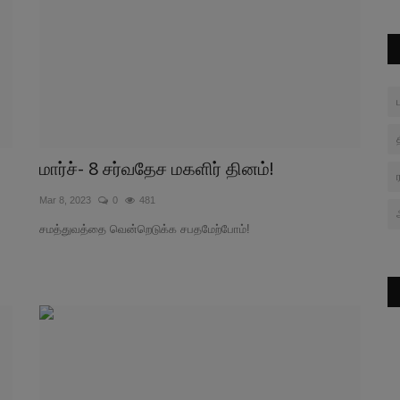
மார்ச்- 8 சர்வதேச மகளிர் தினம்!
Mar 8, 2023
0
481
சமத்துவத்தை வென்றெடுக்க சபதமேற்போம்!