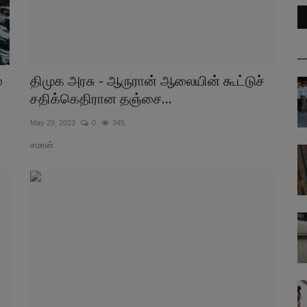
்
திமுக அரசு - ஆருரான் ஆலையின் கூட்டுச்
சதிக்கெதிரான தஞ்சை...
May 29, 2023
0
345
சமரன்