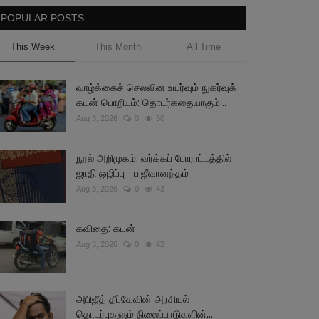
POPULAR POSTS
This Week
This Month
All Time
வாழ்க்கைச் செலவின உயர்வும் நுகர்வுக்
கடன் பொறியும்: தொடர்கதையாகும்...
Aug 3, 2026
0
50
நூல் அறிமுகம்: வர்க்கப் போராட்டத்தில்
ஜாதி ஒழிப்பு - ப.ஜீவானந்தம்
Aug 3, 2026
0
43
கவிதை: கடன்
Aug 3, 2026
0
42
அபிஜீத் தீப்கேவின் அரசியல்
தொடர்புகளும் நிலைப்பாடுகளின்...