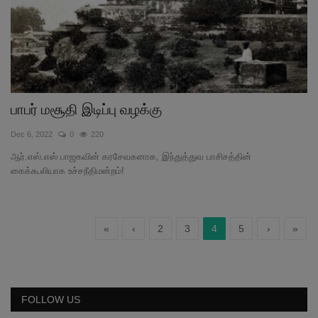
பாபர் மசூதி இடிப்பு வழக்கு
Dec 6, 2022
0
220
ஆர்.எஸ்.எஸ் பாஜகவின் கரசேவகனாக, இந்துத்துவ பாசிசத்தின்
கைக்கூலியாக உச்சநீதிமன்றம்!
«
‹
2
3
4
5
›
»
FOLLOW US