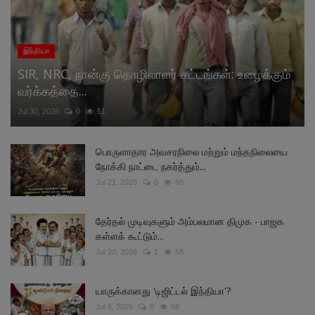
இந்தியா
SIR, NRC, நான்கு தொழிலாளர் சட்டங்கள்: உழைக்கும்
வர்க்கத்தை...
Jul 30, 2026
0
51
பொருளாதார அவசரநிலை மற்றும் மந்தநிலையை
நோக்கி நாட்டை நகர்த்தும்...
Jul 21, 2026
0
88
தேர்தல் முடிவுகளும் அம்பலமான திமுக - பாஜக
கள்ளக் கூட்டும்...
Jul 20, 2026
1
58
யாருக்கானது 'டிஜிட்டல் இந்தியா'?
Jul 6, 2026
0
68