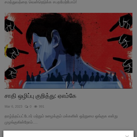
சமத்துவத்தை வென்றெடுக்க சபதமேற்போம்!
சாதி ஒழிப்பு குறித்து: ஏஎம்கே
Mar 6, 2023
0
991
தாழ்த்தப்பட்டோர் மற்றும் உழைக்கும் மக்களின் ஒற்றுமை ஒங்குக என்று
முழங்குகின்றோம்....