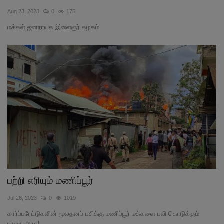
Aug 23, 2023
0
175
இதர
மக்கள் ஜனநாயக இளைஞர் கழகம்
சந்தா
Language
English
Tamil
பற்றி எரியும் மணிப்பூர்
Jul 26, 2023
0
1019
கார்ப்பரேட்டுகளின் மூலதனப் பசிக்கு மணிப்பூர் மக்களை பலி கொடுக்கும்
பாஜக அரசு!