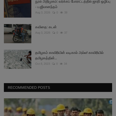
நூல் அறிமுகம்: வர்க்கப் போராட்டத்தில் ஜாதி ஒழிப்பு
- ப.ஜீவானந்தம்
Aug 3, 2026
0
38
கவிதை: கடன்
Aug 3, 2026
0
37
தமிழகம் காவிரியின் வடிகால் அல்ல! காவிரியில்
தமிழகத்தின்...
Oct 8, 2023
0
34
RECOMMENDED POSTS