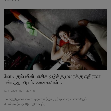
மோடி கும்பலின் பாசிச ஒடுக்குமுறைக்கு எதிரான
மல்யுத்த வீராங்கனைகளின்...
Jul 1, 2023
0
138
"உலகத்திலுள்ள எல்லா முதலாளித்துவ, பூர்ஷ்வா குடியரசுகளிலும்
பெண்குலத்தை அவமதிக்கவும்,...