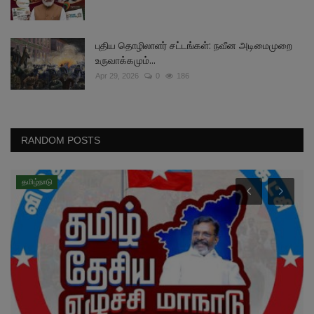
புதிய தொழிலாளர் சட்டங்கள்: நவீன அடிமைமுறை
உருவாக்கமும்...
Apr 29, 2026
0
186
RANDOM POSTS
தமிழ்நாடு